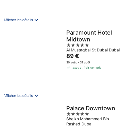
de
361 €
par
nuit
Afficher les détails
Paramount Hotel
Midtown
5
Al Mustaqbal St Dubai Dubai
out
Le
89 €
of
prix
5
30 août - 31 août
est
taxes et frais compris
de
89 €
par
nuit
Afficher les détails
Palace Downtown
5
Sheikh Mohammed Bin
out
Rashed Dubai
of