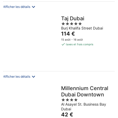
nuit
Afficher les détails
Taj Dubai
5
Burj Khalifa Street Dubai
out
Le
114 €
of
prix
5
15 août - 16 août
est
taxes et frais compris
de
114 €
par
nuit
Afficher les détails
Millennium Central
Dubai Downtown
4
Al Asayel St. Business Bay
out
Dubai
of
Le
42 €
5