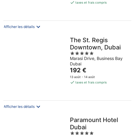
est
taxes et frais compris
de
294 €
par
nuit
Afficher les détails
The St. Regis
Downtown, Dubai
5
Marasi Drive, Business Bay
out
Dubai
of
Le
192 €
5
prix
13 août - 14 août
est
taxes et frais compris
de
192 €
par
nuit
Afficher les détails
Paramount Hotel
Dubai
5