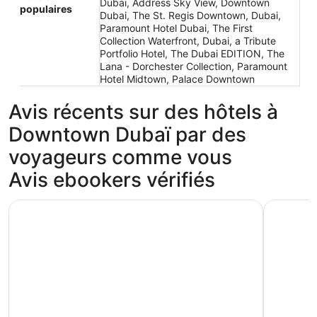
Dubai, Address Sky View, Downtown
populaires
Dubai, The St. Regis Downtown, Dubai,
Paramount Hotel Dubai, The First
Collection Waterfront, Dubai, a Tribute
Portfolio Hotel, The Dubai EDITION, The
Lana - Dorchester Collection, Paramount
Hotel Midtown, Palace Downtown
Avis récents sur des hôtels à
Downtown Dubaï par des
voyageurs comme vous
Avis ebookers vérifiés
Sofitel Dubai Downtown
Radisson 
Sofitel Dubai Downtown
Radisso