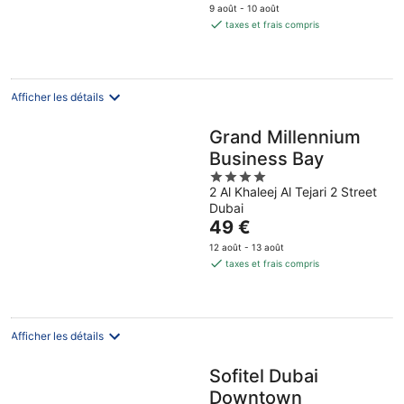
prix
9 août - 10 août
est
taxes et frais compris
de
42 €
par
nuit
Afficher les détails
Grand Millennium
Business Bay
4
2 Al Khaleej Al Tejari 2 Street
out
Dubai
of
Le
49 €
5
prix
12 août - 13 août
est
taxes et frais compris
de
49 €
par
nuit
Afficher les détails
Sofitel Dubai
Downtown