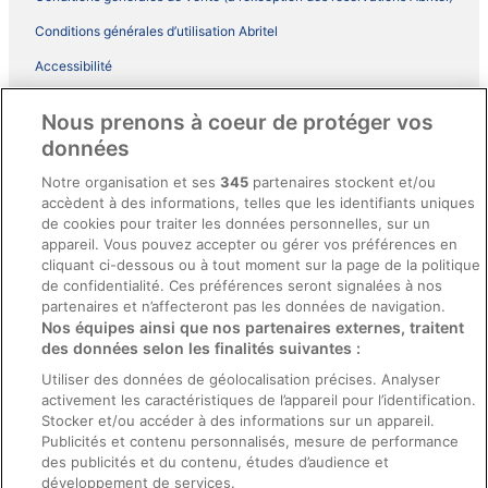
Conditions générales d’utilisation Abritel
Accessibilité
Comment fonctionne notre site
Nous prenons à coeur de protéger vos
Conditions générales du programme BONUS+ d’ebookers
données
Mentions légales / Nous contacter
Notre organisation et ses
345
partenaires stockent et/ou
accèdent à des informations, telles que les identifiants uniques
Directives de contenu et signalement de contenus
de cookies pour traiter les données personnelles, sur un
appareil. Vous pouvez accepter ou gérer vos préférences en
Aide
cliquant ci-dessous ou à tout moment sur la page de la politique
de confidentialité. Ces préférences seront signalées à nos
Soutien
partenaires et n’affecteront pas les données de navigation.
Nos équipes ainsi que nos partenaires externes, traitent
Annuler votre réservation d’hôtel ou de propriété de vacances
des données selon les finalités suivantes :
Annuler votre vol
Utiliser des données de géolocalisation précises. Analyser
Échéances de remboursement
activement les caractéristiques de l’appareil pour l’identification.
Stocker et/ou accéder à des informations sur un appareil.
Utiliser un coupon ebookers
Publicités et contenu personnalisés, mesure de performance
des publicités et du contenu, études d’audience et
développement de services.