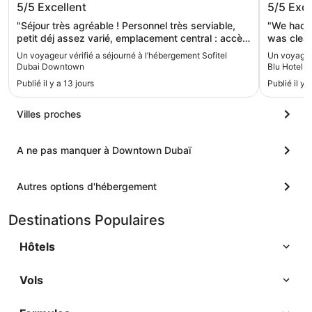
5/5
Excellent
5/5
Exce
"Séjour très agréable ! Personnel très serviable,
"We had a
petit déj assez varié, emplacement central : accès
was clean
Dubai Mall à pied !"
the locat
Un voyageur vérifié a séjourné à l’hébergement Sofitel
Un voyageur
Everything
Dubai Downtown
Blu Hotel D
special t
Publié il y a 13 jours
Publié il y
stay exce
moment we
kindness,
Villes proches
attentive,
extra mil
A ne pas manquer à Downtown Dubaï
needed. H
genuinel
stay. Ranjith is a real asset to the hotel, and we
Autres options d'hébergement
are very 
highly re
here again
Destinations Populaires
Hôtels
Vols