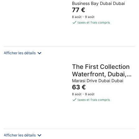
Business Bay Dubai Dubai
out
Le
77 €
of
prix
5
8 août - 9 août
est
taxes et frais compris
de
77 €
par
nuit
Afficher les détails
The First Collection
Waterfront, Dubai, a
Tribute Portfolio
Marasi Drive Dubai Dubai
Le
63 €
Hotel
prix
8 août - 9 août
est
taxes et frais compris
de
63 €
par
nuit
Afficher les détails