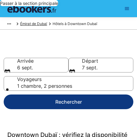
Passer à la section principale
Émirat de Dubaï
Hôtels à Downtown Dubaï
Hôtel à Dubaï au centre-ville
Arrivée
Départ
6 sept.
7 sept.
Voyageurs
1 chambre, 2 personnes
Rechercher
Downtown Dubaï : vérifiez la disponibilité