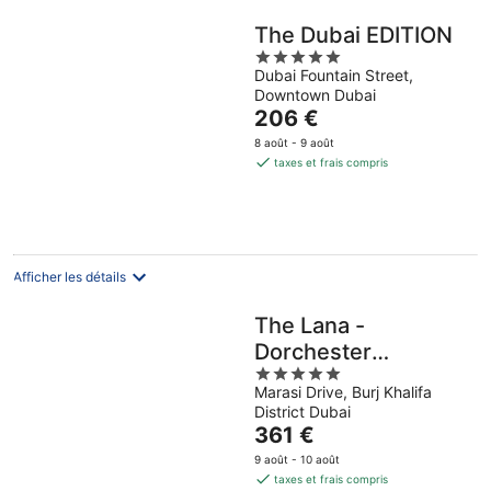
The Dubai EDITION
5
Dubai Fountain Street,
out
Downtown Dubai
of
Le
206 €
5
prix
8 août - 9 août
est
taxes et frais compris
de
206 €
par
nuit
Afficher les détails
The Lana -
Dorchester
5
Collection
Marasi Drive, Burj Khalifa
out
District Dubai
of
Le
361 €
5
prix
9 août - 10 août
est
taxes et frais compris