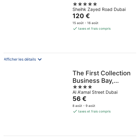
5
Sheihk Zayed Road Dubai
out
Le
120 €
of
prix
5
15 août - 16 août
est
taxes et frais compris
de
120 €
par
nuit
Afficher les détails
The First Collection
Business Bay,
4
Dubai, a Tribute
Al A'amal Street Dubai
out
Portfolio Hotel
Le
56 €
of
prix
5
8 août - 9 août
est
taxes et frais compris
de
56 €
par
nuit