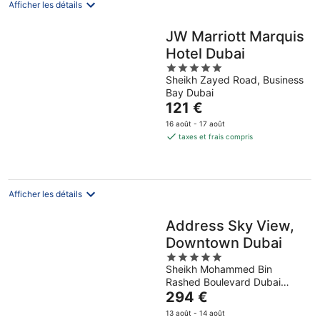
Afficher les détails
JW Marriott Marquis
Hotel Dubai
5
Sheikh Zayed Road, Business
out
Bay Dubai
of
Le
121 €
5
prix
16 août - 17 août
est
taxes et frais compris
de
121 €
par
nuit
Afficher les détails
Address Sky View,
Downtown Dubai
5
Sheikh Mohammed Bin
out
Rashed Boulevard Dubai
of
Le
Dubai
294 €
5
prix
13 août - 14 août