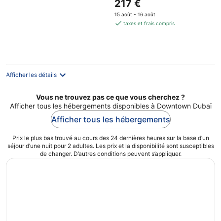
Le
217 €
5
prix
15 août - 16 août
est
taxes et frais compris
de
217 €
par
nuit
Afficher les détails
Vous ne trouvez pas ce que vous cherchez ?
Afficher tous les hébergements disponibles à Downtown Dubaï
Afficher tous les hébergements
Prix le plus bas trouvé au cours des 24 dernières heures sur la base d’un
séjour d’une nuit pour 2 adultes. Les prix et la disponibilité sont susceptibles
de changer. D’autres conditions peuvent s’appliquer.