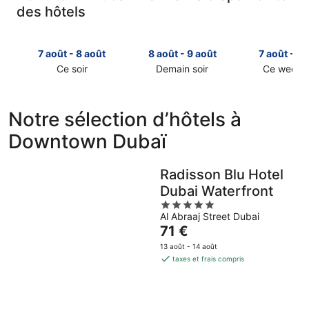
des hôtels
7 août - 8 août
8 août - 9 août
7 août - 9 
Ce soir
Demain soir
Ce week-
Consulter
Consulter
Consulter
les
les
les
prix
prix
prix
Notre sélection d’hôtels à
à
à
à
Downtown Dubaï
Downtown
Downtown
Downtow
Dubaï
Dubaï
Dubaï
pour
pour
pour
Radisson Blu Hotel
cette
demain
ce
Dubai Waterfront
nuit,
soir,
week-
7
8
5
end,
Al Abraaj Street Dubai
août
août
out
7
Le
71 €
-
-
of
août
prix
8
9
5
-
13 août - 14 août
est
août
août
9
taxes et frais compris
de
août
71 €
par