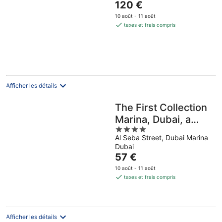
Le
120 €
of
prix
5
10 août - 11 août
est
taxes et frais compris
de
120 €
par
nuit
Afficher les détails
The First Collection
Marina, Dubai, a
4
Tribute Portfolio
Al Seba Street, Dubai Marina
out
Hotel
Dubai
of
Le
57 €
5
prix
10 août - 11 août
est
taxes et frais compris
de
57 €
par
nuit
Afficher les détails