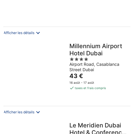
de
août
402 €
-
par
16
nuit
août
Afficher les détails
Millennium Airport
Hotel Dubai
4
Airport Road, Casablanca
out
Street Dubai
of
Le
43 €
5
prix
16 août - 17 août
est
taxes et frais compris
de
43 €
par
nuit
Afficher les détails
Le Meridien Dubai
Hotel & Conference