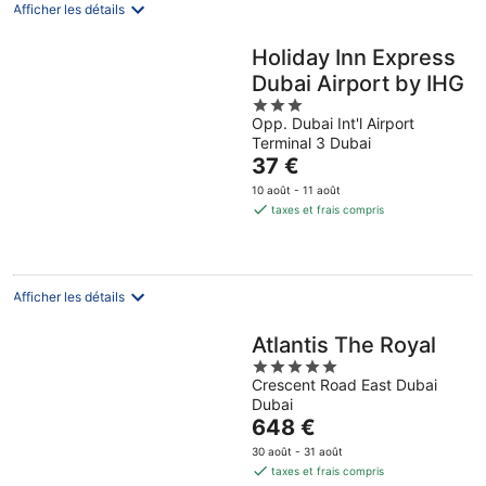
Afficher les détails
Holiday Inn Express
Dubai Airport by IHG
3
Opp. Dubai Int'l Airport
out
Terminal 3 Dubai
of
Le
37 €
5
prix
10 août - 11 août
est
taxes et frais compris
de
37 €
par
nuit
Afficher les détails
Atlantis The Royal
5
Crescent Road East Dubai
out
Dubai
of
Le
648 €
5
prix
30 août - 31 août
est
taxes et frais compris