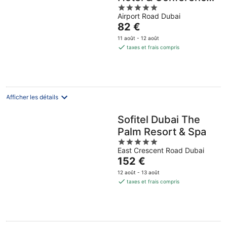
5
Centre
Airport Road Dubai
out
Le
82 €
of
prix
5
11 août - 12 août
est
taxes et frais compris
de
82 €
par
nuit
Afficher les détails
Sofitel Dubai The
Palm Resort & Spa
5
East Crescent Road Dubai
out
Le
152 €
of
prix
5
12 août - 13 août
est
taxes et frais compris
de
152 €
par
nuit