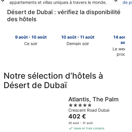
appartements et villas uniques à travers le monde.
de p
Désert de Dubaï : vérifiez la disponibilité
des hôtels
9 août - 10 août
10 août - 11 août
14 août -
août
Ce soir
Demain soir
Consulter
Consulter
Le week-
prochai
les
les
Consulter
prix
prix
les
à
à
prix
Désert
Désert
Notre sélection d’hôtels à
à
de
de
Désert de Dubaï
Désert
Dubaï
Dubaï
de
pour
pour
Dubaï
cette
demain
Atlantis, The Palm
pour
nuit,
soir,
5
le
9
10
Crescent Road Dubai
out
week-
août
août
Le
402 €
of
end
-
-
prix
5
30 août - 31 août
prochain,
10
11
est
taxes et frais compris
14
août
août