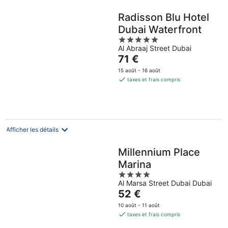
Radisson Blu Hotel
Dubai Waterfront
5
Al Abraaj Street Dubai
out
Le
71 €
of
prix
5
15 août - 16 août
est
taxes et frais compris
de
71 €
par
nuit
Afficher les détails
Millennium Place
Marina
4
Al Marsa Street Dubai Dubai
out
Le
52 €
of
prix
5
10 août - 11 août
est
taxes et frais compris
de