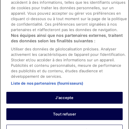
accèdent à des informations, telles que les identifiants uniques
Directives de contenu et signalement de contenus
de cookies pour traiter les données personnelles, sur un
appareil. Vous pouvez accepter ou gérer vos préférences en
Aide
cliquant ci-dessous ou à tout moment sur la page de la politique
de confidentialité. Ces préférences seront signalées à nos
Soutien
partenaires et n’affecteront pas les données de navigation.
Nos équipes ainsi que nos partenaires externes, traitent
Annuler votre réservation d’hôtel ou de propriété de vacances
des données selon les finalités suivantes :
Annuler votre vol
Utiliser des données de géolocalisation précises. Analyser
Échéances de remboursement
activement les caractéristiques de l’appareil pour l’identification.
Stocker et/ou accéder à des informations sur un appareil.
Utiliser un coupon ebookers
Publicités et contenu personnalisés, mesure de performance
des publicités et du contenu, études d’audience et
développement de services.
Liste de nos partenaires (fournisseurs)
Parmi les moyens de paiement acceptés sur ebookers.fr figurent :
American Express, Diner’s Club International, Mastercard, Visa, Visa
J'accepte
Electron, CartaSi, Carte Bleue, PayPal et Eurocard.
© 2026 Expedia, Inc., une entreprise d’Expedia Group. Tous droits
réservés. ebookers et le logo ebookers sont des marques
commerciales ou des marques déposées d’Expedia, Inc.
Tout refuser