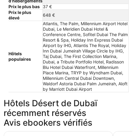
d’hébergements
Prix le plus bas
37 €
Prix le plus
648 €
élevé
Atlantis, The Palm, Millennium Airport Hotel
Dubai, Le Meridien Dubai Hotel &
Conference Centre, Sofitel Dubai The Palm
Resort & Spa, Holiday Inn Express Dubai
Airport by IHG, Atlantis The Royal, Holiday
Inn Dubai Jumeirah Village Circle by IHG,
Hôtels
Taj Dubai, The First Collection Marina,
populaires
Dubai, a Tribute Portfolio Hotel, Radisson
Blu Hotel Dubai Waterfront, Millennium
Place Marina, TRYP by Wyndham Dubai,
Millennium Central Dubai Downtown,
Waldorf Astoria Dubai Palm Jumeirah, Aloft
by Marriott Dubai Airport
Hôtels Désert de Dubaï
récemment réservés
Avis ebookers vérifiés
Atlantis, The Palm
Sofitel D