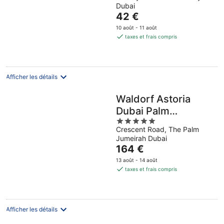
Dubai
of
Le
42 €
5
prix
10 août - 11 août
est
taxes et frais compris
de
42 €
par
nuit
Afficher les détails
Waldorf Astoria
Dubai Palm
5
Jumeirah
Crescent Road, The Palm
out
Jumeirah Dubai
of
Le
164 €
5
prix
13 août - 14 août
est
taxes et frais compris
de
164 €
par
nuit
Afficher les détails