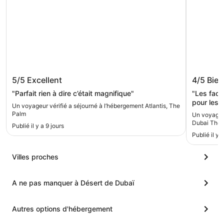
Atlantis, The Palm
Sofitel
5/5
Excellent
4/5
Bien
"Parfait rien à dire c’était magnifique"
"Les facil
pour les 
Un voyageur vérifié a séjourné à l’hébergement Atlantis, The
la Palm a 
Palm
Un voyageur
Dubai The 
Publié il y a 9 jours
Publié il y 
Villes proches
A ne pas manquer à Désert de Dubaï
Autres options d'hébergement