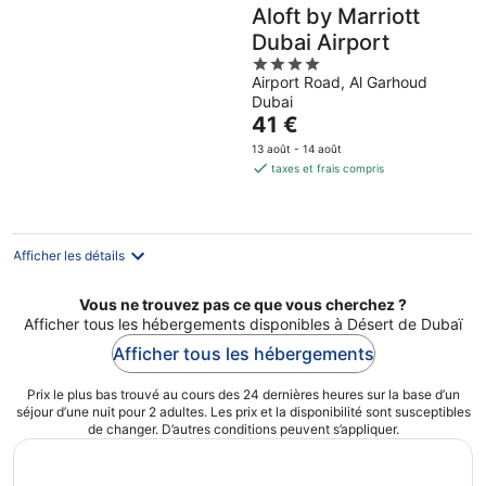
Aloft by Marriott
Dubai Airport
4
Airport Road, Al Garhoud
out
Dubai
of
Le
41 €
5
prix
13 août - 14 août
est
taxes et frais compris
de
41 €
par
nuit
Afficher les détails
Vous ne trouvez pas ce que vous cherchez ?
Afficher tous les hébergements disponibles à Désert de Dubaï
Afficher tous les hébergements
Prix le plus bas trouvé au cours des 24 dernières heures sur la base d’un
séjour d’une nuit pour 2 adultes. Les prix et la disponibilité sont susceptibles
de changer. D’autres conditions peuvent s’appliquer.