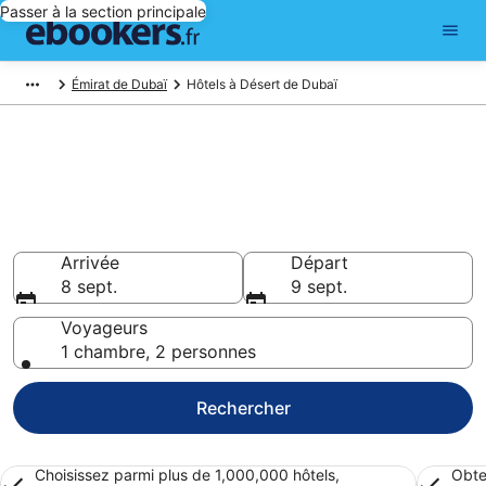
Passer à la section principale
Émirat de Dubaï
Hôtels à Désert de Dubaï
Réserver un hôtel à Désert de
Dubaï – Choisissez parmi
18 636 hôtels
Hôtels à partir de 37 €
Arrivée
Départ
8 sept.
9 sept.
Voyageurs
1 chambre, 2 personnes
Rechercher
Choisissez parmi plus de 1,000,000 hôtels,
Obte