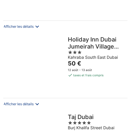
de
648 €
par
nuit
Afficher les détails
Holiday Inn Dubai
Jumeirah Village
3
Circle by IHG
Kahraba South East Dubai
out
Le
50 €
of
prix
5
12 août - 13 août
est
taxes et frais compris
de
50 €
par
nuit
Afficher les détails
Taj Dubai
5
Burj Khalifa Street Dubai
out