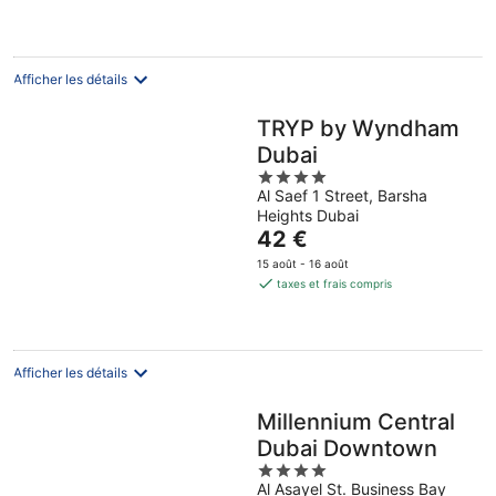
52 €
par
nuit
Afficher les détails
TRYP by Wyndham
Dubai
4
Al Saef 1 Street, Barsha
out
Heights Dubai
of
Le
42 €
5
prix
15 août - 16 août
est
taxes et frais compris
de
42 €
par
nuit
Afficher les détails
Millennium Central
Dubai Downtown
4
Al Asayel St. Business Bay
out