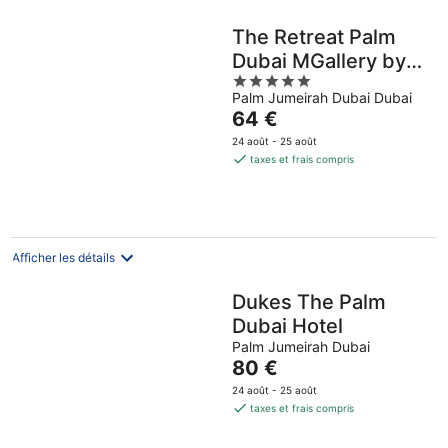
The Retreat Palm
Dubai MGallery by
5
Sofitel
Palm Jumeirah Dubai Dubai
out
Le
64 €
of
prix
5
24 août - 25 août
est
taxes et frais compris
de
64 €
par
nuit
Afficher les détails
Dukes The Palm
Dubai Hotel
Palm Jumeirah Dubai
Le
80 €
prix
24 août - 25 août
est
taxes et frais compris
de
80 €