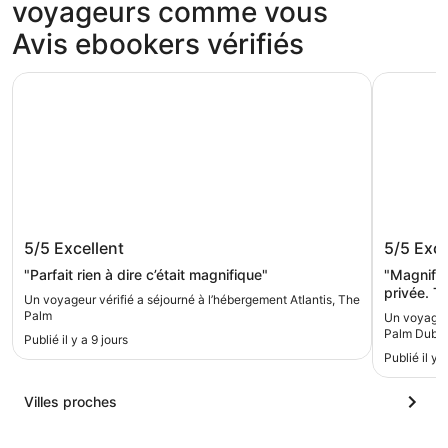
voyageurs comme vous
Avis ebookers vérifiés
Atlantis, The Palm
The Retre
Atlantis, The Palm
The Ret
5/5
Excellent
5/5
Exce
Sofitel
"Parfait rien à dire c’était magnifique"
"Magnifiq
privée. T
Un voyageur vérifié a séjourné à l’hébergement Atlantis, The
Palm
Un voyageur
Palm Dubai 
Publié il y a 9 jours
Publié il y 
Villes proches