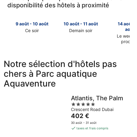
disponibilité des hôtels à proximité
9 août - 10 août
10 août - 11 août
14 août -
août
Ce soir
Demain soir
Consulter
Consulter
Le week-
prochai
les
les
Consulter
prix
prix
les
près
près
prix
de
de
Notre sélection d'hôtels pas
près
Parc
Parc
chers à Parc aquatique
de
aquatique
aquatique
Parc
Aquaventure
Aquaventure
Aquaventure
aquatique
pour
pour
Aquaventu
cette
demain
pour
nuit,
soir,
Atlantis, The Palm
le
9
10
5
prochain
août
août
Crescent Road Dubai
out
week-
Le
402 €
-
-
of
end,
prix
10
11
5
30 août - 31 août
14
est
août
août
taxes et frais compris
août
de