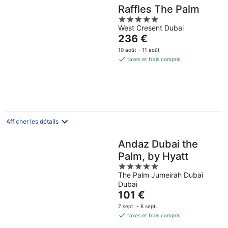
Raffles The Palm
5
West Cresent Dubai
out
Le
236 €
of
prix
5
10 août - 11 août
est
taxes et frais compris
de
236 €
par
nuit
Afficher les détails
Andaz Dubai the
Palm, by Hyatt
5
The Palm Jumeirah Dubai
out
Dubai
of
Le
101 €
5
prix
7 sept. - 8 sept.
est
taxes et frais compris
de