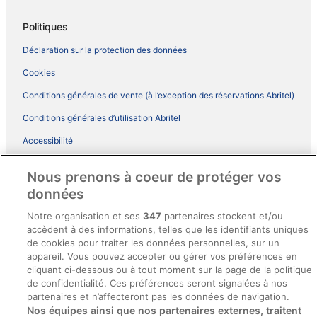
Politiques
Déclaration sur la protection des données
Cookies
Conditions générales de vente (à l’exception des réservations Abritel)
Conditions générales d’utilisation Abritel
Accessibilité
Comment fonctionne notre site
Nous prenons à coeur de protéger vos
Conditions générales du programme BONUS+ d’ebookers
données
Mentions légales / Nous contacter
Notre organisation et ses
347
partenaires stockent et/ou
accèdent à des informations, telles que les identifiants uniques
Directives de contenu et signalement de contenus
de cookies pour traiter les données personnelles, sur un
appareil. Vous pouvez accepter ou gérer vos préférences en
Aide
cliquant ci-dessous ou à tout moment sur la page de la politique
de confidentialité. Ces préférences seront signalées à nos
Soutien
partenaires et n’affecteront pas les données de navigation.
Nos équipes ainsi que nos partenaires externes, traitent
Annuler votre réservation d’hôtel ou de propriété de vacances