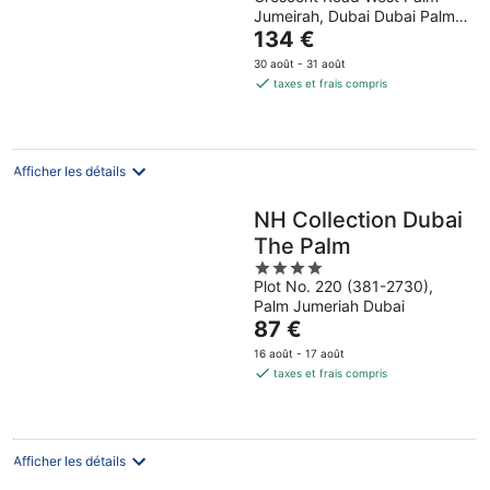
out
by IHG
Jumeirah, Dubai Dubai Palm
of
Le
Jumeirah Road
134 €
5
prix
30 août - 31 août
est
taxes et frais compris
de
134 €
par
nuit
Afficher les détails
NH Collection Dubai
The Palm
4
Plot No. 220 (381-2730),
out
Palm Jumeriah Dubai
of
Le
87 €
5
prix
16 août - 17 août
est
taxes et frais compris
de
87 €
par
nuit
Afficher les détails