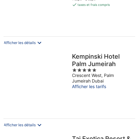
est
taxes et frais compris
de
146 €
par
nuit
Afficher les détails
Kempinski Hotel
Palm Jumeirah
5
Crescent West, Palm
out
Jumeirah Dubai
of
Afficher les tarifs
5
Afficher les détails
Taj Exotica Resort &