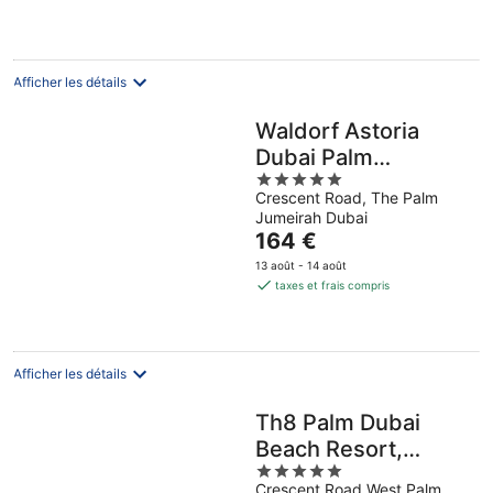
par
nuit
Afficher les détails
Waldorf Astoria
Dubai Palm
5
Jumeirah
Crescent Road, The Palm
out
Jumeirah Dubai
of
Le
164 €
5
prix
13 août - 14 août
est
taxes et frais compris
de
164 €
par
nuit
Afficher les détails
Th8 Palm Dubai
Beach Resort,
5
Vignette Collection
Crescent Road West Palm