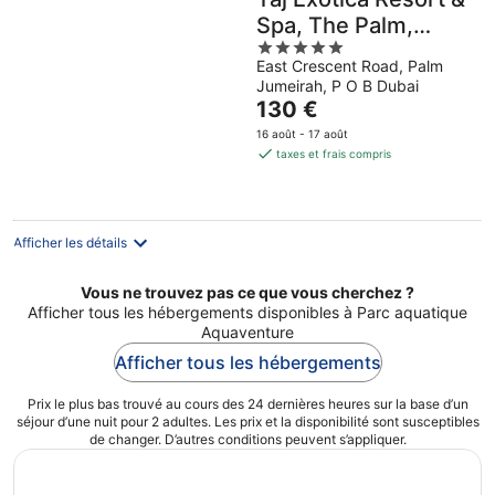
Spa, The Palm,
5
Dubai
East Crescent Road, Palm
out
Jumeirah, P O B Dubai
of
Le
130 €
5
prix
16 août - 17 août
est
taxes et frais compris
de
130 €
par
nuit
Afficher les détails
Vous ne trouvez pas ce que vous cherchez ?
Afficher tous les hébergements disponibles à Parc aquatique
Aquaventure
Afficher tous les hébergements
Prix le plus bas trouvé au cours des 24 dernières heures sur la base d’un
séjour d’une nuit pour 2 adultes. Les prix et la disponibilité sont susceptibles
de changer. D’autres conditions peuvent s’appliquer.