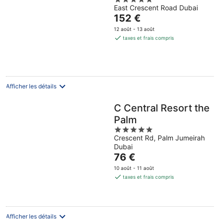
5
East Crescent Road Dubai
out
Le
152 €
of
prix
5
12 août - 13 août
est
taxes et frais compris
de
152 €
par
nuit
Afficher les détails
C Central Resort the
Palm
5
Crescent Rd, Palm Jumeirah
out
Dubai
of
Le
76 €
5
prix
10 août - 11 août
est
taxes et frais compris
de
76 €
par
nuit
Afficher les détails