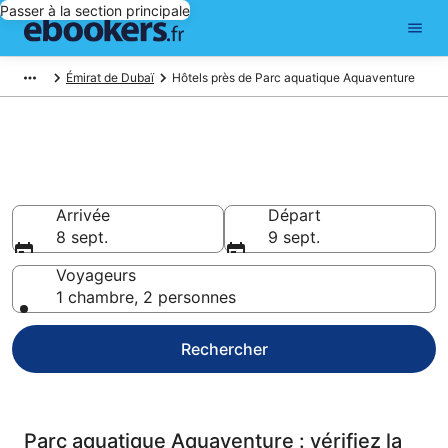
Passer à la section principale
Émirat de Dubaï
Hôtels près de Parc aquatique Aquaventure
Réservez des hôtels pas chers
à Parc aquatique Aquaventure
Arrivée
Départ
8 sept.
9 sept.
Voyageurs
1 chambre, 2 personnes
Rechercher
Parc aquatique Aquaventure : vérifiez la