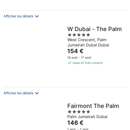
101 €
par
nuit
Afficher les détails
W Dubai - The Palm
5
West Crescent, Palm
out
Jumeirah Dubai Dubai
of
Le
154 €
5
prix
16 août - 17 août
est
taxes et frais compris
de
154 €
par
nuit
Afficher les détails
Fairmont The Palm
5
Palm Jumeirah Dubai
out
Le
146 €
of
prix
5
1 sept. - 2 sept.