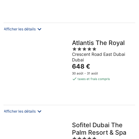
-
402 €
16
par
août
nuit
Afficher les détails
Atlantis The Royal
5
Crescent Road East Dubai
out
Dubai
of
Le
648 €
5
prix
30 août - 31 août
est
taxes et frais compris
de
648 €
par
nuit
Afficher les détails
Sofitel Dubai The
Palm Resort & Spa