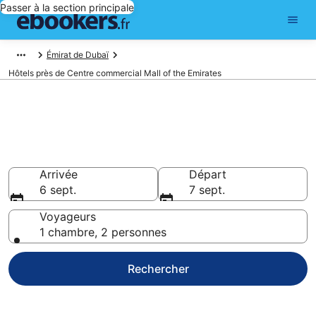
Passer à la section principale
Émirat de Dubaï
Hôtels près de Centre commercial Mall of the Emirates
Réservez des hôtels pas chers
à Centre commercial Mall of the
Emirates
Arrivée
Départ
6 sept.
7 sept.
Voyageurs
1 chambre, 2 personnes
Rechercher