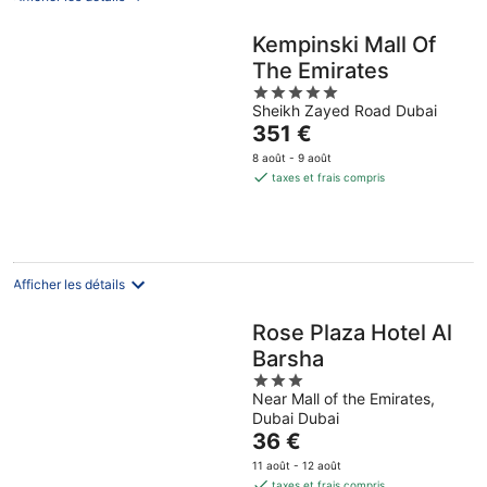
Kempinski Mall Of
The Emirates
5
Sheikh Zayed Road Dubai
out
Le
351 €
of
prix
5
8 août - 9 août
est
taxes et frais compris
de
351 €
par
nuit
Afficher les détails
Rose Plaza Hotel Al
Barsha
3
Near Mall of the Emirates,
out
Dubai Dubai
of
Le
36 €
5
prix
11 août - 12 août
est
taxes et frais compris