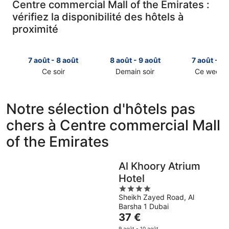
Centre commercial Mall of the Emirates :
vérifiez la disponibilité des hôtels à
proximité
7 août - 8 août
8 août - 9 août
7 août - 9 
Ce soir
Demain soir
Ce week-
Consulter
Consulter
Consulter
les
les
les
prix
prix
prix
Notre sélection d'hôtels pas
près
près
près
chers à Centre commercial Mall
de
de
de
Centre
Centre
Centre
of the Emirates
commercial
commercial
commercia
Mall
Mall
Mall
of
of
of
Al Khoory Atrium
the
the
the
Hotel
Emirates
Emirates
Emirates
4
pour
pour
pour
Sheikh Zayed Road, Al
out
cette
demain
ce
Barsha 1 Dubai
of
nuit,
soir,
week-
Le
37 €
5
7
8
end,
prix
9 août - 10 août