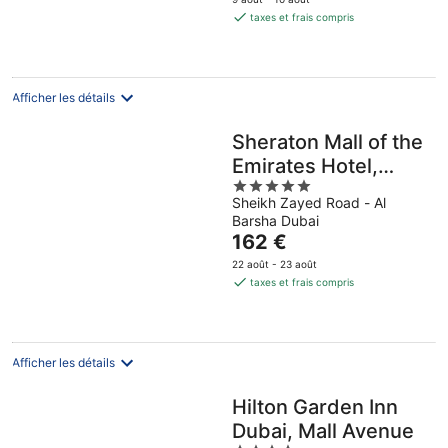
août
août
7
est
taxes et frais compris
-
-
août
de
8
9
-
37 €
août
août
9
par
août
nuit
Afficher les détails
Sheraton Mall of the
Emirates Hotel,
5
Dubai
Sheikh Zayed Road - Al
out
Barsha Dubai
of
Le
162 €
5
prix
22 août - 23 août
est
taxes et frais compris
de
162 €
par
nuit
Afficher les détails
Hilton Garden Inn
Dubai, Mall Avenue