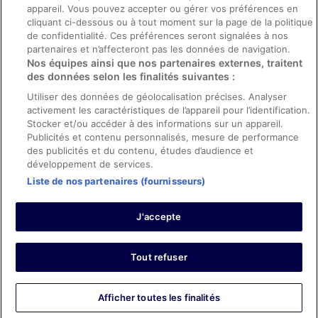
appareil. Vous pouvez accepter ou gérer vos préférences en
Aide
cliquant ci-dessous ou à tout moment sur la page de la politique
de confidentialité. Ces préférences seront signalées à nos
Soutien
partenaires et n’affecteront pas les données de navigation.
Nos équipes ainsi que nos partenaires externes, traitent
Annuler votre réservation d’hôtel ou de propriété de vacances
des données selon les finalités suivantes :
Annuler votre vol
Utiliser des données de géolocalisation précises. Analyser
Échéances de remboursement
activement les caractéristiques de l’appareil pour l’identification.
Stocker et/ou accéder à des informations sur un appareil.
Utiliser un coupon ebookers
Publicités et contenu personnalisés, mesure de performance
des publicités et du contenu, études d’audience et
développement de services.
Liste de nos partenaires (fournisseurs)
Parmi les moyens de paiement acceptés sur ebookers.fr figurent :
American Express, Diner’s Club International, Mastercard, Visa, Visa
J'accepte
Electron, CartaSi, Carte Bleue, PayPal et Eurocard.
© 2026 Expedia, Inc., une entreprise d’Expedia Group. Tous droits
réservés. ebookers et le logo ebookers sont des marques
commerciales ou des marques déposées d’Expedia, Inc.
Tout refuser
Afficher toutes les finalités