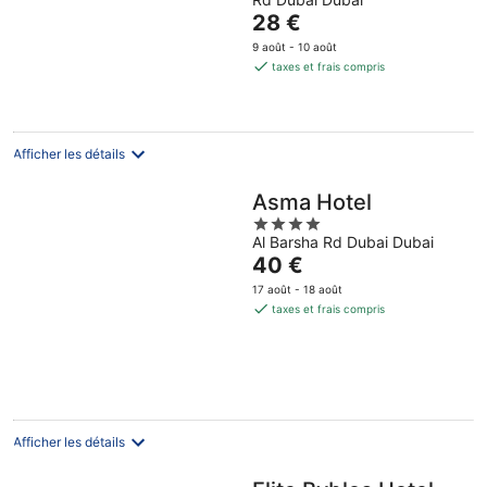
of
Le
28 €
5
prix
9 août - 10 août
est
taxes et frais compris
de
28 €
par
nuit
Afficher les détails
Asma Hotel
4
Al Barsha Rd Dubai Dubai
out
Le
40 €
of
prix
5
17 août - 18 août
est
taxes et frais compris
de
40 €
par
nuit
Afficher les détails