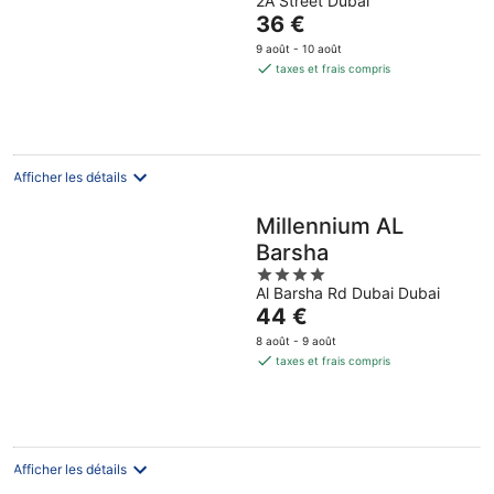
2A Street Dubai
out
Le
36 €
of
prix
5
9 août - 10 août
est
taxes et frais compris
de
36 €
par
nuit
Afficher les détails
Millennium AL
Barsha
4
Al Barsha Rd Dubai Dubai
out
Le
44 €
of
prix
5
8 août - 9 août
est
taxes et frais compris
de
44 €
par
nuit
Afficher les détails