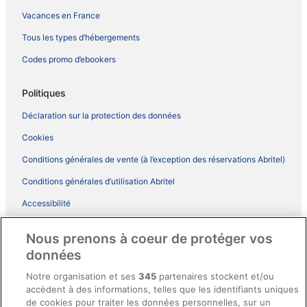
Vacances en France
Tous les types d’hébergements
Codes promo d’ebookers
Politiques
Déclaration sur la protection des données
Cookies
Conditions générales de vente (à l’exception des réservations Abritel)
Conditions générales d’utilisation Abritel
Accessibilité
Comment fonctionne notre site
Nous prenons à coeur de protéger vos
Conditions générales du programme BONUS+ d’ebookers
données
Mentions légales / Nous contacter
Notre organisation et ses
345
partenaires stockent et/ou
accèdent à des informations, telles que les identifiants uniques
Directives de contenu et signalement de contenus
de cookies pour traiter les données personnelles, sur un