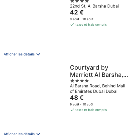
4
22nd St, Al Barsha Dubai
out
Le
42 €
of
prix
5
9 août - 10 août
est
taxes et frais compris
de
42 €
par
nuit
Afficher les détails
Courtyard by
Marriott Al Barsha,
4
Dubai
Al Barsha Road, Behind Mall
out
of Emirates Dubai Dubai
of
Le
48 €
5
prix
9 août - 10 août
est
taxes et frais compris
de
48 €
par
nuit
Afficher les détails