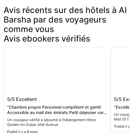
Avis récents sur des hôtels à Al
Barsha par des voyageurs
comme vous
Avis ebookers vérifiés
Hilton Garden Inn Dubai, Mall Avenue
Kempinski
Hilton Garden Inn Dubai, Mall Avenue
Kempins
5/5
Excellent
5/5
Exce
"Chambre propre Personnel compétent et gentil
"Excellen
Accessible au mall des émirats Petit déjeuner varié
Un voyageur
et produits frais "
Mall Of The
Un voyageur vérifié a séjourné à l’hébergement Hilton
Garden Inn Dubai, Mall Avenue
Publié il y 
Publié il y a 8 mois