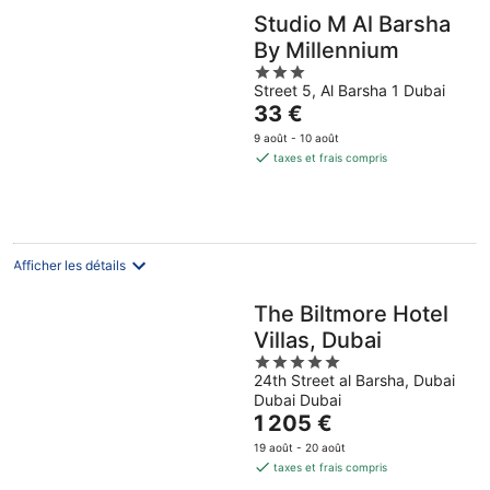
Studio M Al Barsha
By Millennium
3
Street 5, Al Barsha 1 Dubai
out
Le
33 €
of
prix
5
9 août - 10 août
est
taxes et frais compris
de
33 €
par
nuit
Afficher les détails
The Biltmore Hotel
Villas, Dubai
5
24th Street al Barsha, Dubai
out
Dubai Dubai
of
Le
1 205 €
5
prix
19 août - 20 août
est
taxes et frais compris
de