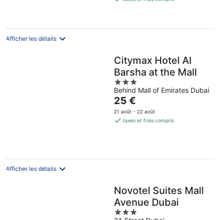
de
36 €
par
nuit
Afficher les détails
Citymax Hotel Al
Barsha at the Mall
3
Behind Mall of Emirates Dubai
out
Le
25 €
of
prix
5
21 août - 22 août
est
taxes et frais compris
de
25 €
par
nuit
Afficher les détails
Novotel Suites Mall
Avenue Dubai
3