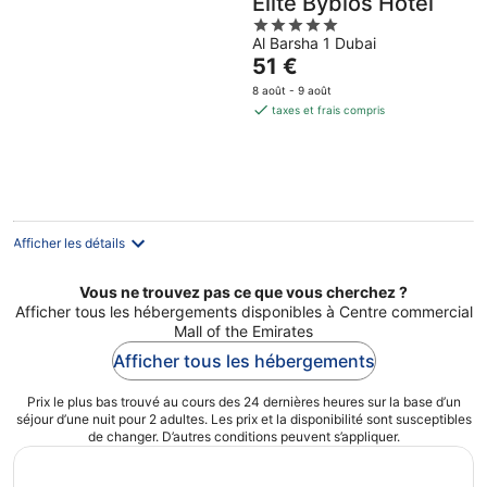
Elite Byblos Hotel
5
Al Barsha 1 Dubai
out
Le
51 €
of
prix
5
8 août - 9 août
est
taxes et frais compris
de
51 €
par
nuit
Afficher les détails
Vous ne trouvez pas ce que vous cherchez ?
Afficher tous les hébergements disponibles à Centre commercial
Mall of the Emirates
Afficher tous les hébergements
Prix le plus bas trouvé au cours des 24 dernières heures sur la base d’un
séjour d’une nuit pour 2 adultes. Les prix et la disponibilité sont susceptibles
de changer. D’autres conditions peuvent s’appliquer.