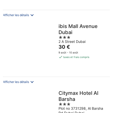
1 205 €
par
nuit
Afficher les détails
ibis Mall Avenue
Dubai
3
2 A Street Dubai
out
Le
30 €
of
prix
5
9 août - 10 août
est
taxes et frais compris
de
30 €
par
nuit
Afficher les détails
Citymax Hotel Al
Barsha
3
Plot no 3731298, Al Barsha
out
Rd Dubai Dubai