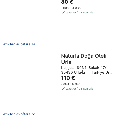
Le
80 €
prix
1 sept. - 2 sept.
est
taxes et frais compris
de
80 €
par
nuit
Afficher les détails
Naturla Doğa Oteli
Urla
Kuşçular 8034. Sokak 47/1
35430 Urla/İzmir Türkiye Urla
Le
İzmir
110 €
prix
7 août - 8 août
est
taxes et frais compris
de
110 €
par
nuit
Afficher les détails