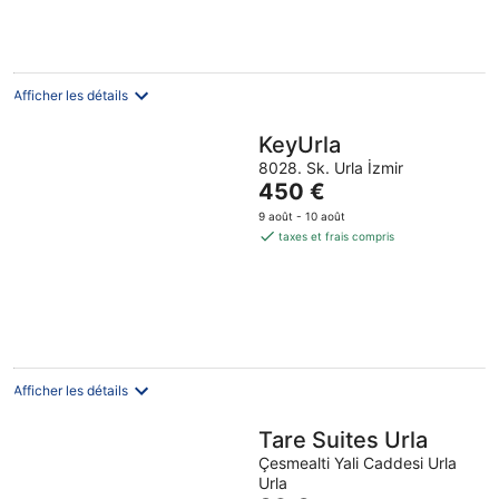
65 €
par
nuit
Afficher les détails
KeyUrla
8028. Sk. Urla İzmir
Le
450 €
prix
9 août - 10 août
est
taxes et frais compris
de
450 €
par
nuit
Afficher les détails
Tare Suites Urla
Çesmealti Yali Caddesi Urla
Urla