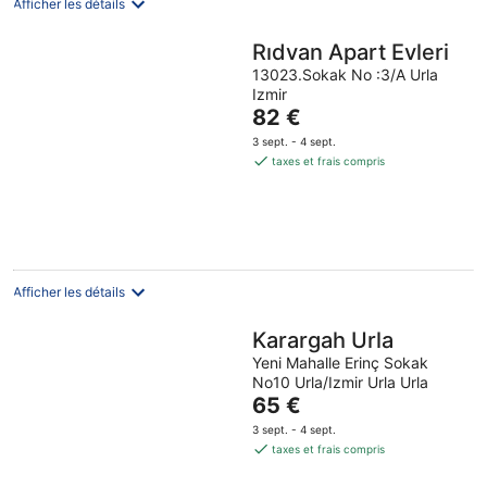
Afficher les détails
Rıdvan Apart Evleri
13023.Sokak No :3/A Urla
Izmir
Le
82 €
prix
3 sept. - 4 sept.
est
taxes et frais compris
de
82 €
par
nuit
Afficher les détails
Karargah Urla
Yeni Mahalle Erinç Sokak
No10 Urla/Izmir Urla Urla
Le
65 €
prix
3 sept. - 4 sept.
est
taxes et frais compris
de