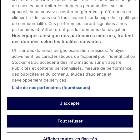
Directives de contenu et signalement de contenus
de cookies pour traiter les données personnelles, sur un
appareil. Vous pouvez accepter ou gérer vos préférences en
Aide
cliquant ci-dessous ou à tout moment sur la page de la politique
de confidentialité. Ces préférences seront signalées à nos
Soutien
partenaires et n’affecteront pas les données de navigation.
Nos équipes ainsi que nos partenaires externes, traitent
Annuler votre réservation d’hôtel ou de propriété de vacances
des données selon les finalités suivantes :
Annuler votre vol
Utiliser des données de géolocalisation précises. Analyser
activement les caractéristiques de l’appareil pour l’identification.
Échéances de remboursement
Stocker et/ou accéder à des informations sur un appareil.
Utiliser un coupon ebookers
Publicités et contenu personnalisés, mesure de performance
des publicités et du contenu, études d’audience et
développement de services.
Liste de nos partenaires (fournisseurs)
Parmi les moyens de paiement acceptés sur ebookers.fr figurent :
American Express, Diner’s Club International, Mastercard, Visa, Visa
J'accepte
Electron, CartaSi, Carte Bleue, PayPal et Eurocard.
© 2026 Expedia, Inc., une entreprise d’Expedia Group. Tous droits
réservés. ebookers et le logo ebookers sont des marques
commerciales ou des marques déposées d’Expedia, Inc.
Tout refuser
Afficher toutes les finalités