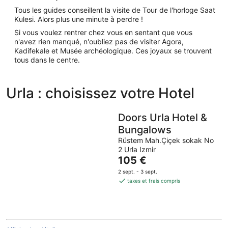
Tous les guides conseillent la visite de Tour de l'horloge Saat
Kulesi. Alors plus une minute à perdre !
Si vous voulez rentrer chez vous en sentant que vous
n'avez rien manqué, n'oubliez pas de visiter Agora,
Kadifekale et Musée archéologique. Ces joyaux se trouvent
tous dans le centre.
Urla : choisissez votre Hotel
Doors Urla Hotel &
Bungalows
Rüstem Mah.Çiçek sokak No
2 Urla Izmir
Le
105 €
prix
2 sept. - 3 sept.
est
taxes et frais compris
de
105 €
par
nuit