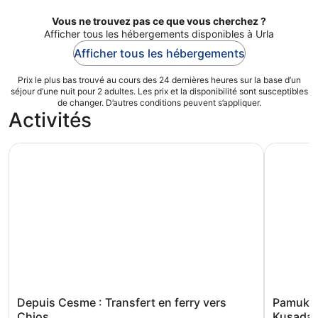
Vous ne trouvez pas ce que vous cherchez ?
Afficher tous les hébergements disponibles à Urla
Afficher tous les hébergements
Prix le plus bas trouvé au cours des 24 dernières heures sur la base d’un
séjour d’une nuit pour 2 adultes. Les prix et la disponibilité sont susceptibles
de changer. D’autres conditions peuvent s’appliquer.
Activités
Depuis Cesme : Transfert en ferry vers Chios
Pamukkale
Depuis Cesme : Transfert en ferry vers
Pamukkal
Chios
Kusadas