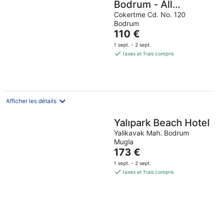
Bodrum - All
inclusive
Cokertme Cd. No. 120
Bodrum
Le
110 €
prix
1 sept. - 2 sept.
est
taxes et frais compris
de
110 €
par
nuit
Afficher les détails
Yalıpark Beach Hotel
Yalikavak Mah. Bodrum
Mugla
Le
173 €
prix
1 sept. - 2 sept.
est
taxes et frais compris
de
173 €
par
nuit