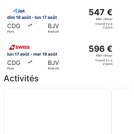
y
Sélectionner le vol AJET, décollant le dim 16 août de Paris
a
547 €
547 €
2
Aller-
dim 16 août - lun 17 août
Aller-retour
jours
retour,
trouvé il y a
CDG
BJV
trouvé
2 jours
Paris
Bodrum
il
y
Sélectionner le vol Swiss International Air Lines, décollan
a
596 €
596 €
2
Aller-
lun 17 août - mer 19 août
Aller-retour
jours
retour,
trouvé il y a
CDG
BJV
trouvé
2 jours
Paris
Bodrum
il
Activités
y
a
2
Bodrum : excursion en bateau pour Mein Schiff et Aida cro
Orak Islan
jours