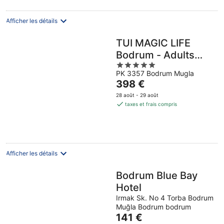
par
nuit
Afficher les détails
TUI MAGIC LIFE
Bodrum - Adults
5
Only (16+)
PK 3357 Bodrum Mugla
out
Le
398 €
of
prix
5
28 août - 29 août
est
taxes et frais compris
de
398 €
par
nuit
Afficher les détails
Bodrum Blue Bay
Hotel
Irmak Sk. No 4 Torba Bodrum
Muğla Bodrum bodrum
Le
141 €