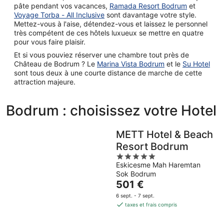
pâte pendant vos vacances,
Ramada Resort Bodrum
et
Voyage Torba - All Inclusive
sont davantage votre style.
Mettez-vous à l'aise, détendez-vous et laissez le personnel
très compétent de ces hôtels luxueux se mettre en quatre
pour vous faire plaisir.
Et si vous pouviez réserver une chambre tout près de
Château de Bodrum ? Le
Marina Vista Bodrum
et le
Su Hotel
sont tous deux à une courte distance de marche de cette
attraction majeure.
Bodrum : choisissez votre Hotel
METT Hotel & Beach
Resort Bodrum
5
Eskicesme Mah Haremtan
out
Sok Bodrum
of
Le
501 €
5
prix
6 sept. - 7 sept.
est
taxes et frais compris
de
501 €