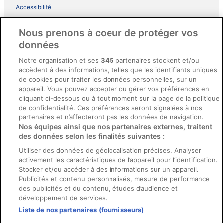
Accessibilité
Comment fonctionne notre site
Nous prenons à coeur de protéger vos
Conditions générales du programme BONUS+ d’ebookers
données
Mentions légales / Nous contacter
Notre organisation et ses
345
partenaires stockent et/ou
accèdent à des informations, telles que les identifiants uniques
Directives de contenu et signalement de contenus
de cookies pour traiter les données personnelles, sur un
appareil. Vous pouvez accepter ou gérer vos préférences en
Aide
cliquant ci-dessous ou à tout moment sur la page de la politique
de confidentialité. Ces préférences seront signalées à nos
Soutien
partenaires et n’affecteront pas les données de navigation.
Nos équipes ainsi que nos partenaires externes, traitent
Annuler votre réservation d’hôtel ou de propriété de vacances
des données selon les finalités suivantes :
Annuler votre vol
Utiliser des données de géolocalisation précises. Analyser
Échéances de remboursement
activement les caractéristiques de l’appareil pour l’identification.
Stocker et/ou accéder à des informations sur un appareil.
Utiliser un coupon ebookers
Publicités et contenu personnalisés, mesure de performance
des publicités et du contenu, études d’audience et
développement de services.
Liste de nos partenaires (fournisseurs)
Parmi les moyens de paiement acceptés sur ebookers.fr figurent :