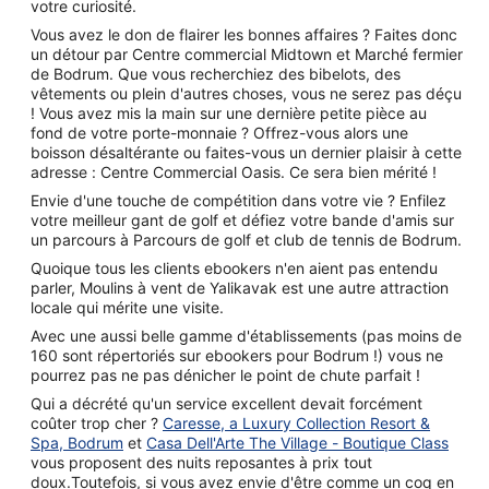
votre curiosité.
Vous avez le don de flairer les bonnes affaires ? Faites donc
un détour par Centre commercial Midtown et Marché fermier
de Bodrum. Que vous recherchiez des bibelots, des
vêtements ou plein d'autres choses, vous ne serez pas déçu
! Vous avez mis la main sur une dernière petite pièce au
fond de votre porte-monnaie ? Offrez-vous alors une
boisson désaltérante ou faites-vous un dernier plaisir à cette
adresse : Centre Commercial Oasis. Ce sera bien mérité !
Envie d'une touche de compétition dans votre vie ? Enfilez
votre meilleur gant de golf et défiez votre bande d'amis sur
un parcours à Parcours de golf et club de tennis de Bodrum.
Quoique tous les clients ebookers n'en aient pas entendu
parler, Moulins à vent de Yalikavak est une autre attraction
locale qui mérite une visite.
Avec une aussi belle gamme d'établissements (pas moins de
160 sont répertoriés sur ebookers pour Bodrum !) vous ne
pourrez pas ne pas dénicher le point de chute parfait !
Qui a décrété qu'un service excellent devait forcément
coûter trop cher ?
Caresse, a Luxury Collection Resort &
Spa, Bodrum
et
Casa Dell'Arte The Village - Boutique Class
vous proposent des nuits reposantes à prix tout
doux.Toutefois, si vous avez envie d'être comme un coq en