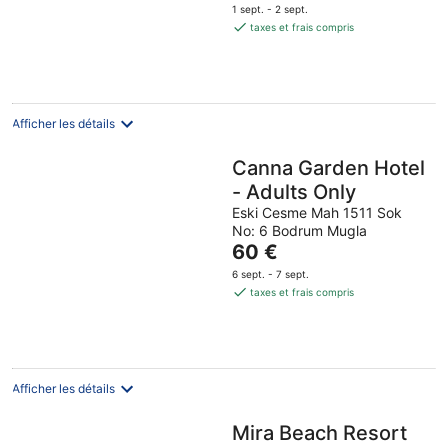
prix
1 sept. - 2 sept.
est
taxes et frais compris
de
141 €
par
nuit
Afficher les détails
Canna Garden Hotel
- Adults Only
Eski Cesme Mah 1511 Sok
No: 6 Bodrum Mugla
Le
60 €
prix
6 sept. - 7 sept.
est
taxes et frais compris
de
60 €
par
nuit
Afficher les détails
Mira Beach Resort