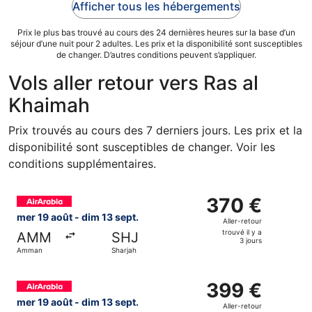
Afficher tous les hébergements
Prix le plus bas trouvé au cours des 24 dernières heures sur la base d’un
séjour d’une nuit pour 2 adultes. Les prix et la disponibilité sont susceptibles
de changer. D’autres conditions peuvent s’appliquer.
Vols aller retour vers Ras al
Khaimah
Prix trouvés au cours des 7 derniers jours. Les prix et la
disponibilité sont susceptibles de changer. Voir les
conditions supplémentaires.
Sélectionner le vol Air Arabia, décollant le mer 19 août de
370 €
370 €
Aller-
mer 19 août - dim 13 sept.
Aller-retour
retour,
trouvé il y a
AMM
SHJ
trouvé
3 jours
Amman
Sharjah
il
y
Sélectionner le vol Air Arabia, décollant le mer 19 août de
a
399 €
399 €
3
Aller-
mer 19 août - dim 13 sept.
Aller-retour