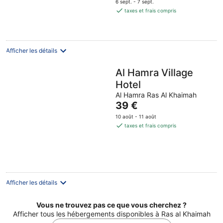
6 sept. - 7 sept.
est
taxes et frais compris
de
109 €
par
nuit
Afficher les détails
Al Hamra Village
Hotel
Al Hamra Ras Al Khaimah
Le
39 €
prix
10 août - 11 août
est
taxes et frais compris
de
39 €
par
nuit
Afficher les détails
Vous ne trouvez pas ce que vous cherchez ?
Afficher tous les hébergements disponibles à Ras al Khaimah