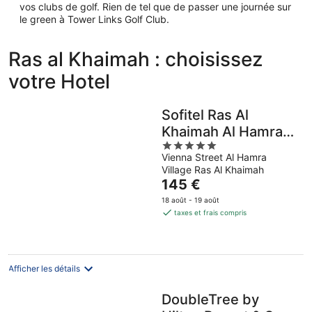
vos clubs de golf. Rien de tel que de passer une journée sur
le green à Tower Links Golf Club.
Ras al Khaimah : choisissez
votre Hotel
Sofitel Ras Al
Khaimah Al Hamra
5
Beach Resort
Vienna Street Al Hamra
out
Village Ras Al Khaimah
of
Le
145 €
5
prix
18 août - 19 août
est
taxes et frais compris
de
145 €
par
nuit
Afficher les détails
DoubleTree by