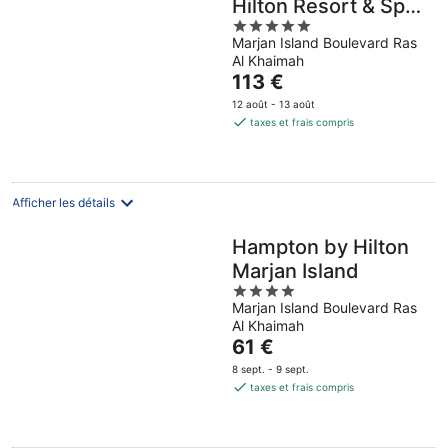
Hilton Resort & Spa
5
Marjan Island
Marjan Island Boulevard Ras
out
Al Khaimah
of
Le
113 €
5
prix
12 août - 13 août
est
taxes et frais compris
de
113 €
par
nuit
Afficher les détails
Hampton by Hilton
Marjan Island
4
Marjan Island Boulevard Ras
out
Al Khaimah
of
Le
61 €
5
prix
8 sept. - 9 sept.
est
taxes et frais compris
de
61 €
par