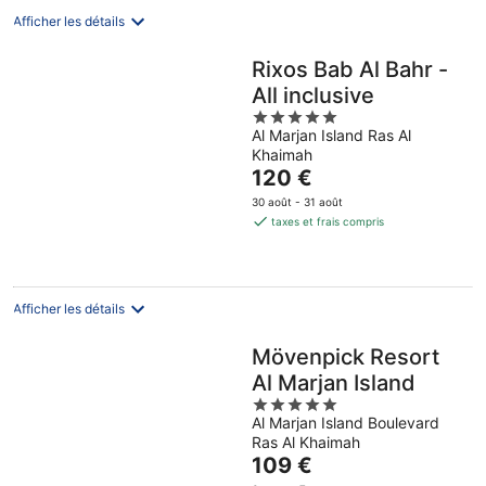
nuit
Afficher les détails
Rixos Bab Al Bahr -
All inclusive
5
Al Marjan Island Ras Al
out
Khaimah
of
Le
120 €
5
prix
30 août - 31 août
est
taxes et frais compris
de
120 €
par
nuit
Afficher les détails
Mövenpick Resort
Al Marjan Island
5
Al Marjan Island Boulevard
out
Ras Al Khaimah
of
Le
109 €
5
prix