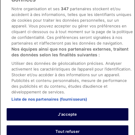
Mentions légales / Nous contacter
Notre organisation et ses
347
partenaires stockent et/ou
accèdent à des informations, telles que les identifiants uniques
Directives de contenu et signalement de contenus
de cookies pour traiter les données personnelles, sur un
appareil. Vous pouvez accepter ou gérer vos préférences en
Aide
cliquant ci-dessous ou à tout moment sur la page de la politique
de confidentialité. Ces préférences seront signalées à nos
Soutien
partenaires et n’affecteront pas les données de navigation.
Nos équipes ainsi que nos partenaires externes, traitent
Annuler votre réservation d’hôtel ou de propriété de vacances
des données selon les finalités suivantes :
Annuler votre vol
Utiliser des données de géolocalisation précises. Analyser
Échéances de remboursement
activement les caractéristiques de l’appareil pour l’identification.
Stocker et/ou accéder à des informations sur un appareil.
Utiliser un coupon ebookers
Publicités et contenu personnalisés, mesure de performance
des publicités et du contenu, études d’audience et
développement de services.
Liste de nos partenaires (fournisseurs)
Parmi les moyens de paiement acceptés sur ebookers.fr figurent :
American Express, Diner’s Club International, Mastercard, Visa, Visa
J'accepte
Electron, CartaSi, Carte Bleue, PayPal et Eurocard.
© 2026 Expedia, Inc., une entreprise d’Expedia Group. Tous droits
réservés. ebookers et le logo ebookers sont des marques
commerciales ou des marques déposées d’Expedia, Inc.
Tout refuser