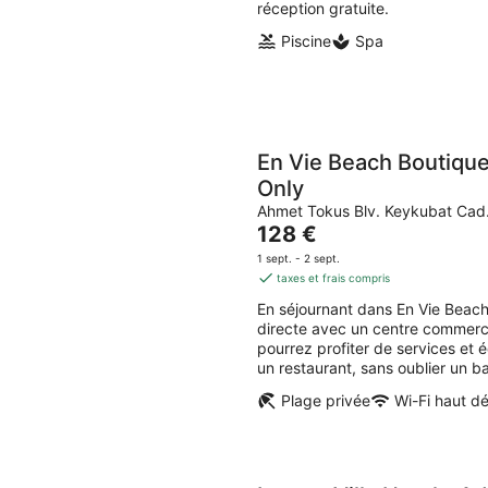
nuit
réception gratuite.
Piscine
Spa
En Vie Beach Boutique
Only
Ahmet Tokus Blv. Keykubat Cad.
Le
128 €
prix
1 sept. - 2 sept.
est
taxes et frais compris
de
En séjournant dans En Vie Beach 
128 €
directe avec un centre commerc
par
pourrez profiter de services et 
nuit
un restaurant, sans oublier un ba
Plage privée
Wi-Fi haut dé