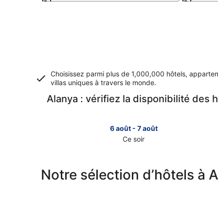
Choisissez parmi plus de 1,000,000 hôtels, apparte
villas uniques à travers le monde.
Alanya : vérifiez la disponibilité des 
6 août - 7 août
Ce soir
Consulter
les
prix
Notre sélection d’hôtels à 
à
Alanya
pour
cette
nuit,