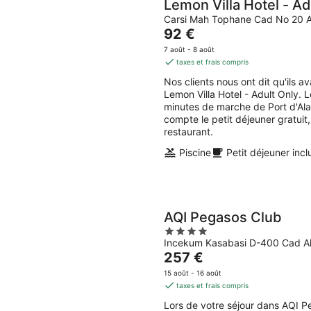
Lemon Villa Hotel - Ad
Carsi Mah Tophane Cad No 20 A
Le
92 €
prix
7 août - 8 août
est
taxes et frais compris
de
Nos clients nous ont dit qu'ils 
92 €
Lemon Villa Hotel - Adult Only. 
par
minutes de marche de Port d'Ala
nuit
compte le petit déjeuner gratuit, 
restaurant.
Piscine
Petit déjeuner incl
AQI Pegasos Club
4
Incekum Kasabasi D-400 Cad Al
out
Le
257 €
of
prix
5
15 août - 16 août
est
taxes et frais compris
de
Lors de votre séjour dans AQI Pe