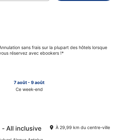
Annulation sans frais sur la plupart des hôtels lorsque
vous réservez avec ebookers !*
7 août - 9 août
14 août 
Ce week-end
Le week-e
er
Consulter
les
prix
à
Alanya
pour
 All inclusive
À 29,99 km du centre-ville
le
week-
ulvari Alanya Antalya