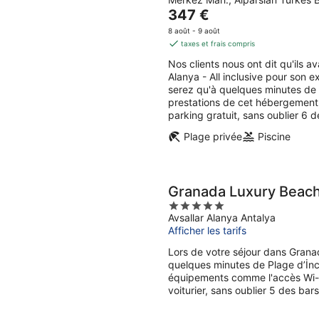
out
7
end,
Le
347 €
of
août
7
prix
5
8 août - 9 août
-
août
est
taxes et frais compris
8
-
de
Nos clients nous ont dit qu'ils 
août
9
347 €
Alanya - All inclusive pour son e
août
par
serez qu'à quelques minutes de
nuit
prestations de cet hébergement, 
parking gratuit, sans oublier 6 d
Plage privée
Piscine
Granada Luxury Beach 
5
Avsallar Alanya Antalya
out
Afficher les tarifs
of
5
Lors de votre séjour dans Granad
quelques minutes de Plage d’İnc
équipements comme l'accès Wi-Fi
voiturier, sans oublier 5 des bars