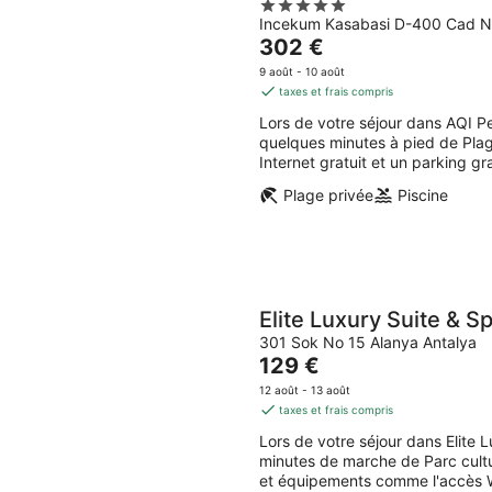
5
Incekum Kasabasi D-400 Cad N
out
Le
302 €
of
prix
5
9 août - 10 août
est
taxes et frais compris
de
Lors de votre séjour dans AQI Pe
302 €
quelques minutes à pied de Plage
par
Internet gratuit et un parking gr
nuit
Plage privée
Piscine
Elite Luxury Suite & S
301 Sok No 15 Alanya Antalya
Le
129 €
prix
12 août - 13 août
est
taxes et frais compris
de
Lors de votre séjour dans Elite 
129 €
minutes de marche de Parc cultur
par
et équipements comme l'accès Wi-