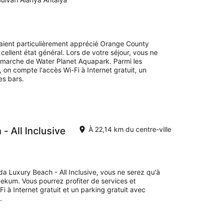
end
prochain,
14
août
avaient particulièrement apprécié Orange County
-
xcellent état général. Lors de votre séjour, vous ne
16
 marche de Water Planet Aquapark. Parmi les
août
on compte l'accès Wi-Fi à Internet gratuit, un
es bars.
- All Inclusive
À 22,14 km du centre-ville
a Luxury Beach - All Inclusive, vous ne serez qu'à
ekum. Vous pourrez profiter de services et
 à Internet gratuit et un parking gratuit avec
.