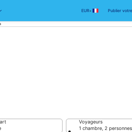
•
EUR
Publier votr
a
ôtel à Alanya – 
ôtels
 55 €
art
Voyageurs
e
1 chambre, 2 personnes