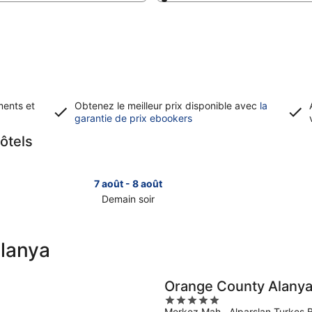
ments et
Obtenez le meilleur prix disponible avec
la
S’ouvre
garantie de prix ebookers
dans
hôtels
une
nouvelle
fenêtre
7 août - 8 août
Demain soir
Consulter
Consult
les
les
prix
prix
Alanya
à
à
Alanya
Alanya
pour
pour
Orange County Alanya -
demain
ce
5
soir,
week-
Merkez Mah., Alparslan Turkes B