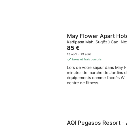
May Flower Apart Hot
Kadipasa Mah. Sugözü Cad. No:
Le
85 €
prix
28 août - 29 août
est
taxes et frais compris
de
Lors de votre séjour dans May F
85 €
minutes de marche de Jardins d'
par
équipements comme l'accès Wi-Fi 
nuit
centre de fitness.
AQI Pegasos Resort - A