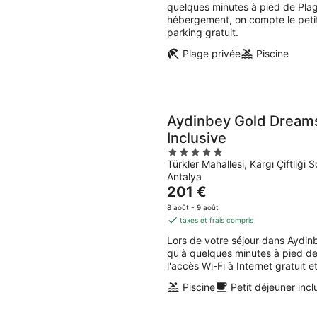
257 €
quelques minutes à pied de Plag
par
hébergement, on compte le petit d
nuit
parking gratuit.
Plage privée
Piscine
Aydinbey Gold Dreams 
Inclusive
5
Türkler Mahallesi, Kargı Çiftliği
out
Antalya
of
Le
201 €
5
prix
8 août - 9 août
est
taxes et frais compris
de
Lors de votre séjour dans Aydinb
201 €
qu'à quelques minutes à pied de
par
l'accès Wi-Fi à Internet gratuit 
nuit
Piscine
Petit déjeuner incl