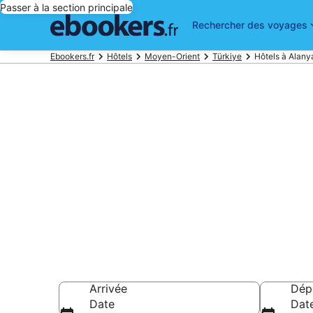
Passer à la section principale
Rechercher des voyages
Ebookers.fr
Hôtels
Moyen-Orient
Türkiye
Hôtels à Alany
Réserver un h
parmi 1 035 h
Hôtels à partir de
Arrivée
Dép
Date
Dat