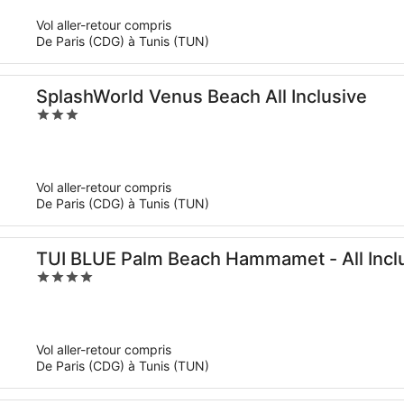
5
Vol aller-retour compris
De Paris (CDG) à Tunis (TUN)
SplashWorld Venus Beach All Inclusive
3
out
of
5
Vol aller-retour compris
De Paris (CDG) à Tunis (TUN)
TUI BLUE Palm Beach Hammamet - All Incl
4
out
of
5
Vol aller-retour compris
De Paris (CDG) à Tunis (TUN)