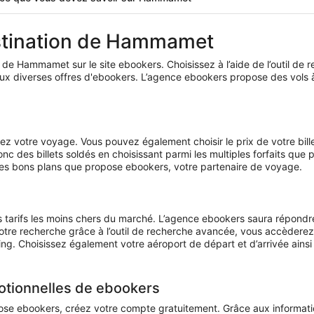
3
jours
estination de Hammamet
on de Hammamet sur le site ebookers. Choisissez à l’aide de l’outil d
x diverses offres d'ebookers. L’agence ebookers propose des vols à
lisez votre voyage. Vous pouvez également choisir le prix de votre b
nc des billets soldés en choisissant parmi les multiples forfaits qu
 des bons plans que propose ebookers, votre partenaire de voyage.
 tarifs les moins chers du marché. L’agence ebookers saura répond
otre recherche grâce à l’outil de recherche avancée, vous accèderez 
ng. Choisissez également votre aéroport de départ et d’arrivée ainsi 
tionnelles de ebookers
ose ebookers, créez votre compte gratuitement. Grâce aux informati