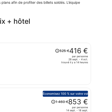
ans afin de profiter des billets soldés. L’équipe
x + hôtel
Le
416 €
525 €
prix
par personne
était
28 sept. - 4 oct.
de
trouvé il y a 14 heures
525 €.
Le
prix
est
maintenant
de
Économisez 100 % sur votre vol
416 €
Le
853 €
1 460 €
par
prix
personne.
par personne
était
14 sept. - 18 sept.