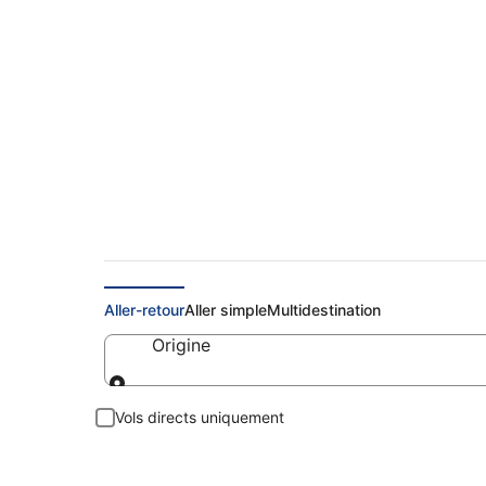
Vols pas chers po
Aller-retour
Aller simple
Multidestination
Origine
Origine
Vols directs uniquement