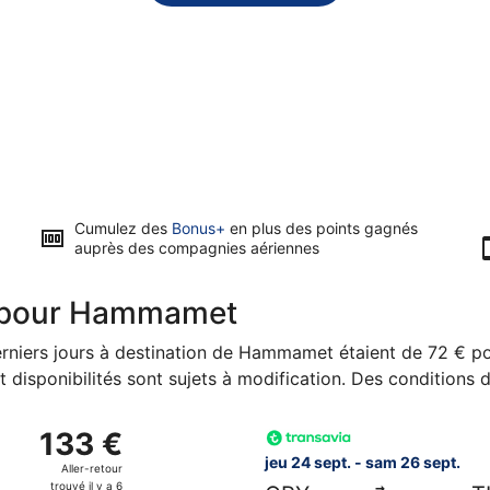
Cumulez des
Bonus+
en plus des points gagnés
auprès des compagnies aériennes
rs pour Hammamet
derniers jours à destination de Hammamet étaient de 72 € po
et disponibilités sont sujets à modification. Des conditions 
e mer 26 août de Marseille et atterrissant à Tunis, avec retou
Sélectionner le vol Transavia
133 €
133 €
Aller-
jeu 24 sept. - sam 26 sept.
Aller-retour
retour,
trouvé il y a 6