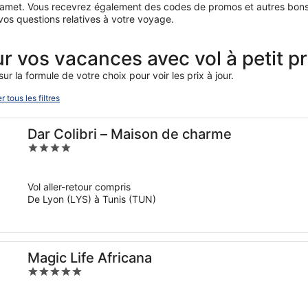
amet. Vous recevrez également des codes de promos et autres bons pl
vos questions relatives à votre voyage.
vos vacances avec vol à petit pri
r la formule de votre choix pour voir les prix à jour.
 tous les filtres
Dar Colibri – Maison de charme
4
out
of
Vol aller-retour compris
5
De Lyon (LYS) à Tunis (TUN)
Magic Life Africana
5
out
of