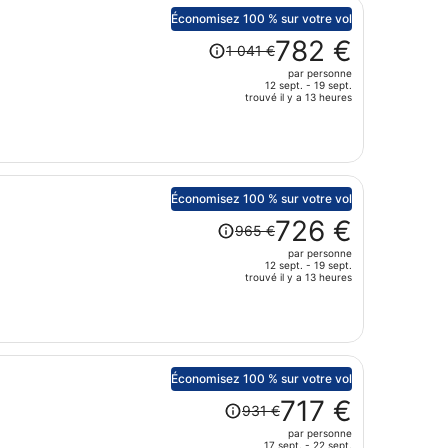
est
Économisez 100 % sur votre vol
maintenant
Le
782 €
1 041 €
de
prix
par personne
1
était
12 sept. - 19 sept.
530 €
de
trouvé il y a 13 heures
par
1
personne.
041 €.
Le
prix
est
Économisez 100 % sur votre vol
maintenant
Le
726 €
965 €
de
prix
par personne
782 €
était
12 sept. - 19 sept.
par
de
trouvé il y a 13 heures
personne.
965 €.
Le
prix
est
maintenant
Économisez 100 % sur votre vol
de
Le
717 €
931 €
726 €
prix
par personne
par
était
17 sept. - 22 sept.