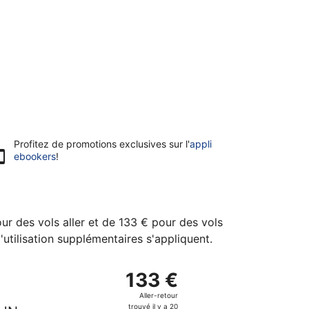
Profitez de promotions exclusives sur l'
appli
ebookers
!
ur des vols aller et de 133 € pour des vols
d'utilisation supplémentaires s'appliquent.
r le mar 15 sept., trouvé il y a 6 jours au prix de 133 €
 France, décollant le jeu 24 sept. de Paris et atterrissant à 
133 €
133 €
Aller-
Aller-retour
retour,
trouvé il y a 20