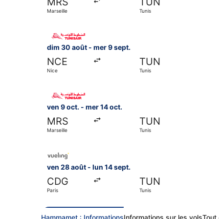
MRS
TUN
Marseille
Tunis
Sélectionner le vol Tunis Air, décollant le dim 30
dim 30 août - mer 9 sept.
NCE
TUN
Nice
Tunis
Sélectionner le vol Tunis Air, décollant le ven 9 o
ven 9 oct. - mer 14 oct.
MRS
TUN
Marseille
Tunis
Sélectionner le vol Vueling Airlines, décollant le
ven 28 août - lun 14 sept.
CDG
TUN
Paris
Tunis
Hammamet : Informations
Informations sur les vols
Tout