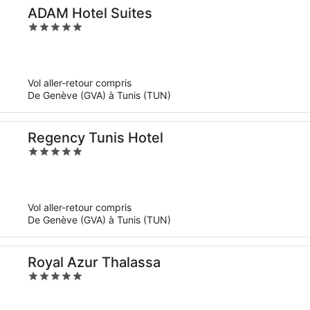
ADAM Hotel Suites
5
out
of
5
Vol aller-retour compris
De Genève (GVA) à Tunis (TUN)
Regency Tunis Hotel
5
out
of
5
Vol aller-retour compris
De Genève (GVA) à Tunis (TUN)
Royal Azur Thalassa
5
out
of