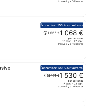
de
trouvé il y a 16 heures
1
460 €.
Le
prix
est
Économisez 100 % sur votre vol
Le
maintenant
1 068 €
1 566 €
prix
de
par personne
était
853 €
17 sept. - 22 sept.
de
par
trouvé il y a 16 heures
1
personne.
566 €.
Le
prix
usive
est
Économisez 100 % sur votre vol
maintenant
Le
1 530 €
2 171 €
de
prix
par personne
1
était
17 sept. - 22 sept.
068 €
de
trouvé il y a 16 heures
par
2
personne.
171 €.
Le
prix