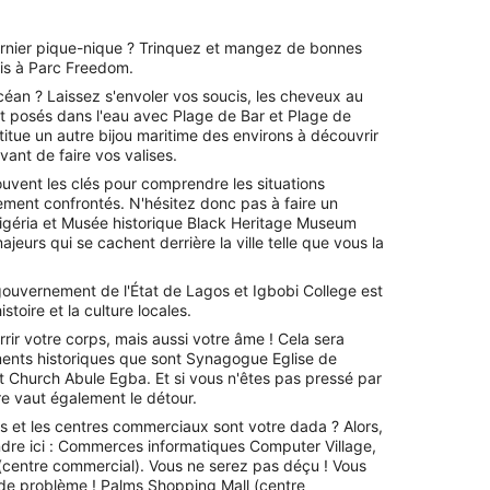
rnier pique-nique ? Trinquez et mangez de bonnes
is à Parc Freedom.
céan ? Laissez s'envoler vos soucis, les cheveux au
t posés dans l'eau avec Plage de Bar et Plage de
tue un autre bijou maritime des environs à découvrir
vant de faire vos valises.
uvent les clés pour comprendre les situations
ment confrontés. N'hésitez donc pas à faire un
igéria et Musée historique Black Heritage Museum
eurs qui se cachent derrière la ville telle que vous la
gouvernement de l'État de Lagos et Igbobi College est
istoire et la culture locales.
rrir votre corps, mais aussi votre âme ! Cela sera
ments historiques que sont Synagogue Eglise de
st Church Abule Egba. Et si vous n'êtes pas pressé par
re vaut également le détour.
 et les centres commerciaux sont votre dada ? Alors,
re ici : Commerces informatiques Computer Village,
ia (centre commercial). Vous ne serez pas déçu ! Vous
 de problème ! Palms Shopping Mall (centre