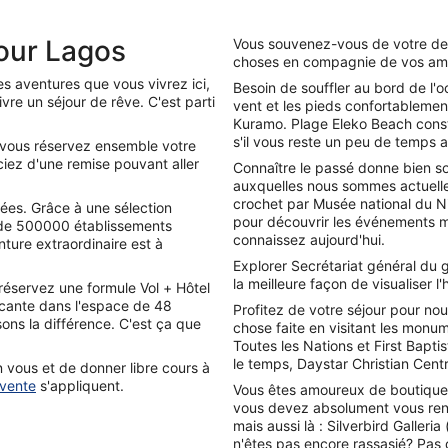
pour Lagos
Vous souvenez-vous de votre de
choses en compagnie de vos am
s aventures que vous vivrez ici,
Besoin de souffler au bord de l'o
vre un séjour de rêve. C'est parti
vent et les pieds confortablemen
Kuramo. Plage Eleko Beach consti
s'il vous reste un peu de temps a
si vous réservez ensemble votre
iciez d'une remise pouvant aller
Connaître le passé donne bien so
auxquelles nous sommes actuelle
crochet par Musée national du N
ées. Grâce à une sélection
pour découvrir les événements maj
 de 500000 établissements
connaissez aujourd'hui.
ture extraordinaire est à
Explorer Secrétariat général du 
la meilleure façon de visualiser l'h
réservez une formule Vol + Hôtel
ncante dans l'espace de 48
Profitez de votre séjour pour nou
ons la différence. C'est ça que
chose faite en visitant les monu
Toutes les Nations et First Bapti
le temps, Daystar Christian Cent
n vous et de donner libre cours à
 vente
s'appliquent.
Vous êtes amoureux de boutiques
vous devez absolument vous rend
mais aussi là : Silverbird Galler
n'êtes pas encore rassasié? Pas