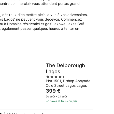
(centre commercial) vous attendent portes grand
 désireux d'en mettre plein la vue à vos adversaires,
ways Lagos' ne peuvent vous décevoir. Commencez
 ou à Domaine résidentiel et golf Lakowe Lakes Golf
 également passer quelques heures à tenter un
The Delborough
Lagos
4.5
Plot 1501, Bishop Aboyade
out
Cole Street Lagos Lagos
of
Le
399 €
5
prix
20 août - 21 août
est
taxes et frais compris
de
399 €