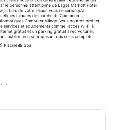
ar le personnel attentionné de Lagos Marriott Hotel
keja. Lors de votre séjour, vous ne serez qu'à
uelques minutes de marche de Commerces
nformatiques Computer Village. Vous pourrez profiter
e services et équipements comme l'accès Wi-Fi à
nternet gratuit et un parking gratuit avec voiturier,
ans oublier un spa proposant des soins complets.
Piscine
Spa
 nuit
nture (Centre de conservation de Lekki, promenade dans la
site de la plage de Lagos