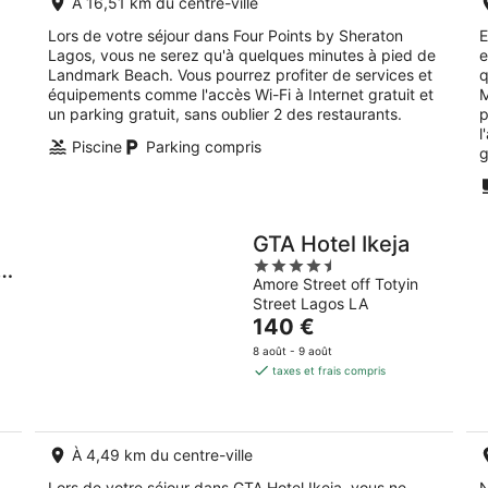
À 16,51 km du centre-ville
nuit
Lors de votre séjour dans Four Points by Sheraton
E
Lagos, vous ne serez qu'à quelques minutes à pied de
e
Landmark Beach. Vous pourrez profiter de services et
q
équipements comme l'accès Wi-Fi à Internet gratuit et
M
un parking gratuit, sans oublier 2 des restaurants.
p
l
Piscine
Parking compris
g
GTA Hotel Ikeja
4.5
,
Amore Street off Totyin
out
Street Lagos LA
of
Le
140 €
5
prix
8 août - 9 août
est
taxes et frais compris
de
140 €
par
nuit
À 4,49 km du centre-ville
Lors de votre séjour dans GTA Hotel Ikeja, vous ne
N