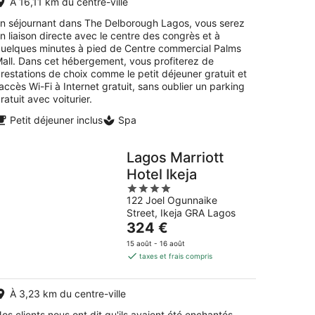
À 16,11 km du centre-ville
par
nuit
n séjournant dans The Delborough Lagos, vous serez
n liaison directe avec le centre des congrès et à
uelques minutes à pied de Centre commercial Palms
all. Dans cet hébergement, vous profiterez de
restations de choix comme le petit déjeuner gratuit et
'accès Wi-Fi à Internet gratuit, sans oublier un parking
ratuit avec voiturier.
Petit déjeuner inclus
Spa
Lagos Marriott
Hotel Ikeja
4
122 Joel Ogunnaike
out
Street, Ikeja GRA Lagos
of
Le
324 €
5
prix
15 août - 16 août
est
taxes et frais compris
de
324 €
À 3,23 km du centre-ville
par
nuit
os clients nous ont dit qu'ils avaient été enchantés