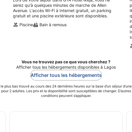
serez qu'à quelques minutes de marche de Allen
p
Avenue. L'accès Wi-Fi à Internet gratuit, un parking
I
gratuit et une piscine extérieure sont disponibles.
q
i
Piscine
Bain à remous
d
I
s
Vous ne trouvez pas ce que vous cherchez ?
Afficher tous les hébergements disponibles à Lagos
Afficher tous les hébergements
 le plus bas trouvé au cours des 24 dernières heures sur la base d’un séjour d’une
pour 2 adultes. Les prix et la disponibilité sont susceptibles de changer. D’autres
conditions peuvent s’appliquer.
ntre de conservation de Lekki
Lekki Conservation Centre Canopy Walk et Nature Adve
Vi