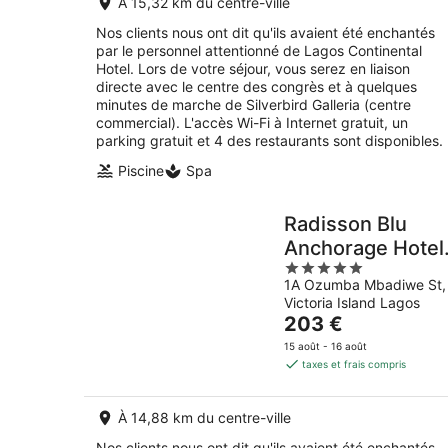
À 15,32 km du centre-ville
par
nuit
Nos clients nous ont dit qu'ils avaient été enchantés
par le personnel attentionné de Lagos Continental
Hotel. Lors de votre séjour, vous serez en liaison
directe avec le centre des congrès et à quelques
minutes de marche de Silverbird Galleria (centre
commercial). L'accès Wi-Fi à Internet gratuit, un
parking gratuit et 4 des restaurants sont disponibles.
Piscine
Spa
Radisson Blu
Anchorage Hotel
5
Lagos, V.I.
1A Ozumba Mbadiwe St,
out
Victoria Island Lagos
of
Le
203 €
5
prix
15 août - 16 août
est
taxes et frais compris
de
203 €
À 14,88 km du centre-ville
par
nuit
Nos clients nous ont dit qu'ils avaient été enchantés