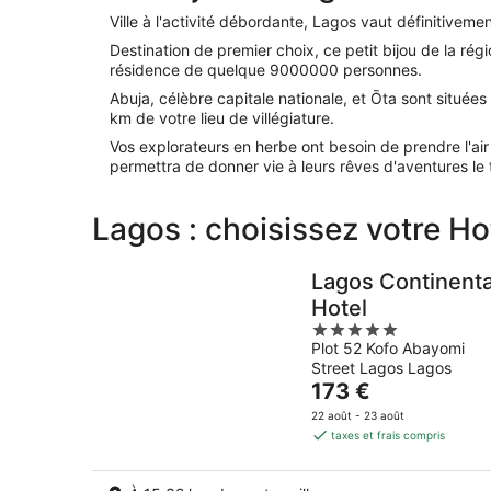
Ville à l'activité débordante, Lagos vaut définitivemen
Destination de premier choix, ce petit bijou de la rég
résidence de quelque 9000000 personnes.
Abuja, célèbre capitale nationale, et Ōta sont situé
km de votre lieu de villégiature.
Vos explorateurs en herbe ont besoin de prendre l'ai
permettra de donner vie à leurs rêves d'aventures le
Lagos : choisissez votre Ho
Lagos Continenta
Hotel
5
Plot 52 Kofo Abayomi
out
Street Lagos Lagos
of
Le
173 €
5
prix
22 août - 23 août
est
taxes et frais compris
de
173 €