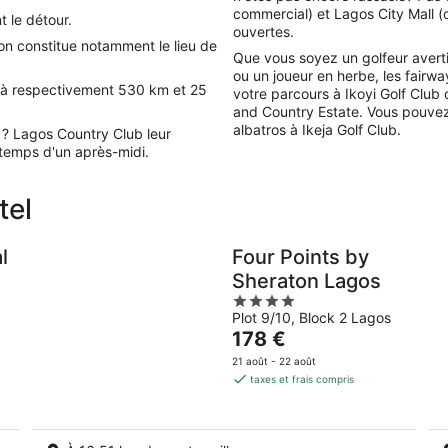
commercial) et Lagos City Mall 
t le détour.
ouvertes.
ion constitue notamment le lieu de
Que vous soyez un golfeur averti,
ou un joueur en herbe, les fair
es à respectivement 530 km et 25
votre parcours à Ikoyi Golf Club
and Country Estate. Vous pouvez
albatros à Ikeja Golf Club.
r ? Lagos Country Club leur
 temps d'un après-midi.
tel
l
Four Points by
Sheraton Lagos
4
Plot 9/10, Block 2 Lagos
out
Le
178 €
of
prix
5
21 août - 22 août
est
taxes et frais compris
de
178 €
par