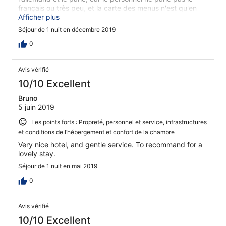
français ou très peu, et la carte des menus n'est qu'en
allemand, dommage..... donc difficile parfois de se faire
Afficher plus
comprendre.
Séjour de 1 nuit en décembre 2019
0
Avis vérifié
10/10 Excellent
Bruno
5 juin 2019
Les points forts : Propreté, personnel et service, infrastructures
et conditions de l’hébergement et confort de la chambre
Very nice hotel, and gentle service. To recommand for a
lovely stay.
Séjour de 1 nuit en mai 2019
0
Avis vérifié
10/10 Excellent