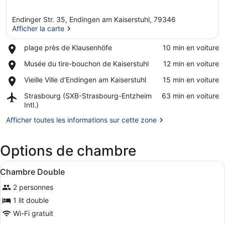
Endinger Str. 35, Endingen am Kaiserstuhl, 79346
Afficher la carte
Place,
plage près de Klausenhöfe
‪10 min en voiture‬
plage
Afficher la carte
Place,
Musée du tire-bouchon de Kaiserstuhl
‪12 min en voiture‬
près
Musée
de
Place,
Vieille Ville d'Endingen am Kaiserstuhl
‪15 min en voiture‬
du
Klausenhöfe
Vieille
tire-
Airport,
Strasbourg (SXB-Strasbourg-Entzheim
‪63 min en voiture‬
Ville
bouchon
Strasbourg
Intl.)
d'Endingen
de
(SXB-
am
Kaiserstuhl
Afficher toutes les informations sur cette zone
Strasbourg-
Kaiserstuhl
Entzheim
Intl.)
Options de chambre
Afficher
Chambre Double | Coffres-forts dan
6
Chambre Double
toutes
2 personnes
les
photos
1 lit double
pour
Wi-Fi gratuit
ce