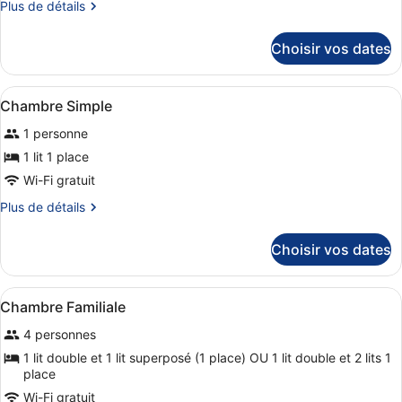
Plus
Plus de détails
type
de
de
détails
Choisir vos dates
sur
chambre :
le
Chambre
type
Afficher
Chambre Simple | Coffres-forts dan
Double
1
de
Chambre Simple
toutes
chambre
1 personne
Chambre
les
Double
photos
1 lit 1 place
pour
Wi-Fi gratuit
ce
Plus
Plus de détails
type
de
de
détails
Choisir vos dates
sur
chambre :
le
Chambre
type
Afficher
Coffres-forts dans les chambres, li
Simple
3
de
Chambre Familiale
toutes
chambre
4 personnes
Chambre
les
Simple
photos
1 lit double et 1 lit superposé (1 place) OU 1 lit double et 2 lits 1
place
pour
ce
Wi-Fi gratuit