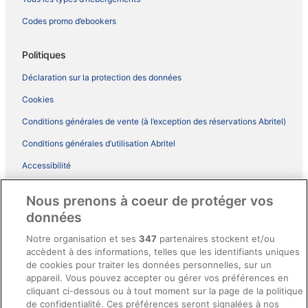
Codes promo d’ebookers
Politiques
Déclaration sur la protection des données
Cookies
Conditions générales de vente (à l’exception des réservations Abritel)
Conditions générales d’utilisation Abritel
Accessibilité
Comment fonctionne notre site
Nous prenons à coeur de protéger vos
Conditions générales du programme BONUS+ d’ebookers
données
Mentions légales / Nous contacter
Notre organisation et ses
347
partenaires stockent et/ou
accèdent à des informations, telles que les identifiants uniques
Directives de contenu et signalement de contenus
de cookies pour traiter les données personnelles, sur un
appareil. Vous pouvez accepter ou gérer vos préférences en
Aide
cliquant ci-dessous ou à tout moment sur la page de la politique
de confidentialité. Ces préférences seront signalées à nos