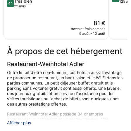
4.1
Très bien
sur
125 av
am
4,1
sur
22 avis
5,
Kaiserstuhl
5,
Exception
Très
125 avis
bien,
Le
81 €
22 avis
nouveau
taxes et frais compris
prix
9 août - 10 août
est
de
81 €
À propos de cet hébergement
Restaurant-Weinhotel Adler
Outre le fait d'être non-fumeurs, cet hôtel a aussi l'avantage
de proposer un restaurant, un bar / salon et le Wi-Fi dans les
parties communes. Le petit déjeuner buffet gratuit et le
parking sans voiturier gratuit sont aussi offerts. Une laverie,
des journaux gratuits et un service d'assistance pour les
visites touristiques ou l'achat de billets sont quelques-unes
des autres prestations offertes.
Restaurant-Weinhotel Adler possède 34 chambres
comprenant un coffre-fort et un sèche-cheveux. Une
Afficher plus
télévision à écran plat est disponible dans les chambres.
Vous pourrez accéder à Internet gratuitement par le biais