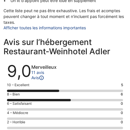
Un lit d'appoint peut être loué en supplément
Cette liste peut ne pas être exhaustive. Les frais et acomptes
peuvent changer à tout moment et n'incluent pas forcément les
taxes.
Afficher toutes les informations importantes
Avis sur l’hébergement
Restaurant-Weinhotel Adler
Avis
9,0
Merveilleux
11 avis
Avis
Note
10 – Excellent
5
des
Note
8 – Bien
6
voyageurs
des
de 10
Note
6 – Satisfaisant
0
voyageurs
(Excellent),
des
de 8
Note
4 – Médiocre
0
d’après 5 avis
voyageurs
(Bien),
des
sur 11.
de 6
Note
2 – Horrible
0
d’après 6 avis
voyageurs
(Satisfaisant),
des
sur 11.