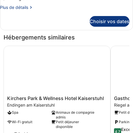
type
Plus
Plus de détails
de
de
détails
chambre :
Choisir vos dates
sur
Chambre
le
Familiale
type
Hébergements similaires
de
chambre
Kirchers Park & Wellness Hotel Kaiserstuhl
Gasthof H
Chambre
Familiale
Kirchers
Gasthof
Kirchers Park & Wellness Hotel Kaiserstuhl
Gasthof
Park
Hotel
Endingen am Kaiserstuhl
Riegel am
&
Kopf
Spa
Animaux de compagnie
Petit dé
Wellness
Riegel
admis
Hotel
am
Wi-Fi gratuit
Petit déjeuner
Parking 
Kaiserstuhl
Kaiserstuh
disponible
4.7
Excep
Endingen
4,7