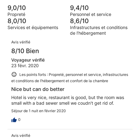
de 4
d’après 0 avis
voyageurs
(Médiocre),
9,0/10
9,4/10
sur 11.
de 2
d’après 0 avis
Propreté
Personnel et service
(Horrible),
sur 11.
8,0/10
8,6/10
d’après 0 avis
Services et équipements
Infrastructures et conditions
sur 11.
de l’hébergement
Avis
Avis vérifié
8/10 Bien
Voyageur vérifié
23 févr. 2020
Les points forts : Propreté, personnel et service, infrastructures
et conditions de l’hébergement et confort de la chambre
Nice but can do better
Hotel is very nice, restaurant is good, but the room was
small with a bad sewer smell we coudn't get rid of.
Séjour de 1 nuit en février 2020
0
Avis vérifié