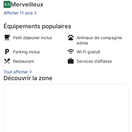
Avis
Merveilleux
9,0
9,0 sur 10
voyageurs
Afficher 11 avis
Équipements populaires
Entrée intérieure
Petit déjeuner inclus
Animaux de compagnie
admis
Parking inclus
Wi-Fi gratuit
Restaurant
Services d’affaires
Tout afficher
Découvrir la zone