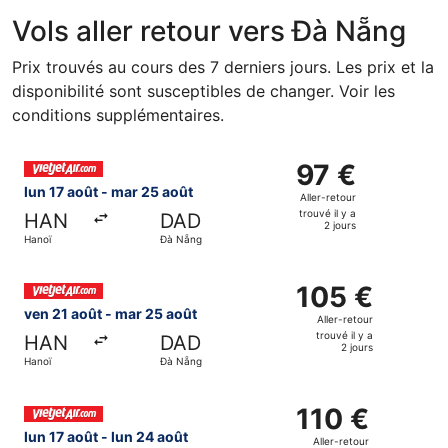
Vols aller retour vers Đà Nẵng
Prix trouvés au cours des 7 derniers jours. Les prix et la
disponibilité sont susceptibles de changer. Voir les
conditions supplémentaires.
Sélectionner le vol Vietjet Air, décollant le lun 17 août d
97 €
97 €
Aller-
lun 17 août - mar 25 août
Aller-retour
retour,
trouvé il y a
HAN
DAD
trouvé
2 jours
Hanoï
Đà Nẵng
il
y
Sélectionner le vol Vietjet Air, décollant le ven 21 août d
a
105 €
105 €
2
Aller-
ven 21 août - mar 25 août
Aller-retour
jours
retour,
trouvé il y a
HAN
DAD
trouvé
2 jours
Hanoï
Đà Nẵng
il
y
Sélectionner le vol Vietjet Air, décollant le lun 17 août de
a
110 €
110 €
2
Aller-
lun 17 août - lun 24 août
Aller-retour