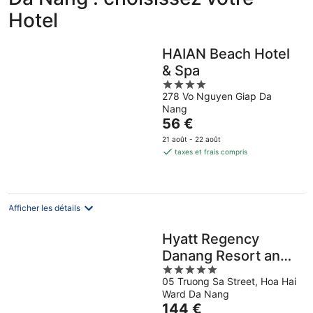
Hotel
HAIAN Beach Hotel
& Spa
4
278 Vo Nguyen Giap Da
out
Nang
of
Le
56 €
5
prix
21 août - 22 août
est
taxes et frais compris
de
56 €
par
nuit
Afficher les détails
Hyatt Regency
Danang Resort and
5
Spa
05 Truong Sa Street, Hoa Hai
out
Ward Da Nang
of
Le
144 €
5