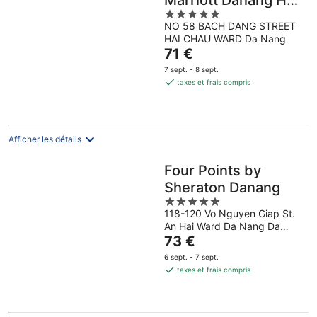
Marriott Danang Han
5
River
NO 58 BACH DANG STREET
out
HAI CHAU WARD Da Nang
of
Le
71 €
5
prix
7 sept. - 8 sept.
est
taxes et frais compris
de
71 €
par
nuit
Afficher les détails
Four Points by
Sheraton Danang
5
118-120 Vo Nguyen Giap St.
out
An Hai Ward Da Nang Da
of
Le
Nang Municipality
73 €
5
prix
6 sept. - 7 sept.
est
taxes et frais compris
de
73 €
par