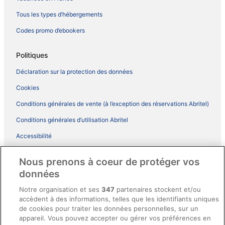
Tous les types d’hébergements
Codes promo d’ebookers
Politiques
Déclaration sur la protection des données
Cookies
Conditions générales de vente (à l’exception des réservations Abritel)
Conditions générales d’utilisation Abritel
Accessibilité
Comment fonctionne notre site
Nous prenons à coeur de protéger vos
Conditions générales du programme BONUS+ d’ebookers
données
Mentions légales / Nous contacter
Notre organisation et ses
347
partenaires stockent et/ou
accèdent à des informations, telles que les identifiants uniques
Directives de contenu et signalement de contenus
de cookies pour traiter les données personnelles, sur un
appareil. Vous pouvez accepter ou gérer vos préférences en
Aide