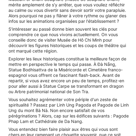
mérite amplement de s'y arrêter, que vous vouliez réfléchir
au calme ou vous divertir sans devoir sortir votre parapluie.
Alors pourquoi ne pas y flâner à votre rythme ou glaner des
infos sur les animations organisées par l'établissement ?
S'intéresser au passé donne bien souvent les clés pour
comprendre ce que nous vivons actuellement. On vous
conseille donc de visiter Musée de Hô Chi Minh pour
découvrir les figures historiques et les coups de théâtre qui
ont marqué cette région.
Explorer les lieux historiques constitue la meilleure façon de
mettre en perspective le temps qui passe. À Đà Nẵng,
Statue Bodhisattva de la Miséricorde et Cimetière franco-
espagnol vous offrent ce fascinant flash-back. Avant de
repartir, si vous avez encore un peu de temps, profitez-en
pour aller aussi à Statue Carpe se transformant en dragon
ou Arbre patrimonial national de Son Tra.
Vous souhaitez agrémenter votre périple d'un zeste de
spiritualité ? Passez par Linh Ung Pagoda et Pagode de Linh
Ung du mont Bà Nà. Non encore satisfait de vos
pérégrinations ? Alors, cap sur les édifices suivants : Pagode
Phap Lam et Cathédrale de Da Nang.
Vous entendez bien faire plaisir aux êtres qui vous sont
chers en leur ramenant un chouette souvenir, que ce soit