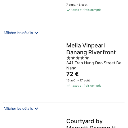
prix
7 sept. - 8 sept.
est
taxes et frais compris
de
144 €
par
nuit
Afficher les détails
Melia Vinpearl
Danang Riverfront
5
341 Tran Hung Dao Street Da
out
Nang
of
Le
72 €
5
prix
16 août - 17 août
est
taxes et frais compris
de
72 €
par
nuit
Afficher les détails
Courtyard by