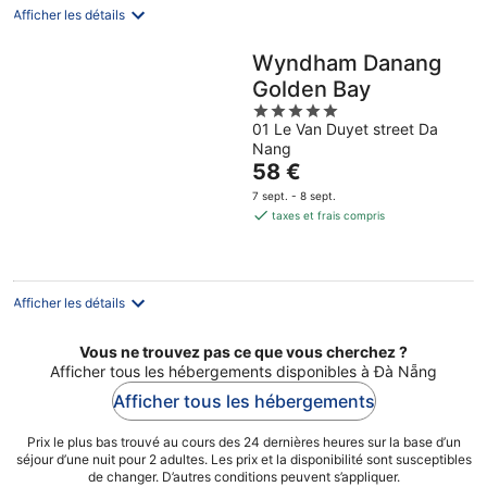
nuit
Afficher les détails
Wyndham Danang
Golden Bay
5
01 Le Van Duyet street Da
out
Nang
of
Le
58 €
5
prix
7 sept. - 8 sept.
est
taxes et frais compris
de
58 €
par
nuit
Afficher les détails
Vous ne trouvez pas ce que vous cherchez ?
Afficher tous les hébergements disponibles à Đà Nẵng
Afficher tous les hébergements
Prix le plus bas trouvé au cours des 24 dernières heures sur la base d’un
séjour d’une nuit pour 2 adultes. Les prix et la disponibilité sont susceptibles
de changer. D’autres conditions peuvent s’appliquer.