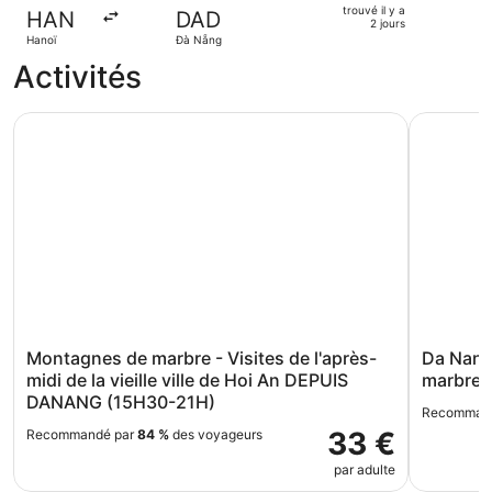
jours
retour,
trouvé il y a
HAN
DAD
trouvé
2 jours
Hanoï
Đà Nẵng
il
Activités
y
a
2
Montagnes de marbre - Visites de l'après-midi de la vie
Da Nang/H
jours
Montagnes de marbre - Visites de l'après-
Da Nang
midi de la vieille ville de Hoi An DEPUIS
marbre e
DANANG (15H30-21H)
Recomman
33 €
Recommandé par
84 %
des voyageurs
par adulte