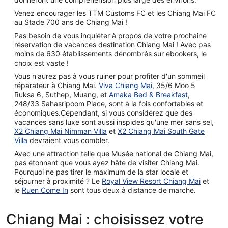
Venez encourager les TTM Customs FC et les Chiang Mai FC
au Stade 700 ans de Chiang Mai !
Pas besoin de vous inquiéter à propos de votre prochaine
réservation de vacances destination Chiang Mai ! Avec pas
moins de 630 établissements dénombrés sur ebookers, le
choix est vaste !
Vous n'aurez pas à vous ruiner pour profiter d'un sommeil
réparateur à Chiang Mai.
Viva Chiang Mai
, 35/6 Moo 5
Ruksa 6, Suthep, Muang, et
Amaka Bed & Breakfast
,
248/33 Sahasripoom Place, sont à la fois confortables et
économiques.Cependant, si vous considérez que des
vacances sans luxe sont aussi inspides qu'une mer sans sel,
X2 Chiang Mai Nimman Villa
et
X2 Chiang Mai South Gate
Villa
devraient vous combler.
Avec une attraction telle que Musée national de Chiang Mai,
pas étonnant que vous ayez hâte de visiter Chiang Mai.
Pourquoi ne pas tirer le maximum de la star locale et
séjourner à proximité ? Le
Royal View Resort Chiang Mai
et
le
Ruen Come In
sont tous deux à distance de marche.
Chiang Mai : choisissez votre