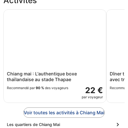
Activités
Chiang mai : L'authentique boxe thaïlandaise au stade T
Dîner tha
Chiang mai : L'authentique boxe
Dîner t
thaïlandaise au stade Thapae
avec tra
22 €
Recommandé par
90 %
des voyageurs
Recomman
par voyageur
Voir toutes les activités à Chiang Mai
Les quartiers de Chiang Mai