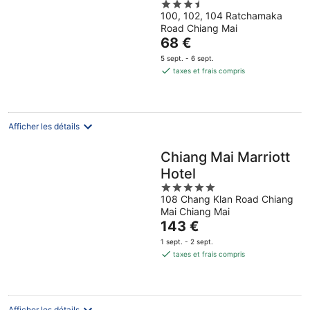
3.5
100, 102, 104 Ratchamaka
out
Road Chiang Mai
of
Le
68 €
5
prix
5 sept. - 6 sept.
est
taxes et frais compris
de
68 €
par
nuit
Afficher les détails
Chiang Mai Marriott
Hotel
5
108 Chang Klan Road Chiang
out
Mai Chiang Mai
of
Le
143 €
5
prix
1 sept. - 2 sept.
est
taxes et frais compris
de
143 €
par
nuit
Afficher les détails