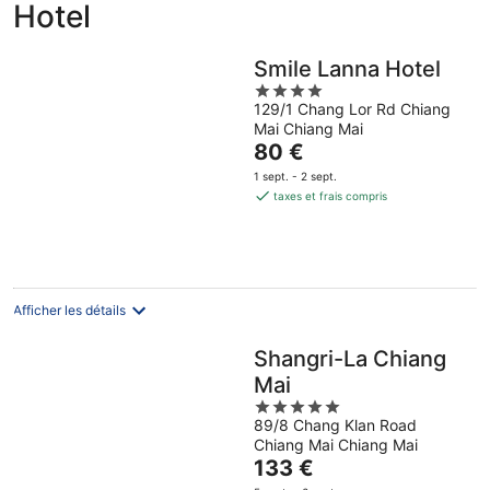
Hotel
Smile Lanna Hotel
4
129/1 Chang Lor Rd Chiang
out
Mai Chiang Mai
of
Le
80 €
5
prix
1 sept. - 2 sept.
est
taxes et frais compris
de
80 €
par
nuit
Afficher les détails
Shangri-La Chiang
Mai
5
89/8 Chang Klan Road
out
Chiang Mai Chiang Mai
of
Le
133 €
5
prix