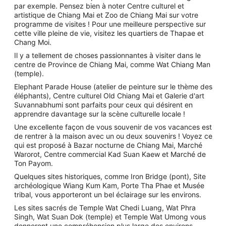
par exemple. Pensez bien à noter Centre culturel et
artistique de Chiang Mai et Zoo de Chiang Mai sur votre
programme de visites ! Pour une meilleure perspective sur
cette ville pleine de vie, visitez les quartiers de Thapae et
Chang Moi.
Il y a tellement de choses passionnantes à visiter dans le
centre de Province de Chiang Mai, comme Wat Chiang Man
(temple).
Elephant Parade House (atelier de peinture sur le thème des
éléphants), Centre culturel Old Chiang Mai et Galerie d'art
Suvannabhumi sont parfaits pour ceux qui désirent en
apprendre davantage sur la scène culturelle locale !
Une excellente façon de vous souvenir de vos vacances est
de rentrer à la maison avec un ou deux souvenirs ! Voyez ce
qui est proposé à Bazar nocturne de Chiang Mai, Marché
Warorot, Centre commercial Kad Suan Kaew et Marché de
Ton Payom.
Quelques sites historiques, comme Iron Bridge (pont), Site
archéologique Wiang Kum Kam, Porte Tha Phae et Musée
tribal, vous apporteront un bel éclairage sur les environs.
Les sites sacrés de Temple Wat Chedi Luang, Wat Phra
Singh, Wat Suan Dok (temple) et Temple Wat Umong vous
donneront une compréhension plus large des environs.