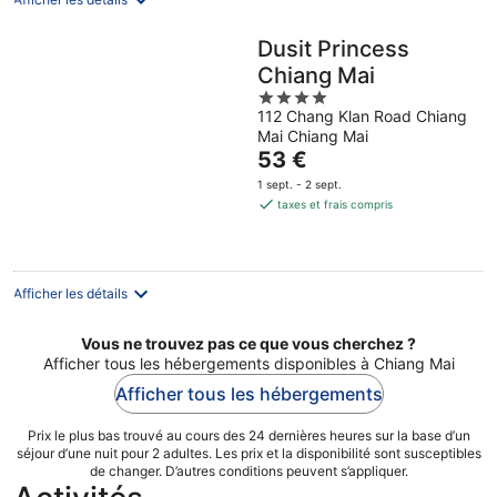
Dusit Princess
Chiang Mai
4
112 Chang Klan Road Chiang
out
Mai Chiang Mai
of
Le
53 €
5
prix
1 sept. - 2 sept.
est
taxes et frais compris
de
53 €
par
nuit
Afficher les détails
Vous ne trouvez pas ce que vous cherchez ?
Afficher tous les hébergements disponibles à Chiang Mai
Afficher tous les hébergements
Prix le plus bas trouvé au cours des 24 dernières heures sur la base d’un
séjour d’une nuit pour 2 adultes. Les prix et la disponibilité sont susceptibles
de changer. D’autres conditions peuvent s’appliquer.