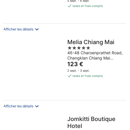
5 sept. - 6 sept.
est
taxes et frais compris
de
133 €
par
nuit
Afficher les détails
Melia Chiang Mai
5
46-48 Charoenprathet Road,
out
Changklan Chiang Mai
of
Le
Chiang Mai Province
123 €
5
prix
2 sept. - 3 sept.
est
taxes et frais compris
de
123 €
par
nuit
Afficher les détails
Jomkitti Boutique
Hotel