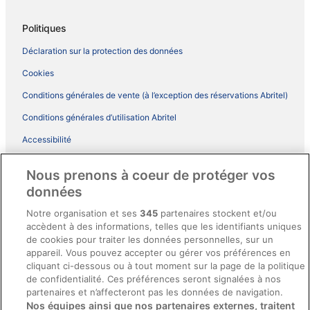
Politiques
Déclaration sur la protection des données
Cookies
Conditions générales de vente (à l’exception des réservations Abritel)
Conditions générales d’utilisation Abritel
Accessibilité
Comment fonctionne notre site
Nous prenons à coeur de protéger vos
Conditions générales du programme BONUS+ d’ebookers
données
Mentions légales / Nous contacter
Notre organisation et ses
345
partenaires stockent et/ou
accèdent à des informations, telles que les identifiants uniques
Directives de contenu et signalement de contenus
de cookies pour traiter les données personnelles, sur un
appareil. Vous pouvez accepter ou gérer vos préférences en
Aide
cliquant ci-dessous ou à tout moment sur la page de la politique
de confidentialité. Ces préférences seront signalées à nos
Soutien
partenaires et n’affecteront pas les données de navigation.
Nos équipes ainsi que nos partenaires externes, traitent
Annuler votre réservation d’hôtel ou de propriété de vacances