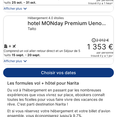
par personne
par
de
nuits
25 oct. - 31 oct.
trouvé il y a 1 heure
personne.
3
Afficher plus
882 €.
Le
Hébergement 4.0 étoiles
hotel MONday Premium Ueno
prix
est
Okachimachi
Taito
maintenant
de
Le
2 012 €
2
prix
1 353 €
484 €
était
Comprend un vol aller-retour direct et un Séjour de 5
par personne
par
de
nuits
15 sept. - 20 sept.
trouvé il y a 1 jour
personne.
2
Afficher plus
012 €.
Le
Choisir vos dates
prix
est
Les formules vol + hôtel pour Narita
maintenant
Du vol à l'hébergement en passant par les nombreuses
de
expériences que vous vivrez sur place, ebookers connaît
1
toutes les ficelles pour vous faire vivre des vacances de
353 €
rêve. C'est parti destination Narita !
par
Et si vous réservez votre hébergement et votre billet d'avion
personne.
ensemble, vous économiserez jusqu'à 9.7%.