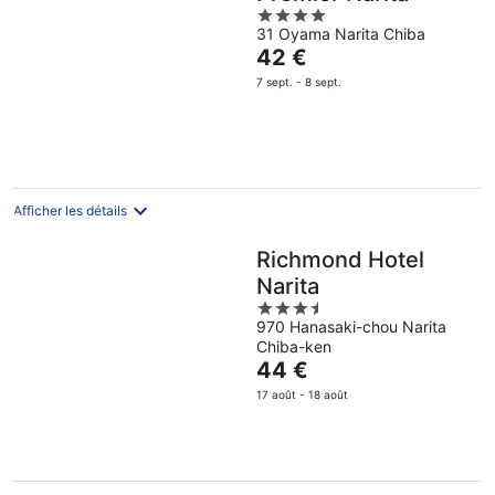
4
31 Oyama Narita Chiba
out
Le
42 €
of
prix
5
7 sept. - 8 sept.
est
de
42 €
par
nuit
Afficher les détails
Richmond Hotel
Narita
3.5
970 Hanasaki-chou Narita
out
Chiba-ken
of
Le
44 €
5
prix
17 août - 18 août
est
de
44 €
par