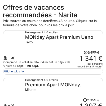
Offres de vacances
recommandées - Narita
Prix trouvés au cours des dernières 48 heures. Cliquez sur la
formule de votre choix pour voir les prix à jour.
Hébergement 4.0 étoiles
MONday Apart Premium Ueno
Taito
Le
2 177 €
prix
1 341 €
était
Comprend un vol aller-retour direct et un Séjour de
par personne
de
5 nuits
15 sept. - 20 sept.
trouvé il y a 17 heures
2
Afficher plus
177 €.
Le
Hébergement 4.0 étoiles
Premium Apart MONday
prix
est
HAMAMATSUCHO Station
Minato
maintenant
de
Le
2 359 €
1
prix