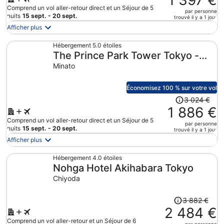
1 397 €
341 €
était
Comprend un vol aller-retour direct et un Séjour de 5
par personne
par
de
nuits
15 sept. - 20 sept.
trouvé il y a 1 jour
personne.
2
Afficher plus
359 €.
Le
Hébergement 5.0 étoiles
The Prince Park Tower Tokyo -
prix
est
Preferred Hotels & Resorts, LVX
Minato
maintenant
Collection
de
Économisez 100 % sur votre vol
1
Le
3 024 €
397 €
prix
1 886 €
par
était
Comprend un vol aller-retour direct et un Séjour de 5
personne.
par personne
de
nuits
15 sept. - 20 sept.
trouvé il y a 1 jour
3
Afficher plus
024 €.
Le
Hébergement 4.0 étoiles
Nohga Hotel Akihabara Tokyo
prix
est
Chiyoda
maintenant
de
Le
3 882 €
1
prix
2 484 €
886 €
était
Comprend un vol aller-retour et un Séjour de 6