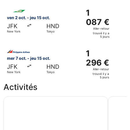
y
Sélectionner le vol EVA Airways, décollant le ven 2 oct. de
a
1
1
5
087 €
ven 2 oct. - jeu 15 oct.
087 €
jours
Aller-
JFK
HND
retour,
Aller-retour
New York
Tokyo
trouvé
trouvé il y a
5 jours
il
y
Sélectionner le vol Philippine Airlines, décollant le mer 7 
a
1
1
5
296 €
mer 7 oct. - jeu 15 oct.
296 €
jours
Aller-
JFK
HND
retour,
Aller-retour
New York
Tokyo
trouvé
trouvé il y a
5 jours
il
Activités
y
a
5
Tokyo : Livraison des bagages à l'aéroport le jour même
Livraison
jours