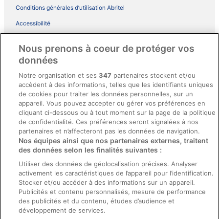
Conditions générales d’utilisation Abritel
Accessibilité
Comment fonctionne notre site
Nous prenons à coeur de protéger vos
Conditions générales du programme BONUS+ d’ebookers
données
Mentions légales / Nous contacter
Notre organisation et ses
347
partenaires stockent et/ou
accèdent à des informations, telles que les identifiants uniques
Directives de contenu et signalement de contenus
de cookies pour traiter les données personnelles, sur un
appareil. Vous pouvez accepter ou gérer vos préférences en
Aide
cliquant ci-dessous ou à tout moment sur la page de la politique
de confidentialité. Ces préférences seront signalées à nos
Soutien
partenaires et n’affecteront pas les données de navigation.
Nos équipes ainsi que nos partenaires externes, traitent
Annuler votre réservation d’hôtel ou de propriété de vacances
des données selon les finalités suivantes :
Annuler votre vol
Utiliser des données de géolocalisation précises. Analyser
activement les caractéristiques de l’appareil pour l’identification.
Échéances de remboursement
Stocker et/ou accéder à des informations sur un appareil.
Utiliser un coupon ebookers
Publicités et contenu personnalisés, mesure de performance
des publicités et du contenu, études d’audience et
développement de services.