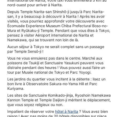
international de Narita, votre taxi vous emmènera 5 km au
nord-ouest pour arriver à Narita.
Depuis Temple Narita-san Shinshō-ji jusqu'à Parc Narita-
san, il y a beaucoup à découvrir à Narita ! Après les avoir
visités, vous pourriez approfondir votre découverte avec
Écomusée Experience Museum Chiba Prefectural Boso-no-
Mura et Ryūkaku-ji Temple. Pendant que vous êtes à Tokyo,
pensez à visiter Aéroport international de Narita et
Namekawa, qui se trouvent non loin de là.
Aucun séjour à Tokyo ne serait complet sans un passage
par Temple Sensō-ji !
Vous ne vous ennuierez pas dans le centre. Marché aux
poissons de Tsukiji et Sanctuaire Yasukuni peuvent vous
distraire pendant des heures ! Vous pouvez aussi faire un
tour par Musée national de Tokyo et Parc Yoyogi.
Les jardins du quartier vous incitent à la détente : lisez un
bon livre à Observatoire Sakura-no-Yama Hill et Parc
Kuriyama.
Les sites de Sanctuaire Komikado-jinja, Ryoshoin Namekawa
Kannon Temple et Temple Daijion-ji méritent le déplacement,
que vous soyez religieux ou non.
Impatient de réserver votre
hôtel à Narita
? Vous avez bien
raison ! Avec pas moins de 20 hôtels disponibles sur place