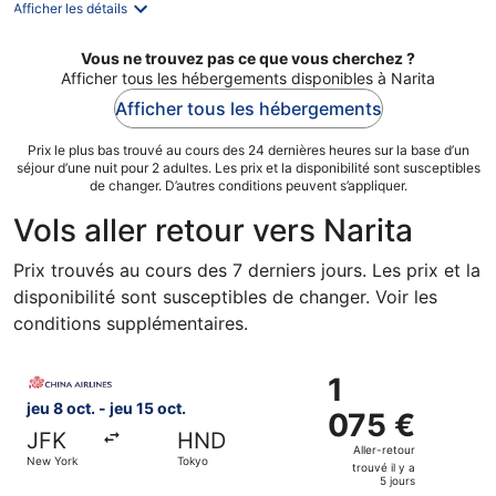
nuit
Afficher les détails
Vous ne trouvez pas ce que vous cherchez ?
Afficher tous les hébergements disponibles à Narita
Afficher tous les hébergements
Prix le plus bas trouvé au cours des 24 dernières heures sur la base d’un
séjour d’une nuit pour 2 adultes. Les prix et la disponibilité sont susceptibles
de changer. D’autres conditions peuvent s’appliquer.
Vols aller retour vers Narita
Prix trouvés au cours des 7 derniers jours. Les prix et la
disponibilité sont susceptibles de changer. Voir les
conditions supplémentaires.
Sélectionner le vol China Airlines, décollant le jeu 8 oct. 
1
1
075 €
jeu 8 oct. - jeu 15 oct.
075 €
Aller-
JFK
HND
retour,
Aller-retour
New York
Tokyo
trouvé
trouvé il y a
5 jours
il