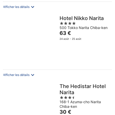
par
nuit
Afficher les détails
Hotel Nikko Narita
4
500 Tokko Narita Chiba-ken
out
Le
63 €
of
prix
5
24 août - 25 août
est
de
63 €
par
nuit
Afficher les détails
The Hedistar Hotel
Narita
3.5
168-1 Azuma-cho Narita
out
Chiba-ken
of
Le
30 €
5