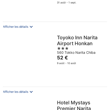
prix
31 août - 1 sept.
est
de
30 €
par
nuit
Afficher les détails
Toyoko Inn Narita
Airport Honkan
3
560 Tokko Narita Chiba
out
Le
52 €
of
prix
5
9 août - 10 août
est
de
52 €
par
nuit
Afficher les détails
Hotel Mystays
Premier Narita