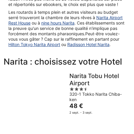
et répertoriés sur ebookers, le choix est plus que vaste !
Les routards à temps plein et autres visiteurs au budget
serré trouveront la chambre de leurs rêves à
Narita Airport
Rest House
ou à
nine hours Narita
. Ces établissements sont
la preuve qu'un service de bonne qualité n'implique pas
forcément des montants pharaoniques.Peut-être voulez-
vous vous gâter ? Cap sur le raffinement en partant pour
Hilton Tokyo Narita Airport
ou
Radisson Hotel Narita
.
Narita : choisissez votre Hotel
Narita Tobu Hotel
Airport
3.5
320-1 Tokko Narita Chiba-
out
ken
of
Le
48 €
5
prix
2 sept. - 3 sept.
est
de
48 €