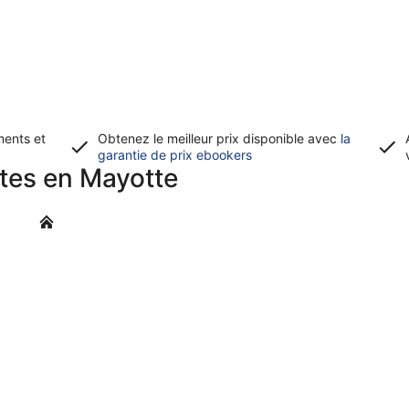
ments et
Obtenez le meilleur prix disponible avec
la
S’ouvre
garantie de prix ebookers
ôtes en Mayotte
dans
une
nouvelle
Dzaoudzi
fenêtre