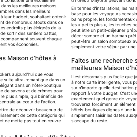
nt constituer une excellente
d’hôtes à Mayotte peuvent donc c
s dans les meilleures maisons
En termes d'installations, les ma
ambres dans les meilleurs
base pour les voyageurs occasion
 à leur budget, souhaitant obtenir
bains propre, les fondamentaux s
eront de nombreux atouts dans ce
les « petits plus », les touches
s endroits plus éloignés de la
peut être un petit-déjeuner prép
 de sortir des sentiers battus,
décor sombre et un barman prêt 
qui accompagnent souvent chaque
peut-être un salon somptueux a
ment vos économies.
simplement votre séjour par une 
es Maison d’hôtes à
Faites une recherche 
meilleures Maison d’h
ookers aujourd'hui que vous
Il est désormais plus facile que
ne suite ultra-romantique dans un
à notre carte intelligente, vous 
 élégant dans un hôtel-boutique
sur n'importe quelle destination 
tée de savons et de crèmes pour
rapport à votre budget. C'est un
re plus simple, qui bénéficie de
exactement quel genre de voyage 
 centrale au cœur de l'action.
trouverez forcément un élément 
mettre de découvrir beaucoup de
hôtels-boutiques dignes d'une l
blissement de cette catégorie qui
simplement saisir les dates aux
 et ne mette pas tout en œuvre
s'occupe du reste.