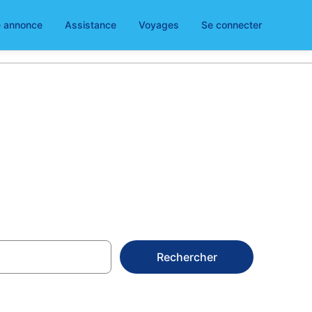
e annonce
Assistance
Voyages
Se connecter
ons d'hôte
Rechercher