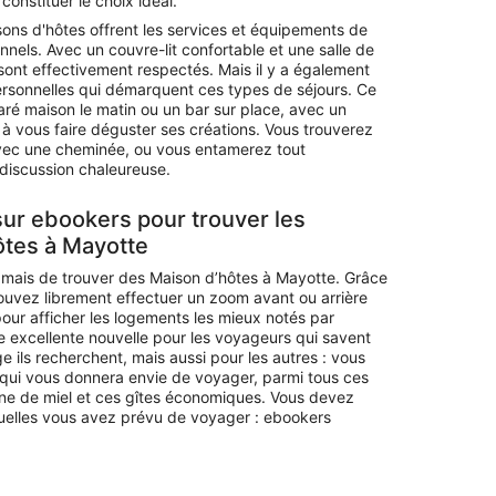
onstituer le choix idéal.
isons d'hôtes offrent les services et équipements de
nels. Avec un couvre-lit confortable et une salle de
ont effectivement respectés. Mais il y a également
 personnelles qui démarquent ces types de séjours. Ce
aré maison le matin ou un bar sur place, avec un
à vous faire déguster ses créations. Vous trouverez
vec une cheminée, ou vous entamerez tout
discussion chaleureuse.
sur ebookers pour trouver les
ôtes à Mayotte
 jamais de trouver des Maison d’hôtes à Mayotte. Grâce
pouvez librement effectuer un zoom avant ou arrière
pour afficher les logements les mieux notés par
e excellente nouvelle pour les voyageurs qui savent
ils recherchent, mais aussi pour les autres : vous
qui vous donnera envie de voyager, parmi tous ces
une de miel et ces gîtes économiques. Vous devez
quelles vous avez prévu de voyager : ebookers