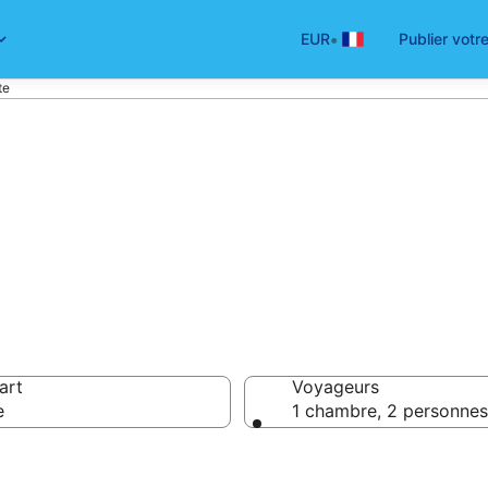
•
EUR
Publier votr
te
 meilleures mais
art
Voyageurs
e
1 chambre, 2 personnes