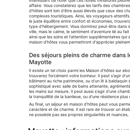
intéressant de noter que ces hôtels miniatures peuve
affaire. Vous constaterez que les tarifs des chambre
d'hôtes sont loin d'être aussi élevés que ceux des ch
complexes touristiques. Ainsi, les voyageurs attentifs
le juste équilibre entre confort et économies, trouv
type d'hébergement. Vous dormirez peut-être dans de
ville, mais le calme, le sentiment d'aventure lié au fait
ainsi que les soins et l'attention supplémentaires 
maison d'hôtes vous permettront d'apprécier pleine
Des séjours pleins de charme dans l
Mayotte
Il existe un tel choix parmi les Maison d’hôtes sur eb
trouverez forcément votre bonheur. Il peut s'agir d'u
bâtiment au riche patrimoine, ou d'un lit à baldaquin
sophistiqué avec salle de bains attenante, agrémen
les mains sur mesure. Il peut aussi s'agir d'une chamb
la tranquillité de la banlieue, ou d'une résidence plus
Au final, un séjour en maison d'hôtes peut vous per
caractère et de charme. Il est rare de trouver un éta
ne possède pas ses propres singularités et nuances,