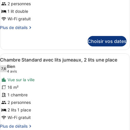
de
2 personnes
chambre :
1 lit double
Chambre
Wi-Fi gratuit
Standard,
Plus
Plus de détails
1
de
lit
détails
Choisir vos dates
sur
double
le
type
Afficher
Une chambre d’hôtel avec un lit, u
8
de
Chambre Standard avec lits jumeaux, 2 lits une place
toutes
chambre
Bien
Chambre
les
7,6
7,6 sur 10
(4 avis)
4 avis
Standard,
photos
1
Vue sur la ville
pour
lit
16 m²
ce
double
1 chambre
type
de
2 personnes
chambre :
2 lits 1 place
Chambre
Wi-Fi gratuit
Standard
Plus
Plus de détails
avec