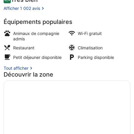
8,4 sur 10
voyageurs
Part
Afficher 1 002 avis
Dieu
Équipements populaires
Petit déjeuner buffet servi tous le
Animaux de compagnie
Wi-Fi gratuit
admis
Restaurant
Climatisation
Petit déjeuner disponible
Parking disponible
Tout afficher
Découvrir la zone