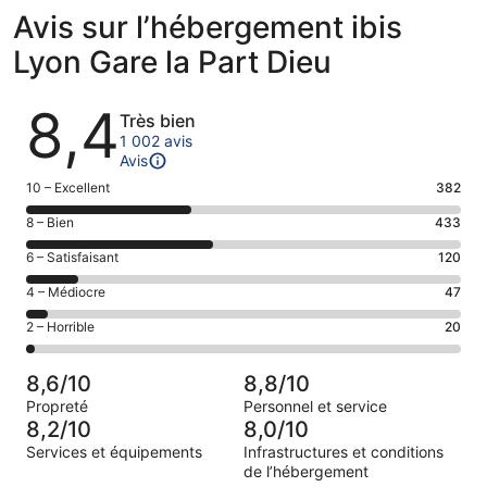
Avis sur l’hébergement ibis
Lyon Gare la Part Dieu
Avis
8,4
Très bien
1 002 avis
Avis
Note
10 – Excellent
382
des
Note
8 – Bien
433
voyageurs
des
de 10
Note
6 – Satisfaisant
120
voyageurs
(Excellent),
des
de 8
Note
4 – Médiocre
47
d’après 382 avis
voyageurs
(Bien),
des
sur 1002.
de 6
Note
2 – Horrible
20
d’après 433 avis
voyageurs
(Satisfaisant),
des
sur 1002.
de 4
d’après 120 avis
voyageurs
(Médiocre),
8,6/10
8,8/10
sur 1002.
de 2
d’après 47 avis
Propreté
Personnel et service
(Horrible),
sur 1002.
8,2/10
8,0/10
d’après 20 avis
Services et équipements
Infrastructures et conditions
sur 1002.
de l’hébergement