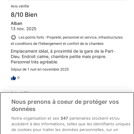
Avis vérifié
8/10 Bien
Alban
13 nov. 2025
Les points forts : Propreté, personnel et service, infrastructures
et conditions de l’hébergement et confort de la chambre
Emplacement idéal, à proximité de la gare de la Part-
Dieu. Endroit calme, chambre petite mais propre.
Personnel très agréable.
Séjour de 1 nuit en novembre 2025
0
Avis vérifié
8/10 Bien
Nous prenons à coeur de protéger vos
données
Odile
26 oct. 2025
Notre organisation et ses
347
partenaires stockent et/ou
accèdent à des informations, telles que les identifiants uniques
Les points forts : Propreté, personnel et service, infrastructures
de cookies pour traiter les données personnelles, sur un
et conditions de l’hébergement et confort de la chambre