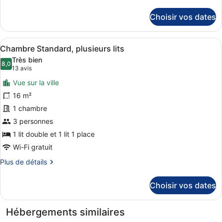
de
lits
détails
Choisir vos dates
sur
jumeaux,
le
2
type
Afficher
Une chambre d’hôtel avec deux lits
lits
10
de
Chambre Standard, plusieurs lits
toutes
une
chambre
Très bien
Chambre
les
8,0
place
8,0 sur 10
(13 avis)
13 avis
Standard
photos
avec
Vue sur la ville
pour
lits
16 m²
ce
jumeaux,
1 chambre
2
type
lits
de
3 personnes
une
chambre :
1 lit double et 1 lit 1 place
place
Chambre
Wi-Fi gratuit
Standard,
Plus
Plus de détails
plusieurs
de
lits
détails
Choisir vos dates
sur
le
type
Hébergements similaires
de