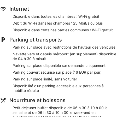
Internet
Les activités de loisir répertoriées ci-dessous sont
accessibles directement sur place ou à proximité. Ces
Disponible dans toutes les chambres : Wi-Fi gratuit
activités peuvent faire l'objet de frais supplémentaires.
Débit du Wi-Fi dans les chambres : 25 Mbit/s ou plus
Nos clients nous ont dit qu'ils avaient été enchantés par le
Disponible dans certaines parties communes : Wi-Fi gratuit
personnel attentionné de ibis Lyon Gare la Part Dieu. Lors de
votre séjour, vous ne serez qu'à quelques minutes de marche
Parking et transports
de Centre commercial de La Part-Dieu. Vous pourrez profiter
de services et équipements comme l'accès Wi-Fi à Internet
Parking sur place avec restrictions de hauteur des véhicules
gratuit et un restaurant, sans oublier un bar. Cet
Navette vers et depuis l’aéroport (en supplément) disponible
hébergement propose des services et équipements pour
de 04 h 30 à minuit
chouchouter les boules de tous poils, notamment des
gamelles pour l'eau et la nourriture.
Parking sur place disponible sur demande uniquement
Parking couvert sécurisé sur place (16 EUR par jour)
Wi-Fi gratuit (vitesse : 25 Mbit/s ou plus)
Parking sur place limité, sans voiturier
Si vous avez un creux, direction Restaurant Courtepaille,
un grill qui vous servira des spécialités Cuisine au
Disponibilité d’un parking accessible aux personnes à
barbecue
mobilité réduite
Petit déjeuner buffet servi tous les jours en supplément
Nourriture et boissons
Parking sans service de voiturier disponible en
Petit déjeuner buffet disponible de 06 h 30 à 10 h 00 la
supplément
semaine et de 06 h 30 à 10 h 30 le week-end en
Parmi les prestations offertes, on trouve des journaux