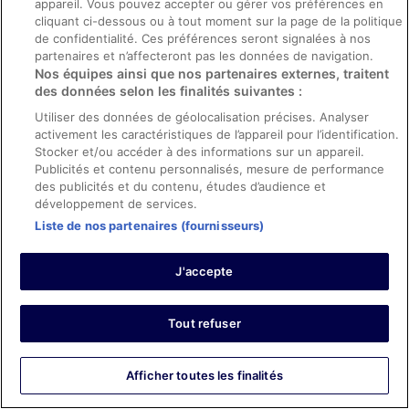
appareil. Vous pouvez accepter ou gérer vos préférences en
Hôtel proche de la gare de la Part Dieu avec un
cliquant ci-dessous ou à tout moment sur la page de la politique
restaurant sur place. Calme. Personnel très sympathique
de confidentialité. Ces préférences seront signalées à nos
Séjour de 1 nuit en octobre 2025
partenaires et n’affecteront pas les données de navigation.
Nos équipes ainsi que nos partenaires externes, traitent
0
des données selon les finalités suivantes :
Utiliser des données de géolocalisation précises. Analyser
Avis vérifié
activement les caractéristiques de l’appareil pour l’identification.
10/10 Excellent
Stocker et/ou accéder à des informations sur un appareil.
Publicités et contenu personnalisés, mesure de performance
isaya
des publicités et du contenu, études d’audience et
23 oct. 2025
développement de services.
Les points forts : Propreté, personnel et service, infrastructures
Liste de nos partenaires (fournisseurs)
et conditions de l’hébergement et confort de la chambre
Le personnel était super ! Le resto également (leur
J'accepte
burger au poulet quel régal !) L'accesibilité est facile Les
chambres sont biens (petit moins pour la salle de bain)
Petit plus pour la borne d'arcade Bien situé au niveau de
Tout refuser
la zone, gare et centre commercial à proximité Hâte d'y
repartir !
Afficher plus
Séjour de 1 nuit en octobre 2025
Afficher toutes les finalités
0