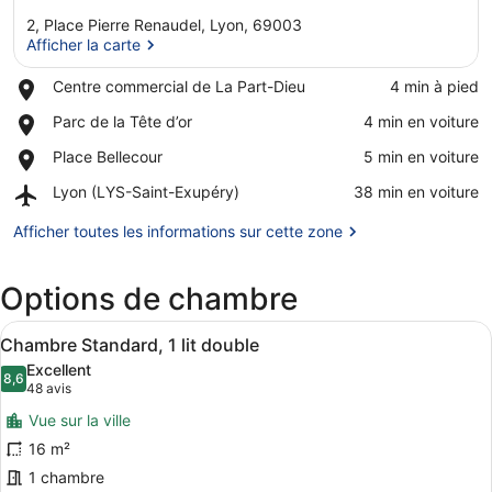
2, Place Pierre Renaudel, Lyon, 69003
Afficher la carte
Place,
Centre commercial de La Part-Dieu
‪4 min à pied‬
Centre
Afficher la carte
Place,
Parc de la Tête d’or
‪4 min en voiture‬
commercial
Parc
de
Place,
Place Bellecour
‪5 min en voiture‬
de
La
Place
la
Part-
Airport,
Lyon (LYS-Saint-Exupéry)
‪38 min en voiture‬
Bellecour
Tête
Dieu
Lyon
d’or
(LYS-
Afficher toutes les informations sur cette zone
Saint-
Exupéry)
Options de chambre
Afficher
Une chambre d’hôtel avec un grand 
11
Chambre Standard, 1 lit double
toutes
Excellent
les
8,6
8,6 sur 10
(48 avis)
48 avis
photos
Vue sur la ville
pour
16 m²
ce
1 chambre
type