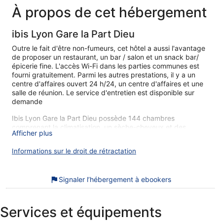
73 €
À propos de cet hébergement
ibis Lyon Gare la Part Dieu
Outre le fait d'être non-fumeurs, cet hôtel a aussi l'avantage
de proposer un restaurant, un bar / salon et un snack bar/
épicerie fine. L'accès Wi-Fi dans les parties communes est
fourni gratuitement. Parmi les autres prestations, il y a un
centre d'affaires ouvert 24 h/24, un centre d'affaires et une
salle de réunion. Le service d'entretien est disponible sur
demande
Ibis Lyon Gare la Part Dieu possède 144 chambres
comprenant la climatisation, un sèche-cheveux et des
Afficher plus
articles de toilette gratuits. Matelas avec surmatelas et de la
literie de qualité supérieure. Une télévision à écran plat 22
Informations sur le droit de rétractation
pouces donne accès aux chaînes par satellite. Les salles de
bain comprennent une baignoire ou une douche avec un
pommeau de douche hydromassant.
Signaler l’hébergement à ebookers
Cet hôtel de Lyon offre l'accès gratuit à Internet sans fil
(vitesse : 25 Mbit/s ou plus)Des bureaux et un téléphone
sont également disponibles. Le remplacement des serviettes
Services et équipements
et le remplacement des draps sont disponibles sur demande.
Un service de ménage est fourni tous les jours.