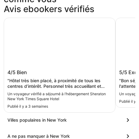
Avis ebookers vérifiés
Sheraton New York Times Square Hotel
ROW NYC
Sheraton New York Times Square
ROW N
4/5
Bien
5/5
Exce
Hotel
"Hôtel très bien placé, à proximité de tous les
"Bon séjou
centres d’intérêt. Personnel très accueillant et
l'attente
disponible. Hôtel un peu dans son jus, et les lits
Un voyageur vérifié a séjourné à l’hébergement Sheraton
Un voyageu
sont beaucoup trop petits! C’était presque des lits
New York Times Square Hotel
Publié il y 
simples mais pour 2 personnes. Les nuits étaient
Publié il y a 3 semaines
compliquées. Mis à part ce détail, tout était nickel.
Je recommande l’hôtel mais attention aux tailles de
lits."
Villes populaires in New York
A ne pas manquer à New York