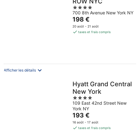
ROW NYC
4
700 8th Avenue New York NY
out
Le
198 €
of
prix
5
20 août - 21 août
est
taxes et frais compris
de
198 €
par
nuit
Afficher les détails
Hyatt Grand Central
New York
4
109 East 42nd Street New
out
York NY
of
Le
193 €
5
prix
16 août - 17 août
est
taxes et frais compris
de
193 €