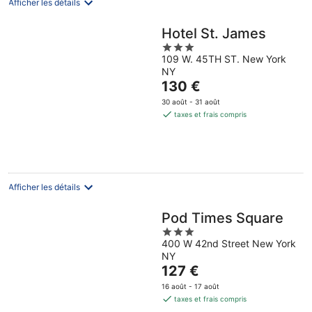
Afficher les détails
Hotel St. James
3
109 W. 45TH ST. New York
out
NY
of
Le
130 €
5
prix
30 août - 31 août
est
taxes et frais compris
de
130 €
par
nuit
Afficher les détails
Pod Times Square
3
400 W 42nd Street New York
out
NY
of
Le
127 €
5
prix
16 août - 17 août
est
taxes et frais compris
de