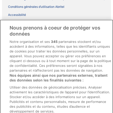
Conditions générales d’utilisation Abritel
Accessibilité
Comment fonctionne notre site
Nous prenons à coeur de protéger vos
Conditions générales du programme BONUS+ d’ebookers
données
Mentions légales / Nous contacter
Notre organisation et ses
345
partenaires stockent et/ou
accèdent à des informations, telles que les identifiants uniques
Directives de contenu et signalement de contenus
de cookies pour traiter les données personnelles, sur un
appareil. Vous pouvez accepter ou gérer vos préférences en
Aide
cliquant ci-dessous ou à tout moment sur la page de la politique
de confidentialité. Ces préférences seront signalées à nos
Soutien
partenaires et n’affecteront pas les données de navigation.
Nos équipes ainsi que nos partenaires externes, traitent
Annuler votre réservation d’hôtel ou de propriété de vacances
des données selon les finalités suivantes :
Annuler votre vol
Utiliser des données de géolocalisation précises. Analyser
activement les caractéristiques de l’appareil pour l’identification.
Échéances de remboursement
Stocker et/ou accéder à des informations sur un appareil.
Utiliser un coupon ebookers
Publicités et contenu personnalisés, mesure de performance
des publicités et du contenu, études d’audience et
développement de services.