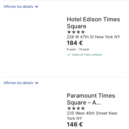
nuit
Afficher les détails
Hotel Edison Times
Square
4
228 W 47th St New York NY
out
Le
184 €
of
prix
5
9 août - 10 août
est
taxes et frais compris
de
184 €
par
nuit
Afficher les détails
Paramount Times
Square – A
4
Generator Hotel
235 West 46th Street New
out
York NY
of
Le
146 €
5