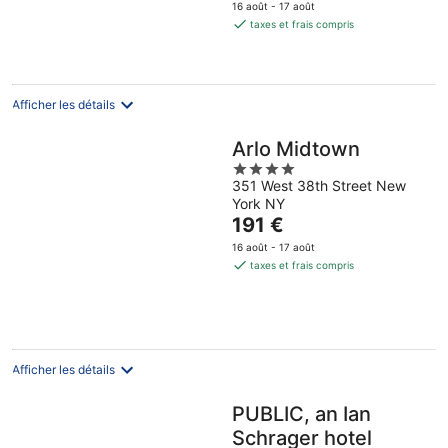
prix
16 août - 17 août
est
taxes et frais compris
de
146 €
par
nuit
Afficher les détails
Arlo Midtown
4
351 West 38th Street New
out
York NY
of
Le
191 €
5
prix
16 août - 17 août
est
taxes et frais compris
de
191 €
par
nuit
Afficher les détails
PUBLIC, an Ian
Schrager hotel