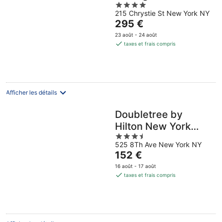
4
215 Chrystie St New York NY
out
Le
295 €
of
prix
5
23 août - 24 août
est
taxes et frais compris
de
295 €
par
nuit
Afficher les détails
Doubletree by
Hilton New York
3.5
Times Square South
525 8Th Ave New York NY
out
Le
152 €
of
prix
5
16 août - 17 août
est
taxes et frais compris
de
152 €
par
nuit