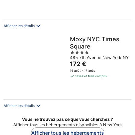
127 €
par
nuit
Afficher les détails
Moxy NYC Times
Square
4
485 7th Avenue New York NY
out
Le
172 €
of
prix
5
16 août - 17 août
est
taxes et frais compris
de
172 €
par
nuit
Afficher les détails
Vous ne trouvez pas ce que vous cherchez ?
Afficher tous les hébergements disponibles à New York
Afficher tous les hébergements