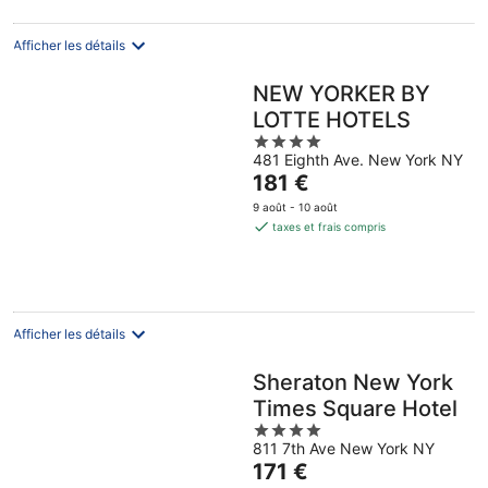
par
nuit
Afficher les détails
NEW YORKER BY
LOTTE HOTELS
4
481 Eighth Ave. New York NY
out
Le
181 €
of
prix
5
9 août - 10 août
est
taxes et frais compris
de
181 €
par
nuit
Afficher les détails
Sheraton New York
Times Square Hotel
4
811 7th Ave New York NY
out
Le
171 €
of