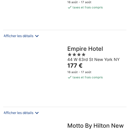
prix
5
16 août - 17 août
est
taxes et frais compris
de
171 €
par
nuit
Afficher les détails
Empire Hotel
4
44 W 63rd St New York NY
out
Le
177 €
of
prix
5
16 août - 17 août
est
taxes et frais compris
de
177 €
par
nuit
Afficher les détails
Motto By Hilton New