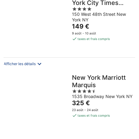
York City Times
4
Square
150 West 48th Street New
out
York NY
of
Le
149 €
5
prix
9 août - 10 août
est
taxes et frais compris
de
149 €
par
nuit
Afficher les détails
New York Marriott
Marquis
4.5
1535 Broadway New York NY
out
Le
325 €
of
prix
5
23 août - 24 août
est
taxes et frais compris
de
325 €
par