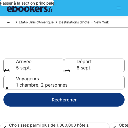
Passer à la section principale
États-Unis d’Amérique
Destinations d’hôtel - New York
Réservez des hôtels pas chers
à New York
Arrivée
Départ
5 sept.
6 sept.
Voyageurs
1 chambre, 2 personnes
Rechercher
Choisissez parmi plus de 1,000,000 hôtels,
Obte