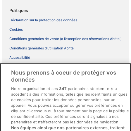
Politiques
Déclaration sur la protection des données
Cookies
Conditions générales de vente (à l’exception des réservations Abritel)
Conditions générales d’utilisation Abritel
Accessibilité
Comment fonctionne notre site
Nous prenons à coeur de protéger vos
Conditions générales du programme BONUS+ d’ebookers
données
Mentions légales / Nous contacter
Notre organisation et ses
347
partenaires stockent et/ou
accèdent à des informations, telles que les identifiants uniques
Directives de contenu et signalement de contenus
de cookies pour traiter les données personnelles, sur un
appareil. Vous pouvez accepter ou gérer vos préférences en
Aide
cliquant ci-dessous ou à tout moment sur la page de la politique
de confidentialité. Ces préférences seront signalées à nos
Soutien
partenaires et n’affecteront pas les données de navigation.
Nos équipes ainsi que nos partenaires externes, traitent
Annuler votre réservation d’hôtel ou de propriété de vacances