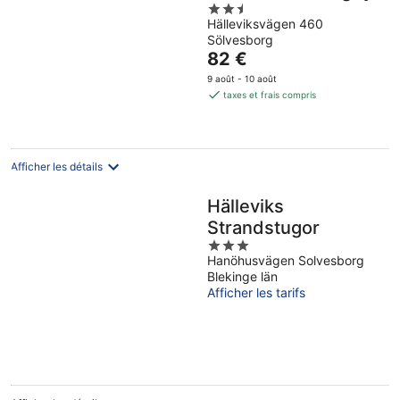
2.5
Hälleviksvägen 460
out
Sölvesborg
of
Le
82 €
5
prix
9 août - 10 août
est
taxes et frais compris
de
82 €
par
nuit
Afficher les détails
Hälleviks
Strandstugor
3
Hanöhusvägen Solvesborg
out
Blekinge län
of
Afficher les tarifs
5