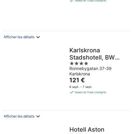
taxes et frais compris
de
115 €
par
nuit
Afficher les détails
Karlskrona
Stadshotell, BW
4
Signature Collection
Ronnebygatan 37-39
out
Karlskrona
of
Le
121 €
5
prix
6 sept. - 7 sept.
est
taxes et frais compris
de
121 €
par
nuit
Afficher les détails
Hotell Aston