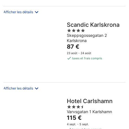
nuit
Afficher les détails
Scandic Karlskrona
4
Skeppsgossegatan 2
out
Karlskrona
of
Le
87 €
5
prix
23 août - 24 août
est
taxes et frais compris
de
87 €
par
nuit
Afficher les détails
Hotel Carlshamn
3.5
Varvsgatan 1 Karlshamn
out
Le
115 €
of
prix
5
4 sept. - 5 sept.
est