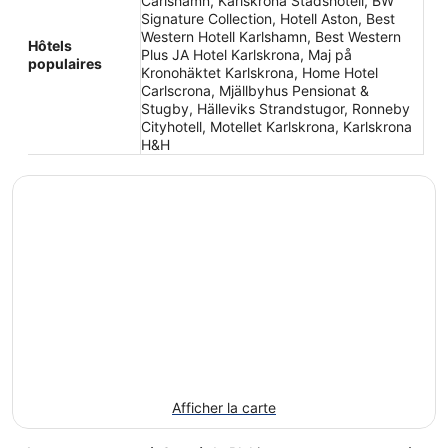
Carlshamn, Karlskrona Stadshotell, BW
Signature Collection, Hotell Aston, Best
Western Hotell Karlshamn, Best Western
Hôtels
Plus JA Hotel Karlskrona, Maj på
populaires
Kronohäktet Karlskrona, Home Hotel
Carlscrona, Mjällbyhus Pensionat &
Stugby, Hälleviks Strandstugor, Ronneby
Cityhotell, Motellet Karlskrona, Karlskrona
H&H
Afficher la carte