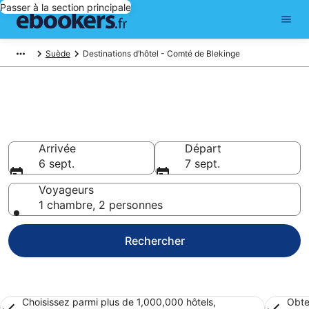
Passer à la section principale
Suède
Destinations d’hôtel - Comté de Blekinge
Réservez des hôtels pas chers
à Comté de Blekinge
Arrivée
Départ
6 sept.
7 sept.
Voyageurs
1 chambre, 2 personnes
Rechercher
Choisissez parmi plus de 1,000,000 hôtels,
Obte