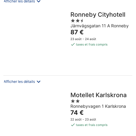
Afficher les détails
Ronneby Cityhotell
2.5
Järnvägsgatan 11 A Ronneby
out
Le
87 €
of
prix
5
23 août - 24 août
est
taxes et frais compris
de
87 €
par
nuit
Afficher les détails
Motellet Karlskrona
2
Ronnebyvagen 1 Karlskrona
out
Le
74 €
of
prix
5
22 août - 23 août
est
taxes et frais compris
de
74 €