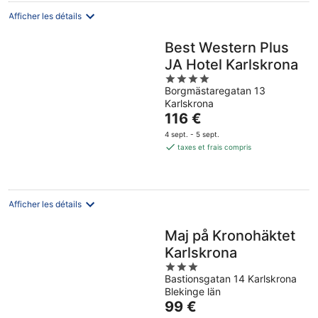
nuit
Afficher les détails
Best Western Plus
JA Hotel Karlskrona
4
Borgmästaregatan 13
out
Karlskrona
of
Le
116 €
5
prix
4 sept. - 5 sept.
est
taxes et frais compris
de
116 €
par
nuit
Afficher les détails
Maj på Kronohäktet
Karlskrona
3
Bastionsgatan 14 Karlskrona
out
Blekinge län
of
Le
99 €
5