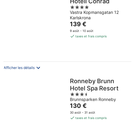
Hotell Conrad
4
Vastra Kopmansgatan 12
out
Karlskrona
of
Le
139 €
5
prix
9 août - 10 août
est
taxes et frais compris
de
139 €
par
nuit
Afficher les détails
Ronneby Brunn
Hotel Spa Resort
3.5
Brunnsparken Ronneby
out
Le
130 €
of
prix
5
30 août - 31 août
est
taxes et frais compris
de
130 €
par