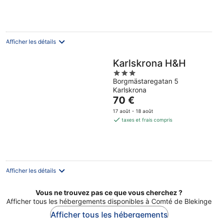
par
nuit
Afficher les détails
Karlskrona H&H
3
Borgmästaregatan 5
out
Karlskrona
of
Le
70 €
5
prix
17 août - 18 août
est
taxes et frais compris
de
70 €
par
nuit
Afficher les détails
Vous ne trouvez pas ce que vous cherchez ?
Afficher tous les hébergements disponibles à Comté de Blekinge
Afficher tous les hébergements