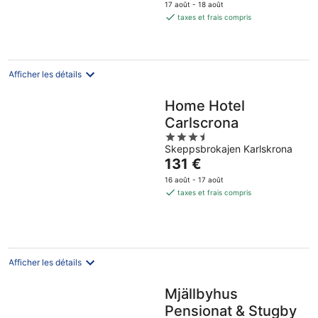
prix
17 août - 18 août
est
taxes et frais compris
de
99 €
par
nuit
Afficher les détails
Home Hotel
Carlscrona
3.5
Skeppsbrokajen Karlskrona
out
Le
131 €
of
prix
5
16 août - 17 août
est
taxes et frais compris
de
131 €
par
nuit
Afficher les détails
Mjällbyhus
Pensionat & Stugby