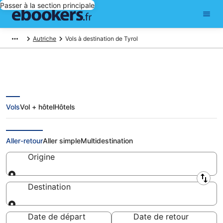
Passer à la section principale
Autriche
Vols à destination de Tyrol
Vols
Vol + hôtel
Hôtels
Vols Tyrol: réserver un billet
d'avion pas cher
Aller-retour
Aller simple
Multidestination
Origine
Origine
Destination
Destination
Date de départ
Date de retour