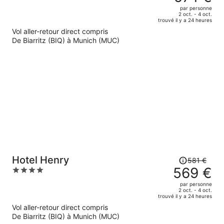
était
out
par personne
de
of
2 oct. - 4 oct.
trouvé il y a 24 heures
588 €.
5
Vol aller-retour direct compris
Le
De Biarritz (BIQ) à Munich (MUC)
prix
est
maintenant
de
574 €
par
personne.
Le
Hotel Henry
581 €
prix
569 €
4
était
out
par personne
de
of
2 oct. - 4 oct.
trouvé il y a 24 heures
581 €.
5
Vol aller-retour direct compris
Le
De Biarritz (BIQ) à Munich (MUC)
prix