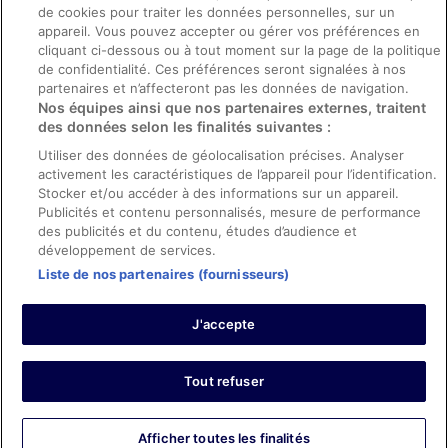
de cookies pour traiter les données personnelles, sur un
appareil. Vous pouvez accepter ou gérer vos préférences en
Aide
cliquant ci-dessous ou à tout moment sur la page de la politique
de confidentialité. Ces préférences seront signalées à nos
Soutien
partenaires et n’affecteront pas les données de navigation.
Nos équipes ainsi que nos partenaires externes, traitent
Annuler votre réservation d’hôtel ou de propriété de vacances
des données selon les finalités suivantes :
Annuler votre vol
Utiliser des données de géolocalisation précises. Analyser
activement les caractéristiques de l’appareil pour l’identification.
Échéances de remboursement
Stocker et/ou accéder à des informations sur un appareil.
Utiliser un coupon ebookers
Publicités et contenu personnalisés, mesure de performance
des publicités et du contenu, études d’audience et
développement de services.
Liste de nos partenaires (fournisseurs)
Parmi les moyens de paiement acceptés sur ebookers.fr figurent :
American Express, Diner’s Club International, Mastercard, Visa, Visa
J'accepte
Electron, CartaSi, Carte Bleue, PayPal et Eurocard.
© 2026 Expedia, Inc., une entreprise d’Expedia Group. Tous droits
réservés. ebookers et le logo ebookers sont des marques
commerciales ou des marques déposées d’Expedia, Inc.
Tout refuser
Afficher toutes les finalités