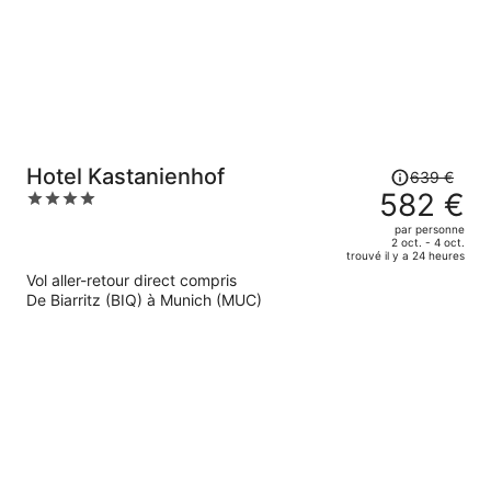
par
personne.
Le
Hotel Kastanienhof
639 €
prix
582 €
4
était
out
par personne
de
of
2 oct. - 4 oct.
trouvé il y a 24 heures
639 €.
5
Vol aller-retour direct compris
Le
De Biarritz (BIQ) à Munich (MUC)
prix
est
maintenant
de
582 €
par
personne.