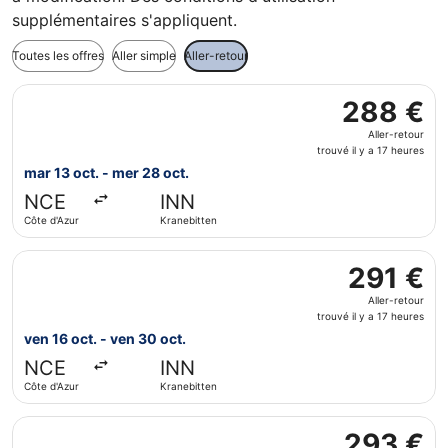
supplémentaires s'appliquent.
Toutes les offres
Aller simple
Aller-retour
Sélectionner le vol Lufthansa, décollant le mar 13 oct. de 
288 €
288 €
Aller-
Aller-retour
retour,
trouvé il y a 17 heures
trouvé
mar 13 oct. - mer 28 oct.
il
NCE
INN
y
Côte d'Azur
Kranebitten
a
17
Sélectionner le vol Lufthansa, décollant le ven 16 oct. de 
heures
291 €
291 €
Aller-
Aller-retour
retour,
trouvé il y a 17 heures
trouvé
ven 16 oct. - ven 30 oct.
il
NCE
INN
y
Côte d'Azur
Kranebitten
a
17
Sélectionner le vol Lufthansa, décollant le ven 16 oct. de 
heures
293 €
293 €