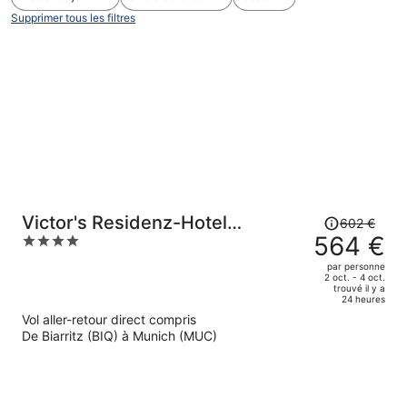
Supprimer tous les filtres
Le
Victor's Residenz-Hotel
602 €
prix
564 €
4
München
était
out
par personne
de
of
2 oct. - 4 oct.
trouvé il y a
602 €.
5
24 heures
Le
Vol aller-retour direct compris
prix
De Biarritz (BIQ) à Munich (MUC)
est
maintenant
de
564 €