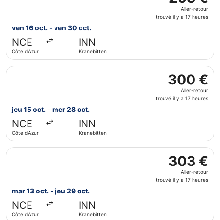
Aller-
Aller-retour
retour,
trouvé il y a 17 heures
trouvé
ven 16 oct. - ven 30 oct.
il
NCE
INN
y
Côte d'Azur
Kranebitten
a
17
Sélectionner le vol Lufthansa, décollant le jeu 15 oct. de 
heures
300 €
300 €
Aller-
Aller-retour
retour,
trouvé il y a 17 heures
trouvé
jeu 15 oct. - mer 28 oct.
il
NCE
INN
y
Côte d'Azur
Kranebitten
a
17
Sélectionner le vol Lufthansa, décollant le mar 13 oct. de 
heures
303 €
303 €
Aller-
Aller-retour
retour,
trouvé il y a 17 heures
trouvé
mar 13 oct. - jeu 29 oct.
il
NCE
INN
y
Côte d'Azur
Kranebitten
a