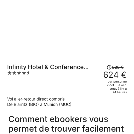
est
maintenant
de
569 €
par
personne.
Le
Infinity Hotel & Conference
626 €
prix
624 €
4.5
Resort Munich
était
out
par personne
de
of
2 oct. - 4 oct.
trouvé il y a
626 €.
5
24 heures
Le
Vol aller-retour direct compris
prix
De Biarritz (BIQ) à Munich (MUC)
est
maintenant
Comment ebookers vous
de
624 €
permet de trouver facilement
par