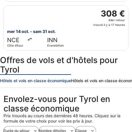
17
Sélectionner le vol KLM, décollant le mer 14 oct. de Côte d
heures
308 €
308 €
Aller-
Aller-retour
retour,
trouvé il y a 17 heures
trouvé
mer 14 oct. - sam 31 oct.
il
NCE
INN
y
Côte d'Azur
Kranebitten
a
17
Offres de vols et d'hôtels pour
heures
Tyrol
Hôtels et vols en classe économique
Hôtels et vols en classe écon
Envolez-vous pour Tyrol en
classe économique
Prix trouvés au cours des dernières 48 heures. Cliquez sur la
formule de votre choix pour voir les prix à jour.
Durée du séjour
Nombre d’étoiles
Classe