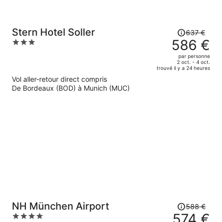
Le
Stern Hotel Soller
637 €
prix
586 €
3
était
out
par personne
de
of
2 oct. - 4 oct.
trouvé il y a 24 heures
637 €.
5
Vol aller-retour direct compris
Le
De Bordeaux (BOD) à Munich (MUC)
prix
est
maintenant
de
586 €
par
personne.
Le
NH München Airport
588 €
prix
574 €
4