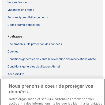
Vols en France
Vacances en France
Tous les types d’hébergements
Codes promo d’ebookers
Politiques
Déclaration sur la protection des données
Cookies
Conditions générales de vente (à l’exception des réservations Abritel)
Conditions générales d’utilisation Abritel
Accessibilité
Comment fonctionne notre site
Nous prenons à coeur de protéger vos
Conditions générales du programme BONUS+ d’ebookers
données
Mentions légales / Nous contacter
Notre organisation et ses
347
partenaires stockent et/ou
accèdent à des informations, telles que les identifiants uniques
Directives de contenu et signalement de contenus