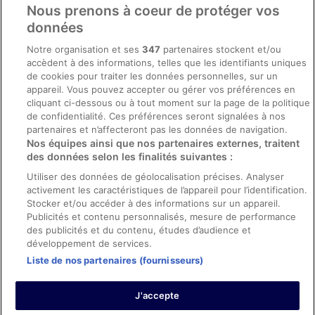
Nous prenons à coeur de protéger vos
Conditions générales du programme BONUS+ d’ebookers
données
Mentions légales / Nous contacter
Notre organisation et ses
347
partenaires stockent et/ou
accèdent à des informations, telles que les identifiants uniques
Directives de contenu et signalement de contenus
de cookies pour traiter les données personnelles, sur un
appareil. Vous pouvez accepter ou gérer vos préférences en
Aide
cliquant ci-dessous ou à tout moment sur la page de la politique
de confidentialité. Ces préférences seront signalées à nos
Soutien
partenaires et n’affecteront pas les données de navigation.
Nos équipes ainsi que nos partenaires externes, traitent
Annuler votre réservation d’hôtel ou de propriété de vacances
des données selon les finalités suivantes :
Annuler votre vol
Utiliser des données de géolocalisation précises. Analyser
activement les caractéristiques de l’appareil pour l’identification.
Échéances de remboursement
Stocker et/ou accéder à des informations sur un appareil.
Utiliser un coupon ebookers
Publicités et contenu personnalisés, mesure de performance
des publicités et du contenu, études d’audience et
développement de services.
Liste de nos partenaires (fournisseurs)
Parmi les moyens de paiement acceptés sur ebookers.fr figurent :
American Express, Diner’s Club International, Mastercard, Visa, Visa
J'accepte
Electron, CartaSi, Carte Bleue, PayPal et Eurocard.
© 2026 Expedia, Inc., une entreprise d’Expedia Group. Tous droits