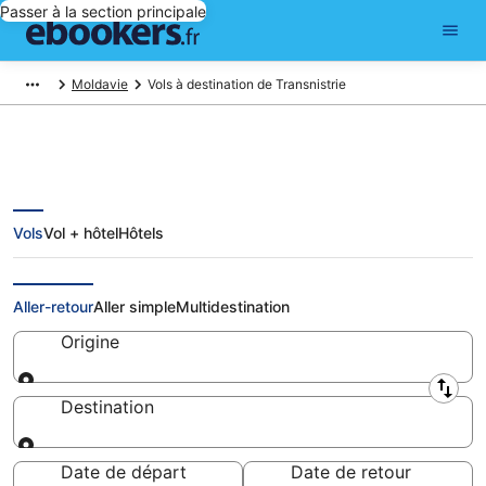
Passer à la section principale
Moldavie
Vols à destination de Transnistrie
Vols
Vol + hôtel
Hôtels
Vols Transnistrie: réserver un
billet d'avion pas cher
Aller-retour
Aller simple
Multidestination
Origine
Origine
Destination
Destination
Date de départ
Date de retour