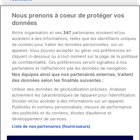
Comment fonctionne notre site
Nous prenons à coeur de protéger vos
Conditions générales du programme BONUS+ d’ebookers
données
Mentions légales / Nous contacter
Notre organisation et ses
347
partenaires stockent et/ou
accèdent à des informations, telles que les identifiants uniques
Directives de contenu et signalement de contenus
de cookies pour traiter les données personnelles, sur un
appareil. Vous pouvez accepter ou gérer vos préférences en
Aide
cliquant ci-dessous ou à tout moment sur la page de la politique
de confidentialité. Ces préférences seront signalées à nos
Soutien
partenaires et n’affecteront pas les données de navigation.
Nos équipes ainsi que nos partenaires externes, traitent
Annuler votre réservation d’hôtel ou de propriété de vacances
des données selon les finalités suivantes :
Annuler votre vol
Utiliser des données de géolocalisation précises. Analyser
Échéances de remboursement
activement les caractéristiques de l’appareil pour l’identification.
Stocker et/ou accéder à des informations sur un appareil.
Utiliser un coupon ebookers
Publicités et contenu personnalisés, mesure de performance
des publicités et du contenu, études d’audience et
développement de services.
Liste de nos partenaires (fournisseurs)
Parmi les moyens de paiement acceptés sur ebookers.fr figurent :
American Express, Diner’s Club International, Mastercard, Visa, Visa