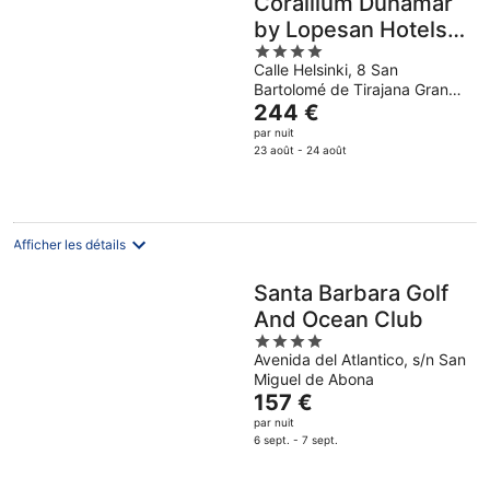
Corallium Dunamar
by Lopesan Hotels -
4
Adults Only
Calle Helsinki, 8 San
out
Bartolomé de Tirajana Gran
of
Le
Canaria
244 €
5
prix
par nuit
est
23 août - 24 août
de
244 €
par
nuit
Afficher les détails
Santa Barbara Golf
And Ocean Club
4
Avenida del Atlantico, s/n San
out
Miguel de Abona
of
Le
157 €
5
prix
par nuit
est
6 sept. - 7 sept.
de
157 €