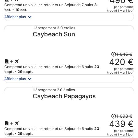
496 €
par
était
Comprend un vol aller-retour et un Séjour de 7 nuits
3
par personne
personne.
de
oct. - 10 oct.
trouvé il y a 1 jour
1
Afficher plus
310 €.
Le
Hébergement 3.0 étoiles
Caybeach Sun
prix
est
maintenant
de
Le
1 045 €
496 €
prix
420 €
par
était
Comprend un vol aller-retour et un Séjour de 6 nuits
23
par personne
personne.
de
sept. - 29 sept.
trouvé il y a 1 jour
1
Afficher plus
045 €.
Le
Hébergement 2.0 étoiles
Caybeach Papagayos
prix
est
maintenant
de
Le
1 093 €
420 €
prix
439 €
par
était
Comprend un vol aller-retour et un Séjour de 6 nuits
23
par personne
personne.
de
sept. - 29 sept.
trouvé il y a 1 jour