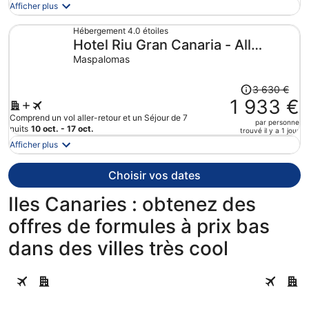
1
Afficher plus
093 €.
Le
Hébergement 4.0 étoiles
Hotel Riu Gran Canaria - All
prix
est
Inclusive
Maspalomas
maintenant
de
Le
3 630 €
439 €
prix
1 933 €
par
était
Comprend un vol aller-retour et un Séjour de 7
par personne
personne.
de
nuits
10 oct. - 17 oct.
trouvé il y a 1 jour
3
Afficher plus
630 €.
Le
Choisir vos dates
prix
est
Iles Canaries : obtenez des
maintenant
offres de formules à prix bas
de
1
dans des villes très cool
933 €
par
Guía de Isora
Adeje
personne.