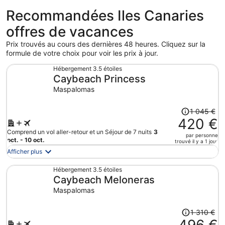
Recommandées Iles Canaries
offres de vacances
Prix trouvés au cours des dernières 48 heures. Cliquez sur la
formule de votre choix pour voir les prix à jour.
Hébergement 3.5 étoiles
Caybeach Princess
Maspalomas
Le
1 045 €
prix
420 €
était
Comprend un vol aller-retour et un Séjour de 7 nuits
3
par personne
de
oct. - 10 oct.
trouvé il y a 1 jour
1
Afficher plus
045 €.
Le
Hébergement 3.5 étoiles
Caybeach Meloneras
prix
est
Maspalomas
maintenant
de
Le
1 310 €
420 €
prix