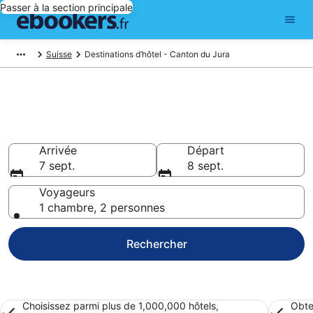
Passer à la section principale
Suisse
Destinations d’hôtel - Canton du Jura
Réservez des hôtels pas chers
à Canton du Jura
Arrivée
Départ
7 sept.
8 sept.
Voyageurs
1 chambre, 2 personnes
Rechercher
Choisissez parmi plus de 1,000,000 hôtels,
Obte