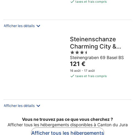
est
taxes et frais compris
de
118 €
par
nuit
Afficher les détails
Steinenschanze
Charming City &
3.5
Garden Hotel
Steinengraben 69 Basel BS
out
Le
121 €
of
prix
5
16 août - 17 août
est
taxes et frais compris
de
121 €
par
nuit
Afficher les détails
Vous ne trouvez pas ce que vous cherchez ?
Afficher tous les hébergements disponibles à Canton du Jura
Afficher tous les hébergements