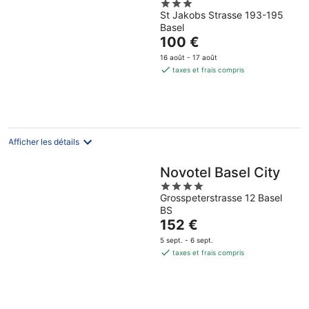
3
St Jakobs Strasse 193-195
out
Basel
of
Le
100 €
5
prix
16 août - 17 août
est
taxes et frais compris
de
100 €
par
nuit
Afficher les détails
Novotel Basel City
4
Grosspeterstrasse 12 Basel
out
BS
of
Le
152 €
5
prix
5 sept. - 6 sept.
est
taxes et frais compris
de
152 €
par
nuit