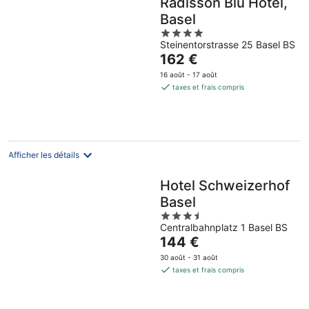
Radisson Blu Hotel,
Basel
4
Steinentorstrasse 25 Basel BS
out
Le
162 €
of
prix
5
16 août - 17 août
est
taxes et frais compris
de
162 €
par
nuit
Afficher les détails
Hotel Schweizerhof
Basel
3.5
Centralbahnplatz 1 Basel BS
out
Le
144 €
of
prix
5
30 août - 31 août
est
taxes et frais compris
de
144 €
par