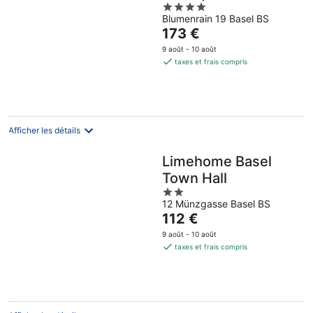
4
Blumenrain 19 Basel BS
out
Le
173 €
of
prix
5
9 août - 10 août
est
taxes et frais compris
de
173 €
par
nuit
Afficher les détails
Limehome Basel
Town Hall
2
12 Münzgasse Basel BS
out
Le
112 €
of
prix
5
9 août - 10 août
est
taxes et frais compris
de
112 €
par
nuit