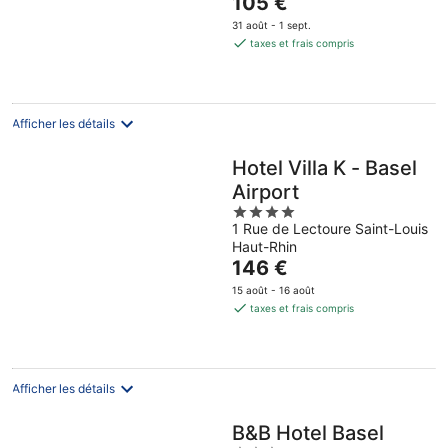
105 €
5
prix
31 août - 1 sept.
est
taxes et frais compris
de
105 €
par
nuit
Afficher les détails
Hotel Villa K - Basel
Airport
4
1 Rue de Lectoure Saint-Louis
out
Haut-Rhin
of
Le
146 €
5
prix
15 août - 16 août
est
taxes et frais compris
de
146 €
par
nuit
Afficher les détails
B&B Hotel Basel