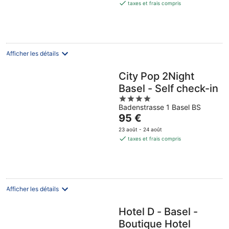
est
taxes et frais compris
de
134 €
par
nuit
Afficher les détails
City Pop 2Night
Basel - Self check-in
4
Badenstrasse 1 Basel BS
out
Le
95 €
of
prix
5
23 août - 24 août
est
taxes et frais compris
de
95 €
par
nuit
Afficher les détails
Hotel D - Basel -
Boutique Hotel