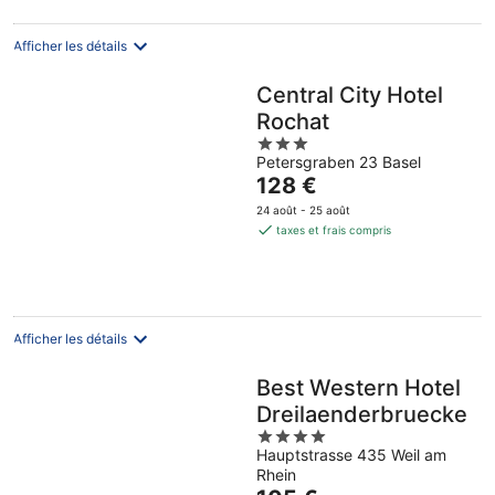
nuit
Afficher les détails
Central City Hotel
Rochat
3
Petersgraben 23 Basel
out
Le
128 €
of
prix
5
24 août - 25 août
est
taxes et frais compris
de
128 €
par
nuit
Afficher les détails
Best Western Hotel
Dreilaenderbruecke
4
Hauptstrasse 435 Weil am
out
Rhein
of
Le