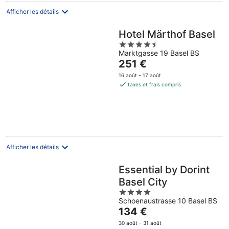
Afficher les détails
Hotel Märthof Basel
4.5
Marktgasse 19 Basel BS
out
Le
251 €
of
prix
5
16 août - 17 août
est
taxes et frais compris
de
251 €
par
nuit
Afficher les détails
Essential by Dorint
Basel City
4
Schoenaustrasse 10 Basel BS
out
Le
134 €
of
prix
5
30 août - 31 août