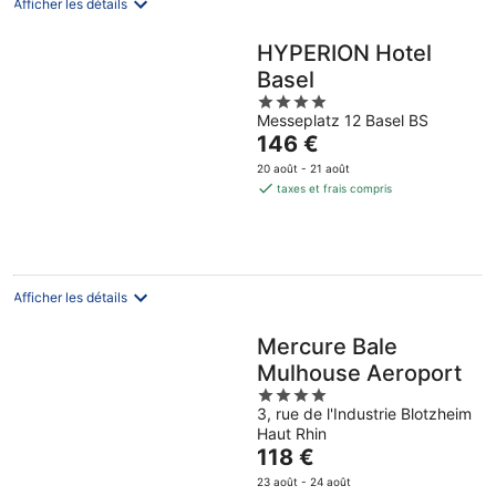
Afficher les détails
HYPERION Hotel
Basel
4
Messeplatz 12 Basel BS
out
Le
146 €
of
prix
5
20 août - 21 août
est
taxes et frais compris
de
146 €
par
nuit
Afficher les détails
Mercure Bale
Mulhouse Aeroport
4
3, rue de l'Industrie Blotzheim
out
Haut Rhin
of
Le
118 €
5
prix
23 août - 24 août