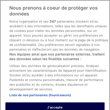
Comment fonctionne notre site
Nous prenons à coeur de protéger vos
Conditions générales du programme BONUS+ d’ebookers
données
Mentions légales / Nous contacter
Notre organisation et ses
347
partenaires stockent et/ou
accèdent à des informations, telles que les identifiants uniques
Directives de contenu et signalement de contenus
de cookies pour traiter les données personnelles, sur un
appareil. Vous pouvez accepter ou gérer vos préférences en
Aide
cliquant ci-dessous ou à tout moment sur la page de la politique
de confidentialité. Ces préférences seront signalées à nos
Soutien
partenaires et n’affecteront pas les données de navigation.
Nos équipes ainsi que nos partenaires externes, traitent
Annuler votre réservation d’hôtel ou de propriété de vacances
des données selon les finalités suivantes :
Annuler votre vol
Utiliser des données de géolocalisation précises. Analyser
activement les caractéristiques de l’appareil pour l’identification.
Échéances de remboursement
Stocker et/ou accéder à des informations sur un appareil.
Utiliser un coupon ebookers
Publicités et contenu personnalisés, mesure de performance
des publicités et du contenu, études d’audience et
développement de services.
Liste de nos partenaires (fournisseurs)
Parmi les moyens de paiement acceptés sur ebookers.fr figurent :
American Express, Diner’s Club International, Mastercard, Visa, Visa
J'accepte
Electron, CartaSi, Carte Bleue, PayPal et Eurocard.