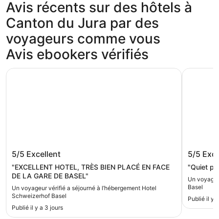
Avis récents sur des hôtels à
Canton du Jura par des
voyageurs comme vous
Avis ebookers vérifiés
Hotel Schweizerhof Basel
B&B Hotel
Hotel Schweizerhof Basel
B&B Hot
5/5
Excellent
5/5
Exce
"EXCELLENT HOTEL, TRÈS BIEN PLACÉ EN FACE
DE LA GARE DE BASEL"
Un voyageur
Basel
Un voyageur vérifié a séjourné à l’hébergement Hotel
Schweizerhof Basel
Publié il y 
Publié il y a 3 jours