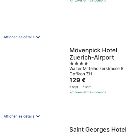
taxes et frais compris
de
219 €
par
nuit
Afficher les détails
Mövenpick Hotel
Zuerich-Airport
4
Walter Mittelholzerstrasse 8
out
Opfikon ZH
of
Le
129 €
5
prix
5 sept. - 6 sept.
est
taxes et frais compris
de
129 €
par
nuit
Afficher les détails
Saint Georges Hotel