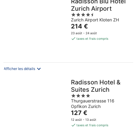
Radisson Blu Hotel
Zurich Airport
4.5
Zurich Airport Kloten ZH
out
Le
214 €
of
prix
5
23 août - 24 août
est
taxes et frais compris
de
214 €
par
nuit
Afficher les détails
Radisson Hotel &
Suites Zurich
4
Thurgauerstrasse 116
out
Opfikon Zurich
of
Le
127 €
5
prix
12 août - 13 août
est
taxes et frais compris
de
127 €