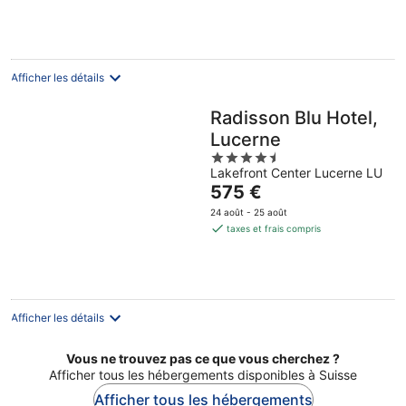
par
nuit
Afficher les détails
Radisson Blu Hotel,
Lucerne
4.5
Lakefront Center Lucerne LU
out
Le
575 €
of
prix
5
24 août - 25 août
est
taxes et frais compris
de
575 €
par
nuit
Afficher les détails
Vous ne trouvez pas ce que vous cherchez ?
Afficher tous les hébergements disponibles à Suisse
Afficher tous les hébergements