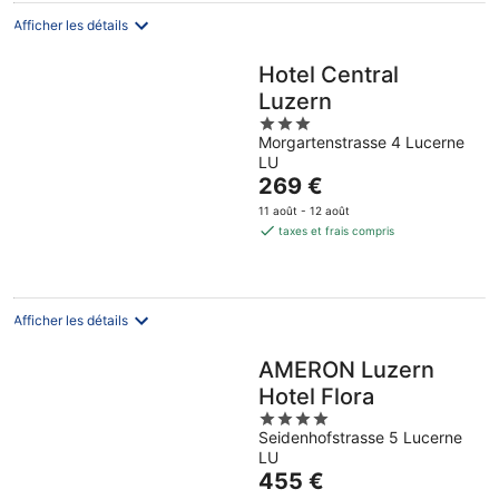
nuit
Afficher les détails
Hotel Central
Luzern
3
Morgartenstrasse 4 Lucerne
out
LU
of
Le
269 €
5
prix
11 août - 12 août
est
taxes et frais compris
de
269 €
par
nuit
Afficher les détails
AMERON Luzern
Hotel Flora
4
Seidenhofstrasse 5 Lucerne
out
LU
of
Le
455 €
5