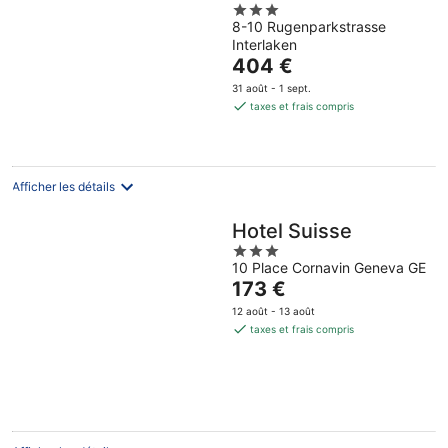
3
8-10 Rugenparkstrasse
out
Interlaken
of
Le
404 €
5
prix
31 août - 1 sept.
est
taxes et frais compris
de
404 €
par
nuit
Afficher les détails
Hotel Suisse
3
10 Place Cornavin Geneva GE
out
Le
173 €
of
prix
5
12 août - 13 août
est
taxes et frais compris
de
173 €
par
nuit