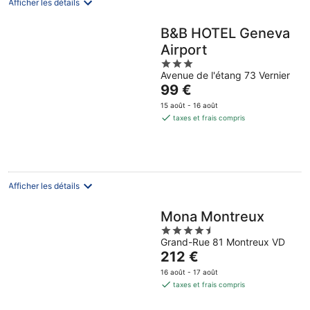
Afficher les détails
B&B HOTEL Geneva
Airport
3
Avenue de l'étang 73 Vernier
out
Le
99 €
of
prix
5
15 août - 16 août
est
taxes et frais compris
de
99 €
par
nuit
Afficher les détails
Mona Montreux
4.5
Grand-Rue 81 Montreux VD
out
Le
212 €
of
prix
5
16 août - 17 août
est
taxes et frais compris
de
212 €