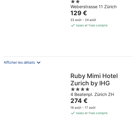
2
Weberstrasse 11 Zürich
out
Le
129 €
of
prix
5
23 août - 24 août
est
taxes et frais compris
de
129 €
par
nuit
Afficher les détails
Ruby Mimi Hotel
Zurich by IHG
4
4 Beatenpl. Zürich ZH
out
Le
274 €
of
prix
5
16 août - 17 août
est
taxes et frais compris
de
274 €
par