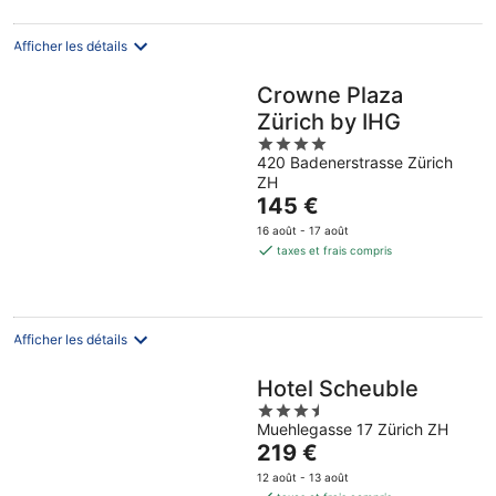
par
nuit
Afficher les détails
Crowne Plaza
Zürich by IHG
4
420 Badenerstrasse Zürich
out
ZH
of
Le
145 €
5
prix
16 août - 17 août
est
taxes et frais compris
de
145 €
par
nuit
Afficher les détails
Hotel Scheuble
3.5
Muehlegasse 17 Zürich ZH
out
Le
219 €
of
prix
5
12 août - 13 août
est