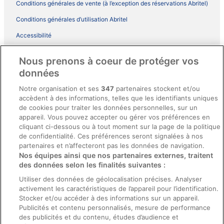
Conditions générales de vente (à l’exception des réservations Abritel)
Conditions générales d’utilisation Abritel
Accessibilité
Comment fonctionne notre site
Nous prenons à coeur de protéger vos
Conditions générales du programme BONUS+ d’ebookers
données
Mentions légales / Nous contacter
Notre organisation et ses
347
partenaires stockent et/ou
accèdent à des informations, telles que les identifiants uniques
Directives de contenu et signalement de contenus
de cookies pour traiter les données personnelles, sur un
appareil. Vous pouvez accepter ou gérer vos préférences en
Aide
cliquant ci-dessous ou à tout moment sur la page de la politique
de confidentialité. Ces préférences seront signalées à nos
Soutien
partenaires et n’affecteront pas les données de navigation.
Nos équipes ainsi que nos partenaires externes, traitent
Annuler votre réservation d’hôtel ou de propriété de vacances
des données selon les finalités suivantes :
Annuler votre vol
Utiliser des données de géolocalisation précises. Analyser
activement les caractéristiques de l’appareil pour l’identification.
Échéances de remboursement
Stocker et/ou accéder à des informations sur un appareil.
Utiliser un coupon ebookers
Publicités et contenu personnalisés, mesure de performance
des publicités et du contenu, études d’audience et