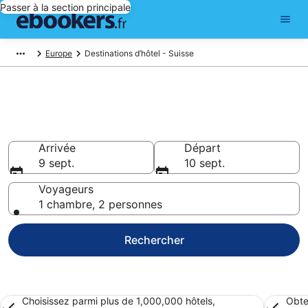
Passer à la section principale
Europe
Destinations d’hôtel - Suisse
Réservez des hôtels pas chers
à Suisse
Arrivée
Départ
9 sept.
10 sept.
Voyageurs
1 chambre, 2 personnes
Rechercher
Choisissez parmi plus de 1,000,000 hôtels,
Obte