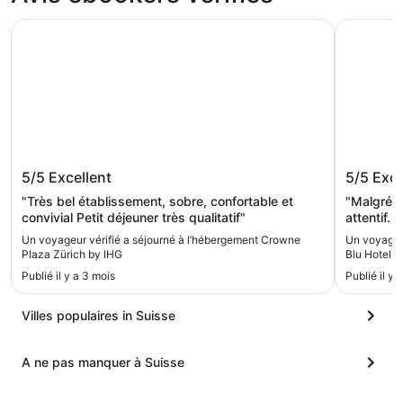
Crowne Plaza Zürich by IHG
Radisson B
Crowne Plaza Zürich by IHG
Radisso
5/5
Excellent
5/5
Exce
"Très bel établissement, sobre, confortable et
"Malgré u
convivial Petit déjeuner très qualitatif"
attentif. 
très tôt l
Un voyageur vérifié a séjourné à l’hébergement Crowne
Un voyageur
Plaza Zürich by IHG
Blu Hotel Z
Publié il y a 3 mois
Publié il y 
Villes populaires in Suisse
A ne pas manquer à Suisse