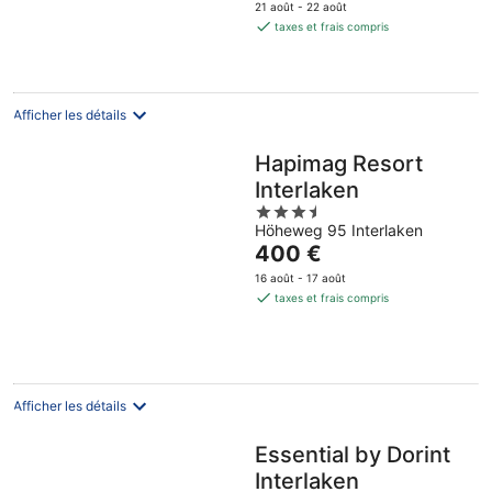
prix
21 août - 22 août
est
taxes et frais compris
de
455 €
par
nuit
Afficher les détails
Hapimag Resort
Interlaken
3.5
Höheweg 95 Interlaken
out
Le
400 €
of
prix
5
16 août - 17 août
est
taxes et frais compris
de
400 €
par
nuit
Afficher les détails
Essential by Dorint
Interlaken