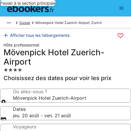
Passer à la section principale
Suisse
Mövenpick Hotel Zuerich-Airport, Zurich
Afficher tous les hébergements
Hôte professionnel
Mövenpick Hotel Zuerich-
Airport
Hébergement
4.0 étoiles
Choisissez des dates pour voir les prix
Où allez-vous ?
Mövenpick Hotel Zuerich-Airport
Dates
jeu. 20 août - ven. 21 août
Voyageurs