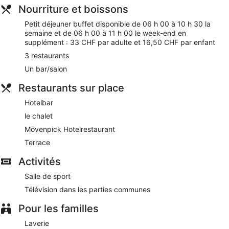
l'aéroport et 3 des restaurants sont disponibles. Cet
Nourriture et boissons
hébergement propose des services et équipements pour
Petit déjeuner buffet disponible de 06 h 00 à 10 h 30 la
chouchouter les boules de tous poils, notamment des
semaine et de 06 h 00 à 11 h 00 le week-end en
gamelles pour l'eau et la nourriture.
supplément : 33 CHF par adulte et 16,50 CHF par enfant
Wi-Fi gratuit
3 restaurants
Vous profiterez de spécialités Cuisine internationale à
Un bar/salon
Mövenpick Hotelrestaurant
Restaurants sur place
Petit déjeuner buffet servi tous les jours en supplément
Parking sans service de voiturier disponible en
Hotelbar
supplément
le chalet
Parmi les services offerts, vous trouverez un service de
Mövenpick Hotelrestaurant
nettoyage à sec / blanchisserie, un service de
conciergerie et un service d'assistance pour les visites
Terrace
touristiques ou l'achat de billets
Activités
Salle de fitness et activités fun pour tous les âges :
passez un séjour divertissant grâce au nombreux loisirs
Salle de sport
proposés sur place
Télévision dans les parties communes
le personnel attentionné et la propreté des chambres
plaisent beaucoup aux clients
Pour les familles
À 10 minutes en voiture de Musée national suisse et à 11
Laverie
minutes de Bahnhofstrasse