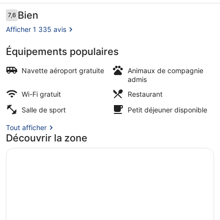
Airport
Avis
Bien
7,6
7,6 sur 10
voyageurs
Afficher 1 335 avis
Équipements populaires
3 restaurants servant le petit déjeu
Navette aéroport gratuite
Animaux de compagnie
admis
Wi-Fi gratuit
Restaurant
Salle de sport
Petit déjeuner disponible
Tout afficher
Découvrir la zone