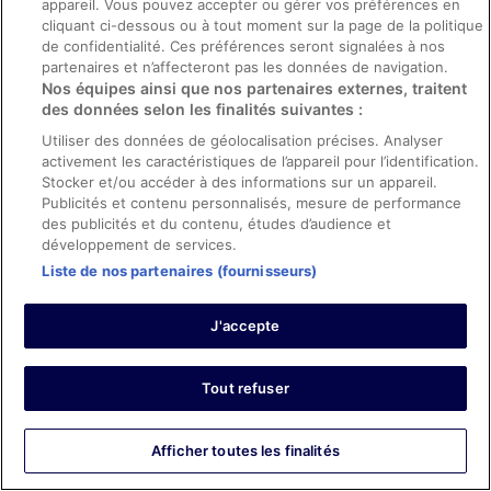
appareil. Vous pouvez accepter ou gérer vos préférences en
Traduire avec Google
cliquant ci-dessous ou à tout moment sur la page de la politique
Great stay would stay again when I return to Zurich
de confidentialité. Ces préférences seront signalées à nos
Séjour de 1 nuit en décembre 2025
partenaires et n’affecteront pas les données de navigation.
Nos équipes ainsi que nos partenaires externes, traitent
0
des données selon les finalités suivantes :
Utiliser des données de géolocalisation précises. Analyser
Avis vérifié
activement les caractéristiques de l’appareil pour l’identification.
8/10 Bien
Stocker et/ou accéder à des informations sur un appareil.
Publicités et contenu personnalisés, mesure de performance
Chau
des publicités et du contenu, études d’audience et
21 déc. 2025
développement de services.
Les points forts : Propreté, équipements, infrastructures et
Liste de nos partenaires (fournisseurs)
conditions de l’hébergement
Traduire avec Google
J'accepte
Good, short stay near the airport.
Séjour de 1 nuit en octobre 2025
Tout refuser
0
Afficher toutes les finalités
Avis vérifié
8/10 Bien