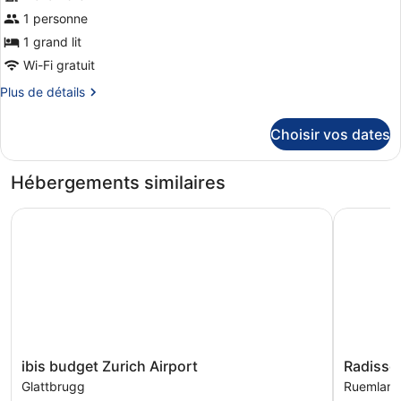
pour
très
1 personne
ce
grand
1 grand lit
lit
type
de
Wi-Fi gratuit
chambre :
Plus
Plus de détails
Chambre
de
détails
Classique,
Choisir vos dates
sur
1
le
grand
type
Hébergements similaires
de
lit
chambre
ibis budget Zurich Airport
Radisson 
Chambre
Classique,
1
grand
lit
ibis
Radisson
ibis budget Zurich Airport
Radisson
budget
Hotel
Glattbrugg
Ruemlan
Zurich
Zurich