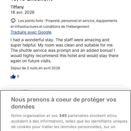
Tiffany
18 avr. 2026
Les points forts : Propreté, personnel et service, équipements
et infrastructures et conditions de l’hébergement
Traduire avec Google
I had a wonderful stay. The staff were amazing and
super helpful. My room was clean and suitable for me.
The shuttle service was prompt and an added bonus! I
would highly recommend this hotel and would stay there
again on future visits.
Séjour de 2 nuits en avril 2026
0
Avis vérifié
Nous prenons à coeur de protéger vos
10/10 Excellent
données
theresa
6 janv. 2026
Notre organisation et ses
345
partenaires stockent et/ou
accèdent à des informations, telles que les identifiants uniques
Les points forts : Propreté, équipements, infrastructures et
de cookies pour traiter les données personnelles, sur un
conditions de l’hébergement