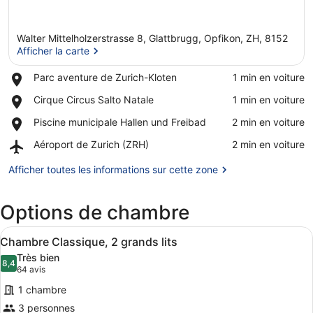
Walter Mittelholzerstrasse 8, Glattbrugg, Opfikon, ZH, 8152
Afficher la carte
Place,
Parc aventure de Zurich-Kloten
‪1 min en voiture‬
Parc
Afficher la carte
Place,
Cirque Circus Salto Natale
‪1 min en voiture‬
aventure
Cirque
de
Place,
Piscine municipale Hallen und Freibad
‪2 min en voiture‬
Circus
Zurich-
Piscine
Salto
Kloten
Airport,
Aéroport de Zurich (ZRH)
‪2 min en voiture‬
municipale
Natale
Aéroport
Hallen
de
Afficher toutes les informations sur cette zone
und
Zurich
Freibad
(ZRH)
Options de chambre
Afficher
Une chambre d’hôtel avec un grand 
4
Chambre Classique, 2 grands lits
toutes
Très bien
les
8,4
8,4 sur 10
(64 avis)
64 avis
photos
1 chambre
pour
3 personnes