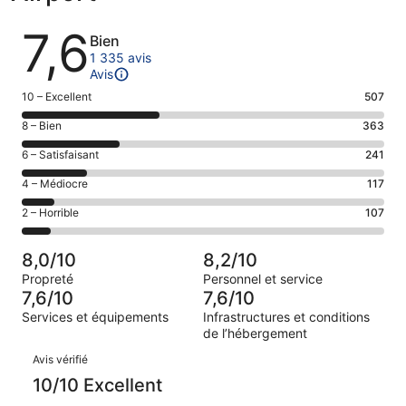
Avis
7,6
Bien
1 335 avis
Avis
Note
10 – Excellent
507
des
Note
8 – Bien
363
voyageurs
des
de 10
Note
6 – Satisfaisant
241
voyageurs
(Excellent),
des
de 8
Note
4 – Médiocre
117
d’après 507 avis
voyageurs
(Bien),
des
sur 1335.
de 6
Note
2 – Horrible
107
d’après 363 avis
voyageurs
(Satisfaisant),
des
sur 1335.
de 4
d’après 241 avis
voyageurs
(Médiocre),
8,0/10
8,2/10
sur 1335.
de 2
d’après 117 avis
Propreté
Personnel et service
(Horrible),
sur 1335.
7,6/10
7,6/10
d’après 107 avis
Services et équipements
Infrastructures et conditions
sur 1335.
de l’hébergement
Avis
Avis vérifié
10/10 Excellent