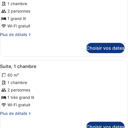
très
1 chambre
ce
grand
2 personnes
lit
type
de
1 grand lit
chambre :
Wi-Fi gratuit
Chambre,
Plus
Plus de détails
1
de
détails
grand
Choisir vos dates
sur
lit
le
(Sleep)
type
Afficher
Une chambre d’hôtel avec un lit, un
8
de
Suite, 1 chambre
toutes
chambre
60 m²
Chambre,
les
1
photos
1 chambre
grand
pour
2 personnes
lit
ce
(Sleep)
1 très grand lit
type
Wi-Fi gratuit
de
Plus
Plus de détails
chambre :
de
Suite,
détails
Choisir vos dates