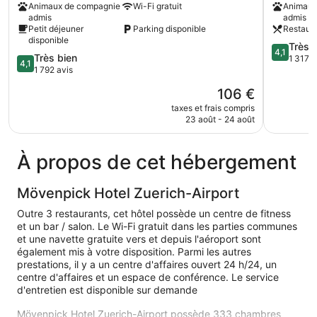
Animaux de compagnie
Wi-Fi gratuit
Animaux
Airport
Airport
admis
admis
Glattbrugg
Ruemlang
Petit déjeuner
Parking disponible
Restaur
disponible
4.1
Très 
4,1
4.1
Très bien
sur
1 317 a
4,1
sur
1 792 avis
5,
5,
Très
Le
106 €
Très
bien,
nouveau
bien,
taxes et frais compris
1 317 avis
prix
23 août - 24 août
1 792 avis
est
de
106 €
À propos de cet hébergement
Mövenpick Hotel Zuerich-Airport
Outre 3 restaurants, cet hôtel possède un centre de fitness
et un bar / salon. Le Wi-Fi gratuit dans les parties communes
et une navette gratuite vers et depuis l'aéroport sont
également mis à votre disposition. Parmi les autres
prestations, il y a un centre d'affaires ouvert 24 h/24, un
centre d'affaires et un espace de conférence. Le service
d'entretien est disponible sur demande
Mövenpick Hotel Zuerich-Airport possède 333 chambres