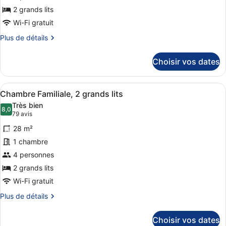
ce
2 grands lits
type
de
Wi-Fi gratuit
chambre :
Plus
Plus de détails
Chambre
de
détails
Classique,
Choisir vos dates
sur
2
le
grands
type
Afficher
Une chambre d’hôtel avec un grand 
6
de
lits
Chambre Familiale, 2 grands lits
toutes
chambre
Très bien
Chambre
les
8,0
8,0 sur 10
(79 avis)
79 avis
Classique,
photos
2
28 m²
pour
grands
1 chambre
ce
lits
4 personnes
type
de
2 grands lits
chambre :
Wi-Fi gratuit
Chambre
Plus
Plus de détails
Familiale,
de
détails
2
Choisir vos dates
sur