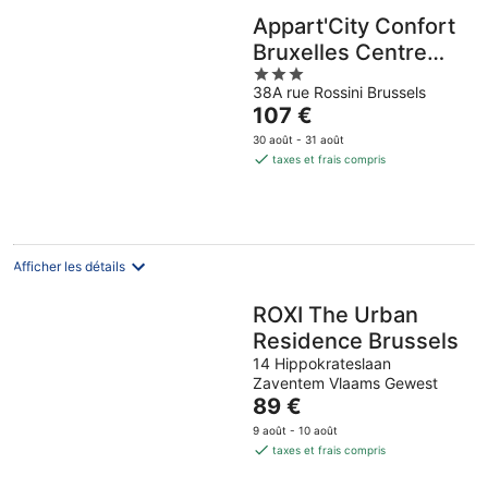
Appart'City Confort
Bruxelles Centre
3
Gare du Midi
38A rue Rossini Brussels
out
Le
107 €
of
prix
5
30 août - 31 août
est
taxes et frais compris
de
107 €
par
nuit
Afficher les détails
ROXI The Urban
Residence Brussels
14 Hippokrateslaan
Zaventem Vlaams Gewest
Le
89 €
prix
9 août - 10 août
est
taxes et frais compris
de