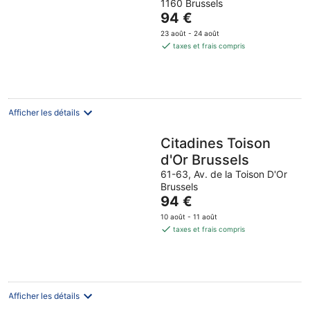
1160 Brussels
Le
94 €
prix
23 août - 24 août
est
taxes et frais compris
de
94 €
par
nuit
Afficher les détails
Citadines Toison
d'Or Brussels
61-63, Av. de la Toison D'Or
Brussels
Le
94 €
prix
10 août - 11 août
est
taxes et frais compris
de
94 €
par
nuit
Afficher les détails