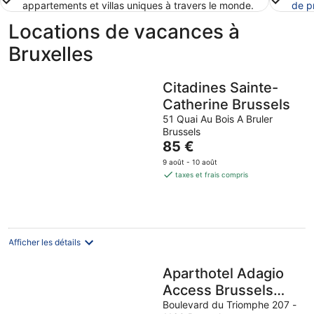
appartements et villas uniques à travers le monde.
de p
Locations de vacances à
Bruxelles
Citadines Sainte-
Catherine Brussels
51 Quai Au Bois A Bruler
Brussels
Le
85 €
prix
9 août - 10 août
est
taxes et frais compris
de
85 €
par
nuit
Afficher les détails
Aparthotel Adagio
Access Brussels
Delta
Boulevard du Triomphe 207 -