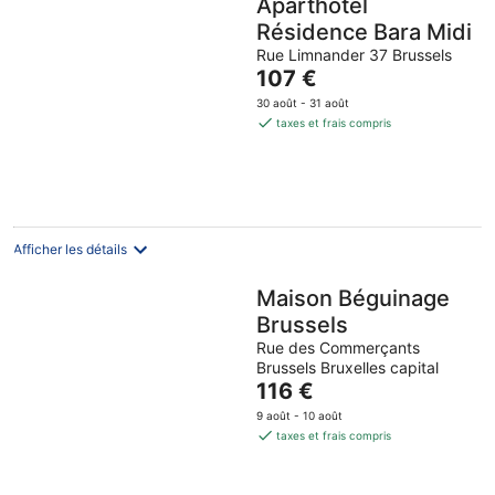
Aparthotel
Résidence Bara Midi
Rue Limnander 37 Brussels
Le
107 €
prix
30 août - 31 août
est
taxes et frais compris
de
107 €
par
nuit
Afficher les détails
Maison Béguinage
Brussels
Rue des Commerçants
Brussels Bruxelles capital
Le
116 €
prix
9 août - 10 août
est
taxes et frais compris
de
116 €