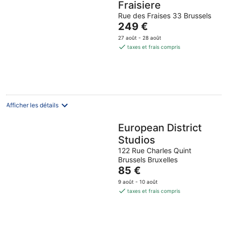
Fraisiere
Rue des Fraises 33 Brussels
Le
249 €
prix
27 août - 28 août
est
taxes et frais compris
de
249 €
par
nuit
Afficher les détails
European District
Studios
122 Rue Charles Quint
Brussels Bruxelles
Le
85 €
prix
9 août - 10 août
est
taxes et frais compris
de
85 €
par