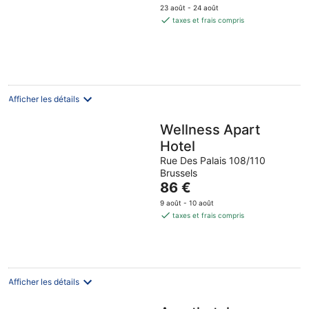
prix
23 août - 24 août
est
taxes et frais compris
de
185 €
par
nuit
Afficher les détails
Wellness Apart
Hotel
Rue Des Palais 108/110
Brussels
Le
86 €
prix
9 août - 10 août
est
taxes et frais compris
de
86 €
par
nuit
Afficher les détails