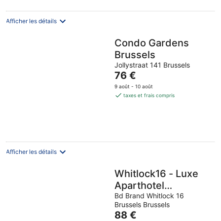
par
nuit
Afficher les détails
Condo Gardens
Brussels
Jollystraat 141 Brussels
Le
76 €
prix
9 août - 10 août
est
taxes et frais compris
de
76 €
par
nuit
Afficher les détails
Whitlock16 - Luxe
Aparthotel
Montgomery Square
Bd Brand Whitlock 16
Brussels Brussels
Brussels
Le
88 €