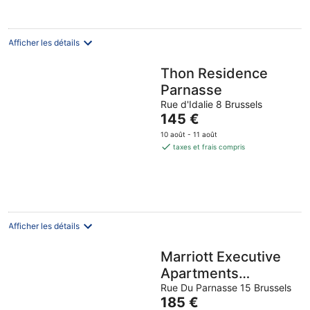
89 €
par
nuit
Afficher les détails
Thon Residence
Parnasse
Rue d'Idalie 8 Brussels
Le
145 €
prix
10 août - 11 août
est
taxes et frais compris
de
145 €
par
nuit
Afficher les détails
Marriott Executive
Apartments
Brussels, European
Rue Du Parnasse 15 Brussels
Le
185 €
Quarter