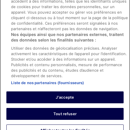
accèdent à des informations, telles que les identifiants uniques
Directives de contenu et signalement de contenus
de cookies pour traiter les données personnelles, sur un
appareil. Vous pouvez accepter ou gérer vos préférences en
Aide
cliquant ci-dessous ou à tout moment sur la page de la politique
de confidentialité. Ces préférences seront signalées à nos
Soutien
partenaires et n’affecteront pas les données de navigation.
Nos équipes ainsi que nos partenaires externes, traitent
Annuler votre réservation d’hôtel ou de propriété de vacances
des données selon les finalités suivantes :
Annuler votre vol
Utiliser des données de géolocalisation précises. Analyser
Échéances de remboursement
activement les caractéristiques de l’appareil pour l’identification.
Stocker et/ou accéder à des informations sur un appareil.
Utiliser un coupon ebookers
Publicités et contenu personnalisés, mesure de performance
des publicités et du contenu, études d’audience et
développement de services.
Liste de nos partenaires (fournisseurs)
Parmi les moyens de paiement acceptés sur ebookers.fr figurent :
American Express, Diner’s Club International, Mastercard, Visa, Visa
J'accepte
Electron, CartaSi, Carte Bleue, PayPal et Eurocard.
© 2026 Expedia, Inc., une entreprise d’Expedia Group. Tous droits
réservés. ebookers et le logo ebookers sont des marques
commerciales ou des marques déposées d’Expedia, Inc.
Tout refuser