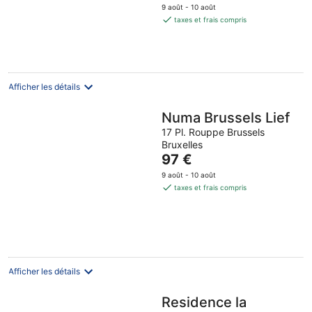
prix
9 août - 10 août
est
taxes et frais compris
de
88 €
par
nuit
Afficher les détails
Numa Brussels Lief
17 Pl. Rouppe Brussels
Bruxelles
Le
97 €
prix
9 août - 10 août
est
taxes et frais compris
de
97 €
par
nuit
Afficher les détails
Residence la