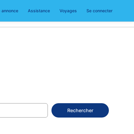
e annonce
Assistance
Voyages
Se connecter
ces à Ardauli
Rechercher