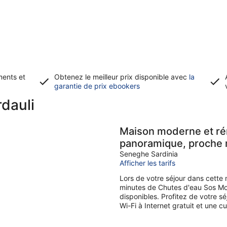
ments et
Obtenez le meilleur prix disponible avec
la
S’ouvre
garantie de prix ebookers
dans
dauli
une
nouvelle
fenêtre
Maison moderne et ré
panoramique, proche 
Seneghe Sardinia
Afficher les tarifs
Lors de votre séjour dans cette
minutes de Chutes d'eau Sos Moli
disponibles. Profitez de votre 
Wi-Fi à Internet gratuit et une 