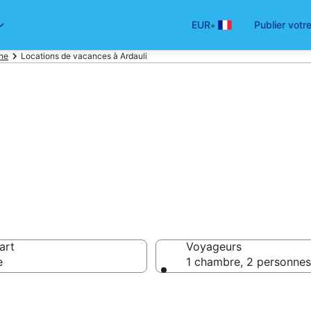
•
EUR
Publier votr
ne
Locations de vacances à Ardauli
ocation de vacan
art
Voyageurs
e
1 chambre, 2 personnes