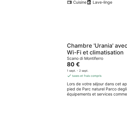
Cuisine
Lave-linge
Chambre 'Urania' ave
Wi-Fi et climatisation
Scano di Montiferro
Le
80 €
prix
1 sept. - 2 sept.
est
taxes et frais compris
de
Lors de votre séjour dans cet a
80 €
pied de Parc naturel Parco degl
par
équipements et services comme u
nuit