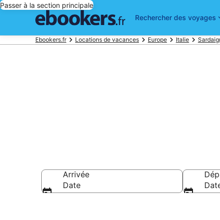
Passer à la section principale
Rechercher des voyages
Ebookers.fr
Locations de vacances
Europe
Italie
Sardaig
Trouver une l
Arrivée
Dép
Date
Dat