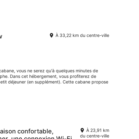
w
À 33,22 km du centre-ville
 cabane, vous ne serez qu'à quelques minutes de
ophe. Dans cet hébergement, vous profiterez de
petit déjeuner (en supplément). Cette cabane propose
aison confortable,
À 23,91 km
du centre-ville
 mer, une connexion Wi-Fi