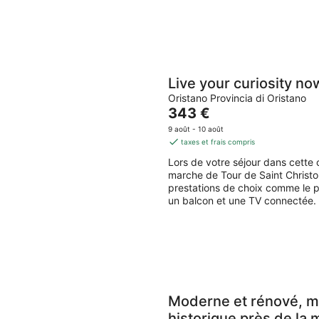
Live your curiosity no
Oristano Provincia di Oristano
Le
343 €
prix
9 août - 10 août
est
taxes et frais compris
de
Lors de votre séjour dans cette
343 €
marche de Tour de Saint Christ
par
prestations de choix comme le 
nuit
un balcon et une TV connectée.
Moderne et rénové, m
historique près de la