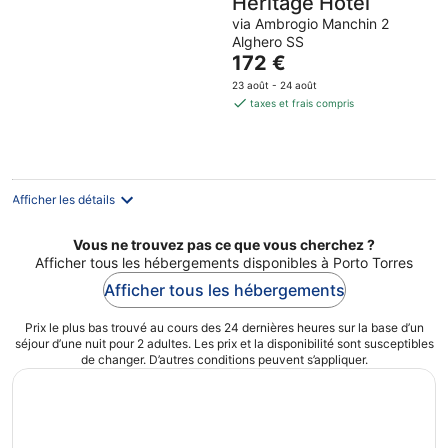
Heritage Hotel
via Ambrogio Manchin 2
Alghero SS
Le
172 €
prix
23 août - 24 août
est
taxes et frais compris
de
172 €
par
nuit
Afficher les détails
Vous ne trouvez pas ce que vous cherchez ?
Afficher tous les hébergements disponibles à Porto Torres
Afficher tous les hébergements
Prix le plus bas trouvé au cours des 24 dernières heures sur la base d’un
séjour d’une nuit pour 2 adultes. Les prix et la disponibilité sont susceptibles
de changer. D’autres conditions peuvent s’appliquer.