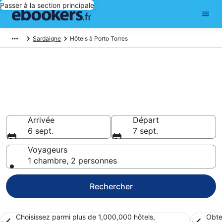
Passer à la section principale
Sardaigne
Hôtels à Porto Torres
Réserver un hôtel à Porto
Torres – Choisissez parmi
3 308 hôtels
Hôtels à partir de 84 €
Arrivée
Départ
6 sept.
7 sept.
Voyageurs
1 chambre, 2 personnes
Rechercher
Choisissez parmi plus de 1,000,000 hôtels,
Obte