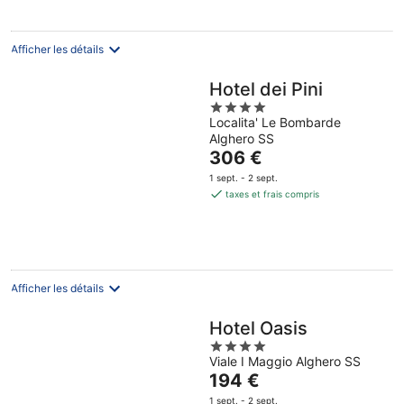
nuit
Afficher les détails
Hotel dei Pini
4
Localita' Le Bombarde
out
Alghero SS
of
Le
306 €
5
prix
1 sept. - 2 sept.
est
taxes et frais compris
de
306 €
par
nuit
Afficher les détails
Hotel Oasis
4
Viale I Maggio Alghero SS
out
Le
194 €
of
prix
5
1 sept. - 2 sept.