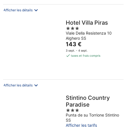
Afficher les détails
Hotel Villa Piras
3
Viale Della Resistenza 10
out
Alghero SS
of
Le
143 €
5
prix
3 sept. - 4 sept.
est
taxes et frais compris
de
143 €
par
nuit
Afficher les détails
Stintino Country
Paradise
3
Punta de su Torrione Stintino
out
SS
of
Afficher les tarifs