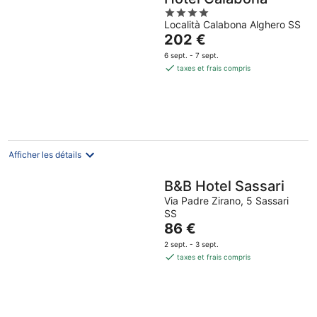
4
Località Calabona Alghero SS
out
Le
202 €
of
prix
5
6 sept. - 7 sept.
est
taxes et frais compris
de
202 €
par
nuit
Afficher les détails
B&B Hotel Sassari
Via Padre Zirano, 5 Sassari
SS
Le
86 €
prix
2 sept. - 3 sept.
est
taxes et frais compris
de
86 €
par
nuit