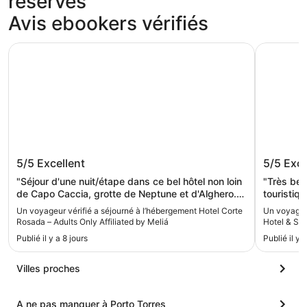
réservés
Avis ebookers vérifiés
Hotel Corte Rosada – Adults Only Affiliated by Meliá
El Faro H
Hotel Corte Rosada – Adults Only
El Faro 
5/5
Excellent
5/5
Exce
Affiliated by Meliá
"Séjour d'une nuit/étape dans ce bel hôtel non loin
"Très bel
de Capo Caccia, grotte de Neptune et d'Alghero.
touristique d'Alghero,
Situation exceptionnelle en bord de mer avec
chambre vue 
Un voyageur vérifié a séjourné à l’hébergement Hotel Corte
Un voyageur
plage privée et dans une belle pinède. Parking à
très varié et de qu
Rosada – Adults Only Affiliated by Meliá
Hotel & Sp
l'ombre sous les pins. Excellent petit déjeuner
Emplacemen
Publié il y a 8 jours
Publié il y 
buffet, belle et grande piscine, également très bon
Neptune.
diner au restaurant. C'était parfait."
Villes proches
A ne pas manquer à Porto Torres