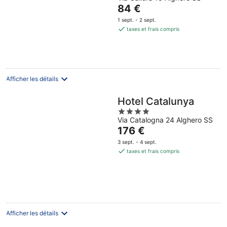
out
Le
84 €
of
prix
5
1 sept. - 2 sept.
est
taxes et frais compris
de
84 €
par
nuit
Afficher les détails
Hotel Catalunya
4
Via Catalogna 24 Alghero SS
out
Le
176 €
of
prix
5
3 sept. - 4 sept.
est
taxes et frais compris
de
176 €
par
nuit
Afficher les détails