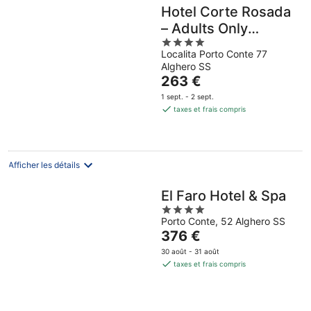
Hotel Corte Rosada
– Adults Only
4
Affiliated by Meliá
Localita Porto Conte 77
out
Alghero SS
of
Le
263 €
5
prix
1 sept. - 2 sept.
est
taxes et frais compris
de
263 €
par
nuit
Afficher les détails
El Faro Hotel & Spa
4
Porto Conte, 52 Alghero SS
out
Le
376 €
of
prix
5
30 août - 31 août
est
taxes et frais compris
de
376 €
par