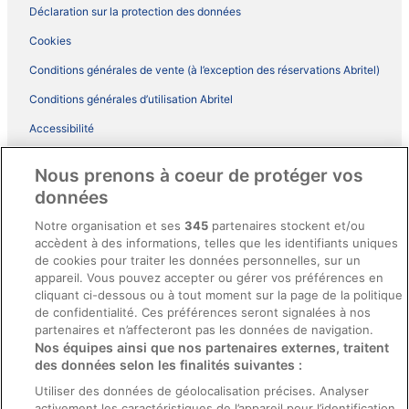
Déclaration sur la protection des données
Cookies
Conditions générales de vente (à l’exception des réservations Abritel)
Conditions générales d’utilisation Abritel
Accessibilité
Comment fonctionne notre site
Nous prenons à coeur de protéger vos
Conditions générales du programme BONUS+ d’ebookers
données
Mentions légales / Nous contacter
Notre organisation et ses
345
partenaires stockent et/ou
accèdent à des informations, telles que les identifiants uniques
Directives de contenu et signalement de contenus
de cookies pour traiter les données personnelles, sur un
appareil. Vous pouvez accepter ou gérer vos préférences en
Aide
cliquant ci-dessous ou à tout moment sur la page de la politique
de confidentialité. Ces préférences seront signalées à nos
Soutien
partenaires et n’affecteront pas les données de navigation.
Nos équipes ainsi que nos partenaires externes, traitent
Annuler votre réservation d’hôtel ou de propriété de vacances
des données selon les finalités suivantes :
Annuler votre vol
Utiliser des données de géolocalisation précises. Analyser
Échéances de remboursement
activement les caractéristiques de l’appareil pour l’identification.