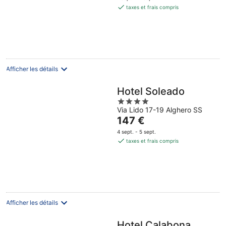
est
taxes et frais compris
de
194 €
par
nuit
Afficher les détails
Hotel Soleado
4
Via Lido 17-19 Alghero SS
out
Le
147 €
of
prix
5
4 sept. - 5 sept.
est
taxes et frais compris
de
147 €
par
nuit
Afficher les détails
Hotel Calabona