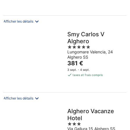
102 €
par
nuit
Afficher les détails
Smy Carlos V
Alghero
5
Lungomare Valencia, 24
out
Alghero SS
of
Le
381 €
5
prix
3 sept. - 4 sept.
est
taxes et frais compris
de
381 €
par
nuit
Afficher les détails
Alghero Vacanze
Hotel
3
Via Gallura 15 Alghero SS