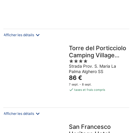
5
Afficher les détails
Torre del Porticciolo
Camping Village
4
Glamping
Strada Prov. S. Maria La
out
Palma Alghero SS
of
Le
86 €
5
prix
7 sept. - 8 sept.
est
taxes et frais compris
de
86 €
par
nuit
Afficher les détails
San Francesco