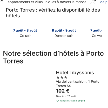
appartements et villas uniques à travers le monde.
de p
Porto Torres : vérifiez la disponibilité des
hôtels
7 août - 8 août
8 août - 9 août
7 août - 9 
Ce soir
Demain soir
Ce week-
Consulter
Consulter
Consulter
les
les
les
prix
prix
prix
Notre sélection d’hôtels à Porto
à
à
à
Torres
Porto
Porto
Porto
Torres
Torres
Torres
pour
pour
pour
Hotel Libyssonis
cette
demain
ce
3
nuit,
soir,
week-
Via del Lentischio n. 1 Porto
out
7
8
end,
Torres SS
of
août
août
7
Le
102 €
5
-
-
août
prix
16 août - 17 août
8
9
-
est
taxes et frais compris
août
août
9
de
août