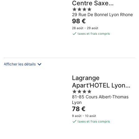
Centre Saxe
4
Lafayette
29 Rue De Bonnel Lyon Rhone
out
Le
98 €
of
prix
5
28 août - 29 août
est
taxes et frais compris
de
98 €
par
nuit
Afficher les détails
Lagrange
Apart'HOTEL Lyon
4
Lumière
81-85 Cours Albert-Thomas
out
Lyon
of
Le
78 €
5
prix
9 août - 10 août
est
taxes et frais compris
de
78 €