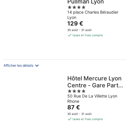
Pullman Lyon
4
14 place Charles Béraudier
out
Lyon
of
Le
129 €
5
prix
30 août - 31 août
est
taxes et frais compris
de
129 €
par
nuit
Afficher les détails
Hôtel Mercure Lyon
Centre - Gare Part
4
Dieu
50 Rue De La Villette Lyon
out
Rhone
of
Le
87 €
5
prix
30 août - 31 août
est
taxes et frais compris
de
87 €