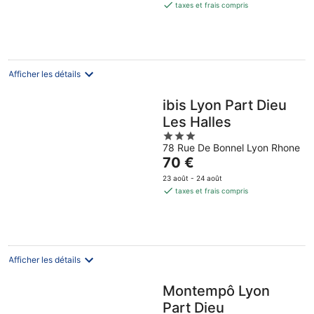
est
taxes et frais compris
de
71 €
par
nuit
Afficher les détails
ibis Lyon Part Dieu
Les Halles
3
78 Rue De Bonnel Lyon Rhone
out
Le
70 €
of
prix
5
23 août - 24 août
est
taxes et frais compris
de
70 €
par
nuit
Afficher les détails
Montempô Lyon
Part Dieu