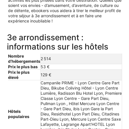
activités les plus prisées dans votre destination. Quelles que
soient vos envies - d’amusement, d’aventure, de culture ou
de détente, ebookers vous aidera à tirer le meilleur profit de
votre séjour à 3e arrondissement et à en faire une
expérience inoubliable !
3e arrondissement :
informations sur les hôtels
Nombre
2 514
d’hébergements
Prix le plus bas
53 €
Prix le plus
129 €
élevé
Campanile PRIME - Lyon Centre Gare Part
Dieu, Bikube Coliving Hôtel - Lyon Centre
Lumière, Radisson Blu Hotel Lyon, Premiere
Classe Lyon Centre - Gare Part Dieu,
Pullman Lyon , Hôtel Mercure Lyon Centre
- Gare Part Dieu, ibis Lyon Gare la Part
Hôtels
Dieu, Residhotel Lyon Part Dieu, Citadines
populaires
Part-Dieu Lyon, Mercure Lyon Centre Saxe
Lafayette, Lagrange Apart'HOTEL Lyon