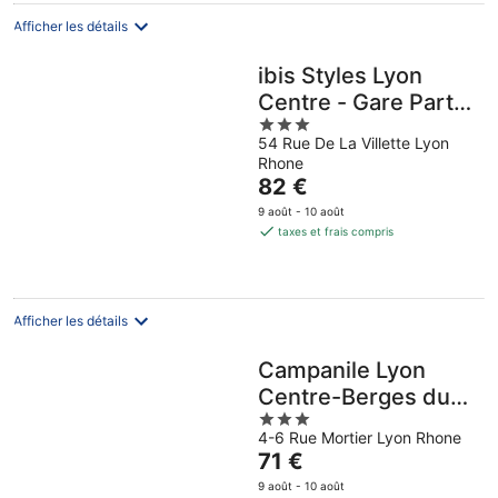
par
nuit
Afficher les détails
ibis Styles Lyon
Centre - Gare Part
3
Dieu Hotel
54 Rue De La Villette Lyon
out
Rhone
of
Le
82 €
5
prix
9 août - 10 août
est
taxes et frais compris
de
82 €
par
nuit
Afficher les détails
Campanile Lyon
Centre-Berges du
3
Rhône
4-6 Rue Mortier Lyon Rhone
out
Le
71 €
of
prix
5
9 août - 10 août