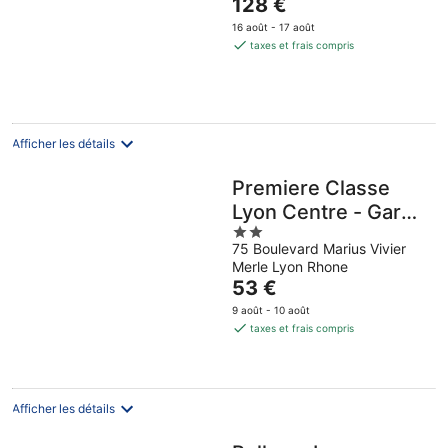
Le
128 €
of
prix
5
16 août - 17 août
est
taxes et frais compris
de
128 €
par
nuit
Afficher les détails
Premiere Classe
Lyon Centre - Gare
2
Part Dieu
75 Boulevard Marius Vivier
out
Merle Lyon Rhone
of
Le
53 €
5
prix
9 août - 10 août
est
taxes et frais compris
de
53 €
par
nuit
Afficher les détails