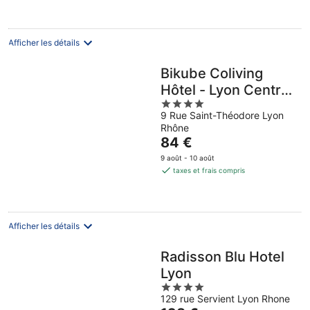
août
73 €
par
nuit
Afficher les détails
Bikube Coliving
Hôtel - Lyon Centre
4
Lumière
9 Rue Saint-Théodore Lyon
out
Rhône
of
Le
84 €
5
prix
9 août - 10 août
est
taxes et frais compris
de
84 €
par
nuit
Afficher les détails
Radisson Blu Hotel
Lyon
4
129 rue Servient Lyon Rhone
out