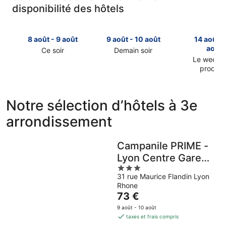
disponibilité des hôtels
8 août - 9 août
9 août - 10 août
14 août -
août
Ce soir
Demain soir
Consulter
Consulter
Le week-
prochai
les
les
Consulter
prix
prix
les
à
à
prix
3e
3e
Notre sélection d’hôtels à 3e
à
arrondissement
arrondissement
arrondissement
3e
pour
pour
arrondiss
cette
demain
pour
nuit,
soir,
Campanile PRIME -
le
8
9
Lyon Centre Gare
week-
août
août
3
end
Part Dieu
-
-
31 rue Maurice Flandin Lyon
out
prochain,
9
10
Rhone
of
14
août
août
Le
73 €
5
août
prix
-
9 août - 10 août
est
taxes et frais compris
16
de