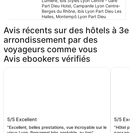
Lumière, ibis Styles Lyon Centre - Gare
Part Dieu Hotel, Campanile Lyon Centre-
Berges du Rhône, ibis Lyon Part Dieu Les
Halles, Montempô Lyon Part Dieu
Avis récents sur des hôtels à 3e
arrondissement par des
voyageurs comme vous
Avis ebookers vérifiés
Radisson Blu Hotel Lyon
Premiere 
Radisson Blu Hotel Lyon
Premier
5/5
Excellent
5/5
Exce
Part Di
"Excellent, belles prestations, vue incroyable sur le
"Hôtel pa
vieux Lyon. Personnel très agréable, au top"
passage r