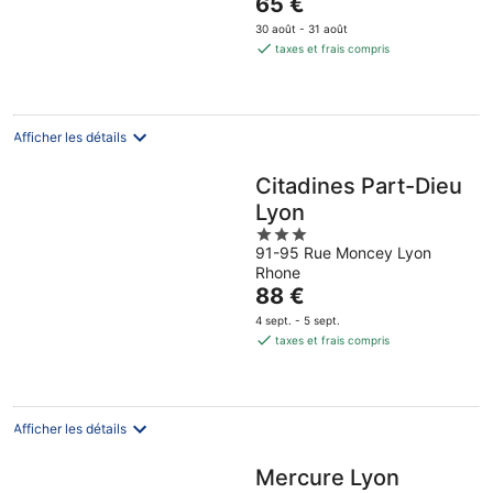
Le
65 €
5
prix
30 août - 31 août
est
taxes et frais compris
de
65 €
par
nuit
Afficher les détails
Citadines Part-Dieu
Lyon
3
91-95 Rue Moncey Lyon
out
Rhone
of
Le
88 €
5
prix
4 sept. - 5 sept.
est
taxes et frais compris
de
88 €
par
nuit
Afficher les détails
Mercure Lyon