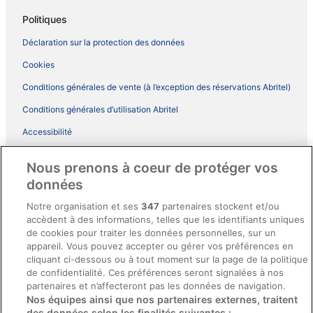
Politiques
Déclaration sur la protection des données
Cookies
Conditions générales de vente (à l’exception des réservations Abritel)
Conditions générales d’utilisation Abritel
Accessibilité
Comment fonctionne notre site
Nous prenons à coeur de protéger vos
Conditions générales du programme BONUS+ d’ebookers
données
Mentions légales / Nous contacter
Notre organisation et ses
347
partenaires stockent et/ou
accèdent à des informations, telles que les identifiants uniques
Directives de contenu et signalement de contenus
de cookies pour traiter les données personnelles, sur un
appareil. Vous pouvez accepter ou gérer vos préférences en
Aide
cliquant ci-dessous ou à tout moment sur la page de la politique
de confidentialité. Ces préférences seront signalées à nos
Soutien
partenaires et n’affecteront pas les données de navigation.
Nos équipes ainsi que nos partenaires externes, traitent
Annuler votre réservation d’hôtel ou de propriété de vacances
des données selon les finalités suivantes :