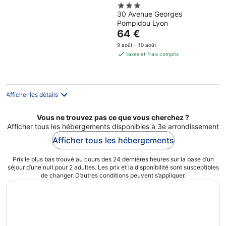
3
30 Avenue Georges
out
Pompidou Lyon
of
Le
64 €
5
prix
9 août - 10 août
est
taxes et frais compris
de
64 €
par
nuit
Afficher les détails
Vous ne trouvez pas ce que vous cherchez ?
Afficher tous les hébergements disponibles à 3e arrondissement
Afficher tous les hébergements
Prix le plus bas trouvé au cours des 24 dernières heures sur la base d’un
séjour d’une nuit pour 2 adultes. Les prix et la disponibilité sont susceptibles
de changer. D’autres conditions peuvent s’appliquer.