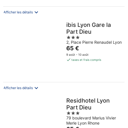
par
nuit
Afficher les détails
ibis Lyon Gare la
Part Dieu
3
2, Place Pierre Renaudel Lyon
out
Le
65 €
of
prix
5
9 août - 10 août
est
taxes et frais compris
de
65 €
par
nuit
Afficher les détails
Residhotel Lyon
Part Dieu
3
79 boulevard Marius Vivier
out
Merle Lyon Rhone
of