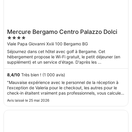
Mercure Bergamo Centro Palazzo Dolci
4
out
Viale Papa Giovanni Xxiii 100 Bergamo BG
of
Séjournez dans cet hôtel avec golf à Bergame. Cet
5
hébergement propose le Wi-Fi gratuit, le petit déjeuner (en
supplément) et un service d'étage. D'après les ...
8,4
/
10
Très bien ! (1 000 avis)
"Mauvaise expérience avec le personnel de la réception à
l'exception de Valeria pour le checkout, les autres pour le
check-in étaitent vraiment pas professionnels, vous calcule a
peine, et en plus elles parlent entre elles de la demande faite
Avis laissé le 25 mai 2026
et à la qu'elle elles ont pas fait le moindre effort pour ..."
S’ouvre dans une nouvelle fenêtre
B&B HOTEL Bergamo City