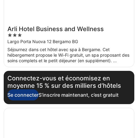
Arli Hotel Business and Wellness
3
out
Largo Porta Nuova 12 Bergamo BG
of
Séjournez dans cet hôtel avec spa à Bergame. Cet
5
hébergement propose le Wi-Fi gratuit, un spa proposant des
soins complets et le petit déjeuner (en supplément). ...
Connectez-vous et économisez en
moyenne 15 % sur des milliers d’hôtels
Se connecter
S’inscrire maintenant, c’est gratuit
S’ouvre dans une nouvelle fenêtre
Mercure Bergamo Centro Palazzo Dolci