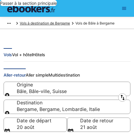
Passer à la section principale
Vols à destination de Bergame
Vols de Bâle à Bergame
Vols
Vol + hôtel
Hôtels
Vols pas chers de Bâle à Bergame
Aller-retour
Aller simple
Multidestination
Origine
Bâle, Bâle-ville, Suisse
Origine
Destination
Bergame, Bergame, Lombardie, Italie
Destination
Date de départ
Date de retour
20 août
21 août