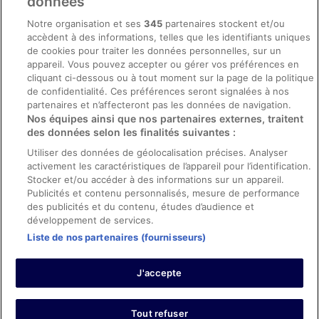
données
Mentions légales / Nous contacter
Notre organisation et ses
345
partenaires stockent et/ou
accèdent à des informations, telles que les identifiants uniques
Directives de contenu et signalement de contenus
de cookies pour traiter les données personnelles, sur un
appareil. Vous pouvez accepter ou gérer vos préférences en
Aide
cliquant ci-dessous ou à tout moment sur la page de la politique
de confidentialité. Ces préférences seront signalées à nos
Soutien
partenaires et n’affecteront pas les données de navigation.
Nos équipes ainsi que nos partenaires externes, traitent
Annuler votre réservation d’hôtel ou de propriété de vacances
des données selon les finalités suivantes :
Annuler votre vol
Utiliser des données de géolocalisation précises. Analyser
Échéances de remboursement
activement les caractéristiques de l’appareil pour l’identification.
Stocker et/ou accéder à des informations sur un appareil.
Utiliser un coupon ebookers
Publicités et contenu personnalisés, mesure de performance
des publicités et du contenu, études d’audience et
développement de services.
Liste de nos partenaires (fournisseurs)
Parmi les moyens de paiement acceptés sur ebookers.fr figurent :
American Express, Diner’s Club International, Mastercard, Visa, Visa
J'accepte
Electron, CartaSi, Carte Bleue, PayPal et Eurocard.
© 2026 Expedia, Inc., une entreprise d’Expedia Group. Tous droits
réservés. ebookers et le logo ebookers sont des marques
commerciales ou des marques déposées d’Expedia, Inc.
Tout refuser