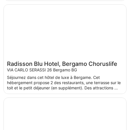
S’ouvre dans une nouvelle fenêtre
Radisson Blu Hotel, Bergamo Choruslife
Radisson Blu Hotel, Bergamo Choruslife
VIA CARLO SERASSI 26 Bergamo BG
Séjournez dans cet hôtel de luxe à Bergame. Cet
hébergement propose 2 des restaurants, une terrasse sur le
toit et le petit déjeuner (en supplément). Des attractions ...
S’ouvre dans une nouvelle fenêtre
Arli Hotel Business and Wellness