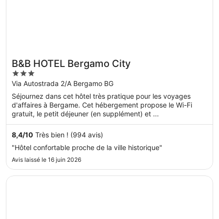
B&B HOTEL Bergamo City
3
out
Via Autostrada 2/A Bergamo BG
of
Séjournez dans cet hôtel très pratique pour les voyages
5
d'affaires à Bergame. Cet hébergement propose le Wi-Fi
gratuit, le petit déjeuner (en supplément) et ...
8,4
/
10
Très bien ! (994 avis)
"Hôtel confortable proche de la ville historique"
Avis laissé le 16 juin 2026
S’ouvre dans une nouvelle fenêtre
Best Western Hotel Piemontese