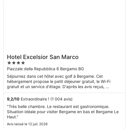
S’ouvre dans une nouvelle fenêtre
Hotel Excelsior San Marco
Hotel Excelsior San Marco
4
out
Piazzale della Repubblica 6 Bergamo BG
of
Séjournez dans cet hôtel avec golf à Bergame. Cet
5
hébergement propose le petit déjeuner gratuit, le Wi-Fi
gratuit et un service d'étage. D'après les avis reçus, ...
9,2
/
10
Extraordinaire ! (1 004 avis)
"Très belle chambre. Le restaurant est gastronomique.
Situation idéale pour visiter Bergame en bas et Bergame Le
Haut."
Avis laissé le 12 juil. 2026