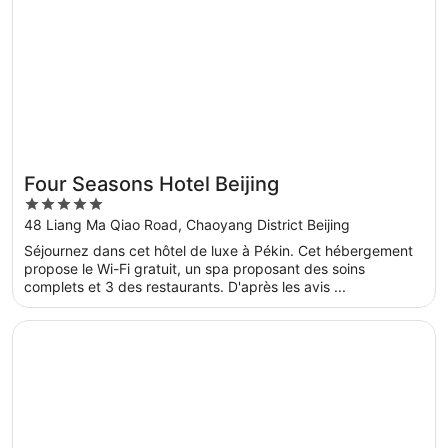
Four Seasons Hotel Beijing
5
out
48 Liang Ma Qiao Road, Chaoyang District Beijing
of
Séjournez dans cet hôtel de luxe à Pékin. Cet hébergement
5
propose le Wi-Fi gratuit, un spa proposant des soins
complets et 3 des restaurants. D'après les avis ...
S’ouvre dans une nouvelle fenêtre
LiveFortuna Hotel