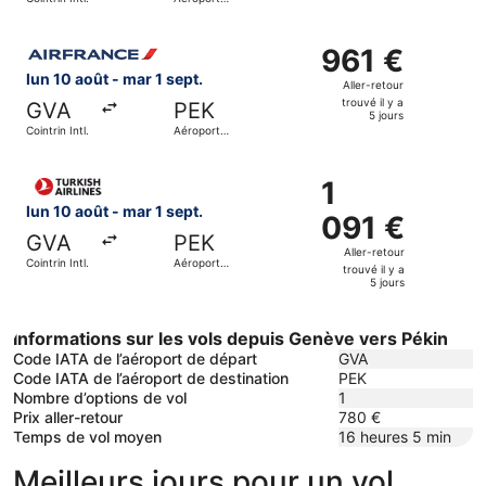
il
international
de la
y
Sélectionner le vol Air France, décollant le lun 10 août de 
capitale
a
961 €
961 €
5
Aller-
lun 10 août - mar 1 sept.
Aller-retour
jours
retour,
trouvé il y a
GVA
PEK
trouvé
5 jours
Cointrin Intl.
Aéroport
il
international
de la
y
Sélectionner le vol Turkish Airlines, décollant le lun 10 aoû
capitale
a
1
1
5
091 €
lun 10 août - mar 1 sept.
091 €
jours
Aller-
GVA
PEK
retour,
Aller-retour
Cointrin Intl.
Aéroport
trouvé
trouvé il y a
international
5 jours
de la
il
capitale
y
a
Informations sur les vols depuis Genève vers Pékin
5
Code IATA de l’aéroport de départ
GVA
Code IATA de l’aéroport de destination
PEK
jours
Nombre d’options de vol
1
Prix aller-retour
780 €
Temps de vol moyen
16 heures 5 min
Meilleurs jours pour un vol