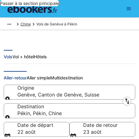
Passer à la section principale
Chine
Vols de Genève à Pékin
Vols
Vol + hôtel
Hôtels
Vols pas chers de Genève à Pékin
Aller-retour
Aller simple
Multidestination
Origine
Genève, Canton de Genève, Suisse
Origine
Destination
Pékin, Pékin, Chine
Destination
Date de départ
Date de retour
22 août
23 août