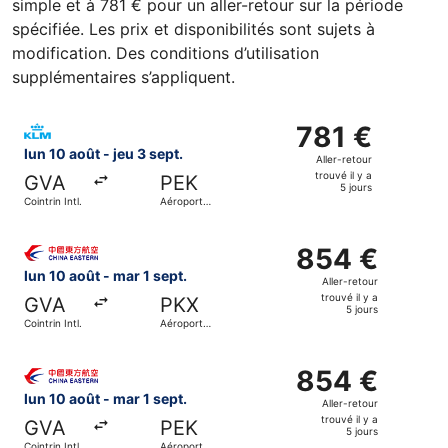
simple et à 781 € pour un aller-retour sur la période
spécifiée. Les prix et disponibilités sont sujets à
modification. Des conditions d’utilisation
supplémentaires s’appliquent.
Sélectionner le vol KLM, décollant le lun 10 août de Cointri
781 €
781 €
Aller-
lun 10 août - jeu 3 sept.
Aller-retour
retour,
trouvé il y a
GVA
PEK
trouvé
5 jours
Cointrin Intl.
Aéroport
il
international
de la
y
Sélectionner le vol China Eastern Airlines, décollant le lun
capitale
a
854 €
854 €
5
Aller-
lun 10 août - mar 1 sept.
Aller-retour
jours
retour,
trouvé il y a
GVA
PKX
trouvé
5 jours
Cointrin Intl.
Aéroport
il
international
de Pékin-
y
Sélectionner le vol China Eastern Airlines, décollant le lun
Daxing
a
854 €
854 €
5
Aller-
lun 10 août - mar 1 sept.
Aller-retour
jours
retour,
trouvé il y a
GVA
PEK
trouvé
5 jours
Cointrin Intl.
Aéroport