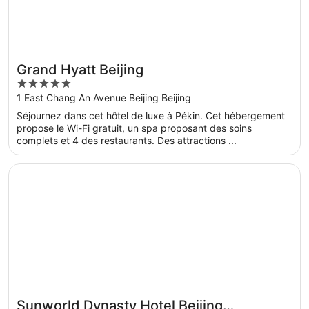
Grand Hyatt Beijing
5
out
1 East Chang An Avenue Beijing Beijing
of
Séjournez dans cet hôtel de luxe à Pékin. Cet hébergement
5
propose le Wi-Fi gratuit, un spa proposant des soins
complets et 4 des restaurants. Des attractions ...
S’ouvre dans une nouvelle fenêtre
Sunworld Dynasty Hotel Beijing Wangfujing
Sunworld Dynasty Hotel Beijing