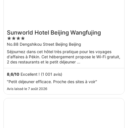
Sunworld Hotel Beijing Wangfujing
4
out
No.88 Dengshikou Street Beijing Beijing
of
Séjournez dans cet hôtel très pratique pour les voyages
5
d'affaires à Pékin. Cet hébergement propose le Wi-Fi gratuit,
2 des restaurants et le petit déjeuner ...
8,6
/
10
Excellent ! (1 001 avis)
"Petit déjeuner efficace. Proche des sites à voir"
Avis laissé le 7 août 2026
S’ouvre dans une nouvelle fenêtre
Grand Hyatt Beijing