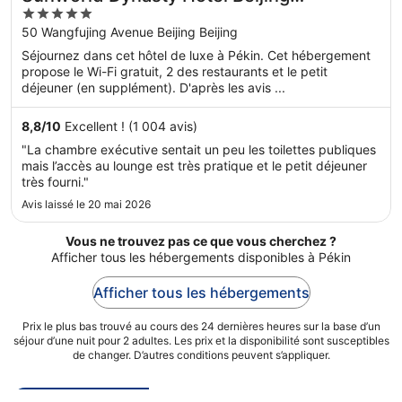
5
Wangfujing
out
50 Wangfujing Avenue Beijing Beijing
of
Séjournez dans cet hôtel de luxe à Pékin. Cet hébergement
5
propose le Wi-Fi gratuit, 2 des restaurants et le petit
déjeuner (en supplément). D'après les avis ...
8,8
/
10
Excellent ! (1 004 avis)
"La chambre exécutive sentait un peu les toilettes publiques
mais l’accès au lounge est très pratique et le petit déjeuner
très fourni."
Avis laissé le 20 mai 2026
Vous ne trouvez pas ce que vous cherchez ?
Afficher tous les hébergements disponibles à Pékin
Afficher tous les hébergements
Prix le plus bas trouvé au cours des 24 dernières heures sur la base d’un
séjour d’une nuit pour 2 adultes. Les prix et la disponibilité sont susceptibles
de changer. D’autres conditions peuvent s’appliquer.