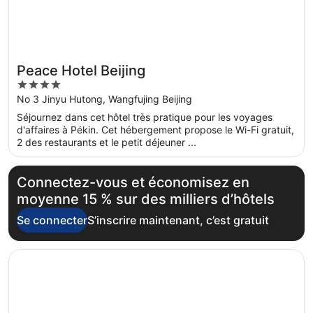
Peace Hotel Beijing
4
out
No 3 Jinyu Hutong, Wangfujing Beijing
of
Séjournez dans cet hôtel très pratique pour les voyages
5
d'affaires à Pékin. Cet hébergement propose le Wi-Fi gratuit,
2 des restaurants et le petit déjeuner ...
Connectez-vous et économisez en
moyenne 15 % sur des milliers d’hôtels
Se connecter
S’inscrire maintenant, c’est gratuit
S’ouvre dans une nouvelle fenêtre
Sunworld Hotel Beijing Wangfujing