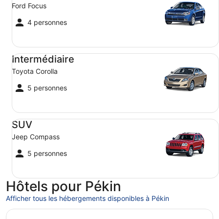
Ford Focus
4 personnes
Intermédiaire Toyota Corolla
Intermédiaire
Toyota Corolla
5 personnes
SUV Jeep Compass
SUV
Jeep Compass
5 personnes
Hôtels pour Pékin
Afficher tous les hébergements disponibles à Pékin
S’ouvre dans une nouvelle fenêtre
Four Seasons Hotel Beijing