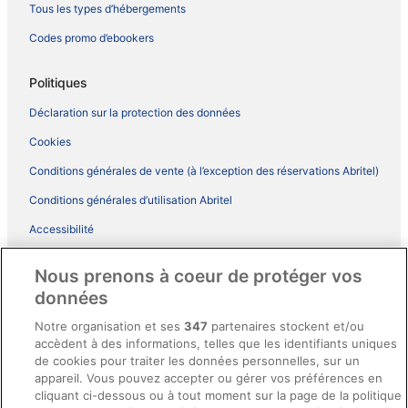
Tous les types d’hébergements
Codes promo d’ebookers
Politiques
Déclaration sur la protection des données
Cookies
Conditions générales de vente (à l’exception des réservations Abritel)
Conditions générales d’utilisation Abritel
Accessibilité
Comment fonctionne notre site
Nous prenons à coeur de protéger vos
Conditions générales du programme BONUS+ d’ebookers
données
Mentions légales / Nous contacter
Notre organisation et ses
347
partenaires stockent et/ou
accèdent à des informations, telles que les identifiants uniques
Directives de contenu et signalement de contenus
de cookies pour traiter les données personnelles, sur un
appareil. Vous pouvez accepter ou gérer vos préférences en
Aide
cliquant ci-dessous ou à tout moment sur la page de la politique