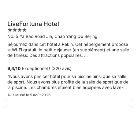
LiveFortuna Hotel
4
out
No. 5 Ya Bao Road Jia, Chao Yang Qu Beijing
of
Séjournez dans cet hôtel à Pékin. Cet hébergement propose
5
le Wi-Fi gratuit, le petit déjeuner (en supplément) et une salle
de fitness. Des attractions populaires, ...
9,4
/
10
Exceptionnel ! (320 avis)
"Nous avons pris cet hôtel pour sa piscine ainsi que sa salle
de sport. Nous avons plus profité de la salle de sport que de
la piscine. Les chambres étaient bien équipées avec lave-
linge etc. Point négatif, il y a une cour fermée et les fenetre
Avis laissé le 5 août 2026
s'ouvrent sur cette cour. La chambre sent donc
régulièrement ..."
S’ouvre dans une nouvelle fenêtre
Peace Hotel Beijing