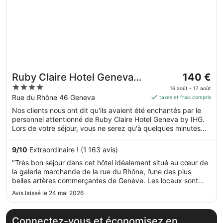
Le
Ruby Claire Hotel Geneva
140 €
prix
4
by IHG
16 août - 17 août
est
out
Rue du Rhône 46 Geneva
taxes et frais compris
de 140 €
of
Nos clients nous ont dit qu'ils avaient été enchantés par le
par
5
personnel attentionné de Ruby Claire Hotel Geneva by IHG.
nuit
Lors de votre séjour, vous ne serez qu'à quelques minutes
du 16
de marche de Rue du Rhône. Vous pourrez profiter de
août
services et équipements comme l'accès Wi-Fi à Internet
9
/
10
Extraordinaire ! (1 163 avis)
au 17
gratuit et un bar, sans oublier un café.
"Très bon séjour dans cet hôtel idéalement situé au cœur de
août.
la galerie marchande de la rue du Rhône, l’une des plus
belles artères commerçantes de Genève. Les locaux sont
propres, bien entretenus, le personnel est accueillant et
Avis laissé le 24 mai 2026
attentionné. Un hôtel que je recommande !"
Connectez-vous et économisez en