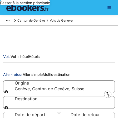
Passer à la section principale
Canton de Genève
Vols de Genève
Vols
Vol + hôtel
Hôtels
Vols pas cher au départ de
Genève
Aller-retour
Aller simple
Multidestination
Origine
Genève, Canton de Genève, Suisse
Origine
Destination
Destination
Date de départ
Date de retour