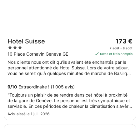
Le
Hotel Suisse
173 €
prix
3
7 août - 8 août
est
out
10 Place Cornavin Geneva GE
taxes et frais compris
de 173 €
of
Nos clients nous ont dit qu'ils avaient été enchantés par le
par
5
personnel attentionné de Hotel Suisse. Lors de votre séjour,
nuit
vous ne serez qu'à quelques minutes de marche de Basilique
du 7
Notre-Dame. L'accès Wi-Fi à Internet gratuit, un centre
août
d'affaires et le petit déjeuner (en supplément) sont
9
/
10
Extraordinaire ! (1 005 avis)
au 8
disponibles.
"Toujours un plaisir de se rendre dans cet hôtel à proximité
août.
de la gare de Genève. Le personnel est très sympathique et
serviable. En ces périodes de chaleur la climatisation s'avère
très agréable"
Avis laissé le 1 juil. 2026
S’ouvre dans une nouvelle fenêtre
Ruby Claire Hotel Geneva by IHG