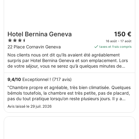
Le
Hotel Bernina Geneva
150 €
prix
3.5
16 août - 17 août
est
out
22 Place Cornavin Geneva
taxes et frais compris
de 150 €
of
Nos clients nous ont dit qu'ils avaient été agréablement
par
5
surpris par Hotel Bernina Geneva et son emplacement. Lors
nuit
de votre séjour, vous ne serez qu'à quelques minutes de
du 16
marche de Basilique Notre-Dame. L'accès Wi-Fi à Internet
août
gratuit, un service de nettoyage à sec / blanchisserie et un
9,4
/
10
Exceptionnel ! (717 avis)
au 17
service de conciergerie sont disponibles.
"Chambre propre et agréable, très bien climatisée. Quelques
août.
bémols toutefois, la chambre est très petite, pas de placard,
pas du tout pratique lorsqu’on reste plusieurs jours. Il y a
quelques cintres accrochés sur un petit meuble en hauteur
Avis laissé le 29 juil. 2026
dans le couloir et dans lequel est posé le coffre-fort + ..."
S’ouvre dans une nouvelle fenêtre
Hotel Suisse