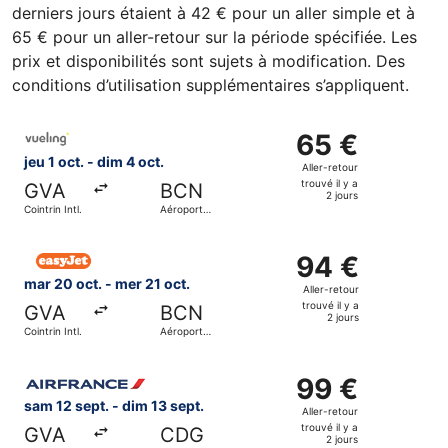
derniers jours étaient à 42 € pour un aller simple et à
65 € pour un aller-retour sur la période spécifiée. Les
prix et disponibilités sont sujets à modification. Des
conditions d’utilisation supplémentaires s’appliquent.
Sélectionner le vol Vueling Airlines, décollant le jeu 1 oct
65 €
65 €
Aller-
jeu 1 oct. - dim 4 oct.
Aller-retour
retour,
trouvé il y a
GVA
BCN
trouvé
2 jours
Cointrin Intl.
Aéroport
il
international
de
y
Sélectionner le vol easyJet, décollant le mar 20 oct. de Coi
Barcelone
a
94 €
94 €
2
Aller-
mar 20 oct. - mer 21 oct.
Aller-retour
jours
retour,
trouvé il y a
GVA
BCN
trouvé
2 jours
Cointrin Intl.
Aéroport
il
international
de
y
Sélectionner le vol Air France, décollant le sam 12 sept. de
Barcelone
a
99 €
99 €
2
Aller-
sam 12 sept. - dim 13 sept.
Aller-retour
jours
retour,
trouvé il y a
GVA
CDG
trouvé
2 jours