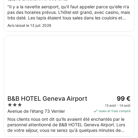
au 22
gratuit, une navette gratuite vers et depuis l'aéroport, sans
"Il y a la navette aeroport, qu'il faut appeler parce qu'elle n'a
oublier 2 des restaurants. Cet hébergement propose des
août.
pas des horaires prévus. L'hôtel est grand, avec casino, mais
services et équipements pour chouchouter les boules de
très daté. Les tapis étaient tous sales dans les couloirs et
tous poils, notamment des gamelles pour l'eau et la
dans la chambre.. Il y'a des restaurants, on n'a pas connu le
nourriture.
Avis laissé le 13 juil. 2026
japonais, mais l'autre était très bien, par contre ..."
S’ouvre dans une nouvelle fenêtre
B&B HOTEL Geneva Airport
Le
B&B HOTEL Geneva Airport
99 €
prix
3
13 août - 14 août
est
out
Avenue de l'étang 73 Vernier
taxes et frais compris
de 99 €
of
Nos clients nous ont dit qu'ils avaient été enchantés par le
par
5
personnel attentionné de B&B HOTEL Geneva Airport. Lors
nuit
de votre séjour, vous ne serez qu'à quelques minutes de
du 13
marche de Centre commercial Balexert. Parmi les prestations