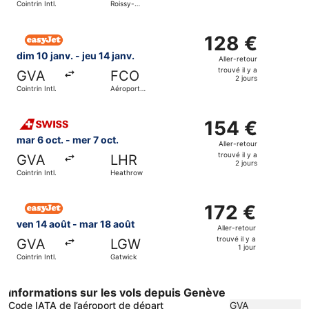
Cointrin Intl.
Roissy-
il
Charles de
Gaulle
y
Sélectionner le vol easyJet, décollant le dim 10 janv. de C
a
128 €
128 €
2
Aller-
dim 10 janv. - jeu 14 janv.
Aller-retour
jours
retour,
trouvé il y a
GVA
FCO
trouvé
2 jours
Cointrin Intl.
Aéroport
il
international
Léonard-
y
Sélectionner le vol Swiss International Air Lines, décollant
de-Vinci de
a
154 €
154 €
Rome
Fiumicino
2
Aller-
mar 6 oct. - mer 7 oct.
Aller-retour
jours
retour,
trouvé il y a
GVA
LHR
trouvé
2 jours
Cointrin Intl.
Heathrow
il
y
Sélectionner le vol easyJet, décollant le ven 14 août de Coi
a
172 €
172 €
2
Aller-
ven 14 août - mar 18 août
Aller-retour
jours
retour,
trouvé il y a
GVA
LGW
trouvé
1 jour
Cointrin Intl.
Gatwick
il
y
a
Informations sur les vols depuis Genève
1
Code IATA de l’aéroport de départ
GVA