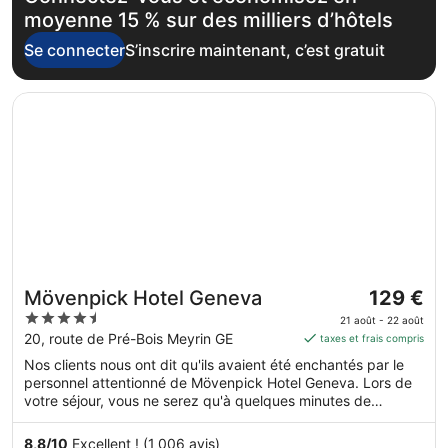
moyenne 15 % sur des milliers d’hôtels
Se connecter
S’inscrire maintenant, c’est gratuit
S’ouvre dans une nouvelle fenêtre
Mövenpick Hotel Geneva
Le
Mövenpick Hotel Geneva
129 €
prix
4.5
21 août - 22 août
est
out
20, route de Pré-Bois Meyrin GE
taxes et frais compris
de 129 €
of
Nos clients nous ont dit qu'ils avaient été enchantés par le
par
5
personnel attentionné de Mövenpick Hotel Geneva. Lors de
nuit
votre séjour, vous ne serez qu'à quelques minutes de
du 21
marche de Centre commercial Balexert. Parmi les prestations
août
de cet hébergement, on compte l'accès Wi-Fi à Internet
8,8
/
10
Excellent ! (1 006 avis)