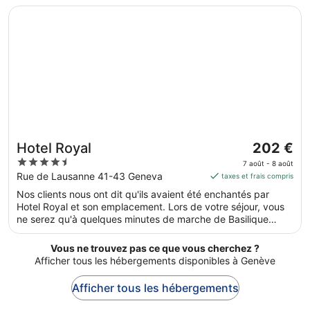
août
de cet hébergement, on compte l'accès Wi-Fi à Internet
S’ouvre dans une nouvelle fenêtre
Hotel Royal
au 14
gratuit, une navette gratuite vers et depuis l'aéroport, sans
oublier le petit déjeuner (en supplément).
août.
Le
Hotel Royal
202 €
prix
4.5
7 août - 8 août
est
out
Rue de Lausanne 41-43 Geneva
taxes et frais compris
de 202 €
of
Nos clients nous ont dit qu'ils avaient été enchantés par
par
5
Hotel Royal et son emplacement. Lors de votre séjour, vous
nuit
ne serez qu'à quelques minutes de marche de Basilique
du 7
Notre-Dame. Vous pourrez profiter de services et
août
équipements comme l'accès Wi-Fi à Internet gratuit et 2 des
Vous ne trouvez pas ce que vous cherchez ?
au 8
restaurants, sans oublier un centre de fitness. Cet
Afficher tous les hébergements disponibles à Genève
hébergement propose des services et équipements pour
août.
chouchouter les boules de tous poils, notamment des
Afficher tous les hébergements
gamelles pour l'eau et la nourriture.