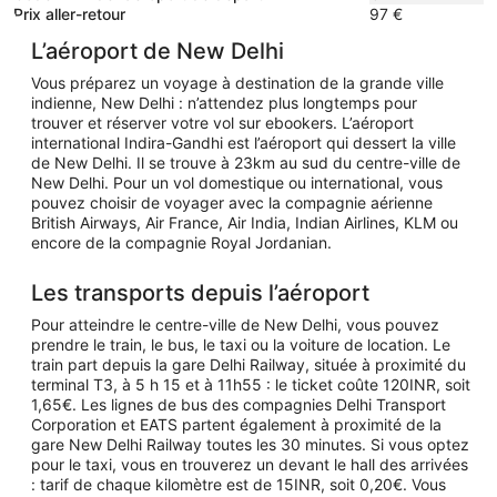
jour
Prix aller-retour
97 €
L’aéroport de New Delhi
Vous préparez un voyage à destination de la grande ville
indienne, New Delhi : n’attendez plus longtemps pour
trouver et réserver votre vol sur ebookers. L’aéroport
international Indira-Gandhi est l’aéroport qui dessert la ville
de New Delhi. Il se trouve à 23km au sud du centre-ville de
New Delhi. Pour un vol domestique ou international, vous
pouvez choisir de voyager avec la compagnie aérienne
British Airways, Air France, Air India, Indian Airlines, KLM ou
encore de la compagnie Royal Jordanian.
Les transports depuis l’aéroport
Pour atteindre le centre-ville de New Delhi, vous pouvez
prendre le train, le bus, le taxi ou la voiture de location. Le
train part depuis la gare Delhi Railway, située à proximité du
terminal T3, à 5 h 15 et à 11h55 : le ticket coûte 120INR, soit
1,65€. Les lignes de bus des compagnies Delhi Transport
Corporation et EATS partent également à proximité de la
gare New Delhi Railway toutes les 30 minutes. Si vous optez
pour le taxi, vous en trouverez un devant le hall des arrivées
: tarif de chaque kilomètre est de 15INR, soit 0,20€. Vous