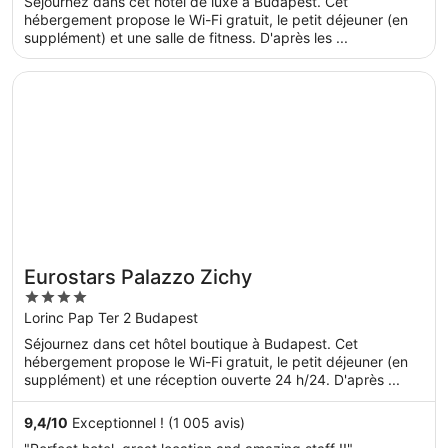
Séjournez dans cet hôtel de luxe à Budapest. Cet
5
hébergement propose le Wi-Fi gratuit, le petit déjeuner (en
supplément) et une salle de fitness. D'après les ...
S’ouvre dans une nouvelle fenêtre
Eurostars Palazzo Zichy
Eurostars Palazzo Zichy
4
out
Lorinc Pap Ter 2 Budapest
of
Séjournez dans cet hôtel boutique à Budapest. Cet
5
hébergement propose le Wi-Fi gratuit, le petit déjeuner (en
supplément) et une réception ouverte 24 h/24. D'après ...
9,4
/
10
Exceptionnel ! (1 005 avis)