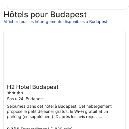
Hôtels pour Budapest
Afficher tous les hébergements disponibles à Budapest
S’ouvre dans une nouvelle fenêtre
H2 Hotel Budapest
H2 Hotel Budapest
3.5
out
Sas u.24. Budapest
of
Séjournez dans cet hôtel à Budapest. Cet hébergement
5
propose le petit déjeuner gratuit, le Wi-Fi gratuit et un
parking (en supplément). D'après les avis reçus, ...
9,2
/
10
Extraordinaire ! (1 839 avis)