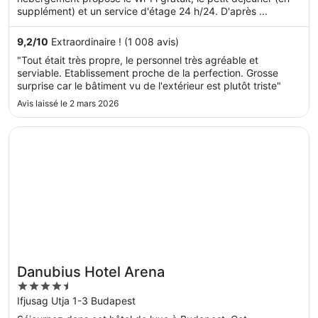
supplément) et un service d'étage 24 h/24. D'après ...
9,2
/
10
Extraordinaire ! (1 008 avis)
"Tout était très propre, le personnel très agréable et
serviable. Etablissement proche de la perfection. Grosse
surprise car le bâtiment vu de l'extérieur est plutôt triste"
Avis laissé le 2 mars 2026
S’ouvre dans une nouvelle fenêtre
Danubius Hotel Arena
Danubius Hotel Arena
4.5
out
Ifjusag Utja 1-3 Budapest
of