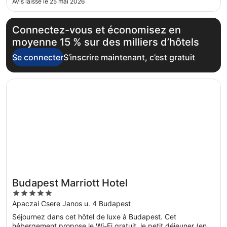
Avis laissé le 25 mai 2026
evacuation clogged and one hole in the bed sheets…Took 1
full day to ..."
Connectez-vous et économisez en
moyenne 15 % sur des milliers d’hôtels
Se connecter
S’inscrire maintenant, c’est gratuit
S’ouvre dans une nouvelle fenêtre
Budapest Marriott Hotel
Budapest Marriott Hotel
5
out
Apaczai Csere Janos u. 4 Budapest
of
Séjournez dans cet hôtel de luxe à Budapest. Cet
5
hébergement propose le Wi-Fi gratuit, le petit déjeuner (en