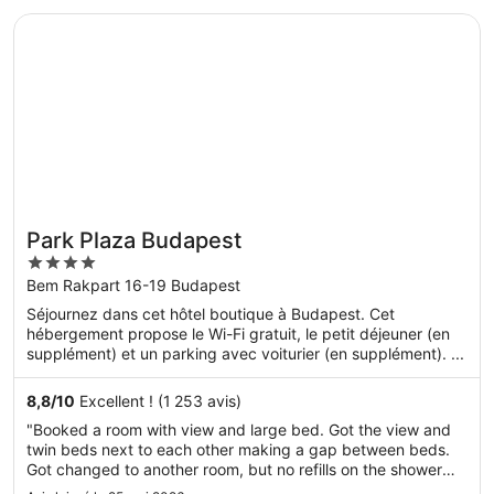
S’ouvre dans une nouvelle fenêtre
Park Plaza Budapest
Park Plaza Budapest
4
out
Bem Rakpart 16-19 Budapest
of
Séjournez dans cet hôtel boutique à Budapest. Cet
5
hébergement propose le Wi-Fi gratuit, le petit déjeuner (en
supplément) et un parking avec voiturier (en supplément). ...
8,8
/
10
Excellent ! (1 253 avis)
"Booked a room with view and large bed. Got the view and
twin beds next to each other making a gap between beds.
Got changed to another room, but no refills on the shower
gel and body lotion which were empty upon arrival, shower