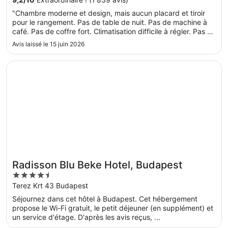
"Chambre moderne et design, mais aucun placard et tiroir
pour le rangement. Pas de table de nuit. Pas de machine à
café. Pas de coffre fort. Climatisation difficile à régler. Pas au
niveau d'une chambre "supérieure"."
Avis laissé le 15 juin 2026
S’ouvre dans une nouvelle fenêtre
Radisson Blu Beke Hotel, Budapest
Radisson Blu Beke Hotel, Budapest
4.5
out
Terez Krt 43 Budapest
of
Séjournez dans cet hôtel à Budapest. Cet hébergement
5
propose le Wi-Fi gratuit, le petit déjeuner (en supplément) et
un service d'étage. D'après les avis reçus, ...