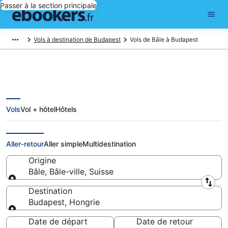
Passer à la section principale
Vols à destination de Budapest
Vols de Bâle à Budapest
Vols
Vol + hôtel
Hôtels
Vols pas chers de Bâle à
Budapest
Aller-retour
Aller simple
Multidestination
Origine
Bâle, Bâle-ville, Suisse
Origine
Destination
Budapest, Hongrie
Destination
Date de départ
Date de retour