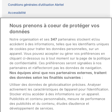
Conditions générales d’utilisation Abritel
Accessibilité
Comment fonctionne notre site
Nous prenons à coeur de protéger vos
Conditions générales du programme BONUS+ d’ebookers
données
Mentions légales / Nous contacter
Notre organisation et ses
347
partenaires stockent et/ou
accèdent à des informations, telles que les identifiants uniques
Directives de contenu et signalement de contenus
de cookies pour traiter les données personnelles, sur un
appareil. Vous pouvez accepter ou gérer vos préférences en
Aide
cliquant ci-dessous ou à tout moment sur la page de la politique
de confidentialité. Ces préférences seront signalées à nos
Soutien
partenaires et n’affecteront pas les données de navigation.
Nos équipes ainsi que nos partenaires externes, traitent
Annuler votre réservation d’hôtel ou de propriété de vacances
des données selon les finalités suivantes :
Annuler votre vol
Utiliser des données de géolocalisation précises. Analyser
Échéances de remboursement
activement les caractéristiques de l’appareil pour l’identification.
Stocker et/ou accéder à des informations sur un appareil.
Utiliser un coupon ebookers
Publicités et contenu personnalisés, mesure de performance
des publicités et du contenu, études d’audience et
développement de services.