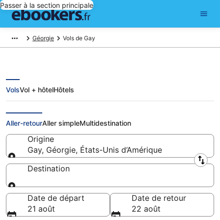
Passer à la section principale
Géorgie
Vols de Gay
Vols
Vol + hôtel
Hôtels
Vols pas cher au départ de Gay
Aller-retour
Aller simple
Multidestination
Origine
Gay, Géorgie, États-Unis d’Amérique
Origine
Destination
Destination
Date de départ
Date de retour
21 août
22 août