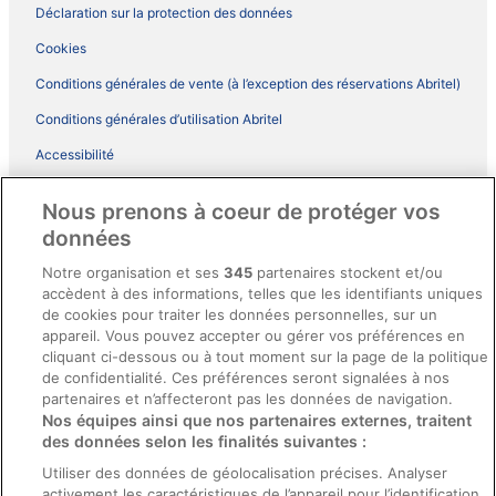
Déclaration sur la protection des données
Cookies
Conditions générales de vente (à l’exception des réservations Abritel)
Conditions générales d’utilisation Abritel
Accessibilité
Comment fonctionne notre site
Nous prenons à coeur de protéger vos
Conditions générales du programme BONUS+ d’ebookers
données
Mentions légales / Nous contacter
Notre organisation et ses
345
partenaires stockent et/ou
accèdent à des informations, telles que les identifiants uniques
Directives de contenu et signalement de contenus
de cookies pour traiter les données personnelles, sur un
appareil. Vous pouvez accepter ou gérer vos préférences en
Aide
cliquant ci-dessous ou à tout moment sur la page de la politique
de confidentialité. Ces préférences seront signalées à nos
Soutien
partenaires et n’affecteront pas les données de navigation.
Nos équipes ainsi que nos partenaires externes, traitent
Annuler votre réservation d’hôtel ou de propriété de vacances
des données selon les finalités suivantes :
Annuler votre vol
Utiliser des données de géolocalisation précises. Analyser
Échéances de remboursement
activement les caractéristiques de l’appareil pour l’identification.