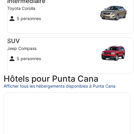
Intermédiaire
Toyota Corolla
5 personnes
SUV Jeep Compass
SUV
Jeep Compass
5 personnes
Hôtels pour Punta Cana
Afficher tous les hébergements disponibles à Punta Cana
S’ouvre dans une nouvelle fenêtre
Lopesan Costa Bávaro Resort Spa & Casino - All Inclusiv