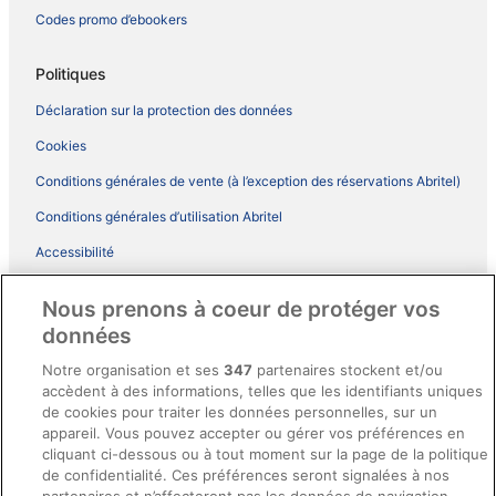
Codes promo d’ebookers
Politiques
Déclaration sur la protection des données
Cookies
Conditions générales de vente (à l’exception des réservations Abritel)
Conditions générales d’utilisation Abritel
Accessibilité
Comment fonctionne notre site
Nous prenons à coeur de protéger vos
Conditions générales du programme BONUS+ d’ebookers
données
Mentions légales / Nous contacter
Notre organisation et ses
347
partenaires stockent et/ou
accèdent à des informations, telles que les identifiants uniques
Directives de contenu et signalement de contenus
de cookies pour traiter les données personnelles, sur un
appareil. Vous pouvez accepter ou gérer vos préférences en
Aide
cliquant ci-dessous ou à tout moment sur la page de la politique
de confidentialité. Ces préférences seront signalées à nos
Soutien