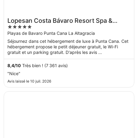
Lopesan Costa Bávaro Resort Spa &
5
Casino - All Inclusive
out
Playas de Bavaro Punta Cana La Altagracia
of
Séjournez dans cet hébergement de luxe à Punta Cana. Cet
5
hébergement propose le petit déjeuner gratuit, le Wi-Fi
gratuit et un parking gratuit. D'après les avis ...
8,4
/
10
Très bien ! (7 361 avis)
"Nice"
Avis laissé le 10 juil. 2026
S’ouvre dans une nouvelle fenêtre
Serenade Caribe Club Family Beach Resort – All Inclusive