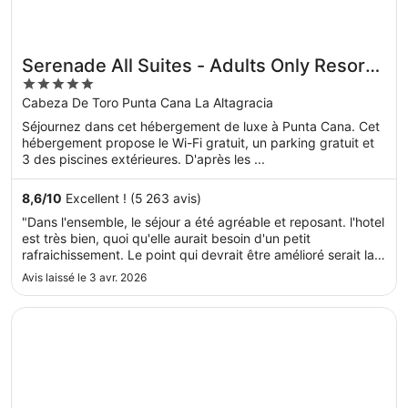
Serenade All Suites - Adults Only Resort -
5
All inclusive
out
Cabeza De Toro Punta Cana La Altagracia
of
Séjournez dans cet hébergement de luxe à Punta Cana. Cet
5
hébergement propose le Wi-Fi gratuit, un parking gratuit et
3 des piscines extérieures. D'après les ...
8,6
/
10
Excellent ! (5 263 avis)
"Dans l'ensemble, le séjour a été agréable et reposant. l'hotel
est très bien, quoi qu'elle aurait besoin d'un petit
rafraichissement. Le point qui devrait être amélioré serait la
nourriture ; la qualité n'est pas égale. Certains restaurants
Avis laissé le 3 avr. 2026
sont excellents (Steakhouse, Teppanyaki, buffet principale).
..."
S’ouvre dans une nouvelle fenêtre
Ocean Blue & Sand Beach Resort - All Inclusive