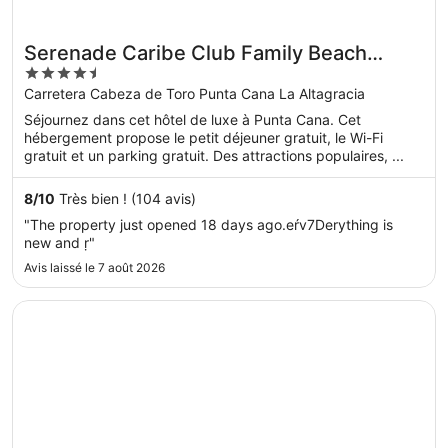
Serenade Caribe Club Family Beach
4.5
Resort – All Inclusive
out
Carretera Cabeza de Toro Punta Cana La Altagracia
of
Séjournez dans cet hôtel de luxe à Punta Cana. Cet
5
hébergement propose le petit déjeuner gratuit, le Wi-Fi
gratuit et un parking gratuit. Des attractions populaires, ...
8
/
10
Très bien ! (104 avis)
"The property just opened 18 days ago.eŕv7Derything is
new and ṛ"
Avis laissé le 7 août 2026
S’ouvre dans une nouvelle fenêtre
Serenade Punta Cana Beach & Spa Resort - All Inclusive