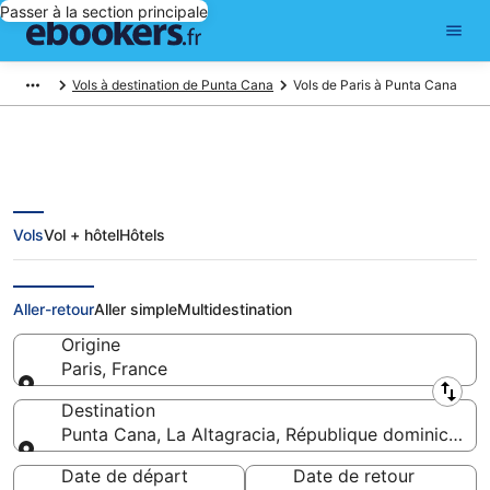
Passer à la section principale
Vols à destination de Punta Cana
Vols de Paris à Punta Cana
Vols
Vol + hôtel
Hôtels
Vols pas chers de Paris à Punta
Cana
Aller-retour
Aller simple
Multidestination
Origine
Paris, France
Origine
Destination
Punta Cana, La Altagracia, République dominicaine
Destination
Date de départ
Date de retour