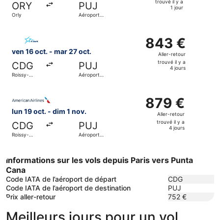
trouvé il y a
ORY
PUJ
trouvé
1 jour
Orly
Aéroport
il
international
de Punta
y
Sélectionner le vol Air Transat, décollant le ven 16 oct. d
Cana
a
843 €
843 €
1
Aller-
ven 16 oct. - mar 27 oct.
Aller-retour
jour
retour,
trouvé il y a
CDG
PUJ
trouvé
4 jours
Roissy-
Aéroport
il
Charles de
international
Gaulle
de Punta
y
Sélectionner le vol American Airlines, décollant le lun 19 
Cana
a
879 €
879 €
4
Aller-
lun 19 oct. - dim 1 nov.
Aller-retour
jours
retour,
trouvé il y a
CDG
PUJ
trouvé
4 jours
Roissy-
Aéroport
il
Charles de
international
Gaulle
de Punta
y
Cana
a
Informations sur les vols depuis Paris vers Punta
4
Cana
jours
Code IATA de l’aéroport de départ
CDG
Code IATA de l’aéroport de destination
PUJ
Prix aller-retour
752 €
Meilleurs jours pour un vol