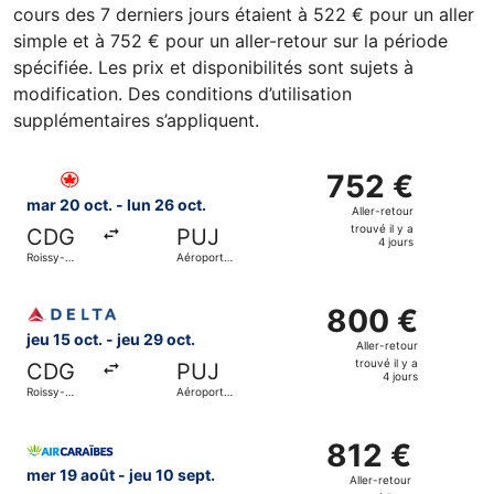
cours des 7 derniers jours étaient à 522 € pour un aller
simple et à 752 € pour un aller-retour sur la période
spécifiée. Les prix et disponibilités sont sujets à
modification. Des conditions d’utilisation
supplémentaires s’appliquent.
Sélectionner le vol Air Canada, décollant le mar 20 oct. d
752 €
752 €
Aller-
mar 20 oct. - lun 26 oct.
Aller-retour
retour,
trouvé il y a
CDG
PUJ
trouvé
4 jours
Roissy-
Aéroport
il
Charles de
international
Gaulle
de Punta
y
Sélectionner le vol Delta, décollant le jeu 15 oct. de Rois
Cana
a
800 €
800 €
4
Aller-
jeu 15 oct. - jeu 29 oct.
Aller-retour
jours
retour,
trouvé il y a
CDG
PUJ
trouvé
4 jours
Roissy-
Aéroport
il
Charles de
international
Gaulle
de Punta
y
Sélectionner le vol Air Caraibes, décollant le mer 19 août 
Cana
a
812 €
812 €
4
Aller-
mer 19 août - jeu 10 sept.
Aller-retour
jours
retour,