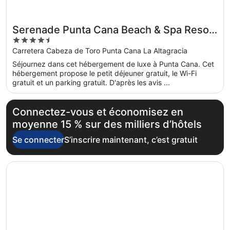
Serenade Punta Cana Beach & Spa Resort
4.5
- All Inclusive
out
Carretera Cabeza de Toro Punta Cana La Altagracia
of
Séjournez dans cet hébergement de luxe à Punta Cana. Cet
5
hébergement propose le petit déjeuner gratuit, le Wi-Fi
gratuit et un parking gratuit. D'après les avis ...
Connectez-vous et économisez en
moyenne 15 % sur des milliers d’hôtels
Se connecter
S’inscrire maintenant, c’est gratuit
S’ouvre dans une nouvelle fenêtre
Serenade All Suites - Adults Only Resort - All inclusive