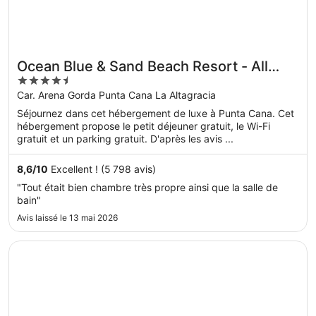
Ocean Blue & Sand Beach Resort - All
4.5
Inclusive
out
Car. Arena Gorda Punta Cana La Altagracia
of
Séjournez dans cet hébergement de luxe à Punta Cana. Cet
5
hébergement propose le petit déjeuner gratuit, le Wi-Fi
gratuit et un parking gratuit. D'après les avis ...
8,6
/
10
Excellent ! (5 798 avis)
"Tout était bien chambre très propre ainsi que la salle de
bain"
Avis laissé le 13 mai 2026
S’ouvre dans une nouvelle fenêtre
Excellence Punta Cana - Adults Only All Inclusive