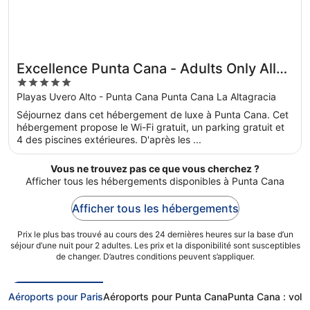
Excellence Punta Cana - Adults Only All
5
Inclusive
out
Playas Uvero Alto - Punta Cana Punta Cana La Altagracia
of
Séjournez dans cet hébergement de luxe à Punta Cana. Cet
5
hébergement propose le Wi-Fi gratuit, un parking gratuit et
4 des piscines extérieures. D'après les ...
Vous ne trouvez pas ce que vous cherchez ?
Afficher tous les hébergements disponibles à Punta Cana
Afficher tous les hébergements
Prix le plus bas trouvé au cours des 24 dernières heures sur la base d’un
séjour d’une nuit pour 2 adultes. Les prix et la disponibilité sont susceptibles
de changer. D’autres conditions peuvent s’appliquer.
Aéroports pour Paris
Aéroports pour Punta Cana
Punta Cana : vols 