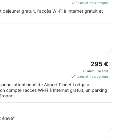
est
taxes et frais compris
de 37 €
 déjeuner gratuit, l'accès Wi-Fi à Internet gratuit et
par
nuit
du 7
août
au 8
août.
Le
295 €
prix
13 août - 14 août
est
taxes et frais compris
de 295 €
rsonnel attentionné de Airport Planet Lodge at
par
on compte l'accès Wi-Fi à Internet gratuit, un parking
nuit
éroport.
du 13
août
au 14
x élevé"
août.