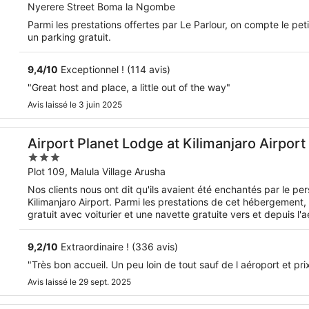
out
Nyerere Street Boma la Ngombe
of
Parmi les prestations offertes par Le Parlour, on compte le petit
5
un parking gratuit.
9,4
/
10
Exceptionnel ! (114 avis)
"Great host and place, a little out of the way"
Avis laissé le 3 juin 2025
Airport Planet Lodge at Kilimanjaro Airport
3
out
Plot 109, Malula Village Arusha
of
Nos clients nous ont dit qu'ils avaient été enchantés par le pe
5
Kilimanjaro Airport. Parmi les prestations de cet hébergement, 
gratuit avec voiturier et une navette gratuite vers et depuis l'a
9,2
/
10
Extraordinaire ! (336 avis)
"Très bon accueil. Un peu loin de tout sauf de l aéroport et pri
Avis laissé le 29 sept. 2025