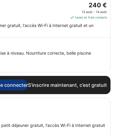
Le
240 €
prix
13 août - 14 août
est
taxes et frais compris
de 240 €
r gratuit, l'accès Wi-Fi à Internet gratuit et un
par
nuit
du 13
août
au 14
se à niveau. Nourriture correcte, belle piscine
août.
e connecter
S’inscrire maintenant, c’est gratuit
tit déjeuner gratuit, l'accès Wi-Fi à Internet gratuit