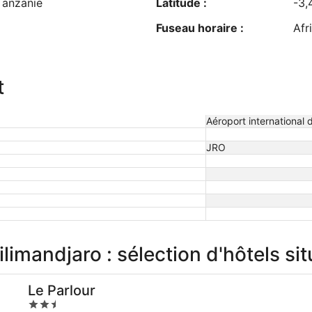
Tanzanie
Latitude :
-3,
Fuseau horaire :
Afr
t
Aéroport international 
JRO
limandjaro : sélection d'hôtels si
Le Parlour
2.5