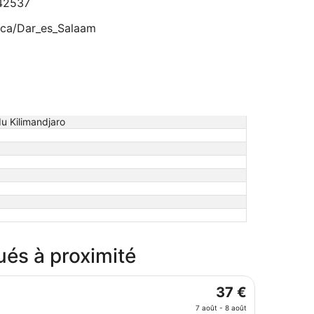
42537
ica/Dar_es_Salaam
du Kilimandjaro
tués à proximité
Le
37 €
prix
7 août - 8 août