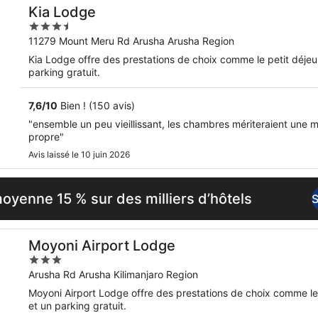
Kia Lodge
3.5
out
11279 Mount Meru Rd Arusha Arusha Region
of
Kia Lodge offre des prestations de choix comme le petit déjeune
5
parking gratuit.
7,6
/
10
Bien ! (150 avis)
"ensemble un peu vieillissant, les chambres mériteraient une mi
propre"
Avis laissé le 10 juin 2026
yenne 15 % sur des milliers d’hôtels
S
Moyoni Airport Lodge
3
out
Arusha Rd Arusha Kilimanjaro Region
of
Moyoni Airport Lodge offre des prestations de choix comme le pe
5
et un parking gratuit.