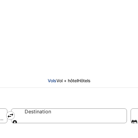
al du Kilimandjaro - vo
ues
Vols
Vol + hôtel
Hôtels
Destination
ternational du Kilimandjaro)
Destination