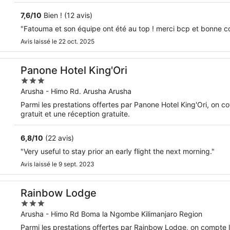
7,6
/
10
Bien ! (12 avis)
"Fatouma et son équipe ont été au top ! merci bcp et bonne co
Avis laissé le 22 oct. 2025
Panone Hotel King'Ori
3
out
Arusha - Himo Rd. Arusha Arusha
of
Parmi les prestations offertes par Panone Hotel King'Ori, on com
5
gratuit et une réception gratuite.
6,8
/
10
(22 avis)
"Very useful to stay prior an early flight the next morning."
Avis laissé le 9 sept. 2023
Rainbow Lodge
3
out
Arusha - Himo Rd Boma la Ngombe Kilimanjaro Region
of
Parmi les prestations offertes par Rainbow Lodge, on compte le petit déjeuner gratuit, l'accès Wi-Fi à Internet