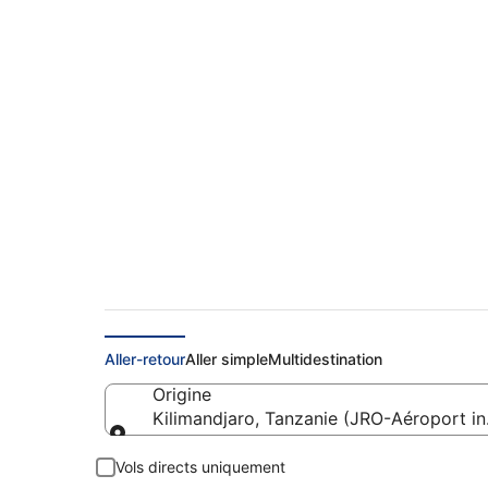
Aéroport internation
informations pratiq
Aller-retour
Aller simple
Multidestination
Origine
Kilimandjaro, Tanzanie (JRO-Aéroport in
Origine
Vols directs uniquement