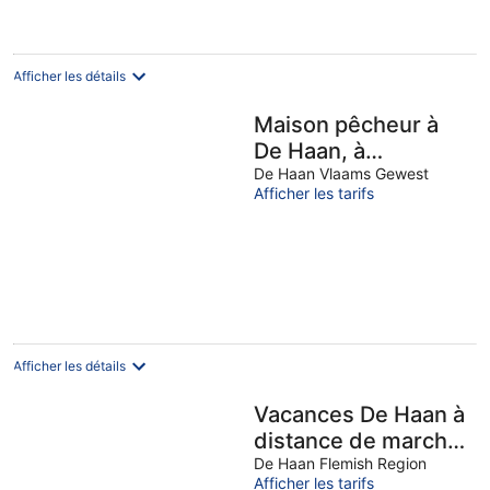
par
nuit
Afficher les détails
Maison pêcheur à
De Haan, à
seulement 600
De Haan Vlaams Gewest
Afficher les tarifs
mètres de la plage,
grand jardin
Afficher les détails
Vacances De Haan à
distance de marche
de la plage
De Haan Flemish Region
Afficher les tarifs