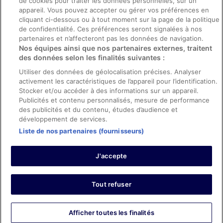
de cookies pour traiter les données personnelles, sur un
appareil. Vous pouvez accepter ou gérer vos préférences en
Aide
cliquant ci-dessous ou à tout moment sur la page de la politique
de confidentialité. Ces préférences seront signalées à nos
Soutien
partenaires et n’affecteront pas les données de navigation.
Nos équipes ainsi que nos partenaires externes, traitent
Annuler votre réservation d’hôtel ou de propriété de vacances
des données selon les finalités suivantes :
Annuler votre vol
Utiliser des données de géolocalisation précises. Analyser
Échéances de remboursement
activement les caractéristiques de l’appareil pour l’identification.
Stocker et/ou accéder à des informations sur un appareil.
Utiliser un coupon ebookers
Publicités et contenu personnalisés, mesure de performance
des publicités et du contenu, études d’audience et
développement de services.
Liste de nos partenaires (fournisseurs)
Parmi les moyens de paiement acceptés sur ebookers.fr figurent :
American Express, Diner’s Club International, Mastercard, Visa, Visa
J'accepte
Electron, CartaSi, Carte Bleue, PayPal et Eurocard.
© 2026 Expedia, Inc., une entreprise d’Expedia Group. Tous droits
réservés. ebookers et le logo ebookers sont des marques
commerciales ou des marques déposées d’Expedia, Inc.
Tout refuser
Afficher toutes les finalités