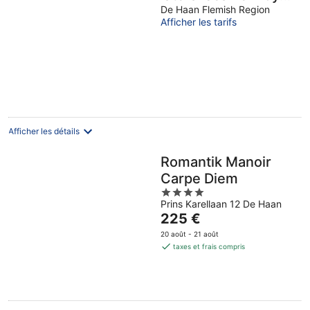
Interhome
De Haan Flemish Region
Afficher les tarifs
Afficher les détails
Romantik Manoir
Carpe Diem
4
Prins Karellaan 12 De Haan
out
Le
225 €
of
prix
5
20 août - 21 août
est
taxes et frais compris
de
225 €
par
nuit