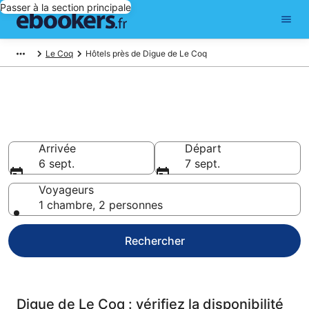
Passer à la section principale
Le Coq
Hôtels près de Digue de Le Coq
Réservez des hôtels pas chers
à Digue de Le Coq
Arrivée
Départ
6 sept.
7 sept.
Voyageurs
1 chambre, 2 personnes
Rechercher
Digue de Le Coq : vérifiez la disponibilité