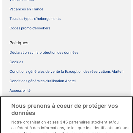
Vacances en France
Tous les types d’hébergements
Codes promo d’ebookers
Politiques
Déclaration sur la protection des données
Cookies
Conditions générales de vente (à l’exception des réservations Abritel)
Conditions générales d’utilisation Abritel
Accessibilité
Comment fonctionne notre site
Nous prenons à coeur de protéger vos
Conditions générales du programme BONUS+ d’ebookers
données
Mentions légales / Nous contacter
Notre organisation et ses
345
partenaires stockent et/ou
accèdent à des informations, telles que les identifiants uniques
Directives de contenu et signalement de contenus