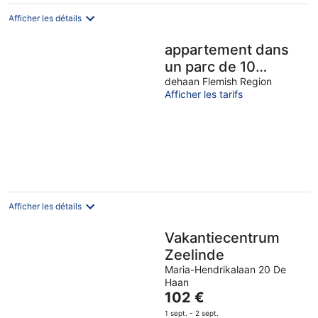
août
Afficher les détails
appartement dans
un parc de 10
hectare,800m de la
dehaan Flemish Region
Afficher les tarifs
mer
Afficher les détails
Vakantiecentrum
Zeelinde
Maria-Hendrikalaan 20 De
Haan
Le
102 €
prix
1 sept. - 2 sept.