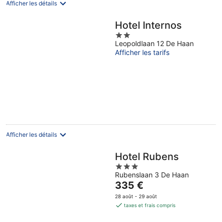
Afficher les détails
Hotel Internos
2
Leopoldlaan 12 De Haan
out
Afficher les tarifs
of
5
Afficher les détails
Hotel Rubens
3
Rubenslaan 3 De Haan
out
Le
335 €
of
prix
5
28 août - 29 août
est
taxes et frais compris
de