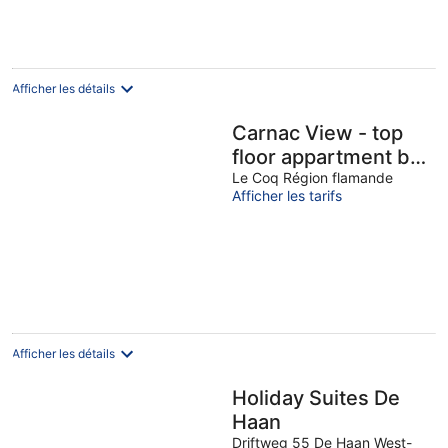
335 €
par
nuit
Afficher les détails
Carnac View - top
floor appartment by
Interhome
Le Coq Région flamande
Afficher les tarifs
Afficher les détails
Holiday Suites De
Haan
Driftweg 55 De Haan West-