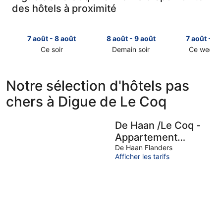
des hôtels à proximité
7 août - 8 août
8 août - 9 août
7 août - 9 
Ce soir
Demain soir
Ce week-
Consulter
Consulter
Consulter
les
les
les
prix
prix
prix
Notre sélection d'hôtels pas
près
près
près
chers à Digue de Le Coq
de
de
de
Digue
Digue
Digue
de
de
de
De Haan /Le Coq -
Le
Le
Le
Appartement
Coq
Coq
Coq
pour
pour
pour
charmant face à la
De Haan Flanders
Afficher les tarifs
cette
demain
ce
plage à proximité de
nuit,
soir,
week-
Brugges
7
8
end,
août
août
7
-
-
août
8
9
-
août
août
9