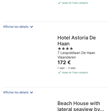
est
taxes et frais compris
de
102 €
par
nuit
Afficher les détails
Hotel Astoria De
Haan
4
7 Leopoldlaan De Haan
out
Vlaanderen
of
Le
172 €
5
prix
1 sept. - 2 sept.
est
taxes et frais compris
de
172 €
par
nuit
Afficher les détails
Beach House with
lateral seaview by