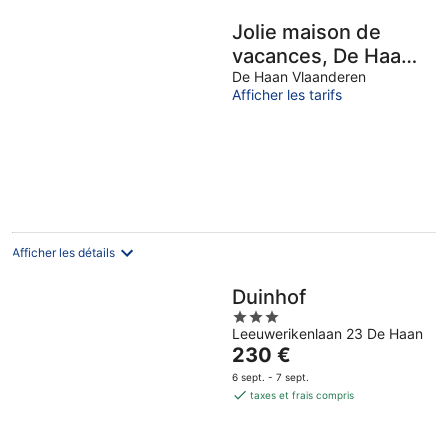
Jolie maison de
vacances, De Haan,
6 pers., Entièrement
De Haan Vlaanderen
Afficher les tarifs
rénovée en 2017,
adaptée aux enfants
Afficher les détails
Duinhof
3
Leeuwerikenlaan 23 De Haan
out
Le
230 €
of
prix
5
6 sept. - 7 sept.
est
taxes et frais compris
de
230 €