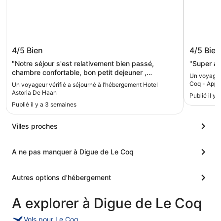
Hotel Astoria De Haan
De Haan
4/5
Bien
4/5
Bien
charmant
de Bru
"Notre séjour s'est relativement bien passé,
"Super ap
chambre confortable, bon petit dejeuner ,
Un voyageur
personnel agréable. Cependant il faisait très
Coq - Appar
Un voyageur vérifié a séjourné à l’hébergement Hotel
chaud, l'hôtel n'est pas pourvu de climatisation, et
Brugges
Astoria De Haan
Publié il y 
surtout la chambre. Nous avions un ventilateur qui
Publié il y a 3 semaines
était insuffisant. Notre chambre étant au soleil
toute la journée, nous étions obligés de dormir la
fenêtre ouverte, ce qui n'est pas désagréable,
Villes proches
sauf que 2 chantiers de construction, l'un en face,
le 2eme à côté démarrait avant 7h du matin !!!"
A ne pas manquer à Digue de Le Coq
Autres options d'hébergement
A explorer à Digue de Le Coq
Vols pour Le Coq