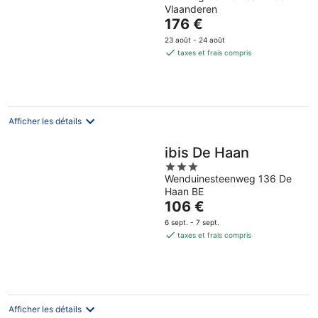
Vlaanderen
Le
176 €
prix
23 août - 24 août
est
taxes et frais compris
de
176 €
par
nuit
Afficher les détails
ibis De Haan
3
Wenduinesteenweg 136 De
out
Haan BE
of
Le
106 €
5
prix
6 sept. - 7 sept.
est
taxes et frais compris
de
106 €
par
nuit
Afficher les détails