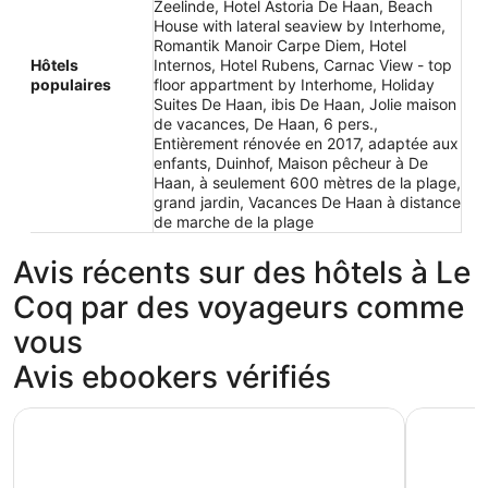
Zeelinde, Hotel Astoria De Haan, Beach
House with lateral seaview by Interhome,
Romantik Manoir Carpe Diem, Hotel
Hôtels
Internos, Hotel Rubens, Carnac View - top
populaires
floor appartment by Interhome, Holiday
Suites De Haan, ibis De Haan, Jolie maison
de vacances, De Haan, 6 pers.,
Entièrement rénovée en 2017, adaptée aux
enfants, Duinhof, Maison pêcheur à De
Haan, à seulement 600 mètres de la plage,
grand jardin, Vacances De Haan à distance
de marche de la plage
Avis récents sur des hôtels à Le
Coq par des voyageurs comme
vous
Avis ebookers vérifiés
Hotel Astoria De Haan
De Haan /