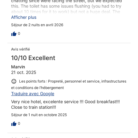
chatting since were facing the street, but we expected
this. The toilet has some issues flushing (you had to try
about 10 times for it to work) but not a huge deal. The
only rough part was not having air conditioning - we
Afficher plus
didn't anticipate it to be so hot outside during our trip so
Séjour de 2 nuits en avril 2026
there's nothing we could've done about that. But if you
plan to visit in the summer time and need AC - this might
0
not be the right call for you. Overall, we would stay
again!
Avis vérifié
10/10 Excellent
Marvin
21 oct. 2025
Les points forts : Propreté, personnel et service, infrastructures
et conditions de l’hébergement
Traduire avec Google
Very nice hotel, excelente service !!! Good breakfast!!!
Close to train station!!!
Séjour de 1 nuit en octobre 2025
0