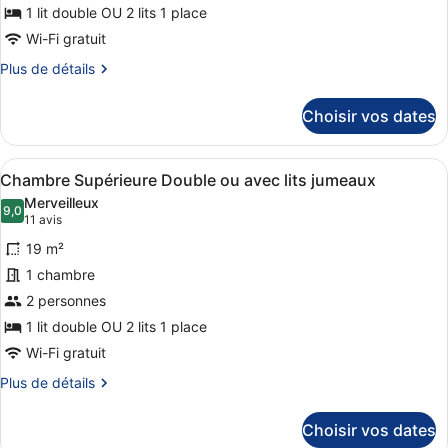
de
1 lit double OU 2 lits 1 place
chambre :
Wi-Fi gratuit
Chambre
Plus
Plus de détails
Classique
de
détails
Double
Choisir vos dates
sur
ou
le
avec
type
Afficher
Une chambre d’hôtel avec un grand l
lits
29
de
Chambre Supérieure Double ou avec lits jumeaux
toutes
chambre
jumeaux
Merveilleux
Chambre
les
9,0
9,0 sur 10
(11 avis)
11 avis
Classique
photos
Double
19 m²
pour
ou
1 chambre
ce
avec
2 personnes
lits
type
jumeaux
de
1 lit double OU 2 lits 1 place
chambre :
Wi-Fi gratuit
Chambre
Plus
Plus de détails
Supérieure
de
détails
Double
Choisir vos dates
sur
ou