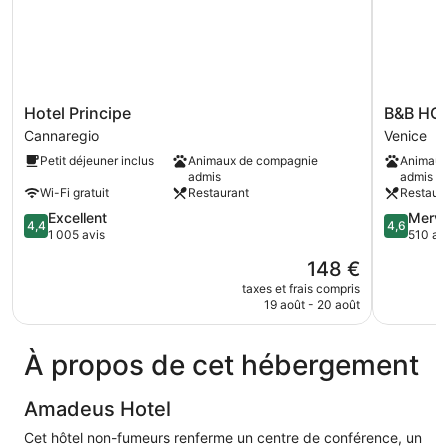
Hotel
B&B
Hotel Principe
B&B HOT
Principe
HOTEL
Cannaregio
Venice
Cannaregio
Venezia
Petit déjeuner inclus
Animaux de compagnie
Animaux
Laguna
admis
admis
Venice
Wi-Fi gratuit
Restaurant
Restaur
4.4
4.6
Excellent
Merve
4,4
4,6
sur
sur
1 005 avis
510 av
5,
5,
Le
148 €
Excellent,
Merveilleu
nouveau
1 005 avis
510 avis
taxes et frais compris
prix
19 août - 20 août
est
de
148 €
À propos de cet hébergement
Amadeus Hotel
Cet hôtel non-fumeurs renferme un centre de conférence, un