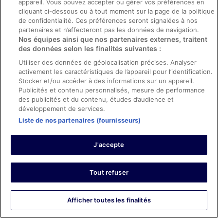
appareil. Vous pouvez accepter ou gérer vos préférences en
My partner and I travelled for three nights and stayed at
cliquant ci-dessous ou à tout moment sur la page de la politique
the Amadeus hotel. We were afraid as it is pretty close to
de confidentialité. Ces préférences seront signalées à nos
the train terminal and I had heard it was not a great
partenaires et n’affecteront pas les données de navigation.
location. but what a plus. Location was great. Wrong it
Nos équipes ainsi que nos partenaires externes, traitent
was perfect! The staff was friendly and informative. The
des données selon les finalités suivantes :
breakfast was exactly what we needed for a whole day
Afficher plus
out of touring. Many choices. Room was not too small for
Utiliser des données de géolocalisation précises. Analyser
Séjour de 3 nuits en avril 2026
the standard room we chose and decor was as
activement les caractéristiques de l’appareil pour l’identification.
expected. Rooms looked better in person than in
0
Stocker et/ou accéder à des informations sur un appareil.
pictures. Bathroom was ok with plenty of hot water. They
Publicités et contenu personnalisés, mesure de performance
even provided a breakfast to the go because we
des publicités et du contenu, études d’audience et
Avis vérifié
checked out at 6:30 am. Wil recommend roe a short
développement de services.
stay.
8/10 Bien
Liste de nos partenaires (fournisseurs)
Alicia
20 nov. 2025
J'accepte
Les points forts : Propreté et personnel et service
Traduire avec Google
Tout refuser
Clean room, towel warmers worked well. Comfortable
bed and pillows.
Séjour de 1 nuit en novembre 2025
Afficher toutes les finalités
0