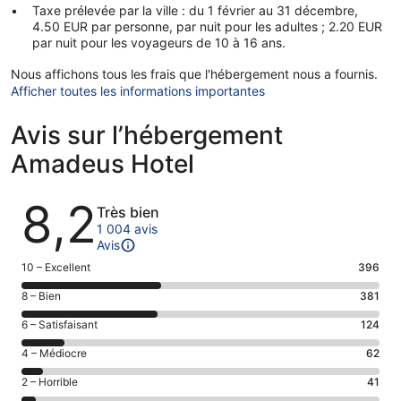
Taxe prélevée par la ville : du 1 février au 31 décembre,
4.50 EUR par personne, par nuit pour les adultes ; 2.20 EUR
par nuit pour les voyageurs de 10 à 16 ans.
Nous affichons tous les frais que l'hébergement nous a fournis.
Afficher toutes les informations importantes
Avis sur l’hébergement
Amadeus Hotel
Avis
8,2
Très bien
1 004 avis
Avis
Note
10 – Excellent
396
des
Note
8 – Bien
381
voyageurs
des
de 10
Note
6 – Satisfaisant
124
voyageurs
(Excellent),
des
de 8
Note
4 – Médiocre
62
d’après 396 avis
voyageurs
(Bien),
des
sur 1004.
de 6
Note
2 – Horrible
41
d’après 381 avis
voyageurs
(Satisfaisant),
des