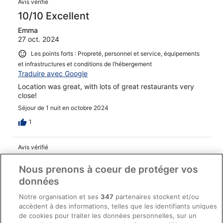
Avis vérifié
10/10 Excellent
Emma
27 oct. 2024
Les points forts : Propreté, personnel et service, équipements
et infrastructures et conditions de l’hébergement
Traduire avec Google
Location was great, with lots of great restaurants very
close!
Séjour de 1 nuit en octobre 2024
1
Avis vérifié
10/10 Excellent
Nous prenons à coeur de protéger vos
Arely
données
4 mai 2026
Notre organisation et ses
347
partenaires stockent et/ou
Les points forts : Propreté, personnel et service, équipements
accèdent à des informations, telles que les identifiants uniques
et infrastructures et conditions de l’hébergement
de cookies pour traiter les données personnelles, sur un
Traduire avec Google