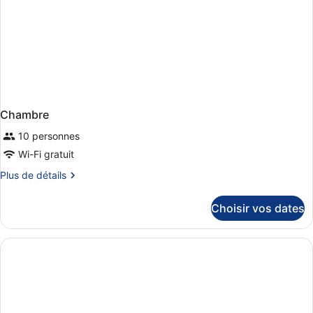
Chambre
10 personnes
Wi-Fi gratuit
Plus
Plus de détails
de
détails
Choisir vos dates
sur
le
type
de
chambre
Chambre