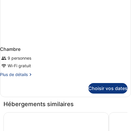
Chambre
9 personnes
Wi-Fi gratuit
Plus
Plus de détails
de
détails
Choisir vos dates
sur
le
type
Hébergements similaires
de
chambre
Hotel Principe
B&B HOTE
Chambre