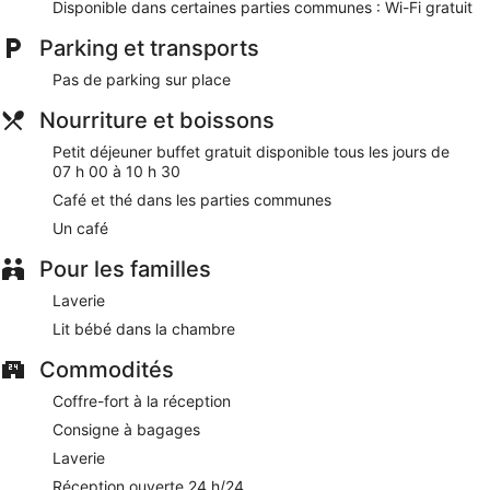
Disponible dans certaines parties communes : Wi-Fi gratuit
propose des services et équipements pour chouchouter les
boules de tous poils, notamment des gamelles pour l'eau et
Parking et transports
la nourriture.
Pas de parking sur place
Petit déjeuner buffet gratuit servi tous les jours
Nourriture et boissons
Wi-Fi gratuit (vitesse : 50 Mbit/s ou plus)
Si vous avez un creux, vous pourrez reprendre des
Petit déjeuner buffet gratuit disponible tous les jours de
forces au café sur place
07 h 00 à 10 h 30
Parmi les services offerts, vous trouverez un service de
Café et thé dans les parties communes
nettoyage à sec / blanchisserie, un service de
Un café
conciergerie et une consigne à bagages
Pour les familles
l'emplacement et le personnel attentionné plaisent
beaucoup aux clients
Laverie
À deux pas de Grand Canal et à 9 minutes à pied de
Lit bébé dans la chambre
Esplanade Piazzale Roma
Les animaux de compagnie sont admis moyennant un
Commodités
supplément
Coffre-fort à la réception
Des services et équipements sont disponibles pour
Consigne à bagages
chouchouter les boules de tous poils, notamment des
gamelles pour l'eau et la nourriture
Laverie
Réception ouverte 24 h/24
L'hébergement abrite un café. Un petit déjeuner est proposé