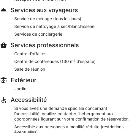
gratuitement chaque matin. Vous profiterez de l'accès
Services aux voyageurs
gratuit au Wi-Fi dans les espaces communs. Les voyageurs
d'affaires trouveront sur place un centre d'affaires et une
Service de ménage (tous les jours)
salle de réunion. L'espace événementiel de cet hôtel a une
superficie de 130 mètres carrés et comprend un centre de
Service de nettoyage à sec/blanchisserie
conférence. Très pratique pour les voyages d'affaires,
Services de conciergerie
Amadeus Hotel offre également un jardin, du café dans les
espaces communs et un service de conciergerie.
Services professionnels
Cet hôtel 4 de Venise est non-fumeurs.
Centre d’affaires
Les clients profiteront d'un petit déjeuner buffet gratuit tous
Centre de conférences (130 m² d’espace)
les jours de 07 h 00 à 10 h 30.
Salle de réunion
Un service d'étage (horaires limités) est disponible.
Extérieur
Jardin
Accessibilité
Si vous avez une demande spéciale concernant
l’accessibilité, veuillez contacter l’hébergement aux
coordonnées figurant sur votre confirmation de réservation.
Accessible aux personnes à mobilité réduite (restrictions
éventuelles)