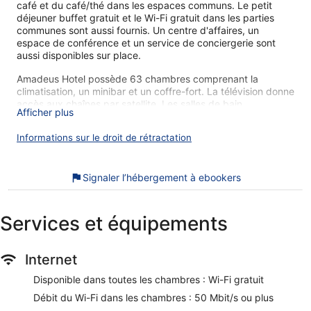
café et du café/thé dans les espaces communs. Le petit
déjeuner buffet gratuit et le Wi-Fi gratuit dans les parties
communes sont aussi fournis. Un centre d'affaires, un
espace de conférence et un service de conciergerie sont
aussi disponibles sur place.
Amadeus Hotel possède 63 chambres comprenant la
climatisation, un minibar et un coffre-fort. La télévision donne
accès aux chaînes par satellite. Les salles de bain
Afficher plus
comprennent une baignoire ou une douche avec un
pommeau de douche à « effet pluie », un bidet, des articles
Informations sur le droit de rétractation
de toilette gratuits et un sèche-cheveux.
Cet hôtel de Venise offre l'accès gratuit à Internet sans fil
(vitesse : 50 Mbit/s ou plus)Les voyageurs d'affaires
Signaler l’hébergement à ebookers
apprécieront des bureaux, des chaises de bureau et un
téléphone à disposition dans les chambres. Un service de
ménage est fourni tous les jours.
Services et équipements
Nos clients nous ont dit qu'ils avaient été enchantés par
Amadeus Hotel et son emplacement. Lors de votre séjour,
Internet
vous serez en liaison directe avec le centre des congrès et à
seulement quelques minutes de marche de Grand Canal.
Disponible dans toutes les chambres : Wi-Fi gratuit
Dans cet hébergement, vous profiterez de prestations de
choix comme le petit déjeuner gratuit et l'accès Wi-Fi à
Débit du Wi-Fi dans les chambres : 50 Mbit/s ou plus
Internet gratuit, sans oublier un café. Cet hébergement