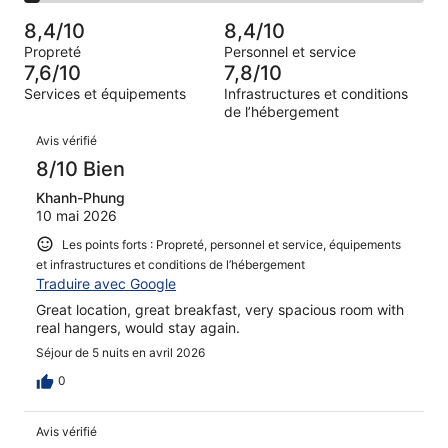
sur 1004.
de 4
d’après 124 avis
voyageurs
(Médiocre),
8,4/10
8,4/10
sur 1004.
de 2
d’après 62 avis
Propreté
Personnel et service
(Horrible),
sur 1004.
7,6/10
7,8/10
d’après 41 avis
Services et équipements
Infrastructures et conditions
sur 1004.
de l’hébergement
Avis
Avis vérifié
8/10 Bien
Khanh-Phung
10 mai 2026
Les points forts : Propreté, personnel et service, équipements
et infrastructures et conditions de l’hébergement
Traduire avec Google
Great location, great breakfast, very spacious room with
real hangers, would stay again.
Séjour de 5 nuits en avril 2026
0
Avis vérifié