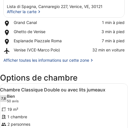
Lista di Spagna, Cannaregio 227, Venice, VE, 30121
Afficher la carte
Place,
Grand Canal
‪1 min à pied‬
Grand
Afficher la carte
Place,
Ghetto de Venise
‪3 min à pied‬
Canal
Ghetto
Place,
Esplanade Piazzale Roma
‪7 min à pied‬
de
Esplanade
Venise
Airport,
Venise (VCE-Marco Polo)
‪32 min en voiture‬
Piazzale
Venise
Roma
(VCE-
Afficher toutes les informations sur cette zone
Marco
Polo)
Options de chambre
Afficher
Une chambre d’hôtel avec un grand 
12
Chambre Classique Double ou avec lits jumeaux
toutes
Bien
les
7,8
7,8 sur 10
(50 avis)
50 avis
photos
19 m²
pour
1 chambre
ce
2 personnes
type