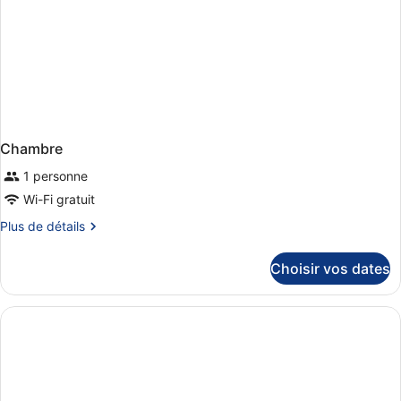
Chambre
1 personne
Wi-Fi gratuit
Plus
Plus de détails
de
détails
Choisir vos dates
sur
le
type
de
chambre
Chambre