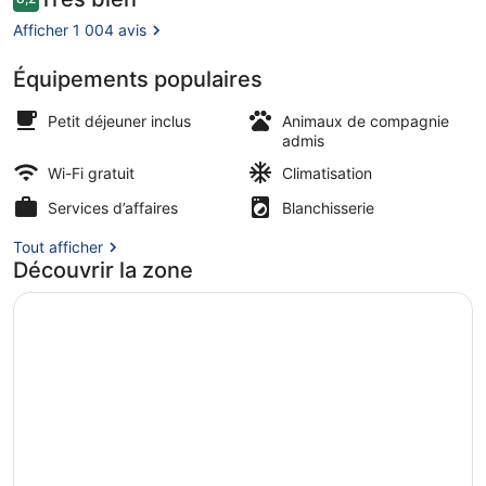
8,2 sur 10
voyageurs
Afficher 1 004 avis
Équipements populaires
Extérieur
Petit déjeuner inclus
Animaux de compagnie
admis
Wi-Fi gratuit
Climatisation
Services d’affaires
Blanchisserie
Tout afficher
Découvrir la zone