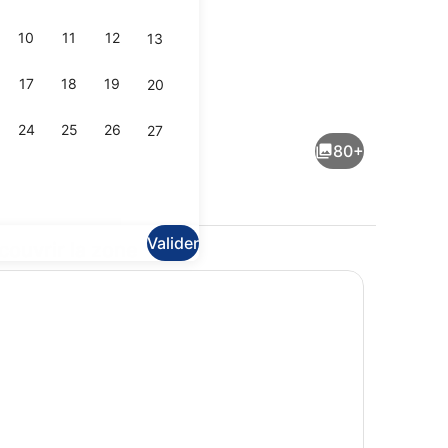
10
11
12
13
17
18
19
20
isance
Bain turc
24
25
26
27
80+
Valider
couvrir la zone
 dîner servis sur place
Déjeuner et dîner servis sur place