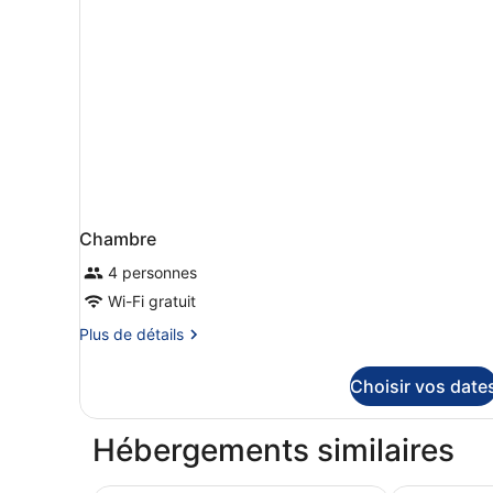
lits
jumeaux
Chambre
4 personnes
Wi-Fi gratuit
Plus
Plus de détails
de
détails
Choisir vos date
sur
le
type
Hébergements similaires
de
chambre
Chambre