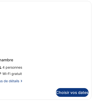
pe
ural.
ambre
hambre
iple
hambre
4 personnes
Wi-Fi gratuit
us
us de détails
tails
Choisir vos dates
r
pe