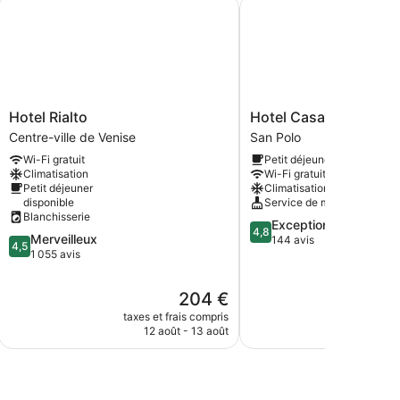
Hotel Rialto
Hotel Casa W
Hotel
Hotel
Hotel Rialto
Hotel Casa W
Rialto
Casa
Centre-ville de Venise
San Polo
Centre-
W
Wi-Fi gratuit
Petit déjeuner inclus
ville
San
Climatisation
Wi-Fi gratuit
de
Polo
Petit déjeuner
Climatisation
Venise
disponible
Service de ménage
Blanchisserie
4.8
Exceptionnel
4,8
4.5
Merveilleux
sur
144 avis
4,5
sur
1 055 avis
5,
5,
Exceptionnel,
Merveilleux,
144 avis
Le
204 €
1 055 avis
nouveau
taxes et frais compris
taxes e
prix
12 août - 13 août
9
est
de
204 €