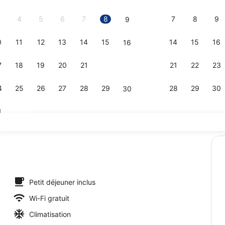
2026.
4
5
6
7
8
7
8
9
9
0
11
12
13
14
15
14
15
16
16
Port de pla
7
18
19
20
21
22
21
22
23
23
4
25
26
27
28
29
28
29
30
30
1
Dé
Déjeuner et
’hébergement
Petit déjeuner inclus
Wi-Fi gratuit
Climatisation