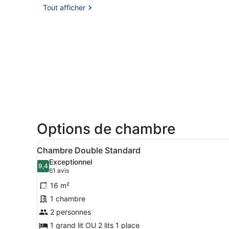
Tout afficher
Options de chambre
Afficher
Une chambre d’hôtel avec un 
6
Chambre Double Standard
toutes
Exceptionnel
les
9,4
9,4 sur 10
(61 avis)
61 avis
photos
16 m²
pour
1 chambre
ce
2 personnes
type
de
1 grand lit OU 2 lits 1 place