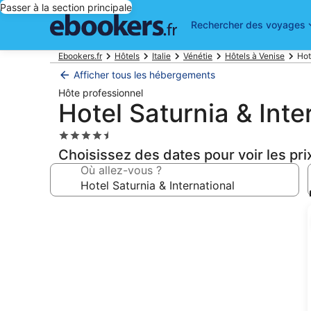
Passer à la section principale
Rechercher des voyages
Ebookers.fr
Hôtels
Italie
Vénétie
Hôtels à Venise
Hot
Afficher tous les hébergements
Hôte professionnel
Hotel Saturnia & Inte
Hébergement
4.5 étoiles
Choisissez des dates pour voir les pri
Où allez-vous ?
Galerie
photos
de
l’hébergement
Hotel