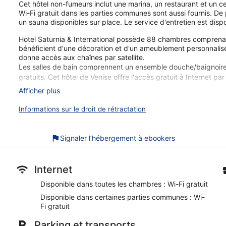
Cet hôtel non-fumeurs inclut une marina, un restaurant et un cen
Wi-Fi gratuit dans les parties communes sont aussi fournis. De pl
un sauna disponibles sur place. Le service d'entretien est dis
Hotel Saturnia & International possède 88 chambres comprenan
bénéficient d'une décoration et d'un ameublement personnali
donne accès aux chaînes par satellite.
Les salles de bain comprennent un ensemble douche/baignoire, 
gratuits. Cet hôtel de Venise offre l'accès gratuit à Internet 
cheveux et des rideaux occultants. Un service de préparation de 
Afficher plus
ménage tous les jours. D'autres prestations sont disponibles
serviettes. Un service de ménage est fourni sur demande.
Informations sur le droit de rétractation
Les infrastructures de loisir dans cet hôtel incluent un bain à 
Les clients de moins de 15 ans ne sont pas admis dans la piscin
Signaler l’hébergement à ebookers
Les activités de loisir répertoriées ci-dessous sont accessibles
peuvent faire l'objet de frais supplémentaires.
Internet
Nos clients nous disent avoir été agréablement surpris par le pe
Disponible dans toutes les chambres : Wi-Fi gratuit
Lors de votre séjour, vous ne serez qu'à quelques minutes de 
gratuit, un restaurant et une marina sur place sont disponibl
Disponible dans certaines parties communes : Wi-
équipements pour chouchouter les boules de tous poils, notamm
Fi gratuit
Petit déjeuner buffet gratuit servi tous les jours
Parking et transports