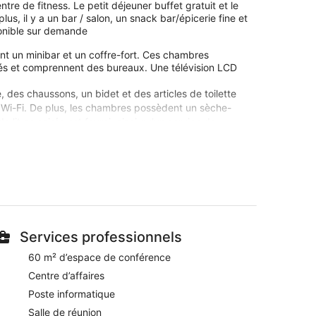
tre de fitness. Le petit déjeuner buffet gratuit et le
us, il y a un bar / salon, un snack bar/épicerie fine et
ponible sur demande
t un minibar et un coffre-fort. Ces chambres
sés et comprennent des bureaux. Une télévision LCD
des chaussons, un bidet et des articles de toilette
par Wi-Fi. De plus, les chambres possèdent un sèche-
lit en soirée est fourni, ainsi qu'un service de
 sur demande, notamment le remplacement des
remous, un sauna et un centre de fitness.
e, le centre de fitness et le bain à remous.
 directement sur place ou à proximité. Ces activités
Services professionnels
tit déjeuner gratuit de Hotel Saturnia & International.
60 m² d’espace de conférence
marche de Grand Canal. L'accès Wi-Fi à Internet
es. Cet hébergement propose des services et
Centre d’affaires
ent des gamelles pour l'eau et la nourriture.
Poste informatique
Salle de réunion