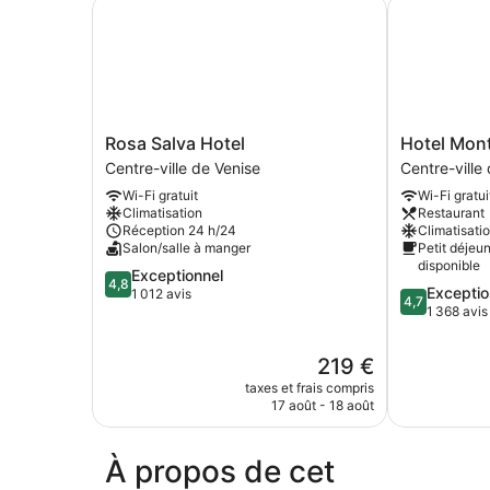
Rosa Salva Hotel
Hotel Monte
Rosa
Hotel
Rosa Salva Hotel
Hotel Mon
Salva
Montecarlo
Centre-ville de Venise
Centre-ville
Hotel
Centre-
Wi-Fi gratuit
Wi-Fi gratui
Centre-
ville
Climatisation
Restaurant
ville
de
Réception 24 h/24
Climatisati
de
Venise
Salon/salle à manger
Petit déjeu
Venise
disponible
4.8
Exceptionnel
4,8
4.7
Exceptio
sur
1 012 avis
4,7
sur
1 368 avis
5,
5,
Exceptionnel,
Exceptionnel
1 012 avis
Le
219 €
1 368 avis
nouveau
taxes et frais compris
prix
17 août - 18 août
est
de
219 €
À propos de cet