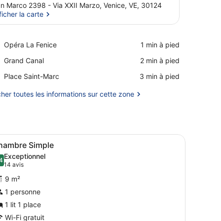
n Marco 2398 - Via XXII Marzo, Venice, VE, 30124
ficher la carte
Afficher la carte
Place,
Opéra La Fenice
‪1 min à pied‬
Opéra
Place,
Grand Canal
‪2 min à pied‬
La
Grand
Fenice
Place,
Place Saint-Marc
‪3 min à pied‬
Canal
Place
Saint-
cher toutes les informations sur cette zone
Marc
lit, un bureau, une chaise, une petite table, un miroir, une commode,
fficher
Chambre Simple | Minibar, coffres-forts d
1
hambre Simple
outes
Exceptionnel
es
4
9,4 sur 10
(14 avis)
14 avis
hotos
9 m²
our
1 personne
e
1 lit 1 place
ype
e
Wi-Fi gratuit