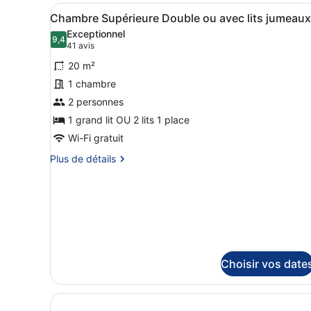
type
Afficher
Une chambre d’hôtel comprena
5
de
Chambre Supérieure Double ou avec lits jumeaux
toutes
chambre
Exceptionnel
Chambre
les
9,4
9,4 sur 10
(41 avis)
41 avis
Double
photos
(Small)
20 m²
pour
1 chambre
ce
2 personnes
type
de
1 grand lit OU 2 lits 1 place
chambre :
Wi-Fi gratuit
Chambre
Plus
Plus de détails
Supérieure
de
détails
Double
sur
ou
le
avec
type
lits
de
chambre
jumeaux
Chambre
Choisir vos date
Supérieure
Double
ou
avec