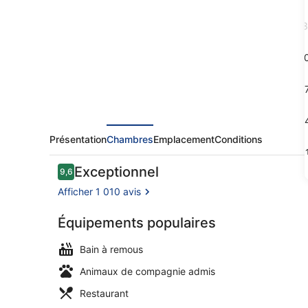
Saturnia
&
3
International
1
1
2
Présentation
Chambres
Emplacement
Conditions
3
Avis
Exceptionnel
9,6
9,6 sur 10
voyageurs
Afficher 1 010 avis
Équipements populaires
Façade de l
Bain à remous
Animaux de compagnie admis
Restaurant