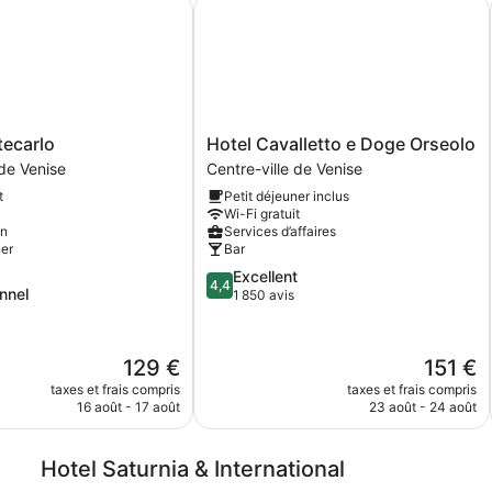
carlo
Hotel Cavalletto e Doge Orseolo
Hotel
tecarlo
Hotel Cavalletto e Doge Orseolo
Cavalletto
 de Venise
Centre-ville de Venise
e
t
Petit déjeuner inclus
Doge
Wi-Fi gratuit
Orseolo
on
Services d’affaires
Centre-
ner
Bar
ville
4.4
Excellent
de
4,4
nnel
sur
1 850 avis
Venise
5,
Excellent,
,
1 850 avis
Le
Le
129 €
151 €
nouveau
nouveau
taxes et frais compris
taxes et frais compris
prix
prix
16 août - 17 août
23 août - 24 août
est
est
de
de
129 €
151 €
Hotel Saturnia & International