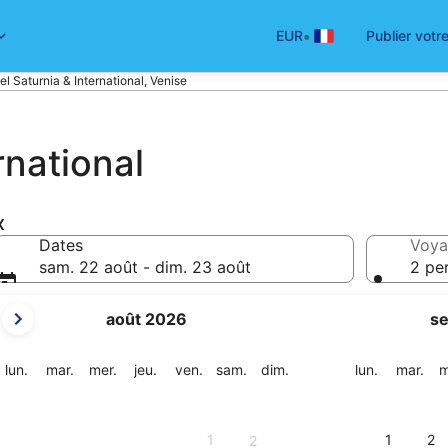
•
EUR
Publier votr
el Saturnia & International, Venise
rnational
x
Dates
Voya
sam. 22 août - dim. 23 août
2 pe
Les
août 2026
s
mois
affichés
sont
lundi
mardi
mercredi
jeudi
vendredi
samedi
dimanche
lundi
mar
lun.
mar.
mer.
jeu.
ven.
sam.
dim.
lun.
mar.
m
August
2026
et
1
1
2
2
September