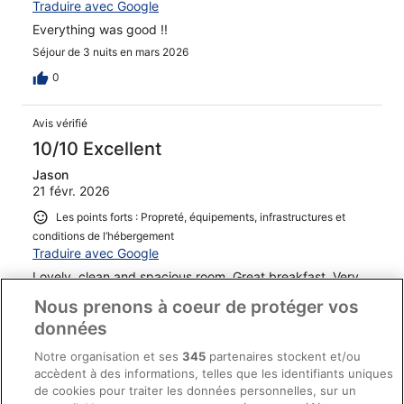
Traduire avec Google
Everything was good !!
Séjour de 3 nuits en mars 2026
0
Avis vérifié
10/10 Excellent
Jason
21 févr. 2026
Les points forts : Propreté, équipements, infrastructures et
conditions de l’hébergement
Traduire avec Google
Lovely, clean and spacious room. Great breakfast. Very
attentive and polite staff. Great location with all the main
Nous prenons à coeur de protéger vos
attractions within easy walking distance. Would very
happily use Hotel Aquarius again.
données
Séjour de 4 nuits en février 2026
Notre organisation et ses
345
partenaires stockent et/ou
0
accèdent à des informations, telles que les identifiants uniques
de cookies pour traiter les données personnelles, sur un