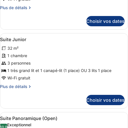
Chambre
Plus
Plus de détails
Confort
de
détails
Double
Choisir vos dates
sur
ou
le
avec
type
Afficher
Une chambre à coucher avec un gran
lits
8
de
Suite Junior
toutes
chambre
jumeaux
32 m²
Chambre
les
(Medium)
Confort
photos
1 chambre
Double
pour
3 personnes
ou
ce
avec
1 très grand lit et 1 canapé-lit (1 place) OU 3 lits 1 place
lits
type
Wi-Fi gratuit
jumeaux
de
(Medium)
Plus
Plus de détails
chambre :
de
Suite
détails
Choisir vos dates
Junior
sur
le
type
Afficher
Une pièce spacieuse comprenant un 
7
de
Suite Panoramique (Open)
toutes
chambre
Exceptionnel
Suite
10,0