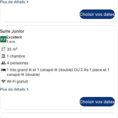
Plus
Plus de détails
chambre :
de
Suite
détails
Choisir vos dates
Junior
sur
le
type
Afficher
Une chambre d’hôtel moderne, dotée 
4
de
Suite Junior
toutes
chambre
Excellent
Suite
les
8,8
8,8 sur 10
(3 avis)
3 avis
Junior
photos
35 m²
pour
1 chambre
ce
4 personnes
type
de
1 très grand lit et 1 canapé-lit (double) OU 2 lits 1 place et 1
canapé-lit (double)
chambre :
Wi-Fi gratuit
Suite
Junior
Plus
Plus de détails
de
détails
Choisir vos dates
sur
le
type
de