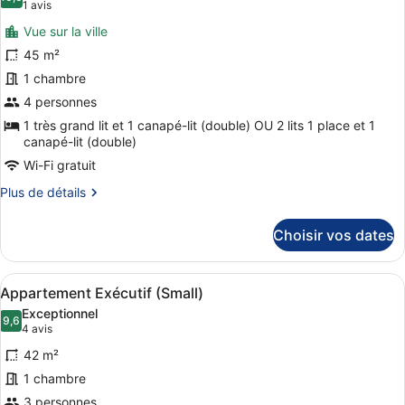
les
10,0 sur 10
(1 avis)
1 avis
Junior
photos
Vue sur la ville
pour
45 m²
ce
1 chambre
type
de
4 personnes
chambre :
1 très grand lit et 1 canapé-lit (double) OU 2 lits 1 place et 1
canapé-lit (double)
Suite
Panoramique
Wi-Fi gratuit
(Open)
Plus
Plus de détails
de
détails
Choisir vos dates
sur
le
type
Afficher
Une chambre d’hôtel avec un grand
5
de
Appartement Exécutif (Small)
toutes
chambre
Exceptionnel
Suite
les
9,6
9,6 sur 10
(4 avis)
4 avis
Panoramique
photos
(Open)
42 m²
pour
1 chambre
ce
3 personnes