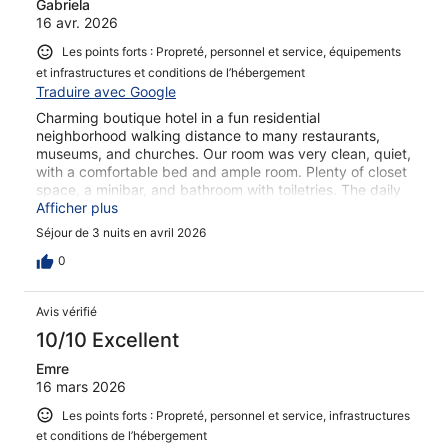
Gabriela
16 avr. 2026
Les points forts : Propreté, personnel et service, équipements
et infrastructures et conditions de l’hébergement
Traduire avec Google
Charming boutique hotel in a fun residential
neighborhood walking distance to many restaurants,
museums, and churches. Our room was very clean, quiet,
with a comfortable bed and ample room. Plenty of closet
space, a minibar, and bathroom with toiletries. The daily
breakfast was delicious, and the hotel artfully decorated.
Afficher plus
Staff were very hospitable. Highly recommended
Séjour de 3 nuits en avril 2026
0
Avis vérifié
10/10 Excellent
Emre
16 mars 2026
Les points forts : Propreté, personnel et service, infrastructures
et conditions de l’hébergement