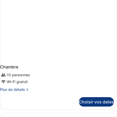
chambre
Chambre
Chambre
10 personnes
Wi-Fi gratuit
Plus
Plus de détails
de
détails
Choisir vos dates
sur
le
type
Afficher
Une chambre d’hôtel avec un grand 