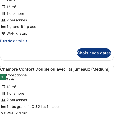
(Large)
Deluxe
photos
Double
15 m²
pour
ou
1 chambre
ce
avec
2 personnes
lits
type
jumeaux
de
1 grand lit 1 place
(Large)
chambre :
Wi-Fi gratuit
Chambre
Plus
Plus de détails
Double
de
détails
Exécutive
Choisir vos dates
sur
(Small)
le
type
Afficher
Une chambre d’hôtel avec un grand 
7
de
Chambre Confort Double ou avec lits jumeaux (Medium)
toutes
chambre
Exceptionnel
Chambre
les
9,8
9,8 sur 10
(9 avis)
9 avis
Double
photos
Exécutive
18 m²
pour
(Small)
1 chambre
ce
2 personnes
type
de
1 très grand lit OU 2 lits 1 place
chambre :
Wi-Fi gratuit