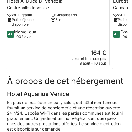
Hotel
Eurostars
Hotel Al Duca Di Venezia
Eurosta
Al
Cannareg
Centre-ville de Venise
Cannareg
Duca
Cannareg
Wi-Fi gratuit
Climatisation
Wi-Fi gra
Di
Petit déjeuner
Bar
Petit dé
Venezia
disponible
disponib
Centre-
4.6
4.3
Merveilleux
Excell
ville
4,6
4,3
sur
sur
1 003 avis
1 003 
de
5,
5,
Venise
Merveilleux,
Excellent,
Le
164 €
1 003 avis
1 003 avi
nouveau
taxes et frais compris
prix
9 août - 10 août
est
de
164 €
À propos de cet hébergement
Hotel Aquarius Venice
En plus de posséder un bar / salon, cet hôtel non-fumeurs
fournit un service de conciergerie et une réception ouverte
24 h/24. L'accès Wi-Fi dans les parties communes est fourni
gratuitement. Un jardin et un mur végétal sont quelques-
unes des autres prestations offertes. Le service d'entretien
est disponible sur demande