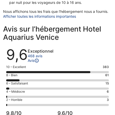
par nuit pour les voyageurs de 10 à 16 ans.
Nous affichons tous les frais que l'hébergement nous a fournis.
Afficher toutes les informations importantes
Avis sur l’hébergement Hotel
Aquarius Venice
Avis
9,6
Exceptionnel
468 avis
Avis
Note
10 – Excellent
383
des
Note
8 – Bien
61
voyageurs
des
de 10
Note
6 – Satisfaisant
15
voyageurs
(Excellent),
des
de 8
Note
4 – Médiocre
6
d’après 383 avis
voyageurs
(Bien),
des
sur 468.
de 6
Note
2 – Horrible
3
d’après 61 avis
voyageurs
(Satisfaisant),
des
sur 468.
de 4
d’après 15 avis
voyageurs
(Médiocre),
9,8/10
9,6/10
sur 468.