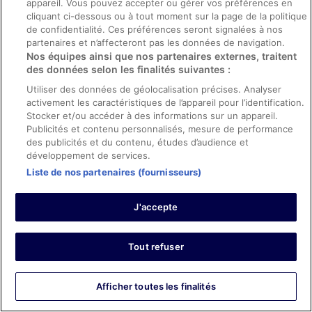
appareil. Vous pouvez accepter ou gérer vos préférences en
Avis vérifié
cliquant ci-dessous ou à tout moment sur la page de la politique
8/10 Bien
de confidentialité. Ces préférences seront signalées à nos
partenaires et n’affecteront pas les données de navigation.
Joseph
Nos équipes ainsi que nos partenaires externes, traitent
28 oct. 2025
des données selon les finalités suivantes :
Les points forts : Propreté, équipements, infrastructures et
Utiliser des données de géolocalisation précises. Analyser
conditions de l’hébergement
activement les caractéristiques de l’appareil pour l’identification.
Traduire avec Google
Stocker et/ou accéder à des informations sur un appareil.
Publicités et contenu personnalisés, mesure de performance
clean room, great breakfasts, helpful staff, well located.
des publicités et du contenu, études d’audience et
Séjour de 5 nuits en octobre 2025
développement de services.
0
Liste de nos partenaires (fournisseurs)
Avis vérifié
J'accepte
10/10 Excellent
Armen
Tout refuser
21 oct. 2025
Les points forts : Propreté, personnel et service, équipements
Afficher toutes les finalités
et infrastructures et conditions de l’hébergement
Traduire avec Google