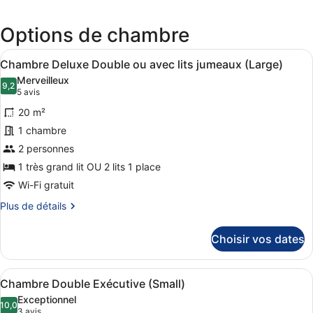
dans
une
Options de chambre
nouvel
fenêtr
Afficher
Une chambre moderne avec un grand 
4
Chambre Deluxe Double ou avec lits jumeaux (Large)
toutes
Merveilleux
les
9,2
9,2 sur 10
(5 avis)
5 avis
photos
20 m²
pour
1 chambre
ce
2 personnes
type
de
1 très grand lit OU 2 lits 1 place
chambre :
Wi-Fi gratuit
Chambre
Plus
Plus de détails
Deluxe
de
détails
Double
Choisir vos dates
sur
ou
le
avec
type
Afficher
Une chambre d’hôtel avec un grand 
lits
3
de
Chambre Double Exécutive (Small)
toutes
chambre
jumeaux
Exceptionnel
Chambre
les
10,0
10,0 sur 10
(3 avis)
3 avis