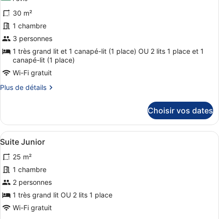
Luxe
photos
(Large)
30 m²
pour
1 chambre
ce
3 personnes
type
de
1 très grand lit et 1 canapé-lit (1 place) OU 2 lits 1 place et 1
canapé-lit (1 place)
chambre :
Wi-Fi gratuit
Suite
Exclusive
Plus
Plus de détails
de
(Venezia)
détails
Choisir vos dates
sur
le
type
Afficher
Une chambre d’hôtel avec une grande
8
de
Suite Junior
toutes
chambre
25 m²
Suite
les
Exclusive
photos
1 chambre
(Venezia)
pour
2 personnes
ce
1 très grand lit OU 2 lits 1 place
type
Wi-Fi gratuit
de