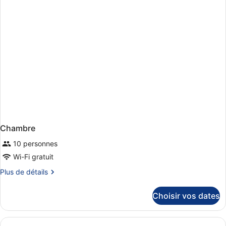
chambre
Suite
Junior
Chambre
10 personnes
Wi-Fi gratuit
Plus
Plus de détails
de
détails
Choisir vos dates
sur
le
type
de