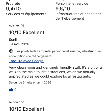
de 2
d’après 6 avis
Propreté
Personnel et service
(Horrible),
sur 468.
9,4/10
9,6/10
d’après 3 avis
Services et équipements
Infrastructures et conditions
sur 468.
de l’hébergement
Avis
Avis vérifié
10/10 Excellent
Sunil
19 avr. 2026
Les points forts : Propreté, personnel et service, infrastructures
et conditions de l’hébergement
Traduire avec Google
Very clean room and genuinely friendly staff. It’s a bit of a
walk to the main tourist attractions, which we actually
appreciated as we could explore local restaurants.
Séjour de 3 nuits en avril 2026
0
Avis vérifié
10/10 Excellent