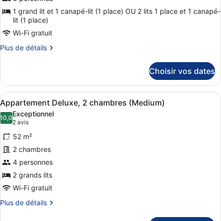
type
de
1 grand lit et 1 canapé-lit (1 place) OU 2 lits 1 place et 1 canapé-
lit (1 place)
chambre :
Wi-Fi gratuit
Appartement
Exécutif
Plus
Plus de détails
de
(Small)
détails
Choisir vos dates
sur
le
type
Afficher
Une chambre d’hôtel avec un grand l
10
de
Appartement Deluxe, 2 chambres (Medium)
toutes
chambre
Exceptionnel
Appartement
les
10,0
10,0 sur 10
(2 avis)
2 avis
Exécutif
photos
(Small)
52 m²
pour
2 chambres
ce
4 personnes
type
de
2 grands lits
chambre :
Wi-Fi gratuit
Appartement
Plus
Plus de détails
Deluxe,
de
détails