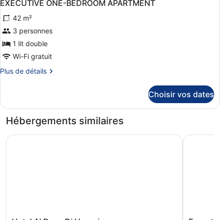
4
de
EXECUTIVE ONE-BEDROOM APARTMENT
toutes
chambre
42 m²
Chambre
les
photos
3 personnes
pour
1 lit double
ce
Wi-Fi gratuit
type
Plus
Plus de détails
de
de
chambre :
détails
Choisir vos dates
sur
EXECUTIVE
le
ONE-
type
Hébergements similaires
BEDROOM
de
APARTMENT
chambre
Hotel Al Duca Di Venezia
Eurostars
EXECUTIVE
ONE-
BEDROOM
APARTMENT