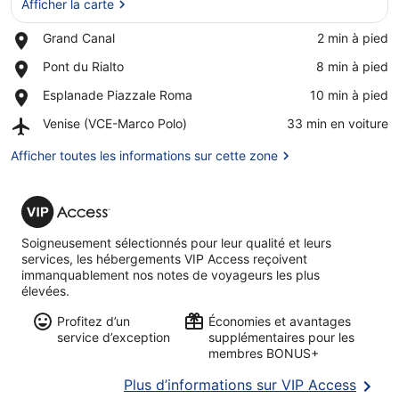
Afficher la carte
Place,
Grand Canal
‪2 min à pied‬
Afficher la carte
Grand
Place,
Pont du Rialto
‪8 min à pied‬
Canal
Pont
Place,
Esplanade Piazzale Roma
‪10 min à pied‬
du
Esplanade
Rialto
Airport,
Venise (VCE-Marco Polo)
‪33 min en voiture‬
Piazzale
Venise
Roma
(VCE-
Afficher toutes les informations sur cette zone
Marco
Polo)
VIP
Access
Soigneusement sélectionnés pour leur qualité et leurs
services, les hébergements VIP Access reçoivent
immanquablement nos notes de voyageurs les plus
élevées.
Profitez d’un
Économies et avantages
service d’exception
supplémentaires pour les
membres BONUS+
S’ouvr
Plus d’informations sur VIP Access