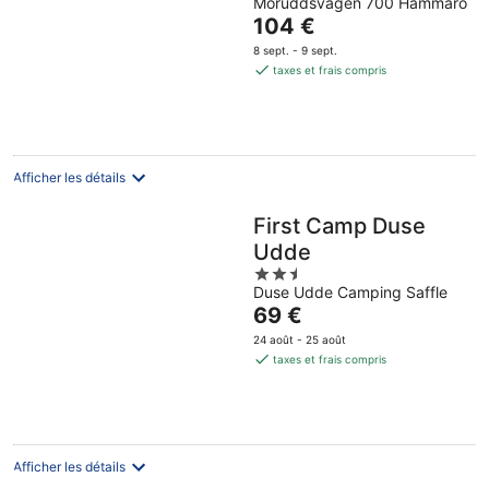
Möruddsvägen 700 Hammaro
out
Le
104 €
of
prix
5
8 sept. - 9 sept.
est
taxes et frais compris
de
104 €
par
nuit
Afficher les détails
First Camp Duse
Udde
2.5
Duse Udde Camping Saffle
out
Le
69 €
of
prix
5
24 août - 25 août
est
taxes et frais compris
de
69 €
par
nuit
Afficher les détails