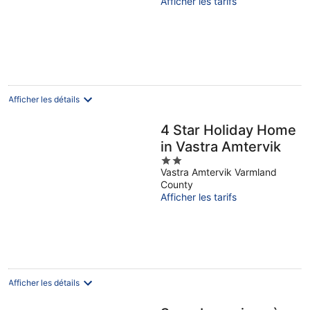
Afficher les tarifs
of
5
Afficher les détails
4 Star Holiday Home
in Vastra Amtervik
2
Vastra Amtervik Varmland
out
County
of
Afficher les tarifs
5
Afficher les détails