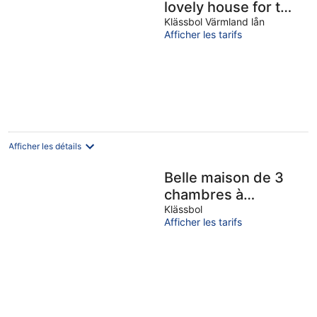
lovely house for two
people in the middle
Klässbol Värmland lån
Afficher les tarifs
of beautiful nature.
Afficher les détails
Belle maison de 3
chambres à
Klässbol
Klässbol
Afficher les tarifs