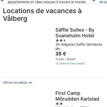
appartements et villas uniques à travers le monde.
de p
Locations de vacances à
Vålberg
Säffle Suites - By
Svaneholm Hotel
2.5
3A Vallgatan Saffle Värmlands
out
län
of
Le
35 €
5
prix
15 août - 16 août
est
taxes et frais compris
de
35 €
par
nuit
Afficher les détails
First Camp
Mörudden Karlstad
2