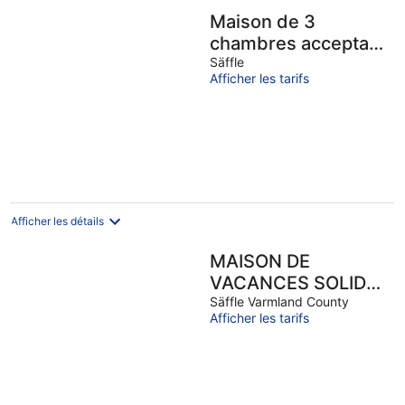
Maison de 3
chambres acceptant
les.
Säffle
Afficher les tarifs
Afficher les détails
MAISON DE
VACANCES SOLIDE
ET CONFORTABLE,
Säffle Varmland County
Afficher les tarifs
INCL. CANOE,
BATEAU À MOTEUR