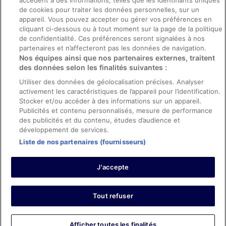
accèdent à des informations, telles que les identifiants uniques
Directives de contenu et signalement de contenus
de cookies pour traiter les données personnelles, sur un
appareil. Vous pouvez accepter ou gérer vos préférences en
Aide
cliquant ci-dessous ou à tout moment sur la page de la politique
de confidentialité. Ces préférences seront signalées à nos
Soutien
partenaires et n’affecteront pas les données de navigation.
Nos équipes ainsi que nos partenaires externes, traitent
Annuler votre réservation d’hôtel ou de propriété de vacances
des données selon les finalités suivantes :
Annuler votre vol
Utiliser des données de géolocalisation précises. Analyser
Échéances de remboursement
activement les caractéristiques de l’appareil pour l’identification.
Stocker et/ou accéder à des informations sur un appareil.
Utiliser un coupon ebookers
Publicités et contenu personnalisés, mesure de performance
des publicités et du contenu, études d’audience et
développement de services.
Liste de nos partenaires (fournisseurs)
Parmi les moyens de paiement acceptés sur ebookers.fr figurent :
American Express, Diner’s Club International, Mastercard, Visa, Visa
J'accepte
Electron, CartaSi, Carte Bleue, PayPal et Eurocard.
© 2026 Expedia, Inc., une entreprise d’Expedia Group. Tous droits
réservés. ebookers et le logo ebookers sont des marques
commerciales ou des marques déposées d’Expedia, Inc.
Tout refuser
Afficher toutes les finalités