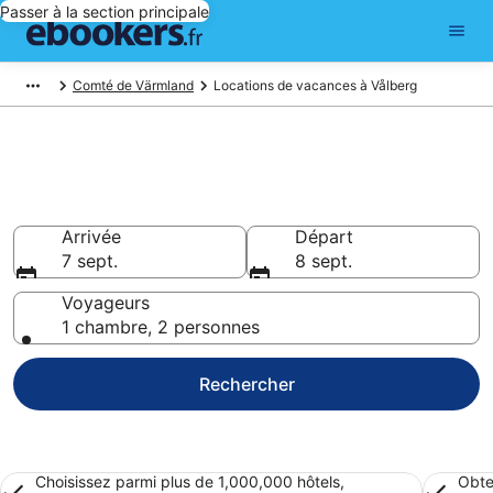
Passer à la section principale
Comté de Värmland
Locations de vacances à Vålberg
Trouver une location de
vacances à Vålberg
Arrivée
Départ
7 sept.
8 sept.
Voyageurs
1 chambre, 2 personnes
Rechercher
Choisissez parmi plus de 1,000,000 hôtels,
Obte