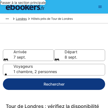
Passer à la section principale
Londres
Hôtels près de Tour de Londres
Réservez des hôtels pas chers
à Tour de Londres
Arrivée
Départ
7 sept.
8 sept.
Voyageurs
1 chambre, 2 personnes
Rechercher
Tour de Londres : vérifiez la disponibilité