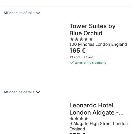
par
nuit
Afficher les détails
Tower Suites by
Blue Orchid
5
100 Minories London England
out
Le
165 €
of
prix
5
23 août - 24 août
est
taxes et frais compris
de
165 €
par
nuit
Afficher les détails
Leonardo Hotel
London Aldgate -
4
formerly Hotel Saint
9 Aldgate High Street London
out
England
of