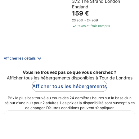
372 The Strand London
out
England
of
Le
159 €
5
prix
23 août - 24 août
est
taxes et frais compris
de
159 €
par
nuit
Afficher les détails
Vous ne trouvez pas ce que vous cherchez ?
Afficher tous les hébergements disponibles à Tour de Londres
Afficher tous les hébergements
Prix le plus bas trouvé au cours des 24 dernières heures sur la base d’un
séjour d’une nuit pour 2 adultes. Les prix et la disponibilité sont susceptibles
de changer. D’autres conditions peuvent s’appliquer.