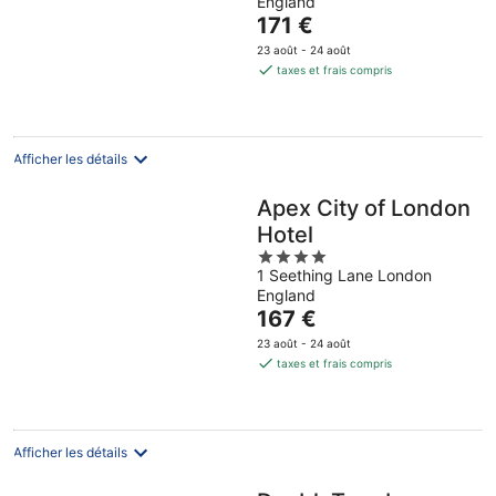
England
of
Le
171 €
5
prix
23 août - 24 août
est
taxes et frais compris
de
171 €
par
nuit
Afficher les détails
Apex City of London
Hotel
4
1 Seething Lane London
out
England
of
Le
167 €
5
prix
23 août - 24 août
est
taxes et frais compris
de
167 €
par
nuit
Afficher les détails