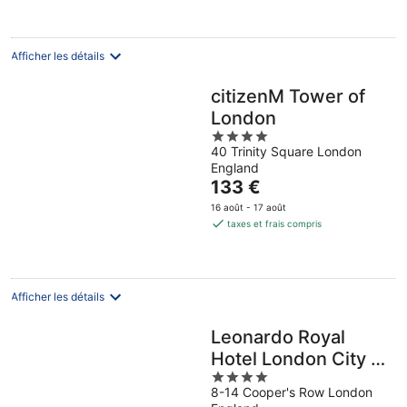
-
156 €
16
par
août
nuit
Afficher les détails
citizenM Tower of
London
4
40 Trinity Square London
out
England
of
Le
133 €
5
prix
16 août - 17 août
est
taxes et frais compris
de
133 €
par
nuit
Afficher les détails
Leonardo Royal
Hotel London City -
4
Tower of London
8-14 Cooper's Row London
out