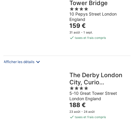
Tower Bridge
4
10 Pepys Street London
out
England
of
Le
159 €
5
prix
31 août - 1 sept.
est
taxes et frais compris
de
159 €
par
nuit
Afficher les détails
The Derby London
City, Curio
4
Collection By Hilton
5-10 Great Tower Street
out
London England
of
Le
188 €
5
prix
23 août - 24 août
est
taxes et frais compris
de
188 €