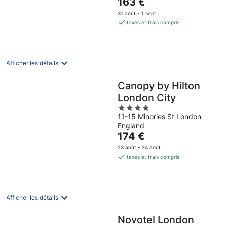
Le
163 €
5
prix
31 août - 1 sept.
est
taxes et frais compris
de
163 €
par
nuit
Afficher les détails
Canopy by Hilton
London City
4
11-15 Minories St London
out
England
of
Le
174 €
5
prix
23 août - 24 août
est
taxes et frais compris
de
174 €
par
nuit
Afficher les détails
Novotel London