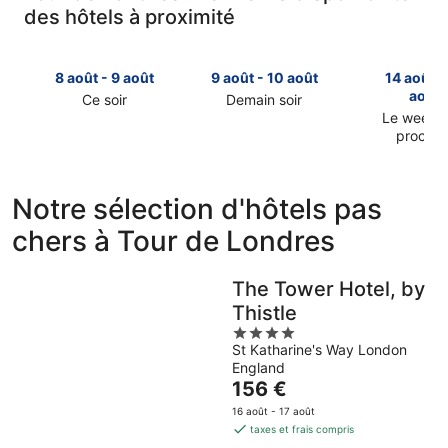
des hôtels à proximité
8 août - 9 août
9 août - 10 août
14 août -
août
Ce soir
Demain soir
Consulter
Consulter
Le week-
prochai
les
les
Consulter
prix
prix
les
près
près
prix
de
de
Notre sélection d'hôtels pas
près
Tour
Tour
chers à Tour de Londres
de
de
de
Tour
Londres
Londres
de
pour
pour
The Tower Hotel, by
Londres
cette
demain
Thistle
pour
nuit,
soir,
4
le
8
9
St Katharine's Way London
out
prochain
août
août
England
of
week-
-
-
Le
156 €
5
end,
9
10
prix
14
16 août - 17 août
août
août
est
taxes et frais compris
août
de