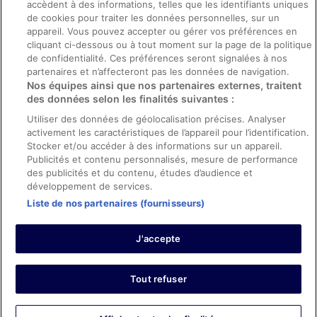
accèdent à des informations, telles que les identifiants uniques
Directives de contenu et signalement de contenus
de cookies pour traiter les données personnelles, sur un
appareil. Vous pouvez accepter ou gérer vos préférences en
Aide
cliquant ci-dessous ou à tout moment sur la page de la politique
de confidentialité. Ces préférences seront signalées à nos
Soutien
partenaires et n’affecteront pas les données de navigation.
Nos équipes ainsi que nos partenaires externes, traitent
Annuler votre réservation d’hôtel ou de propriété de vacances
des données selon les finalités suivantes :
Annuler votre vol
Utiliser des données de géolocalisation précises. Analyser
Échéances de remboursement
activement les caractéristiques de l’appareil pour l’identification.
Stocker et/ou accéder à des informations sur un appareil.
Utiliser un coupon ebookers
Publicités et contenu personnalisés, mesure de performance
des publicités et du contenu, études d’audience et
développement de services.
Liste de nos partenaires (fournisseurs)
Parmi les moyens de paiement acceptés sur ebookers.fr figurent :
American Express, Diner’s Club International, Mastercard, Visa, Visa
J'accepte
Electron, CartaSi, Carte Bleue, PayPal et Eurocard.
© 2026 Expedia, Inc., une entreprise d’Expedia Group. Tous droits
réservés. ebookers et le logo ebookers sont des marques
commerciales ou des marques déposées d’Expedia, Inc.
Tout refuser