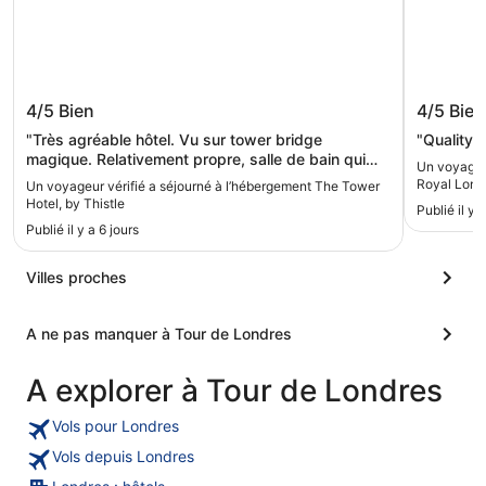
The Tower Hotel, by Thistle
Leonard
4/5
Bien
4/5
Bien
"Très agréable hôtel. Vu sur tower bridge
"Quality 
magique. Relativement propre, salle de bain qui
Un voyageur
demanderait un petit rafraîchissement. Beaucoup
Royal Lond
Un voyageur vérifié a séjourné à l’hébergement The Tower
d'activités autour mais aucun bruit dans la
Hotel, by Thistle
Publié il y 
chambre. Je recommande cet hôtel."
Publié il y a 6 jours
Villes proches
A ne pas manquer à Tour de Londres
A explorer à Tour de Londres
Vols pour Londres
Vols depuis Londres