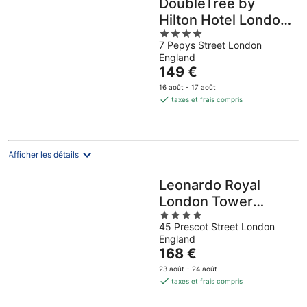
DoubleTree by
Hilton Hotel London
4
-Tower of London
7 Pepys Street London
out
England
of
Le
149 €
5
prix
16 août - 17 août
est
taxes et frais compris
de
149 €
par
nuit
Afficher les détails
Leonardo Royal
London Tower
4
Bridge
45 Prescot Street London
out
England
of
Le
168 €
5
prix
23 août - 24 août
est
taxes et frais compris
de
168 €