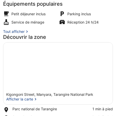
Équipements populaires
Petit déjeuner inclus
Parking inclus
Service de ménage
Réception 24 h/24
Terrasse/Patio
Tout afficher
Découvrir la zone
Kigongoni Street, Manyara, Tarangire National Park
Afficher la carte
Place,
Parc national de Tarangire
‪1 min à pied‬
Parc
Afficher la carte