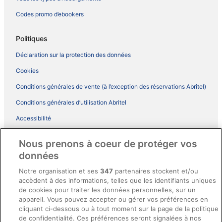
Codes promo d’ebookers
Politiques
Déclaration sur la protection des données
Cookies
Conditions générales de vente (à l’exception des réservations Abritel)
Conditions générales d’utilisation Abritel
Accessibilité
Comment fonctionne notre site
Nous prenons à coeur de protéger vos
Conditions générales du programme BONUS+ d’ebookers
données
Mentions légales / Nous contacter
Notre organisation et ses
347
partenaires stockent et/ou
accèdent à des informations, telles que les identifiants uniques
Directives de contenu et signalement de contenus
de cookies pour traiter les données personnelles, sur un
appareil. Vous pouvez accepter ou gérer vos préférences en
Aide
cliquant ci-dessous ou à tout moment sur la page de la politique
de confidentialité. Ces préférences seront signalées à nos