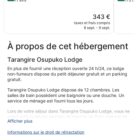
sur
sur
11 avis
173 av
5,
5,
Merveilleux,
Exception
Le
343 €
11 avis
173 avis
nouveau
taxes et frais compris
prix
8 sept. - 9 sept.
est
de
343 €
À propos de cet hébergement
Tarangire Osupuko Lodge
En plus de fournir une réception ouverte 24 h/24, ce lodge
non-fumeurs dispose du petit déjeuner gratuit et un parking
gratuit.
Tarangire Osupuko Lodge dispose de 12 chambres. Les
salles de bain possèdent une baignoire ou une douche. Un
service de ménage est fourni tous les jours.
Lors de votre séjour dans Tarangire Osupuko Lodge, vous ne
serez qu'à quelques minutes de marche de Parc national de
Afficher plus
Tarangire. Vous pourrez profiter de services et équipements
comme le petit déjeuner gratuit et un parking gratuit.
Informations sur le droit de rétractation