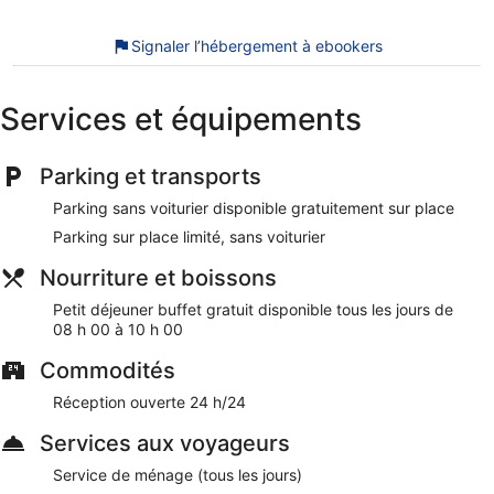
Petit déjeuner buffet gratuit servi tous les jours
Parking sans service de voiturier gratuit
Signaler l’hébergement à ebookers
Parmi les prestations offertes, on trouve notamment un
ascenseur
Services et équipements
À deux pas de Parc national de Tarangire et à 8 minutes
à pied de Sangaiwe Gate
Un petit déjeuner vous est servi gratuitement chaque matin.
Parking et transports
Un parking en libre-service est disponible.
Ce lodge 3 étoiles est non-fumeurs.
Parking sans voiturier disponible gratuitement sur place
Parking sur place limité, sans voiturier
Les clients profiteront d'un petit déjeuner buffet gratuit tous
les jours de 08 h 00 à 10 h 00.
Nourriture et boissons
Petit déjeuner buffet gratuit disponible tous les jours de
08 h 00 à 10 h 00
Commodités
Réception ouverte 24 h/24
Services aux voyageurs
Service de ménage (tous les jours)