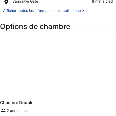
Place,
Sangaiwe Gate
‪8 min à pied‬
national
Sangaiwe
de
Gate
Afficher toutes les informations sur cette zone
Tarangire
Options de chambre
Chambre Double
2 personnes