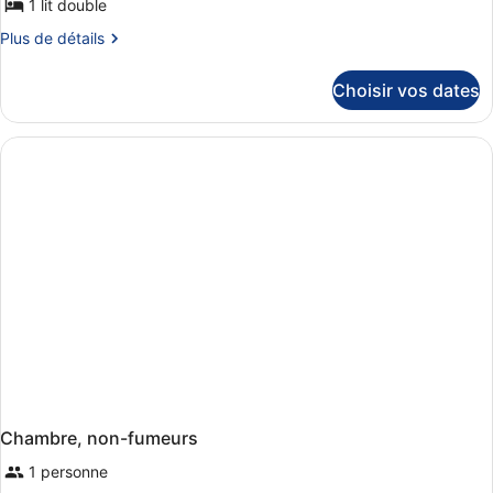
1 lit double
Plus
Plus de détails
de
détails
Choisir vos dates
sur
le
type
de
chambre
Chambre
Double
Chambre, non-fumeurs
1 personne