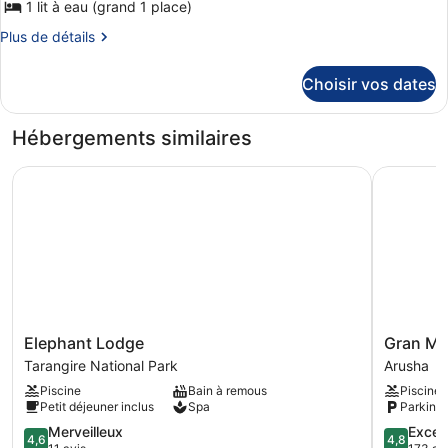
1 lit à eau (grand 1 place)
Plus
Plus de détails
de
détails
Choisir vos dates
sur
le
type
Hébergements similaires
de
chambre
Elephant Lodge
Gran Meli
Chambre,
non-
fumeurs
Elephant
Gran
Elephant Lodge
Gran Me
Lodge
Melia
Tarangire National Park
Arusha
Tarangire
Arusha
Piscine
Bain à remous
Piscine
National
Arusha
Petit déjeuner inclus
Spa
Parking 
Park
4.6
4.8
Merveilleux
Excep
4,6
4,8