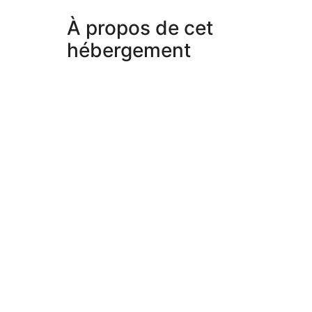
de
229 €
À propos de cet
hébergement