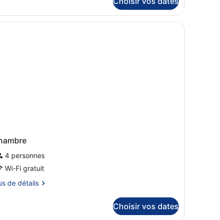
Choisir vos dates
lace,
pe
ue
ambre
ardin
ambre,
Balcony)
s
e
ace,
e
rdin
alcony)
hambre
4 personnes
Wi-Fi gratuit
us
us de détails
tails
Choisir vos dates
r