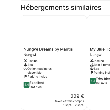
type
Hébergements similaires
de
chambre
Chambre
Nungwi Dreams by Mantis
My Blue Hot
Nungwi
My
Nungwi Dreams by Mantis
My Blue Ho
Dreams
Blue
Nungwi
Nungwi
by
Hotel
Piscine
Piscine
Mantis
Nungwi
Spa
Bain à rem
Nungwi
Option tout inclus
Spa
disponible
Parking inc
Parking inclus
4.2
Très bie
4,2
4.4
Excellent
sur
151 avis
4,4
sur
203 avis
5,
5,
Très
Le
229 €
Excellent,
bien,
nouveau
203 avis
151 avis
taxes et frais compris
prix
1 sept. - 2 sept.
est