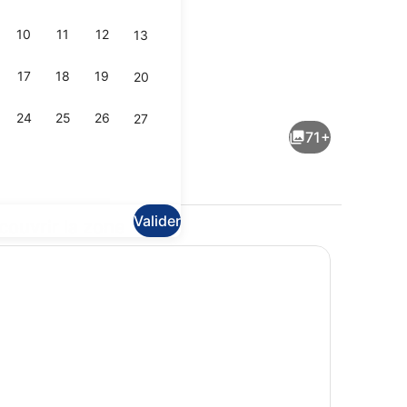
10
11
12
13
17
18
19
20
e, sable blanc, chaises longues, parasols
4 bars, bar en bord de piscine, bar
24
25
26
27
71+
Valider
couvrir la zone
ne
Vue aérienne