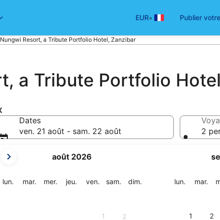
•
EUR
Publier votr
Nungwi Resort, a Tribute Portfolio Hotel, Zanzibar
 a Tribute Portfolio Hote
x
Dates
Voya
ven. 21 août - sam. 22 août
2 pe
Les
août 2026
s
mois
affichés
sont
lundi
mardi
mercredi
jeudi
vendredi
samedi
dimanche
lundi
mar
lun.
mar.
mer.
jeu.
ven.
sam.
dim.
lun.
mar.
m
August
2026
et
1
1
2
2
September