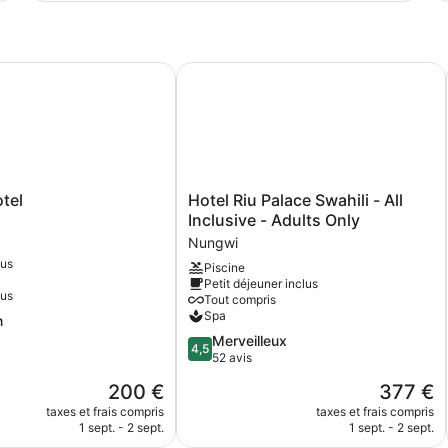
type
ty
de
de
chambre
ch
Chambre
C
el
Hotel Riu Palace Swahili - All Inclus
Hotel
tel
Hotel Riu Palace Swahili - All
Riu
Inclusive - Adults Only
Palace
Nungwi
Swahili
ous
Piscine
-
Petit déjeuner inclus
All
lus
Tout compris
Inclusive
Spa
n
-
4.5
Merveilleux
Adults
4,5
sur
52 avis
Only
5,
Nungwi
Le
Le
200 €
377 €
Merveilleux,
nouveau
nouveau
52 avis
taxes et frais compris
taxes et frais compris
prix
prix
1 sept. - 2 sept.
1 sept. - 2 sept.
est
est