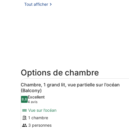
Tout afficher
Options de chambre
Afficher
Une chambre spacieuse avec 
6
Chambre, 1 grand lit, vue partielle sur l'océan
toutes
(Balcony)
les
Excellent
8,6
photos
8,6 sur 10
(4 avis)
4 avis
pour
Vue sur l’océan
ce
1 chambre
type
3 personnes
de