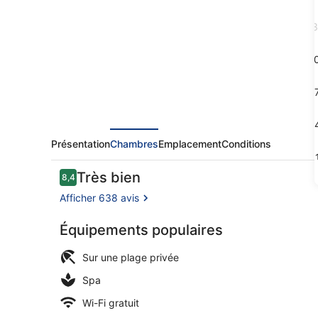
Nungwi
Resort,
3
a
Tribute
1
Portfolio
1
Hotel
2
Présentation
Chambres
Emplacement
Conditions
3
Avis
Très bien
8,4
8,4 sur 10
voyageurs
Afficher 638 avis
Équipements populaires
Plage privée
Sur une plage privée
Spa
Wi-Fi gratuit