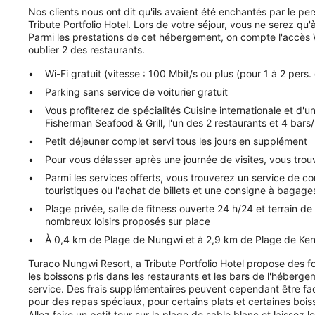
Nos clients nous ont dit qu'ils avaient été enchantés par le p
Tribute Portfolio Hotel. Lors de votre séjour, vous ne serez 
Parmi les prestations de cet hébergement, on compte l'accès Wi
oublier 2 des restaurants.
Wi-Fi gratuit (vitesse : 100 Mbit/s ou plus (pour 1 à 2 pers.
Parking sans service de voiturier gratuit
Vous profiterez de spécialités Cuisine internationale et d'
Fisherman Seafood & Grill, l'un des 2 restaurants et 4 bar
Petit déjeuner complet servi tous les jours en supplément
Pour vous délasser après une journée de visites, vous trou
Parmi les services offerts, vous trouverez un service de con
touristiques ou l'achat de billets et une consigne à bagage
Plage privée, salle de fitness ouverte 24 h/24 et terrain d
nombreux loisirs proposés sur place
À 0,4 km de Plage de Nungwi et à 2,9 km de Plage de K
Turaco Nungwi Resort, a Tribute Portfolio Hotel propose des for
les boissons pris dans les restaurants et les bars de l'hébergem
service. Des frais supplémentaires peuvent cependant être fac
pour des repas spéciaux, pour certains plats et certaines boi
Allez faire un petit tour sur la plage de sable blanc et laissez l