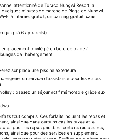
ersonnel attentionné de Turaco Nungwi Resort, a
qu'à quelques minutes de marche de Plage de Nungwi.
-Fi à Internet gratuit, un parking gratuit, sans
 ou jusqu’à 6 appareils))
un emplacement privilégié en bord de plage à
s/lounges de l'hébergement
verez sur place une piscine extérieure
ciergerie, un service d'assistance pour les visites
s
e volley : passez un séjour actif mémorable grâce aux
endwa
faits tout compris. Ces forfaits incluent les repas et
ent, ainsi que dans certains cas les taxes et le
turés pour les repas pris dans certains restaurants,
ssons, ainsi que pour des services en supplément.
e soleil caresser votre visage. Profitez de la plage pour