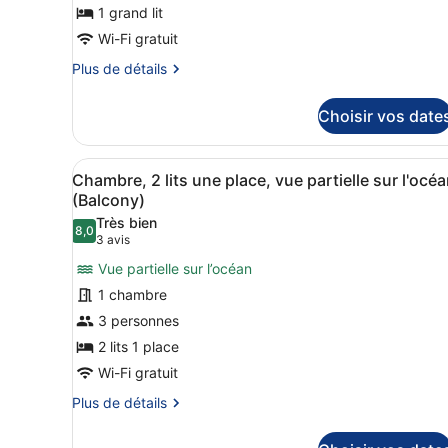
1 grand lit
chambre :
Chambre,
Wi-Fi gratuit
1
Plus
Plus de détails
grand
de
détails
lit,
Choisir vos date
sur
vue
le
partielle
type
Afficher
Une chambre à coucher avec d
6
de
sur
Chambre, 2 lits une place, vue partielle sur l'océ
toutes
chambre
(Balcony)
l'océan
Chambre,
les
(Balcony)
Très bien
1
8,0
photos
8,0 sur 10
(3 avis)
3 avis
grand
pour
lit,
Vue partielle sur l’océan
ce
vue
1 chambre
partielle
type
sur
3 personnes
de
l'océan
2 lits 1 place
chambre :
(Balcony)
Chambre,
Wi-Fi gratuit
2
Plus
Plus de détails
lits
de
détails
une