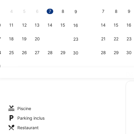
2026.
4
5
6
7
8
7
8
9
9
0
11
12
13
14
15
14
15
16
16
Plage privé
7
18
19
20
21
22
21
22
23
23
4
25
26
27
28
29
28
29
30
30
1
Dé
Vue aérien
, sable blanc, chaises longues, parasols
Piscine
Parking inclus
Restaurant