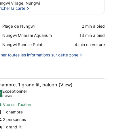
ngwi Village, Nungwi
ficher la carte
Afficher la carte
Place,
Plage de Nungwi
‪2 min à pied‬
Plage
Place,
Nungwi Mnarani Aquarium
‪13 min à pied‬
de
Nungwi
Nungwi
Place,
Nungwi Sunrise Point
‪4 min en voiture‬
Mnarani
Nungwi
Aquarium
Sunrise
cher toutes les informations sur cette zone
Point
ne vue agréable.
 lit, une tête de lit en bois et un baldaquin.
fficher
Un lit à baldaquin, une télévision et un ba
12
ambre, 1 grand lit, balcon (View)
outes
Exceptionnel
es
4
9,4 sur 10
(6 avis)
6 avis
hotos
Vue sur l’océan
our
1 chambre
e
2 personnes
ype
e
1 grand lit