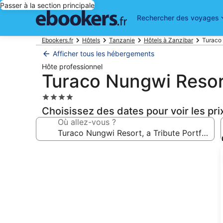
Passer à la section principale
Rechercher des voyages
Ebookers.fr
Hôtels
Tanzanie
Hôtels à Zanzibar
Turaco 
Afficher tous les hébergements
Hôte professionnel
Turaco Nungwi Resort,
Hébergement
4.0 étoiles
Choisissez des dates pour voir les pri
Où allez-vous ?
Galerie
photos
de
l’hébergement
Turaco