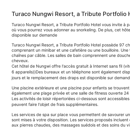
de
de
200 €
377 €
Turaco Nungwi Resort, a Tribute Portfolio 
Turaco Nungwi Resort, a Tribute Portfolio Hotel vous invite à 
où vous pourrez vous adonner au snorkeling. De plus, cet hôtel
disponible sur demande
Turaco Nungwi Resort, a Tribute Portfolio Hotel possède 97 ch
comprenant un minibar et une cafetière ou une bouilloire. Une
chaînes par câble. Les salles de bain comprennent une douche, 
cheveux.
Cet hôtel de Nungwi offre l'accès gratuit à Internet sans fil (vi
6 appareils))Des bureaux et un téléphone sont également disp
jours et le remplacement des draps est disponible sur deman
Une piscine extérieure et une piscine pour enfants se trouvent
également une plage privée et une salle de fitness ouverte 24
Les activités de loisir répertoriées ci-dessous sont accessible
peuvent faire l'objet de frais supplémentaires.
Les services de spa sur place vous permettent de savourer un
sont mises à votre disposition. Les services proposés inclue
aux pierres chaudes, des massages suédois et des soins du v