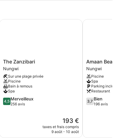
pe
ambre
hambre
ive - Adults Only
The Zanzibari
Amaan Beach Bungalow
The
Amaan
The Zanzibari
Amaan Beach Bungal
Zanzibari
Beach
Nungwi
Nungwi
Nungwi
Bungalows
Sur une plage privée
Piscine
Nungwi
Piscine
Spa
Bain à remous
Parking inclus
Spa
Restaurant
4.5
3.7
Merveilleux
Bien
4,5
3,7
sur
sur
256 avis
196 avis
5,
5,
Merveilleux,
Bien,
Le
193 €
256 avis
196 avis
nouveau
taxes et frais compris
taxes e
prix
9 août - 10 août
est