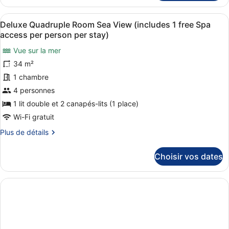
le
1
type
free
Afficher
Une chambre d’hôtel avec deux lits
4
de
Deluxe Quadruple Room Sea View (includes 1 free Spa
Spa
toutes
chambre
access per person per stay)
access
Junior
les
Studio
Vue sur la mer
per
photos
Suite
34 m²
person
pour
(includes
per
ce
1 chambre
1
free
stay)
type
4 personnes
Spa
de
1 lit double et 2 canapés-lits (1 place)
access
chambre :
per
Wi-Fi gratuit
Deluxe
person
Plus
Plus de détails
per
Quadruple
de
stay)
Room
détails
Choisir vos dates
Sea
sur
le
View
type
(includes
de
1
chambre
free
Deluxe
Quadruple
Spa
Room