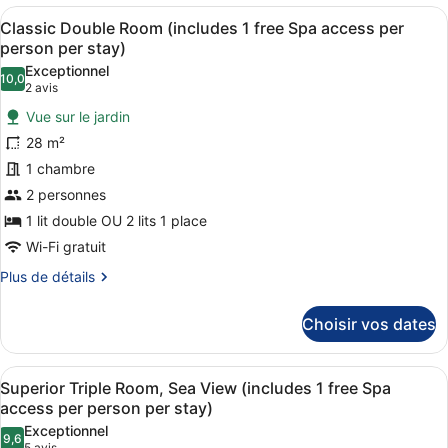
Spa
type
Afficher
Une chambre à coucher bien aménag
access
4
de
Classic Double Room (includes 1 free Spa access per
toutes
chambre
per
person per stay)
Deluxe
les
person
Exceptionnel
Quadruple
10,0
photos
10,0 sur 10
(2 avis)
2 avis
per
Room
pour
stay)
(includes
Vue sur le jardin
ce
1
28 m²
free
type
Spa
1 chambre
de
access
2 personnes
chambre :
per
Classic
1 lit double OU 2 lits 1 place
person
per
Double
Wi-Fi gratuit
stay)
Room
Plus
Plus de détails
(includes
de
détails
1
Choisir vos dates
sur
free
le
Spa
type
Afficher
Une chambre d’hôtel avec un lit, un
access
5
de
Superior Triple Room, Sea View (includes 1 free Spa
toutes
chambre
per
access per person per stay)
Classic
les
person
Exceptionnel
Double
9,6
photos
9,6 sur 10
5 avis