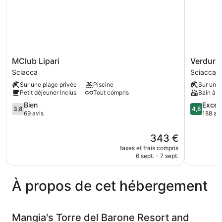
MClub
Verdura
MClub Lipari
Verdura
Lipari
Resort
Sciacca
Sciacca
Sciacca
Sciacca
Sur une plage privée
Piscine
Sur une 
Petit déjeuner inclus
Tout compris
Bain à 
3.8
4.8
Bien
Excep
3,8
4,8
sur
sur
69 avis
188 av
5,
5,
Bien,
Exception
Le
343 €
69 avis
188 avis
nouveau
taxes et frais compris
prix
6 sept. - 7 sept.
est
de
343 €
À propos de cet hébergement
Mangia's Torre del Barone Resort and