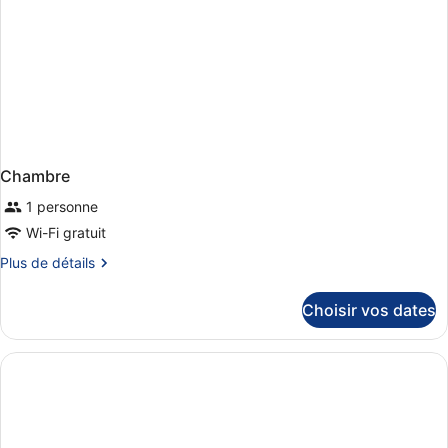
Chambre
1 personne
Wi-Fi gratuit
Plus
Plus de détails
de
détails
Choisir vos dates
sur
le
type
de
chambre
Chambre