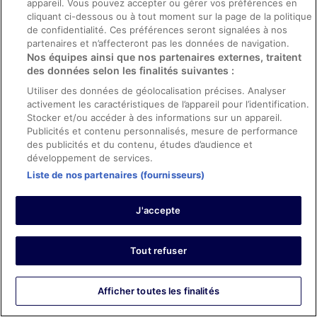
appareil. Vous pouvez accepter ou gérer vos préférences en
and the beach access was excellent. The spa was also
cliquant ci-dessous ou à tout moment sur la page de la politique
really nice.
de confidentialité. Ces préférences seront signalées à nos
Séjour de 2 nuits en juillet 2024
partenaires et n’affecteront pas les données de navigation.
Nos équipes ainsi que nos partenaires externes, traitent
0
des données selon les finalités suivantes :
Utiliser des données de géolocalisation précises. Analyser
Avis vérifié
activement les caractéristiques de l’appareil pour l’identification.
10/10 Excellent
Stocker et/ou accéder à des informations sur un appareil.
Publicités et contenu personnalisés, mesure de performance
Jonny
des publicités et du contenu, études d’audience et
4 juil. 2025
développement de services.
Les points forts : Propreté, personnel et service, équipements
Liste de nos partenaires (fournisseurs)
et infrastructures et conditions de l’hébergement
Traduire avec Google
J'accepte
Great place to have an scape from city caos.
Séjour de 1 nuit en juin 2025
Tout refuser
0
Avis vérifié
Afficher toutes les finalités
10/10 Excellent