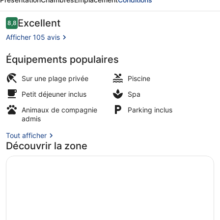
del
Barone
Avis
Excellent
8,8
8,8 sur 10
voyageurs
Resort
Afficher 105 avis
and
Équipements populaires
SPA
Plage privée, navette gratuite vers
Sur une plage privée
Piscine
Petit déjeuner inclus
Spa
Animaux de compagnie
Parking inclus
admis
Tout afficher
Découvrir la zone