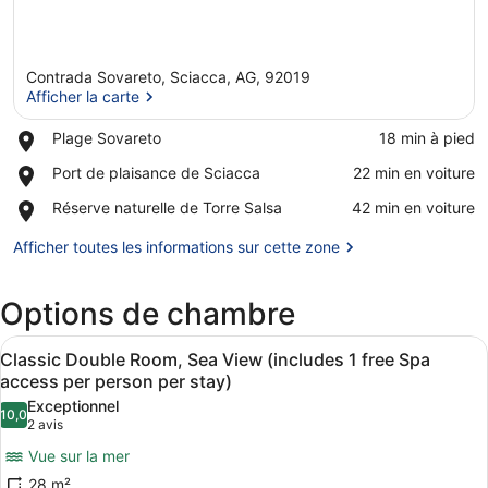
Contrada Sovareto, Sciacca, AG, 92019
Afficher la carte
Place,
Plage Sovareto
‪18 min à pied‬
Plage
Afficher la carte
Place,
Port de plaisance de Sciacca
‪22 min en voiture‬
Sovareto
Port
Place,
Réserve naturelle de Torre Salsa
‪42 min en voiture‬
de
Réserve
plaisance
naturelle
Afficher toutes les informations sur cette zone
de
de
Sciacca
Torre
Options de chambre
Salsa
Afficher
Une chambre d’hôtel équipée d’un lit
4
Classic Double Room, Sea View (includes 1 free Spa
toutes
access per person per stay)
les
Exceptionnel
10,0
photos
10,0 sur 10
(2 avis)
2 avis
pour
Vue sur la mer
ce
28 m²