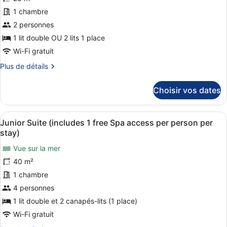
type
1 chambre
de
2 personnes
chambre :
Classic
1 lit double OU 2 lits 1 place
Double
Wi-Fi gratuit
Room,
Plus
Plus de détails
Sea
de
détails
View
Choisir vos dates
sur
(includes
le
1
type
Afficher
Une chambre d’hôtel avec un grand 
free
5
de
Junior Suite (includes 1 free Spa access per person per
toutes
chambre
Spa
stay)
Classic
les
access
Double
Vue sur la mer
photos
per
Room,
40 m²
pour
person
Sea
ce
1 chambre
View
per
(includes
type
4 personnes
stay)
1
de
1 lit double et 2 canapés-lits (1 place)
free
chambre :
Spa
Wi-Fi gratuit
Junior
access