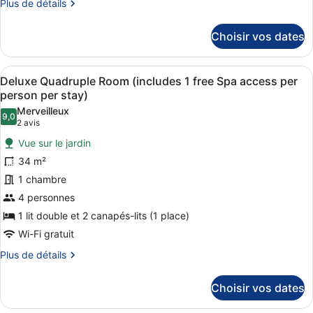
Plus
Plus de détails
per
Suite
de
person
(includes
détails
per
Choisir vos dates
1
sur
stay)
le
free
type
Spa
Afficher
Une chambre d’hôtel moderne équipée
5
de
Deluxe Quadruple Room (includes 1 free Spa access per
access
toutes
chambre
person per stay)
per
Junior
les
Merveilleux
Suite
9,0
person
photos
9,0 sur 10
(2 avis)
2 avis
(includes
per
pour
1
Vue sur le jardin
stay)
ce
free
34 m²
Spa
type
access
1 chambre
de
per
4 personnes
chambre :
person
Deluxe
1 lit double et 2 canapés-lits (1 place)
per
stay)
Quadruple
Wi-Fi gratuit
Room
Plus
Plus de détails
(includes
de
détails
1
Choisir vos dates
sur
free
le