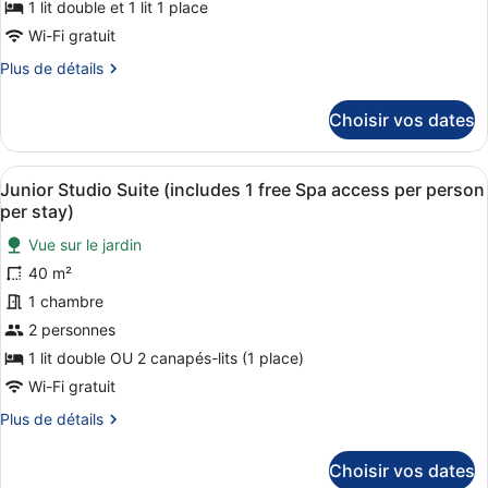
de
1 lit double et 1 lit 1 place
free
chambre :
Spa
Wi-Fi gratuit
Superior
access
Plus
Plus de détails
per
Triple
de
person
Room
détails
per
Choisir vos dates
(includes
sur
stay)
le
1
type
free
Afficher
Une chambre d’hôtel avec un grand 
5
de
Junior Studio Suite (includes 1 free Spa access per person
Spa
toutes
chambre
per stay)
access
Superior
les
Triple
Vue sur le jardin
per
photos
Room
40 m²
person
pour
(includes
per
ce
1 chambre
1
free
stay)
type
2 personnes
Spa
de
1 lit double OU 2 canapés-lits (1 place)
access
chambre :
per
Wi-Fi gratuit
Junior
person
Plus
Plus de détails
per
Studio
de
stay)
Suite
détails
Choisir vos dates
(includes
sur