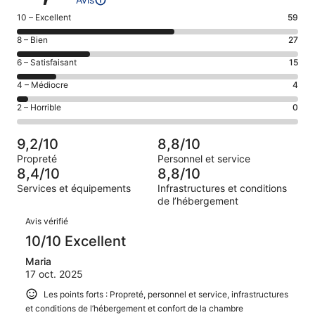
Note
10 – Excellent
59
des
Note
8 – Bien
27
voyageurs
des
de 10
Note
6 – Satisfaisant
15
voyageurs
(Excellent),
des
de 8
Note
4 – Médiocre
4
d’après 59 avis
voyageurs
(Bien),
des
sur 105.
de 6
Note
2 – Horrible
0
d’après 27 avis
voyageurs
(Satisfaisant),
des
sur 105.
de 4
d’après 15 avis
voyageurs
(Médiocre),
9,2/10
8,8/10
sur 105.
de 2
d’après 4 avis
Propreté
Personnel et service
(Horrible),
sur 105.
8,4/10
8,8/10
d’après 0 avis
Services et équipements
Infrastructures et conditions
sur 105.
de l’hébergement
Avis
Avis vérifié
10/10 Excellent
Maria
17 oct. 2025
Les points forts : Propreté, personnel et service, infrastructures
et conditions de l’hébergement et confort de la chambre