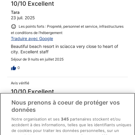
10/10 Excellent
Tara
23 juil. 2025
Les points forts : Propreté, personnel et service, infrastructures
et conditions de l’hébergement
Traduire avec Google
Beautiful beach resort in sciacca very close to heart of
city. Excellent staff
Séjour de 9 nuits en juillet 2025
0
Avis vérifié
10/10 Excellent
Lori
Nous prenons à coeur de protéger vos
31 juil. 2024
données
Les points forts : Propreté, personnel et service, infrastructures
Notre organisation et ses
345
partenaires stockent et/ou
et conditions de l’hébergement
accèdent à des informations, telles que les identifiants uniques
Traduire avec Google
de cookies pour traiter les données personnelles, sur un
The hotel was definitely an oasis! The staff were friendly