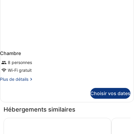
Chambre
8 personnes
Wi-Fi gratuit
Plus
Plus de détails
de
détails
Choisir vos dates
sur
le
type
Hébergements similaires
de
chambre
MClub Lipari
Verdura R
Chambre