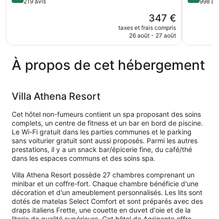
sur
sur
219 avis
998 av
Sicily
5,
5,
Agrigento
Le
347 €
Exceptionnel,
Excellent,
nouveau
219 avis
998 avis
taxes et frais compris
prix
26 août - 27 août
est
de
347 €
À propos de cet hébergement
Villa Athena Resort
Cet hôtel non-fumeurs contient un spa proposant des soins
complets, un centre de fitness et un bar en bord de piscine.
Le Wi-Fi gratuit dans les parties communes et le parking
sans voiturier gratuit sont aussi proposés. Parmi les autres
prestations, il y a un snack bar/épicerie fine, du café/thé
dans les espaces communs et des soins spa.
Villa Athena Resort possède 27 chambres comprenant un
minibar et un coffre-fort. Chaque chambre bénéficie d'une
décoration et d'un ameublement personnalisés. Les lits sont
dotés de matelas Select Comfort et sont préparés avec des
draps italiens Frette, une couette en duvet d'oie et de la
literie de qualité supérieure. Cet hôtel de Agrigente offre