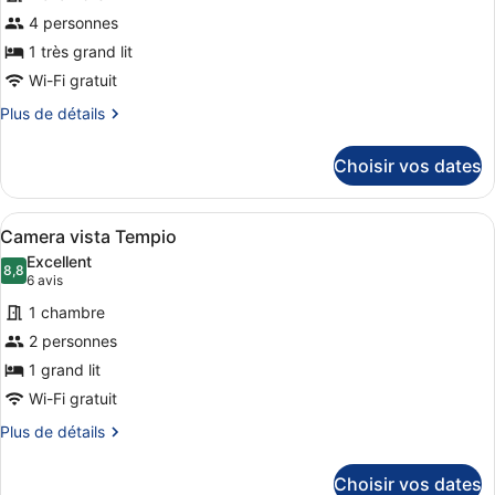
ce
4 personnes
type
1 très grand lit
de
Wi-Fi gratuit
chambre :
Plus
Plus de détails
Villa
de
(Suite)
détails
Choisir vos dates
sur
le
type
Afficher
Une chambre à coucher avec un lit,
7
de
Camera vista Tempio
toutes
chambre
Excellent
Villa
les
8,8
8,8 sur 10
(6 avis)
6 avis
(Suite)
photos
1 chambre
pour
2 personnes
ce
1 grand lit
type
de
Wi-Fi gratuit
chambre :
Plus
Plus de détails
Camera
de
détails
vista
Choisir vos dates
sur