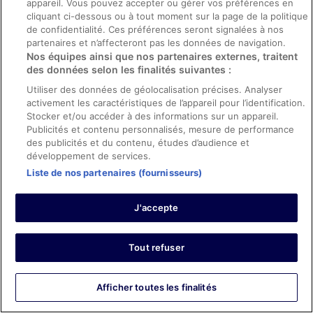
appareil. Vous pouvez accepter ou gérer vos préférences en
Les points forts : Propreté, personnel et service, équipements
cliquant ci-dessous ou à tout moment sur la page de la politique
de confidentialité. Ces préférences seront signalées à nos
et infrastructures et conditions de l’hébergement
Traduire avec Google
partenaires et n’affecteront pas les données de navigation.
Nos équipes ainsi que nos partenaires externes, traitent
Perhaps the best breakfast I have ever had.
des données selon les finalités suivantes :
Séjour de 1 nuit en février 2026
Utiliser des données de géolocalisation précises. Analyser
0
activement les caractéristiques de l’appareil pour l’identification.
Stocker et/ou accéder à des informations sur un appareil.
Publicités et contenu personnalisés, mesure de performance
Avis vérifié
des publicités et du contenu, études d’audience et
10/10 Excellent
développement de services.
Liste de nos partenaires (fournisseurs)
Jennifer Ann
10 déc. 2025
Les points forts : Propreté, personnel et service, équipements
J'accepte
Traduire avec Google
High standard of room, service and food in a perfect
Tout refuser
location to see the valley of the Temples
Séjour de 1 nuit en décembre 2025
Afficher toutes les finalités
0