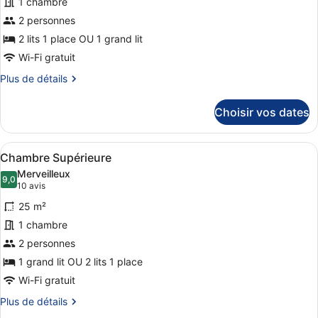
1 chambre
type
de
2 personnes
chambre :
2 lits 1 place OU 1 grand lit
Chambre
Wi-Fi gratuit
Deluxe
Plus
Plus de détails
de
détails
Choisir vos dates
sur
le
type
Afficher
Une chambre d’hôtel avec un grand 
7
de
Chambre Supérieure
toutes
chambre
Merveilleux
Chambre
les
9,0
9,0 sur 10
(10 avis)
10 avis
Deluxe
photos
25 m²
pour
1 chambre
ce
2 personnes
type
de
1 grand lit OU 2 lits 1 place
chambre :
Wi-Fi gratuit
Chambre
Plus
Plus de détails
Supérieure
de