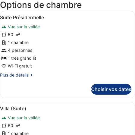
Options de chambre
nouvel
fenêtr
Afficher
Une chambre d’hôtel bien aménagée,
6
Suite Présidentielle
toutes
Vue sur la vallée
les
photos
50 m²
pour
1 chambre
ce
4 personnes
type
1 très grand lit
de
Wi-Fi gratuit
chambre :
Plus
Plus de détails
Suite
de
Présidentielle
détails
Choisir vos dates
sur
le
type
Afficher
Une chambre d’hôtel avec un grand l
7
de
Villa (Suite)
toutes
chambre
Vue sur la vallée
Suite
les
Présidentielle
photos
60 m²
pour
1 chambre