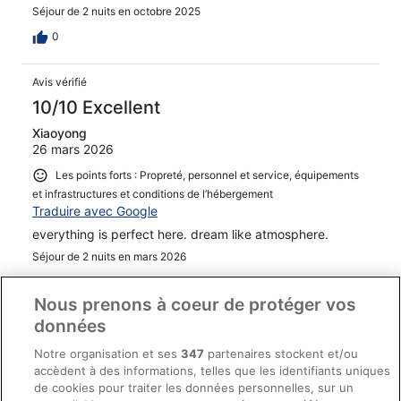
Séjour de 2 nuits en octobre 2025
0
Avis vérifié
10/10 Excellent
Xiaoyong
26 mars 2026
Les points forts : Propreté, personnel et service, équipements
et infrastructures et conditions de l’hébergement
Traduire avec Google
everything is perfect here. dream like atmosphere.
Séjour de 2 nuits en mars 2026
0
Nous prenons à coeur de protéger vos
données
Avis vérifié
10/10 Excellent
Notre organisation et ses
347
partenaires stockent et/ou
accèdent à des informations, telles que les identifiants uniques
William
de cookies pour traiter les données personnelles, sur un
4 mars 2026