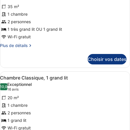
photos
35 m²
pour
1 chambre
ce
2 personnes
type
de
1 très grand lit OU 1 grand lit
chambre :
Wi-Fi gratuit
Suite
Plus
Plus de détails
Junior
de
détails
Choisir vos dates
sur
le
type
Afficher
Une chambre d’hôtel avec un lit, u
5
de
Chambre Classique, 1 grand lit
toutes
chambre
Exceptionnel
Suite
les
10,0
10,0 sur 10
(16 avis)
16 avis
Junior
photos
20 m²
pour
1 chambre
ce
2 personnes
type
de
1 grand lit
chambre :
Wi-Fi gratuit