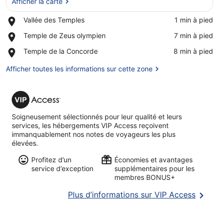
Afficher la carte
Place,
Vallée des Temples
‪1 min à pied‬
Vallée
Afficher la carte
Place,
Temple de Zeus olympien
‪7 min à pied‬
des
Temple
Temples
Place,
Temple de la Concorde
‪8 min à pied‬
de
Temple
Zeus
de
Afficher toutes les informations sur cette zone
olympien
la
Concorde
VIP
Access
Soigneusement sélectionnés pour leur qualité et leurs
services, les hébergements VIP Access reçoivent
immanquablement nos notes de voyageurs les plus
élevées.
Profitez d’un
Économies et avantages
service d’exception
supplémentaires pour les
membres BONUS+
S’ouvr
Plus d’informations sur VIP Access
dans
une