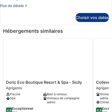
Chambre
Plus
Plus de détails
Classique,
de
détails
1
Choisir vos dates
sur
grand
le
lit
type
Hébergements similaires
de
chambre
Doric Eco Boutique Resort & Spa - Sicily
Colleverd
Chambre
Classique,
1
grand
lit
Doric
Colleverd
Doric Eco Boutique Resort & Spa - Sicily
Collever
Eco
Park
Agrigento
Agrigento
Boutique
Hotel
Piscine
Bain à remous
Animaux
Resort
Agrigento
Spa
Animaux de compagnie
admis
&
admis
Climatis
Spa
4.9
4.4
Exceptionnel
Excell
-
4,9
4,4