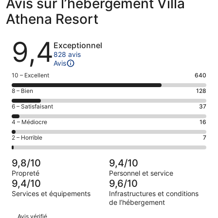
Avis sur l’hébergement Villa
Athena Resort
Avis
9,4
Exceptionnel
828 avis
Avis
Note
10 – Excellent
640
des
Note
8 – Bien
128
voyageurs
des
de 10
Note
6 – Satisfaisant
37
voyageurs
(Excellent),
des
de 8
Note
4 – Médiocre
16
d’après 640 avis
voyageurs
(Bien),
des
sur 828.
de 6
Note
2 – Horrible
7
d’après 128 avis
voyageurs
(Satisfaisant),
des
sur 828.
de 4
d’après 37 avis
voyageurs
(Médiocre),
9,8/10
9,4/10
sur 828.
de 2
d’après 16 avis
Propreté
Personnel et service
(Horrible),
sur 828.
9,4/10
9,6/10
d’après 7 avis
Services et équipements
Infrastructures et conditions
sur 828.
de l’hébergement
Avis
Avis vérifié