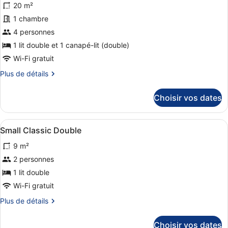
20 m²
Petite
les
Classique
photos
1 chambre
Double
pour
4 personnes
ce
1 lit double et 1 canapé-lit (double)
type
Wi-Fi gratuit
de
Plus
Plus de détails
chambre :
de
Suite
détails
Choisir vos dates
Jaccuzzi
sur
le
type
Afficher
Matelas Select Comfort, coffres-f
5
de
Small Classic Double
toutes
chambre
9 m²
Suite
les
Jaccuzzi
photos
2 personnes
pour
1 lit double
ce
Wi-Fi gratuit
type
Plus
Plus de détails
de
de
chambre :
détails
Choisir vos dates
sur