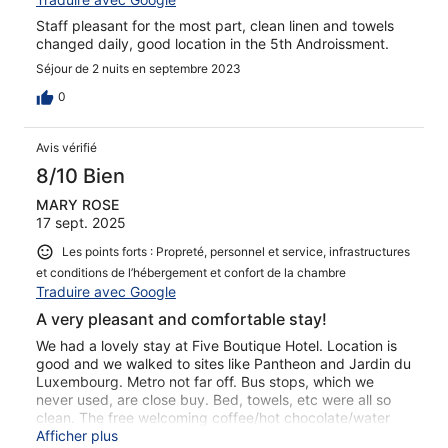
Staff pleasant for the most part, clean linen and towels
changed daily, good location in the 5th Androissment.
Séjour de 2 nuits en septembre 2023
0
Avis vérifié
8/10 Bien
MARY ROSE
17 sept. 2025
Les points forts : Propreté, personnel et service, infrastructures
et conditions de l’hébergement et confort de la chambre
Traduire avec Google
A very pleasant and comfortable stay!
We had a lovely stay at Five Boutique Hotel. Location is
good and we walked to sites like Pantheon and Jardin du
Luxembourg. Metro not far off. Bus stops, which we
never used, are close buy. Bed, towels, etc were all so
clean. The free welcoming coffee/hot chocolate/water
machine was an added bonus
Afficher plus