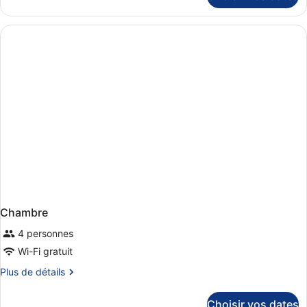
Small
le
Classic
type
Double
de
chambre
Small
Classic
Double
Chambre
4 personnes
Wi-Fi gratuit
Plus
Plus de détails
de
détails
Choisir vos dates