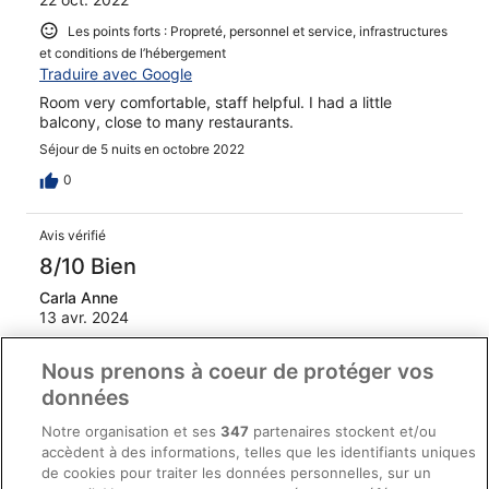
Les points forts : Propreté, personnel et service, infrastructures
et conditions de l’hébergement
Traduire avec Google
Room very comfortable, staff helpful. I had a little
balcony, close to many restaurants.
Séjour de 5 nuits en octobre 2022
0
Avis vérifié
8/10 Bien
Carla Anne
13 avr. 2024
Les points forts : Propreté, personnel et service, équipements
Nous prenons à coeur de protéger vos
et infrastructures et conditions de l’hébergement
Traduire avec Google
données
The staff is very helpful speak english, and the room wss
Notre organisation et ses
347
partenaires stockent et/ou
small but very well laid put and organized, every square
accèdent à des informations, telles que les identifiants uniques
inch made useful
de cookies pour traiter les données personnelles, sur un
Séjour de 6 nuits en avril 2024