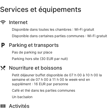
Des fers/planches à repasser et le remplacement des
Services et équipements
serviettes sont disponibles sur demande. Un service de
ménage est fourni tous les jours.
Internet
Les activités de loisir répertoriées ci-dessous sont
accessibles directement sur place ou à proximité. Ces
Disponible dans toutes les chambres : Wi-Fi gratuit
activités peuvent faire l'objet de frais supplémentaires.
Disponible dans certaines parties communes : Wi-Fi gratuit
Les services de spa sur place vous permettent de savourer
Parking et transports
un moment de détente et de douceur. Les services proposés
incluent des massages.
Pas de parking sur place
Nos clients nous ont dit qu'ils avaient été enchantés par le
Parking hors site (30 EUR par nuit)
personnel attentionné de Five Boutique Hotel Paris Quartier
Latin. Lors de votre séjour, vous ne serez qu'à quelques
Nourriture et boissons
minutes de marche de Rue Mouffetard. L'accès Wi-Fi à
Petit déjeuner buffet disponible de 07 h 00 à 10 h 00 la
Internet gratuit, un bar et le petit déjeuner (en supplément)
semaine et de 07 h 00 à 11 h 00 le week-end en
sont disponibles.
supplément : 16 EUR par personne
Wi-Fi gratuit
Café et thé dans les parties communes
Vous profiterez sur place d'bar/salon
Un bar/salon
Petit déjeuner buffet servi tous les jours en supplément
Activités
Parmi les services offerts, vous trouverez un service de