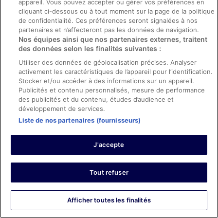
appareil. Vous pouvez accepter ou gérer vos préférences en
cliquant ci-dessous ou à tout moment sur la page de la politique
0
de confidentialité. Ces préférences seront signalées à nos
partenaires et n’affecteront pas les données de navigation.
Avis vérifié
Nos équipes ainsi que nos partenaires externes, traitent
des données selon les finalités suivantes :
10/10 Excellent
Utiliser des données de géolocalisation précises. Analyser
Jody
activement les caractéristiques de l’appareil pour l’identification.
16 juil. 2023
Stocker et/ou accéder à des informations sur un appareil.
Les points forts : Propreté, personnel et service, infrastructures
Publicités et contenu personnalisés, mesure de performance
et conditions de l’hébergement
des publicités et du contenu, études d’audience et
Traduire avec Google
développement de services.
A little off the touristy beaten path, but walkable to a
Liste de nos partenaires (fournisseurs)
variety of locations and reasonable proximity to the
Metro lines that you could take to get anywhere. Staff
J'accepte
was very helpful and friendly.
Séjour de 4 nuits en juillet 2023
Tout refuser
0
Avis vérifié
Afficher toutes les finalités
10/10 Excellent