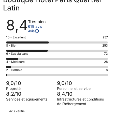
Latin
Avis
8,4
Très bien
619 avis
Avis
Note
10 – Excellent
257
des
Note
8 – Bien
253
voyageurs
des
de 10
Note
6 – Satisfaisant
73
voyageurs
(Excellent),
des
de 8
Note
4 – Médiocre
28
d’après 257 avis
voyageurs
(Bien),
des
sur 619.
de 6
Note
2 – Horrible
8
d’après 253 avis
voyageurs
(Satisfaisant),
des
sur 619.
de 4
d’après 73 avis
voyageurs
(Médiocre),
9,0/10
9,0/10
sur 619.
de 2
d’après 28 avis
Propreté
Personnel et service
(Horrible),
sur 619.
8,2/10
8,4/10
d’après 8 avis
Services et équipements
Infrastructures et conditions
sur 619.
de l’hébergement
Avis
Avis vérifié