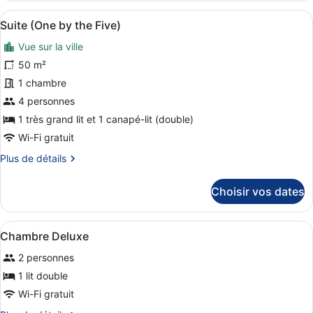
type
Afficher
Une chambre d’hôtel avec un grand 
9
de
Suite (One by the Five)
toutes
chambre
Vue sur la ville
Chambre
les
Double
photos
50 m²
Supérieure
pour
1 chambre
ce
4 personnes
type
1 très grand lit et 1 canapé-lit (double)
de
Wi-Fi gratuit
chambre :
Plus
Plus de détails
Suite
de
(One
détails
Choisir vos dates
by
sur
the
le
type
Five)
Afficher
Une chambre d’hôtel moderne avec 
4
de
Chambre Deluxe
toutes
chambre
2 personnes
Suite
les
(One
photos
1 lit double
by
pour
Wi-Fi gratuit
the
ce
Five)