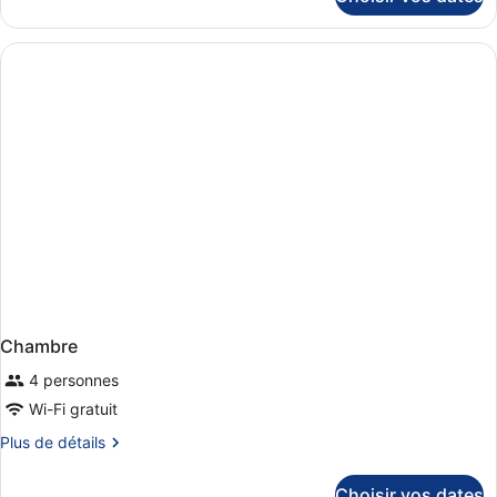
sur
le
type
de
chambre
Chambre
Chambre
4 personnes
Wi-Fi gratuit
Plus
Plus de détails
de
détails
Choisir vos dates