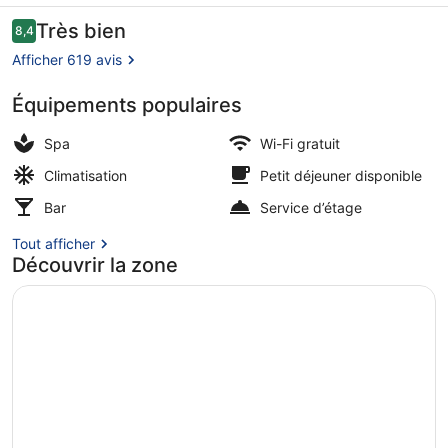
Paris
Avis
Très bien
8,4
8,4 sur 10
voyageurs
Quartier
Afficher 619 avis
Latin
Équipements populaires
Petit déjeuner buffet servi tous le
Spa
Wi-Fi gratuit
Climatisation
Petit déjeuner disponible
Bar
Service d’étage
Tout afficher
Découvrir la zone