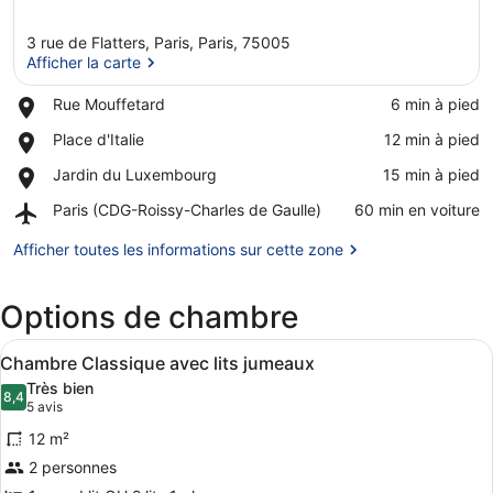
3 rue de Flatters, Paris, Paris, 75005
Afficher la carte
Place,
Rue Mouffetard
‪6 min à pied‬
Rue
Afficher la carte
Place,
Place d'Italie
‪12 min à pied‬
Mouffetard
Place
Place,
Jardin du Luxembourg
‪15 min à pied‬
d'Italie
Jardin
Airport,
Paris (CDG-Roissy-Charles de Gaulle)
‪60 min en voiture‬
du
Paris
Luxembourg
(CDG-
Afficher toutes les informations sur cette zone
Roissy-
Charles
Options de chambre
de
Gaulle)
Afficher
Une chambre d’hôtel avec un grand l
4
Chambre Classique avec lits jumeaux
toutes
Très bien
les
8,4
8,4 sur 10
(5 avis)
5 avis
photos
12 m²
pour
2 personnes
ce