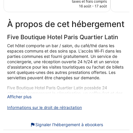
384 avis
767 avis
taxes et frais compris
prix
16 août - 17 août
est
de
121 €
À propos de cet hébergement
Five Boutique Hotel Paris Quartier Latin
Cet hôtel comporte un bar / salon, du café/thé dans les
espaces communs et des soins spa. L'accès Wi-Fi dans les
parties communes est fourni gratuitement. Un service de
conciergerie, une réception ouverte 24 h/24 et un service
d'assistance pour les visites touristiques ou l'achat de billets
sont quelques-unes des autres prestations offertes. Les
serviettes peuvent être changées sur demande.
Five Boutique Hotel Paris Quartier Latin possède 24
chambres comprenant la climatisation, un coffre-fort et des
Afficher plus
articles de toilette de luxe. Ces chambres avec une
décoration personnalisée comprennent des bureaux. Les lits
Informations sur le droit de rétractation
sont dotés de matelas Select Comfort. Une télévision LCD
donne accès aux chaînes thématiques par satellite.
Les salles de bain comprennent une douche avec un
Signaler l’hébergement à ebookers
pommeau de douche à « effet pluie » et un sèche-cheveux.
Cet hôtel de Paris offre l'accès gratuit à Internet par Wi-Fi.