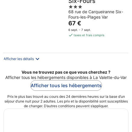
Six-Fours
3
68 rue de Carqueiranne Six-
out
Fours-les-Plages Var
of
Le
67 €
5
prix
6 sept. - 7 sept.
est
taxes et frais compris
de
67 €
par
nuit
Afficher les détails
Vous ne trouvez pas ce que vous cherchez ?
Afficher tous les hébergements disponibles à La Valette-du-Var
Afficher tous les hébergements
Prix le plus bas trouvé au cours des 24 dernières heures sur la base d’un
séjour d’une nuit pour 2 adultes. Les prix et la disponibilité sont susceptibles
de changer. D’autres conditions peuvent s’appliquer.