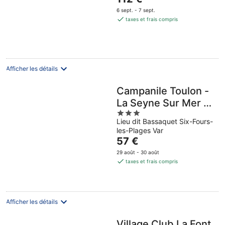
of
prix
5
6 sept. - 7 sept.
est
taxes et frais compris
de
112 €
par
nuit
Afficher les détails
Campanile Toulon -
La Seyne Sur Mer -
3
Sanary
Lieu dit Bassaquet Six-Fours-
out
les-Plages Var
of
Le
57 €
5
prix
29 août - 30 août
est
taxes et frais compris
de
57 €
par
nuit
Afficher les détails
Village Club La Font