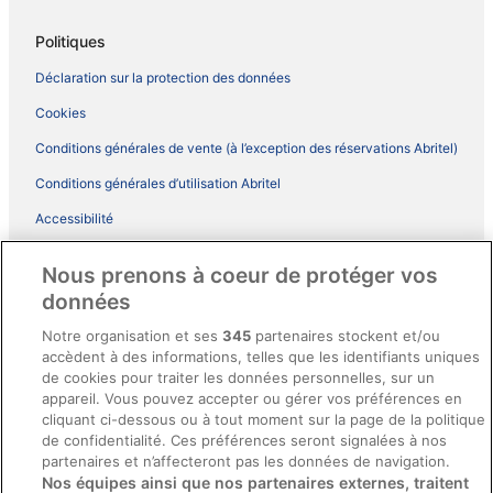
Politiques
Déclaration sur la protection des données
Cookies
Conditions générales de vente (à l’exception des réservations Abritel)
Conditions générales d’utilisation Abritel
Accessibilité
Comment fonctionne notre site
Nous prenons à coeur de protéger vos
Conditions générales du programme BONUS+ d’ebookers
données
Mentions légales / Nous contacter
Notre organisation et ses
345
partenaires stockent et/ou
accèdent à des informations, telles que les identifiants uniques
Directives de contenu et signalement de contenus
de cookies pour traiter les données personnelles, sur un
appareil. Vous pouvez accepter ou gérer vos préférences en
Aide
cliquant ci-dessous ou à tout moment sur la page de la politique
de confidentialité. Ces préférences seront signalées à nos
Soutien
partenaires et n’affecteront pas les données de navigation.
Nos équipes ainsi que nos partenaires externes, traitent
Annuler votre réservation d’hôtel ou de propriété de vacances