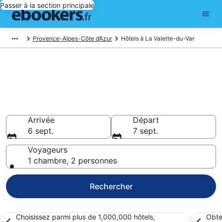
Passer à la section principale
Provence-Alpes-Côte d’Azur
Hôtels à La Valette-du-Var
Réserver un hôtel à La Valette-
du-Var – Choisissez parmi
10 242 hôtels
Hôtels à partir de 57 €
Arrivée
Départ
6 sept.
7 sept.
Voyageurs
1 chambre, 2 personnes
Rechercher
Choisissez parmi plus de 1,000,000 hôtels,
Obte