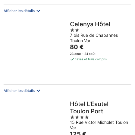
par
nuit
Afficher les détails
Celenya Hôtel
2
7 bis Rue de Chabannes
out
Toulon Var
of
Le
80 €
5
prix
23 août - 24 août
est
taxes et frais compris
de
80 €
par
nuit
Afficher les détails
Hôtel L'Eautel
Toulon Port
4
15 Rue Victor Micholet Toulon
out
Var
of
Le
125 €