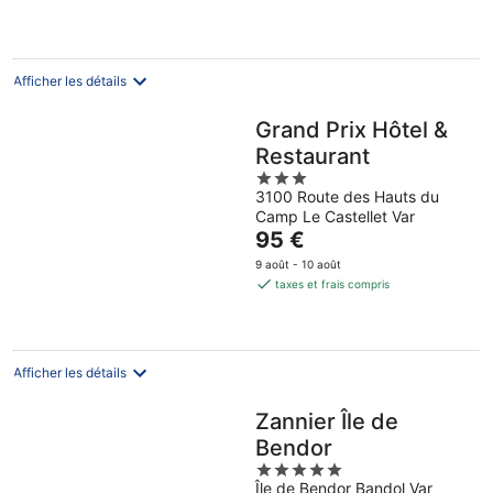
de
août
août
9
73 €
août
par
nuit
Afficher les détails
Grand Prix Hôtel &
Restaurant
3
3100 Route des Hauts du
out
Camp Le Castellet Var
of
Le
95 €
5
prix
9 août - 10 août
est
taxes et frais compris
de
95 €
par
nuit
Afficher les détails
Zannier Île de
Bendor
5
Île de Bendor Bandol Var