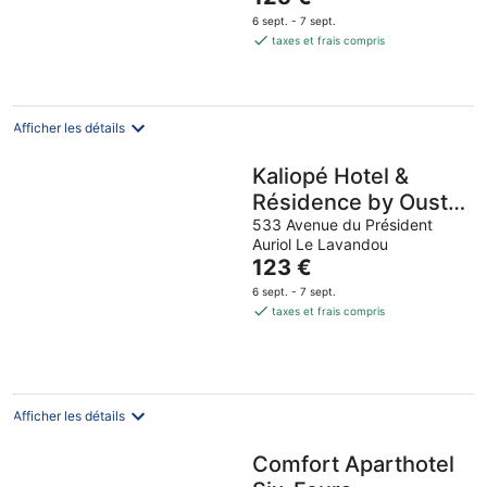
5
prix
6 sept. - 7 sept.
est
taxes et frais compris
de
125 €
par
nuit
Afficher les détails
Kaliopé Hotel &
Résidence by Oustal
del Mar
533 Avenue du Président
Auriol Le Lavandou
Le
123 €
prix
6 sept. - 7 sept.
est
taxes et frais compris
de
123 €
par
nuit
Afficher les détails
Comfort Aparthotel