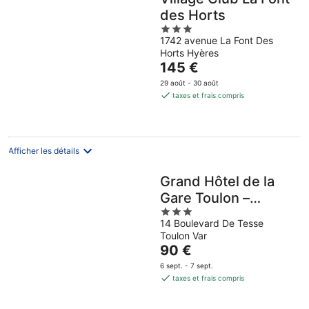
des Horts
3
1742 avenue La Font Des
out
Horts Hyères
of
Le
145 €
5
prix
29 août - 30 août
est
taxes et frais compris
de
145 €
par
nuit
Afficher les détails
Grand Hôtel de la
Gare Toulon –
3
Boutique Hôtel
14 Boulevard De Tesse
out
Toulon Var
of
Le
90 €
5
prix
6 sept. - 7 sept.
est
taxes et frais compris
de
90 €