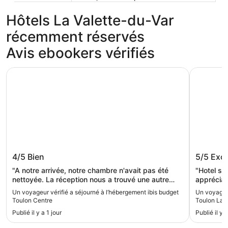
Hôtels La Valette-du-Var
récemment réservés
Avis ebookers vérifiés
ibis budget Toulon Centre
Noemys To
ibis budget Toulon Centre
Noemys 
4/5
Bien
5/5
Exce
"A notre arrivée, notre chambre n'avait pas été
"Hotel sy
nettoyée. La réception nous a trouvé une autre
appréciab
chambre mais sans SDB. La douche était dans la
raffinée e
Un voyageur vérifié a séjourné à l’hébergement ibis budget
Un voyageu
chambre donc aucune intimité 😟. La seconde
Toulon Centre
Toulon La V
chambre était propre"
Publié il y a 1 jour
Publié il y 