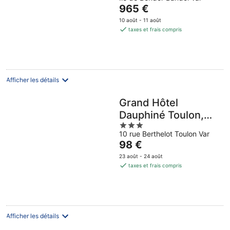
out
Le
965 €
of
prix
5
10 août - 11 août
est
taxes et frais compris
de
965 €
par
nuit
Afficher les détails
Grand Hôtel
Dauphiné Toulon,
3
Boutique Hôtel &
10 rue Berthelot Toulon Var
out
Suites
Le
98 €
of
prix
5
23 août - 24 août
est
taxes et frais compris
de
98 €
par
nuit
Afficher les détails