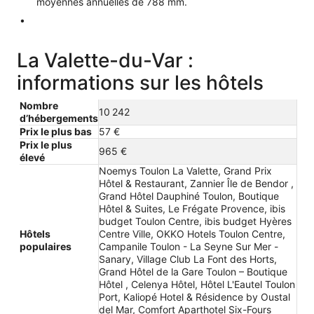
moyennes annuelles de 788 mm.
La Valette-du-Var :
informations sur les hôtels
Nombre
10 242
d’hébergements
Prix le plus bas
57 €
Prix le plus
965 €
élevé
Noemys Toulon La Valette, Grand Prix
Hôtel & Restaurant, Zannier Île de Bendor ,
Grand Hôtel Dauphiné Toulon, Boutique
Hôtel & Suites, Le Frégate Provence, ibis
budget Toulon Centre, ibis budget Hyères
Hôtels
Centre Ville, OKKO Hotels Toulon Centre,
populaires
Campanile Toulon - La Seyne Sur Mer -
Sanary, Village Club La Font des Horts,
Grand Hôtel de la Gare Toulon – Boutique
Hôtel , Celenya Hôtel, Hôtel L'Eautel Toulon
Port, Kaliopé Hotel & Résidence by Oustal
del Mar, Comfort Aparthotel Six-Fours