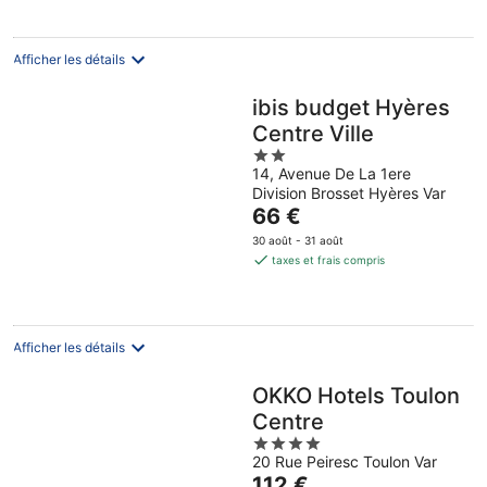
70 €
par
nuit
Afficher les détails
ibis budget Hyères
Centre Ville
2
14, Avenue De La 1ere
out
Division Brosset Hyères Var
of
Le
66 €
5
prix
30 août - 31 août
est
taxes et frais compris
de
66 €
par
nuit
Afficher les détails
OKKO Hotels Toulon
Centre
4
20 Rue Peiresc Toulon Var
out
Le
112 €