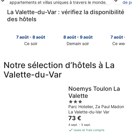
appartements et villas uniques à travers le monde.
de p
La Valette-du-Var : vérifiez la disponibilité
des hôtels
7 août - 8 août
8 août - 9 août
7 août - 9 
Ce soir
Demain soir
Ce week-
Consulter
Consulter
Consulter
les
les
les
prix
prix
prix
Notre sélection d’hôtels à La
à
à
à
Valette-du-Var
La
La
La
Valette-
Valette-
Valette-
du-
du-
du-
Noemys Toulon La
Var
Var
Var
Valette
pour
pour
pour
cette
demain
3
ce
Parc Hotelier, Za Paul Madon
nuit,
soir,
out
week-
La Valette-du-Var Var
7
8
of
end,
Le
73 €
août
août
5
7
prix
-
-
août
4 sept. - 5 sept.
est
taxes et frais compris
8
9
-