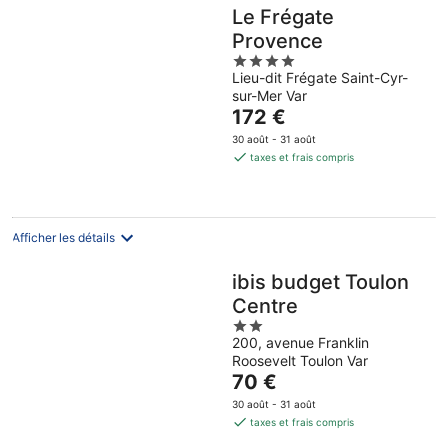
Le Frégate
Provence
4
Lieu-dit Frégate Saint-Cyr-
out
sur-Mer Var
of
Le
172 €
5
prix
30 août - 31 août
est
taxes et frais compris
de
172 €
par
nuit
Afficher les détails
ibis budget Toulon
Centre
2
200, avenue Franklin
out
Roosevelt Toulon Var
of
Le
70 €
5
prix
30 août - 31 août
est
taxes et frais compris
de