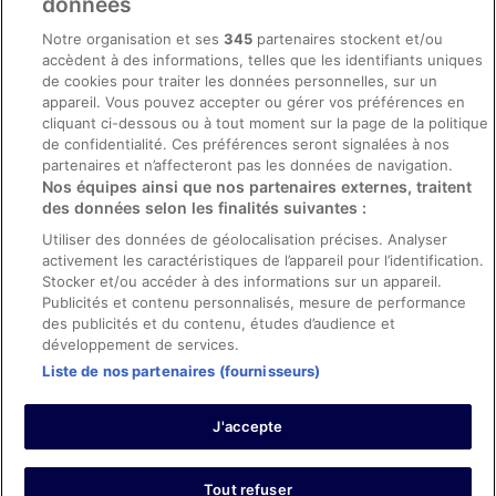
données
Mentions légales / Nous contacter
Notre organisation et ses
345
partenaires stockent et/ou
accèdent à des informations, telles que les identifiants uniques
Directives de contenu et signalement de contenus
de cookies pour traiter les données personnelles, sur un
appareil. Vous pouvez accepter ou gérer vos préférences en
Aide
cliquant ci-dessous ou à tout moment sur la page de la politique
de confidentialité. Ces préférences seront signalées à nos
Soutien
partenaires et n’affecteront pas les données de navigation.
Nos équipes ainsi que nos partenaires externes, traitent
Annuler votre réservation d’hôtel ou de propriété de vacances
des données selon les finalités suivantes :
Annuler votre vol
Utiliser des données de géolocalisation précises. Analyser
Échéances de remboursement
activement les caractéristiques de l’appareil pour l’identification.
Stocker et/ou accéder à des informations sur un appareil.
Utiliser un coupon ebookers
Publicités et contenu personnalisés, mesure de performance
des publicités et du contenu, études d’audience et
développement de services.
Liste de nos partenaires (fournisseurs)
Parmi les moyens de paiement acceptés sur ebookers.fr figurent :
American Express, Diner’s Club International, Mastercard, Visa, Visa
J'accepte
Electron, CartaSi, Carte Bleue, PayPal et Eurocard.
© 2026 Expedia, Inc., une entreprise d’Expedia Group. Tous droits
réservés. ebookers et le logo ebookers sont des marques
commerciales ou des marques déposées d’Expedia, Inc.
Tout refuser