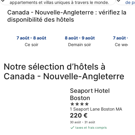
appartements et villas uniques à travers le monde.
de p
Canada - Nouvelle-Angleterre : vérifiez la
disponibilité des hôtels
7 août - 8 août
8 août - 9 août
7 août - 9 
Ce soir
Demain soir
Ce week-
Consulter
Consulter
Consulter
les
les
les
prix
prix
prix
Notre sélection d’hôtels à
à
à
à
Canada - Nouvelle-Angleterre
Canada
Canada
Canada
-
-
-
Nouvelle-
Nouvelle-
Nouvelle-
Seaport Hotel
Angleterre
Angleterre
Angleterre
Boston
pour
pour
pour
cette
demain
4
ce
1 Seaport Lane Boston MA
nuit,
soir,
out
week-
Le
220 €
7
8
of
end,
prix
août
août
5
7
30 août - 31 août
est
-
-
août
taxes et frais compris
de
8
9
-