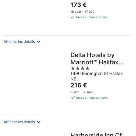
of
Le
173 €
5
prix
16 août - 17 août
est
taxes et frais compris
de
173 €
par
nuit
Afficher les détails
Delta Hotels by
Marriott™ Halifax
4
Downtown
1990 Barrington St Halifax
out
NS
of
Le
216 €
5
prix
6 sept. - 7 sept.
est
taxes et frais compris
de
216 €
par
nuit
Afficher les détails
Harborside Inn Of