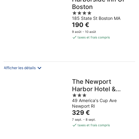
Boston
4
185 State St Boston MA
out
Le
190 €
of
prix
5
9 août - 10 août
est
taxes et frais compris
de
190 €
par
nuit
Afficher les détails
The Newport
Harbor Hotel &
3
Marina
49 America's Cup Ave
out
Newport RI
of
Le
329 €
5
prix
7 sept. - 8 sept.
est
taxes et frais compris
de
329 €