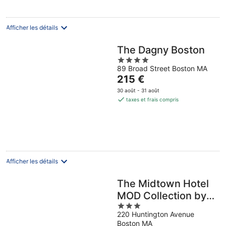
par
nuit
Afficher les détails
The Dagny Boston
4
89 Broad Street Boston MA
out
Le
215 €
of
prix
5
30 août - 31 août
est
taxes et frais compris
de
215 €
par
nuit
Afficher les détails
The Midtown Hotel
MOD Collection by
3
Sonesta
220 Huntington Avenue
out
Boston MA