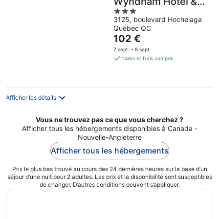
Wyndham Hotel &
3
Convention Centre
3125, boulevard Hochelaga
out
Quebec City
Québec QC
of
Le
102 €
5
prix
7 sept. - 8 sept.
est
taxes et frais compris
de
102 €
par
nuit
Afficher les détails
Vous ne trouvez pas ce que vous cherchez ?
Afficher tous les hébergements disponibles à Canada -
Nouvelle-Angleterre
Afficher tous les hébergements
Prix le plus bas trouvé au cours des 24 dernières heures sur la base d’un
séjour d’une nuit pour 2 adultes. Les prix et la disponibilité sont susceptibles
de changer. D’autres conditions peuvent s’appliquer.