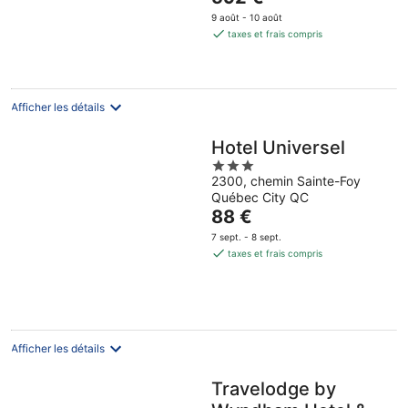
5
prix
9 août - 10 août
est
taxes et frais compris
de
592 €
par
nuit
Afficher les détails
Hotel Universel
3
2300, chemin Sainte-Foy
out
Québec City QC
of
Le
88 €
5
prix
7 sept. - 8 sept.
est
taxes et frais compris
de
88 €
par
nuit
Afficher les détails
Travelodge by