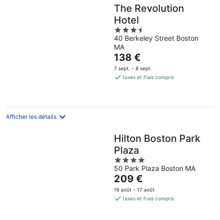
The Revolution
Hotel
3.5
40 Berkeley Street Boston
out
MA
of
Le
138 €
5
prix
7 sept. - 8 sept.
est
taxes et frais compris
de
138 €
par
nuit
Afficher les détails
Hilton Boston Park
Plaza
4
50 Park Plaza Boston MA
out
Le
209 €
of
prix
5
16 août - 17 août
est
taxes et frais compris
de
209 €