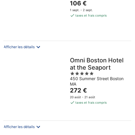
Le
106 €
5
prix
1 sept. - 2 sept.
est
taxes et frais compris
de
106 €
par
nuit
Afficher les détails
Omni Boston Hotel
at the Seaport
5
450 Summer Street Boston
out
MA
of
Le
272 €
5
prix
20 août - 21 août
est
taxes et frais compris
de
272 €
par
nuit
Afficher les détails