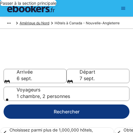
Passer à la section principale
Amérique du Nord
Hôtels à Canada - Nouvelle-Angleterre
Réserver un hôtel à Canada -
Nouvelle-Angleterre –
Choisissez parmi 68 697 hôtels
Hôtels à partir de 88 €
Arrivée
Départ
6 sept.
7 sept.
Voyageurs
1 chambre, 2 personnes
Rechercher
Choisissez parmi plus de 1,000,000 hôtels,
Obte