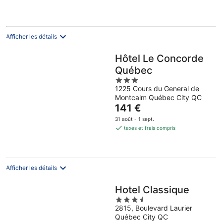
220 €
août
août
9
par
août
nuit
Afficher les détails
Hôtel Le Concorde
Québec
3
1225 Cours du General de
out
Montcalm Québec City QC
of
Le
141 €
5
prix
31 août - 1 sept.
est
taxes et frais compris
de
141 €
par
nuit
Afficher les détails
Hotel Classique
3.5
2815, Boulevard Laurier
out
Québec City QC
of