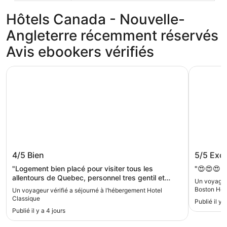
Hôtels Canada - Nouvelle-
Angleterre récemment réservés
Avis ebookers vérifiés
Hotel Classique
Omni Bost
Hotel Classique
Omni Bo
4/5
Bien
5/5
Exce
"Logement bien placé pour visiter tous les
"😍😍😍😍
allentours de Quebec, personnel tres gentil et
Un voyageur
souriant. Mais alors tres vieillot dedans, les lits
Boston Hote
Un voyageur vérifié a séjourné à l’hébergement Hotel
grincent, et l'état general laisse la propreté a
Classique
Publié il y 
desirer. Attention y a des travaux juste en bas
Publié il y a 4 jours
c'est tres bruyant"