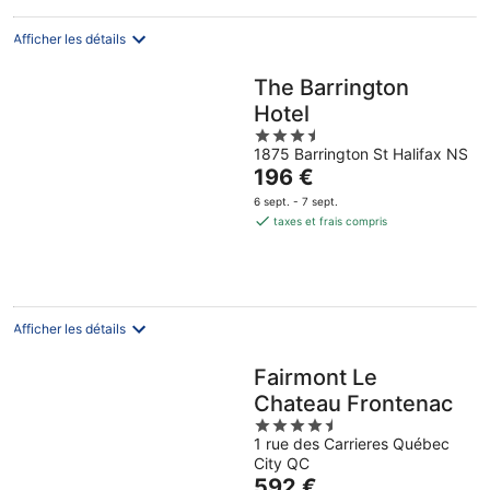
par
nuit
Afficher les détails
The Barrington
Hotel
3.5
1875 Barrington St Halifax NS
out
Le
196 €
of
prix
5
6 sept. - 7 sept.
est
taxes et frais compris
de
196 €
par
nuit
Afficher les détails
Fairmont Le
Chateau Frontenac
4.5
1 rue des Carrieres Québec
out
City QC
of
Le
592 €