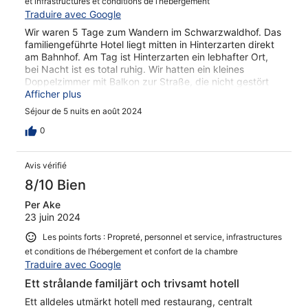
et infrastructures et conditions de l’hébergement
Traduire avec Google
Wir waren 5 Tage zum Wandern im Schwarzwaldhof. Das
familiengeführte Hotel liegt mitten in Hinterzarten direkt
am Bahnhof. Am Tag ist Hinterzarten ein lebhafter Ort,
bei Nacht ist es total ruhig. Wir hatten ein kleines
Doppelzimmer mit Balkon zur Straße, die nicht gestört
hat. Die Möblierung war modern und zeitgemäß, das Bad
Afficher plus
hätte eine Renovierung nötig. Die Gasträume sind sehr
Séjour de 5 nuits en août 2024
schön, die Mischung aus Tradition und Moderne hat uns
sehr gut gefallen. Sehr gutes reichhaltiges Frühstück
0
vom Buffet mit vielen leckeren Sachen. Eierspeisen
können nach Wahl bestellt werden. Wir haben zweimal
Avis vérifié
auf der Terrasse zu Abend gegessen, das Essen war sehr
gut und reichlich, der Getränkeservice könnte noch
8/10 Bien
optimiert werden. Wir würden das Hotel bei einem
Per Ake
erneuten Aufenthalt in Hinterzarten wieder buchen.
23 juin 2024
Les points forts : Propreté, personnel et service, infrastructures
et conditions de l’hébergement et confort de la chambre
Traduire avec Google
Ett strålande familjärt och trivsamt hotell
Ett alldeles utmärkt hotell med restaurang, centralt