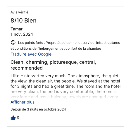
Avis vérifié
8/10 Bien
Tamar
1 nov. 2024
Les points forts : Propreté, personnel et service, infrastructures
et conditions de l’hébergement et confort de la chambre
Traduire avec Google
Clean, charming, picturesque, central,
recommended
I like Hinterzarten very much. The atmosphere, the quiet,
the view, the clean air, the people. We stayed at the hotel
for 3 nights and had a great time. The room and the hotel
are very clean, the bed is very comfortable, the room is
very large and has a balcony, towels are changed every
day, and the staff was lovely and great. On the last day
Afficher plus
we had to leave for the airport at 6.30 in the morning and
Séjour de 3 nuits en octobre 2024
the kitchen staff prepared us a very tasty lunch bag
containing: slices with yellow cheese, lots of fruit, hard-
0
boiled eggs, juice, vegan cookies (some of us are
vegan), bread and vegan spreads. Just adorable! The