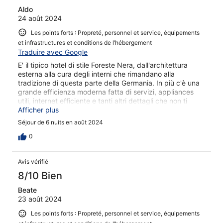
restliche Personal auswirkt. Wir waren sehr froh, als wir
Aldo
das Hotel wieder verlassen konnten und würden unter
24 août 2024
keinen Umständen wiederkommen. Wir reisen sehr viel
und gerne, aber dieses Hotel kann man wirklich nicht
Les points forts : Propreté, personnel et service, équipements
empfehlen.
et infrastructures et conditions de l’hébergement
Traduire avec Google
E' il tipico hotel di stile Foreste Nera, dall'architettura
esterna alla cura degli interni che rimandano alla
tradizione di questa parte della Germania. In più c'è una
grande efficienza moderna fatta di servizi, appliances
utili, internet efficiente e tanti altri dettagli che non ti
fanno sentire fuori dal mondo. Infine la vicinanza alla
Afficher plus
stazione ferroviaria, grazie anche al pass turistico,
Séjour de 6 nuits en août 2024
consentono di muoversi in tutta la regione senza alcun
costo e accedere ad altre facilities locali
0
Avis vérifié
8/10 Bien
Beate
23 août 2024
Les points forts : Propreté, personnel et service, équipements