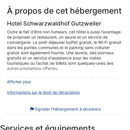
de
203 €
À propos de cet hébergement
Hotel Schwarzwaldhof Gutzweiler
Outre le fait d'être non-fumeurs, cet hôtel a aussi l'avantage
de proposer un restaurant, un sauna et un service de
conciergerie. Le petit déjeuner buffet gratuit, le Wi-Fi gratuit
dans les parties communes et le parking sans voiturier
gratuit sont également fournis. Une laverie, des journaux
gratuits et un service d'assistance pour les visites
touristiques ou l'achat de billets sont quelques-unes des
autres prestations offertes.
Hotel Schwarzwaldhof Gutzweiler possède 29 chambres
Afficher plus
comprenant un coffre-fort et un sèche-cheveux. Une
télévision à écran plat est disponible dans les chambres. Les
Informations sur le droit de rétractation
salles de bain comprennent une douche et des articles de
toilette gratuits.
Cet hôtel de Hinterzarten offre l'accès gratuit à Internet par
Signaler l’hébergement à ebookers
Wi-Fi. Des bureaux et un téléphone sont également
disponibles. Un service de ménage est fourni tous les jours.
Services et équipements
Cet hôtel propose un sauna.