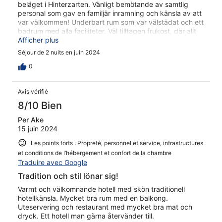
beläget i Hinterzarten. Vänligt bemötande av samtlig
personal som gav en familjär inramning och känsla av att
var välkommen! Underbart rum som var välstädat och ett
badrum med alla faciliteter. Väl tilltagen frukost, där allt
fanns med. Vi åt även på både uteserveringen och inne
Afficher plus
på restaurangen, där båda var mycket tillfredställande
Séjour de 2 nuits en juin 2024
och uppfyllde våra förväntningar. Ett hotell att
återkomma till!
0
Avis vérifié
8/10 Bien
Per Ake
15 juin 2024
Les points forts : Propreté, personnel et service, infrastructures
et conditions de l’hébergement et confort de la chambre
Traduire avec Google
Tradition och stil lönar sig!
Varmt och välkomnande hotell med skön traditionell
hotellkänsla. Mycket bra rum med en balkong.
Uteservering och restaurant med mycket bra mat och
dryck. Ett hotell man gärna återvänder till.