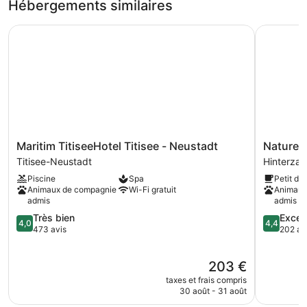
Hébergements similaires
de
chambre
Maritim TitiseeHotel Titisee - Neustadt
Nature Tit
Chambre
Double,
balcon
Maritim
Nature
Maritim TitiseeHotel Titisee - Neustadt
Nature T
TitiseeHotel
Titisee
Titisee-Neustadt
Hinterzar
Titisee
Hinterzar
Piscine
Spa
Petit dé
-
Animaux de compagnie
Wi-Fi gratuit
Animaux
Neustadt
admis
admis
Titisee-
4.0
4.4
Très bien
Excell
Neustadt
4,0
4,4
sur
sur
473 avis
202 av
5,
5,
Très
Excellent,
Le
203 €
bien,
202 avis
nouveau
473 avis
taxes et frais compris
prix
30 août - 31 août
est