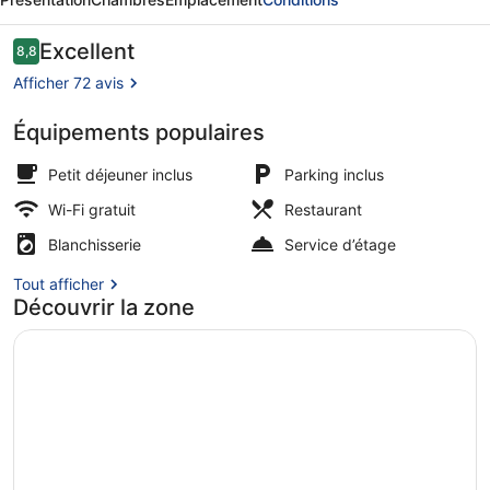
Gutzweiler
Avis
Excellent
8,8
8,8 sur 10
voyageurs
Afficher 72 avis
Équipements populaires
Façade de l’hébergement
Petit déjeuner inclus
Parking inclus
Wi-Fi gratuit
Restaurant
Blanchisserie
Service d’étage
Tout afficher
Découvrir la zone