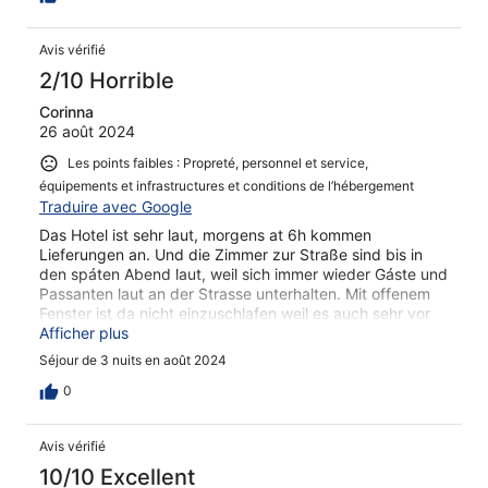
Avis vérifié
2/10 Horrible
Corinna
26 août 2024
Les points faibles : Propreté, personnel et service,
équipements et infrastructures et conditions de l’hébergement
Traduire avec Google
Das Hotel ist sehr laut, morgens at 6h kommen
Lieferungen an. Und die Zimmer zur Straße sind bis in
den spáten Abend laut, weil sich immer wieder Gáste und
Passanten laut an der Strasse unterhalten. Mit offenem
Fenster ist da nicht einzuschlafen weil es auch sehr vor
dem Hotel hallt. Der Teppichboden ist sehr abgenutzt
Afficher plus
und das ganze Hotel riecht sehr nach Rauch, Essen und
Séjour de 3 nuits en août 2024
einfach ungelüftet. Wir hatten auch noch den hohen
Flokatiteppich im Zimmer, der unten im
0
Frühstückszimmer ebenfalls liegt! Das ist in einem
Hotelzimmer echt eine Zumutung, weil man das doch gar
Avis vérifié
nicht ordentlich sauber halten kann. Management ist sehr
unfreundlich, was sich leider auch teilweise auf das
10/10 Excellent