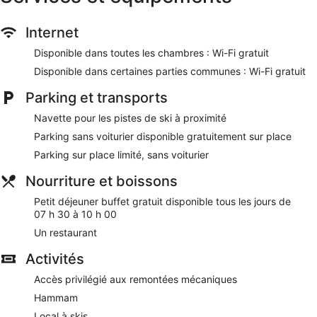
Les activités de loisir répertoriées ci-dessous sont
accessibles directement sur place ou à proximité. Ces
Internet
activités peuvent faire l'objet de frais supplémentaires.
Disponible dans toutes les chambres : Wi-Fi gratuit
Lors de votre séjour dans Hotel Schwarzwaldhof Gutzweiler,
vous ne serez qu'à quelques minutes de marche de Parc
Disponible dans certaines parties communes : Wi-Fi gratuit
Naturel Forêt-Noire Méridionale. Le petit déjeuner gratuit,
Parking et transports
l'accès Wi-Fi à Internet gratuit et un parking gratuit sont
disponibles.
Navette pour les pistes de ski à proximité
Petit déjeuner buffet gratuit servi tous les jours
Parking sans voiturier disponible gratuitement sur place
Wi-Fi gratuit
Parking sur place limité, sans voiturier
Parking sans service de voiturier gratuit
Nourriture et boissons
Si vous avez un creux, vous pourrez reprendre des
forces au restaurant sur place
Petit déjeuner buffet gratuit disponible tous les jours de
07 h 30 à 10 h 00
Parmi les services offerts, vous trouverez un service de
conciergerie, un service d'assistance pour les visites
Un restaurant
touristiques ou l'achat de billets et une consigne à
Activités
bagages
Hammam, sauna et sentiers de randonnée et de vélo :
Accès privilégié aux remontées mécaniques
passez un séjour actif mémorable grâce aux nombreux
Hammam
loisirs proposés sur place
Local à skis