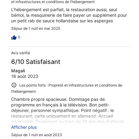
et infrastructures et conditions de l’hébergement
L'hébergement est parfait, la restauration aussi, seul
bémol, la mesquinerie de faire payer un supplément pour
un petit rab de sauce hollandaise sur les asperges
Séjour de 1 nuit en mai 2025
0
Avis vérifié
6/10 Satisfaisant
Magali
16 août 2023
Les points forts : Propreté et infrastructures et conditions de
l’hébergement
Chambre propre spacieuse. Dommage pas de
programme en français à la télévision. Bon petit-
déjeuner, personnel sympathique. Point négatif : le
restaurant; carte uniquement en allemand. Accueil
déplorable. Finalement au bout de 30 minutes d'attente
sans que quelqu'un vienne prendre la commande nous
Afficher plus
sommes partis manger ailleurs.
Séjour de 1 nuit en août 2023