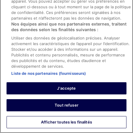
appareil. Vous pouvez accepter ou gérer vos préférences en
Les points forts : Propreté, personnel et service, équipements
cliquant ci-dessous ou à tout moment sur la page de la politique
et infrastructures et conditions de l’hébergement
de confidentialité. Ces préférences seront signalées à nos
Traduire avec Google
partenaires et n’affecteront pas les données de navigation.
Nos équipes ainsi que nos partenaires externes, traitent
Sehr freundliches Personal Essen sehr gut
des données selon les finalités suivantes :
Séjour de 7 nuits en avril 2024
Utiliser des données de géolocalisation précises. Analyser
0
activement les caractéristiques de l’appareil pour l’identification.
Stocker et/ou accéder à des informations sur un appareil.
Publicités et contenu personnalisés, mesure de performance
Avis vérifié
des publicités et du contenu, études d’audience et
10/10 Excellent
développement de services.
Bettina
Liste de nos partenaires (fournisseurs)
3 déc. 2023
Les points forts : Propreté, personnel et service, infrastructures
J'accepte
et conditions de l’hébergement
Traduire avec Google
Tout refuser
Wir waren eine Nacht dort tolles Flair ...mit Liebe zum
detail eingerichtet... Mega grosses reichhaltiges
Frühstück selbst für gesundheits bewusste ...regionale
Afficher toutes les finalités
Produkte ...für die heutige Zeit eine wahre Oase zum
kurz Energie tanken.Die lage einfach perfekt keine