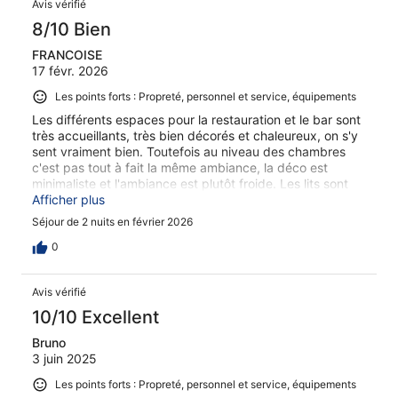
Avis vérifié
only criticism I have is that the hotel is a bit outdated,
including the bathroom. But on the other hand - this is
8/10 Bien
also his charm! So it didn't bother us and we loved it very
FRANCOISE
much. Again, the staff are lovely and helped us with
17 févr. 2026
everything. Highly recommend.
Les points forts : Propreté, personnel et service, équipements
Les différents espaces pour la restauration et le bar sont
très accueillants, très bien décorés et chaleureux, on s'y
sent vraiment bien. Toutefois au niveau des chambres
c'est pas tout à fait la même ambiance, la déco est
minimaliste et l'ambiance est plutôt froide. Les lits sont
toutefois confortables, et malgré que nous ayons eu une
Afficher plus
chambre qui donne directement sur la gare, elle était très
Séjour de 2 nuits en février 2026
calme.
0
Avis vérifié
10/10 Excellent
Bruno
3 juin 2025
Les points forts : Propreté, personnel et service, équipements