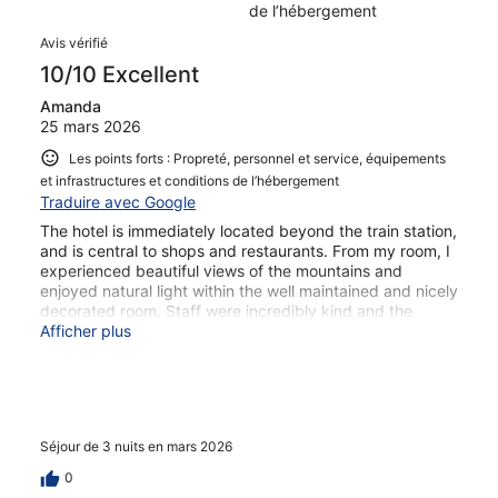
de l’hébergement
Avis
Avis vérifié
10/10 Excellent
Amanda
25 mars 2026
Les points forts : Propreté, personnel et service, équipements
et infrastructures et conditions de l’hébergement
Traduire avec Google
The hotel is immediately located beyond the train station,
and is central to shops and restaurants. From my room, I
experienced beautiful views of the mountains and
enjoyed natural light within the well maintained and nicely
decorated room. Staff were incredibly kind and the
restaurant served tasteful meals each night of my stay. I
Afficher plus
highly recommend Hotel Schwarzwaldhof Gutzweiler for
anyone traveling to Hinterzarten and/or Ravenna Gorge.
Also, it is only one train stop from Lake Titisee, making it
a perfect spot for access, too.
Séjour de 3 nuits en mars 2026
0