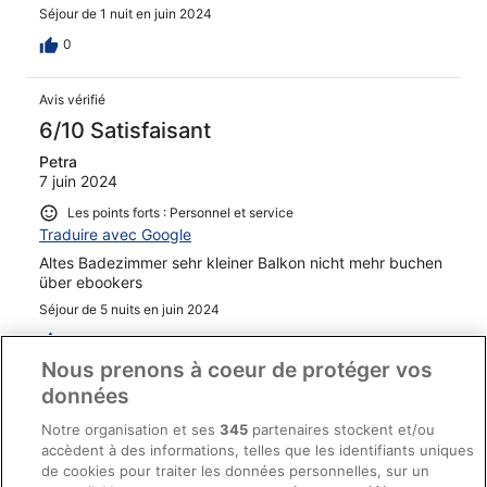
Séjour de 1 nuit en juin 2024
0
Avis vérifié
6/10 Satisfaisant
Petra
7 juin 2024
Les points forts : Personnel et service
Traduire avec Google
Altes Badezimmer sehr kleiner Balkon nicht mehr buchen
über ebookers
Séjour de 5 nuits en juin 2024
0
Nous prenons à coeur de protéger vos
données
Avis vérifié
10/10 Excellent
Notre organisation et ses
345
partenaires stockent et/ou
accèdent à des informations, telles que les identifiants uniques
Rudolf
de cookies pour traiter les données personnelles, sur un
28 avr. 2024