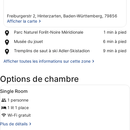
Freiburgerstr 2, Hinterzarten, Baden-Württemberg, 79856
Afficher la carte
Place,
Parc Naturel Forêt-Noire Méridionale
‪1 min à pied‬
Parc
Afficher la carte
Place,
Musée du jouet
‪6 min à pied‬
Naturel
Musée
Forêt-
Place,
Tremplins de saut à ski Adler-Skistadion
‪9 min à pied‬
du
Noire
Tremplins
jouet
Méridionale
de
Afficher toutes les informations sur cette zone
saut
à
Options de chambre
ski
Adler-
Afficher
Skistadion
Une chambre à coucher avec un lit, 
5
Single Room
toutes
1 personne
les
photos
1 lit 1 place
pour
Wi-Fi gratuit
ce
Plus
Plus de détails
type
de