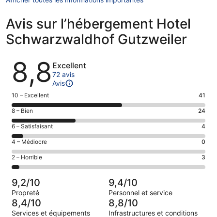
Avis sur l’hébergement Hotel
Schwarzwaldhof Gutzweiler
Avis
8,8
Excellent
72 avis
Avis
Note
10 – Excellent
41
des
Note
8 – Bien
24
voyageurs
des
de 10
Note
6 – Satisfaisant
4
voyageurs
(Excellent),
des
de 8
Note
4 – Médiocre
0
d’après 41 avis
voyageurs
(Bien),
des
sur 72.
de 6
Note
2 – Horrible
3
d’après 24 avis
voyageurs
(Satisfaisant),
des
sur 72.
de 4
d’après 4 avis
voyageurs
(Médiocre),
9,2/10
9,4/10
sur 72.
de 2
d’après 0 avis
Propreté
Personnel et service
(Horrible),
sur 72.
8,4/10
8,8/10
d’après 3 avis
Services et équipements
Infrastructures et conditions
sur 72.