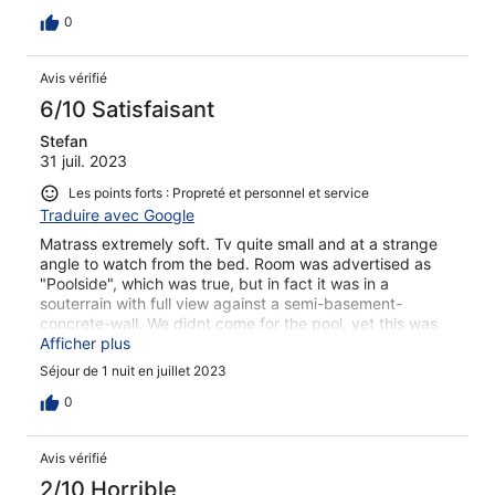
0
Avis vérifié
6/10 Satisfaisant
Stefan
31 juil. 2023
Les points forts : Propreté et personnel et service
Traduire avec Google
Matrass extremely soft. Tv quite small and at a strange
angle to watch from the bed. Room was advertised as
"Poolside", which was true, but in fact it was in a
souterrain with full view against a semi-basement-
concrete-wall. We didnt come for the pool, yet this was
kind of strange. Price was a bit too high for the offered
Afficher plus
value.
Séjour de 1 nuit en juillet 2023
0
Avis vérifié
2/10 Horrible