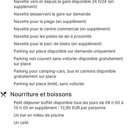
Navette vers et depuis la gare disponible 24 h/24 (en
Divers types de soins thérapeutiques sont proposés, dont
supplément)
l'aromathérapie, des soins ayurvédiques et l'hydrothérapie.
Navette desservant la gare sur demande
Le spa comprend un sauna, un bain à remous et un
hammam. Le spa est ouvert tous les jours. Les clients de
Navette pour la plage (en supplément)
moins de 16 ans ne sont pas admis dans l'enceinte du spa.
Navette pour le centre commercial (en supplément)
Vous trouverez 5 des sources chaudes accessibles de
08 h 00 à 22 h 00.
Navette pour les pistes de ski à proximité
Navette pour le parc de loisirs (en supplément)
En séjournant dans B+B Hotel Sonnenmatte Near
Badeparadies, vous êtes en liaison directe avec un centre
Parking sur place disponible sur demande uniquement
commercial et à quelques pas de Parc Naturel Forêt-Noire
Parking non couvert sans voiturier disponible gratuitement
Méridionale. Parmi les prestations de cet hébergement, on
sur place
compte l'accès Wi-Fi à Internet gratuit, un parking gratuit,
sans oublier un spa proposant des soins complets.
Parking pour camping-cars, bus et camions disponible
gratuitement sur place
Wi-Fi gratuit (vitesse : 25 Mbit/s ou plus)
Parking sur place limité, sans voiturier
Parking sans service de voiturier et parking pour
camping-cars, bus et camions gratuits
Nourriture et boissons
Vous pourrez reprendre des forces au café ou
Petit déjeuner buffet disponible tous les jours de 08 h 00 à
simplement vous détendre autour d'un verre au bar en
10 h 00 en supplément : 12,90 EUR par personne
milieu de piscine
Un bar en milieu de piscine
Petit déjeuner buffet servi tous les jours en supplément
Un café
Pour passer un bon moment, vous trouverez sur place un