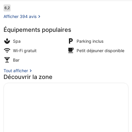
Near
Avis
6,2
6,2 sur 10
voyageurs
Badeparadies
Afficher 394 avis
Équipements populaires
Sauna, bain à remous, hammam, soi
Spa
Parking inclus
Wi-Fi gratuit
Petit déjeuner disponible
Bar
Tout afficher
Découvrir la zone