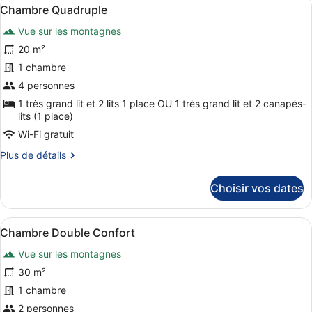
Afficher
15
de
Chambre Quadruple
toutes
chambre
Vue sur les montagnes
Chambre
les
Triple
photos
20 m²
Standard
pour
1 chambre
ce
4 personnes
type
1 très grand lit et 2 lits 1 place OU 1 très grand lit et 2 canapés-
de
lits (1 place)
chambre :
Wi-Fi gratuit
Chambre
Plus
Plus de détails
Quadruple
de
détails
Choisir vos dates
sur
le
type
Afficher
Une chambre à coucher avec un lit,
25
de
Chambre Double Confort
toutes
chambre
Vue sur les montagnes
Chambre
les
Quadruple
photos
30 m²
pour
1 chambre
ce
2 personnes