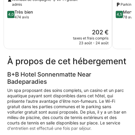
Neustadt
Neustadt
admis
Parking 
Titisee-
4.0
4.5
Très bien
Merve
Neustadt
4,0
4,5
sur
sur
474 avis
78 avis
5,
5,
Très
Merveilleu
Le
202 €
bien,
78 avis
nouveau
taxes et frais compris
474 avis
prix
23 août - 24 août
est
de
202 €
À propos de cet hébergement
B+B Hotel Sonnenmatte Near
Badeparadies
Un spa proposant des soins complets, un casino et un parc
aquatique payant sont disponibles dans cet hôtel, qui
présente l'autre avantage d'être non-fumeurs. Le Wi-Fi
gratuit dans les parties communes et le parking sans
voiturier gratuit sont aussi proposés. De plus, il y a un bar en
milieu de piscine, des courts de tennis extérieurs et des
courts de tennis en salle disponibles sur place. Le service
d'entretien est effectué une fois par séjour.