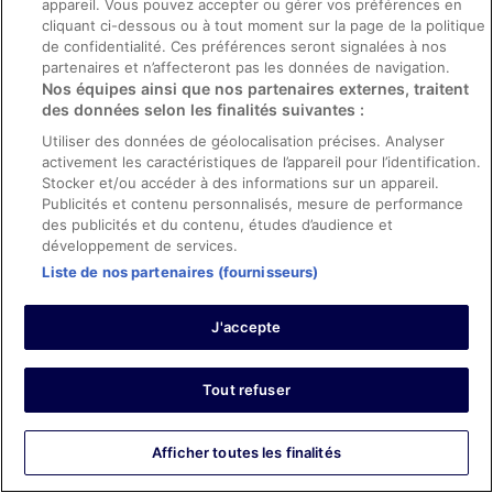
appareil. Vous pouvez accepter ou gérer vos préférences en
cliquant ci-dessous ou à tout moment sur la page de la politique
0
de confidentialité. Ces préférences seront signalées à nos
partenaires et n’affecteront pas les données de navigation.
Avis vérifié
Nos équipes ainsi que nos partenaires externes, traitent
des données selon les finalités suivantes :
8/10 Bien
Utiliser des données de géolocalisation précises. Analyser
Yohan
activement les caractéristiques de l’appareil pour l’identification.
3 oct. 2019
Stocker et/ou accéder à des informations sur un appareil.
Les points forts : Propreté, personnel et service, infrastructures
Publicités et contenu personnalisés, mesure de performance
et conditions de l’hébergement et confort de la chambre
des publicités et du contenu, études d’audience et
développement de services.
Hotel simple mais sympa
Liste de nos partenaires (fournisseurs)
Hotel avec une déco un peu vieillissante mais l'ambiance
générale est charmante. Nous avons eu une grande
chambre avec un grand lit. Bonne literie. Les commerces
J'accepte
et les restaurants sont situé à 3min en voiture (dommage
qu'il soit difficile de trouver un restaurant accessible à
pied fin septembre). Nous vous conseillons (comme
Afficher plus
Tout refuser
activité) d'aller à Badeparadise (c'est vraiment bien).
Séjour de 2 nuits en septembre 2019
Voilà en conclusion on recommande.
0
Afficher toutes les finalités