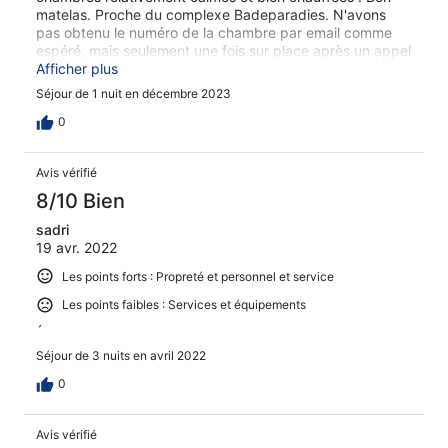
matelas. Proche du complexe Badeparadies. N'avons
pas obtenu le numéro de la chambre par email comme
espéré, mais seulement une fois sur place après un appel
téléphonique.
Afficher plus
Séjour de 1 nuit en décembre 2023
0
Avis vérifié
8/10 Bien
sadri
19 avr. 2022
Les points forts : Propreté et personnel et service
Les points faibles : Services et équipements
´
Séjour de 3 nuits en avril 2022
0
Avis vérifié