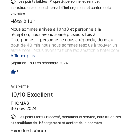
Les points faibles : Propreté, personnel et service,
infrastructures et conditions de l’hébergement et confort de la
chambre
Hôtel à fuir
Nous sommes arrivés à 19h30 et personne a la
réception, nous avons sonné plusieurs fois à
l’interphone….. personne ne nous a répondu, donc au
bout de 40 min nous nous sommes résolus à trouver un
autre hôtel. Nous avons fait une réclamation à hôtel.com
qui les a contacté ces propriétaires sont d’exceptionnels
Afficher plus
menteurs et de mauvaises foi…. De plus dans le hall, ça
Séjour de 1 nuit en décembre 2024
sentait vraiment mauvais et ce n’est pas du tout
accueillant. C’est tout ce que nous pouvons dire sur cet
0
horrible hotel, Mal entretenu, car nous avons jamais eu
notre chambre et ces gens ne le reconnaissent pas……
Avis vérifié
INCROYABLE de mauvaise foi
10/10 Excellent
THOMAS
30 nov. 2024
Les points forts : Propreté, personnel et service, infrastructures
et conditions de l’hébergement et confort de la chambre
Excellent séjour