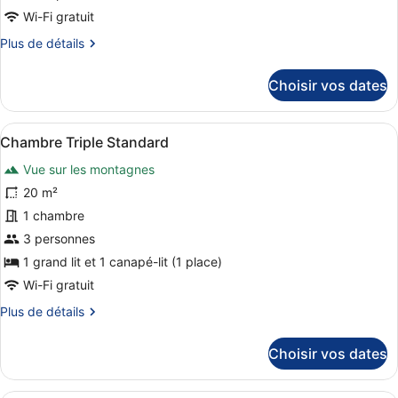
de
Wi-Fi gratuit
chambre :
Plus
Plus de détails
Chambre
de
Simple,
détails
Choisir vos dates
1
sur
lit
le
type
une
Afficher
Une pièce avec un canapé gris, un 
20
de
Chambre Triple Standard
place
toutes
chambre
Vue sur les montagnes
Chambre
les
Simple,
photos
20 m²
1
pour
1 chambre
lit
ce
une
3 personnes
place
type
1 grand lit et 1 canapé-lit (1 place)
de
Wi-Fi gratuit
chambre :
Plus
Plus de détails
Chambre
de
Triple
détails
Choisir vos dates
Standard
sur
le
type
Une petite pièce moderne, dotée d’u