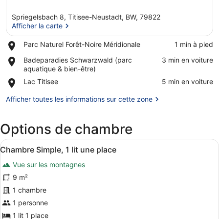
Spriegelsbach 8, Titisee-Neustadt, BW, 79822
Afficher la carte
Place,
Parc Naturel Forêt-Noire Méridionale
‪1 min à pied‬
Parc
Afficher la carte
Place,
Badeparadies Schwarzwald (parc
‪3 min en voiture‬
Naturel
Badeparadies
aquatique & bien-être)
Forêt-
Schwarzwald
Noire
Place,
Lac Titisee
‪5 min en voiture‬
(parc
Méridionale
Lac
aquatique
Titisee
Afficher toutes les informations sur cette zone
&
bien-
être)
Options de chambre
Afficher
Une pièce avec deux fenêtres, un r
28
Chambre Simple, 1 lit une place
toutes
Vue sur les montagnes
les
photos
9 m²
pour
1 chambre
ce
1 personne
type
1 lit 1 place