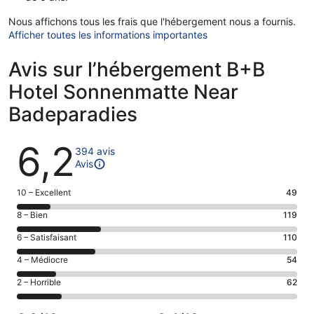
Nous affichons tous les frais que l'hébergement nous a fournis.
Afficher toutes les informations importantes
Avis sur l’hébergement B+B
Hotel Sonnenmatte Near
Badeparadies
Avis
6,2
394 avis
Avis
Note
10 – Excellent
49
des
Note
8 – Bien
119
voyageurs
des
de 10
Note
6 – Satisfaisant
110
voyageurs
(Excellent),
des
de 8
Note
4 – Médiocre
54
d’après 49 avis
voyageurs
(Bien),
des
sur 394.
de 6
Note
2 – Horrible
62
d’après 119 avis
voyageurs
(Satisfaisant),
des
sur 394.
de 4
d’après 110 avis
voyageurs