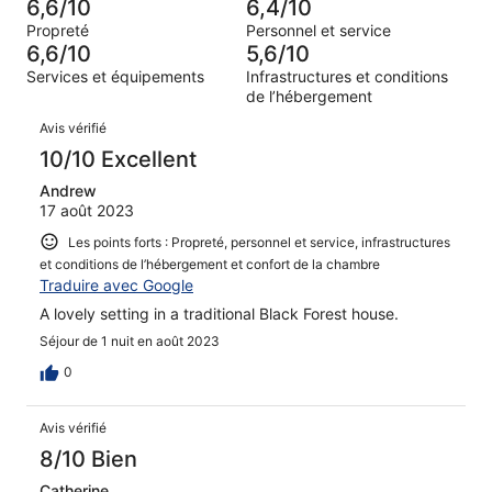
(Médiocre),
6,6/10
6,4/10
sur 394.
de 2
d’après 54 avis
Propreté
Personnel et service
(Horrible),
sur 394.
6,6/10
5,6/10
d’après 62 avis
Services et équipements
Infrastructures et conditions
sur 394.
de l’hébergement
Avis
Avis vérifié
10/10 Excellent
Andrew
17 août 2023
Les points forts : Propreté, personnel et service, infrastructures
et conditions de l’hébergement et confort de la chambre
Traduire avec Google
A lovely setting in a traditional Black Forest house.
Séjour de 1 nuit en août 2023
0
Avis vérifié
8/10 Bien
Catherine