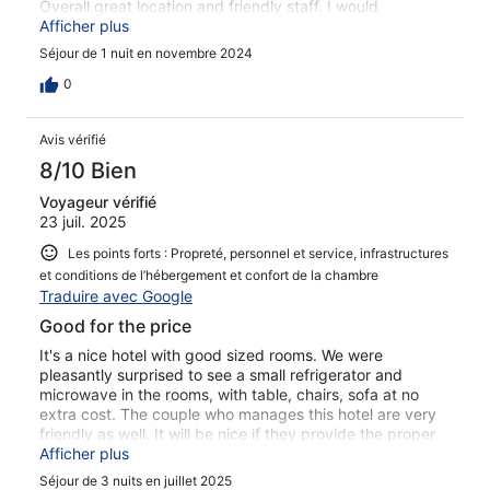
Overall great location and friendly staff. I would
absolutely recommend staying here. Easy short drive to
Afficher plus
the buses for the Christmas market too!
Séjour de 1 nuit en novembre 2024
0
Avis vérifié
8/10 Bien
Voyageur vérifié
23 juil. 2025
Les points forts : Propreté, personnel et service, infrastructures
et conditions de l’hébergement et confort de la chambre
Traduire avec Google
Good for the price
It's a nice hotel with good sized rooms. We were
pleasantly surprised to see a small refrigerator and
microwave in the rooms, with table, chairs, sofa at no
extra cost. The couple who manages this hotel are very
friendly as well. It will be nice if they provide the proper
tea cups in the rooms, instead of the plastic ones. But
Afficher plus
overall we were happy with the experience.
Séjour de 3 nuits en juillet 2025