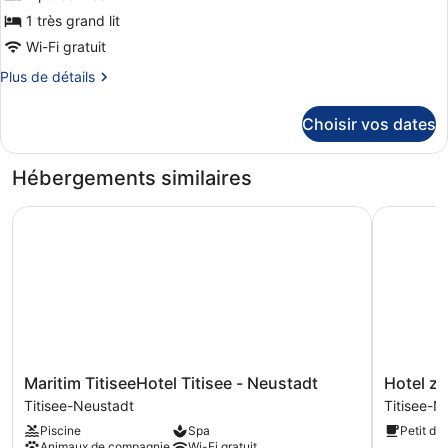
type
1 très grand lit
de
Wi-Fi gratuit
chambre :
Plus
Plus de détails
Chambre
de
Double
détails
Choisir vos dates
Confort
sur
le
type
Hébergements similaires
de
chambre
Maritim TitiseeHotel Titisee - Neustadt
Hotel zum
Chambre
Double
Confort
Maritim
Hotel
Maritim TitiseeHotel Titisee - Neustadt
Hotel z
TitiseeHotel
zum
Titisee-Neustadt
Titisee-N
Titisee
see
Piscine
Spa
Petit dé
-
Titisee-
Animaux de compagnie
Wi-Fi gratuit