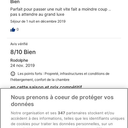
Bien
Parfait pour passer une nuit vite fait a moindre coup ..
pas s attendre au grand luxe
Séjour de 1 nuit en décembre 2019
0
Avis vérifié
8/10 Bien
Rodolphe
24 nov. 2019
Les points forts : Propreté, infrastructures et conditions de
l’hébergement, confort de la chambre
en cette saison et prix compétitif
Hotel de classe moyenne, bien situé au calme, mois de
Nous prenons à coeur de protéger vos
novembre le 80% des établissements à Titisee sont
données
fermés (vacance), cet hôtel fonctionne aussi avec un
personnel minimum au restaurant. Le service en chambre
Notre organisation et ses
347
partenaires stockent et/ou
est bon et ne pose pas de problème. Prix très bas en
accèdent à des informations, telles que les identifiants uniques
cette saison, faut en profiter
Afficher plus
de cookies pour traiter les données personnelles, sur un
Séjour de 3 nuits en novembre 2019